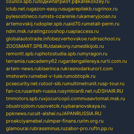
council.spb.ru
лодкипатриот.рф
kafekolizey.ru
iclub.net.ru
gazon-easy.ru
sugarepilekb.ru
grinox.ru
pylesostineco.ru
msts-ozarenie.ru
kameryjooan.ru
artemovskij.ru
dopler.spb.ru
aid70.ru
metall-perm.ru
ndm.msk.ru
ratingzooshop.ru
apiaccess.ru
globalautotrade.info
bezverhovskoe.ru
drsschool.ru
ZOOSMART.SPB.RU
dalakony.ru
medikijob.ru
remontt.spb.ru
photostudia.spb.ru
myragon.ru
terramia.ru
academy62.ru
gardengallereya.ru
rti.com.ru
artem-news.ru
biserinca.ru
krasnodarkurort.com
imshowtv.ru
mebel-v-tule.ru
mobtopik.ru
pcsecurity.net.ru
tool-sib.ru
multimetrunit.ru
sp-tour.ru
fan-cs.ru
santeh-russia.ru
symbian9.net.ru
DSHAIR.RU
tmmotors.spb.ru
xjocuricopii.com
musavtomat.msk.ru
obustrojdom.ru
sovetcik.ru
ybaranovskaya.ru
ppknews.ru
cult-alshei.ru
JAPANRUSSIA.RU
proekciyamebel.ru
imper-finans.ru
rim.org.ru
glamourai.ru
brassminus.ru
zabor-pro.ru
ftn.pp.ru