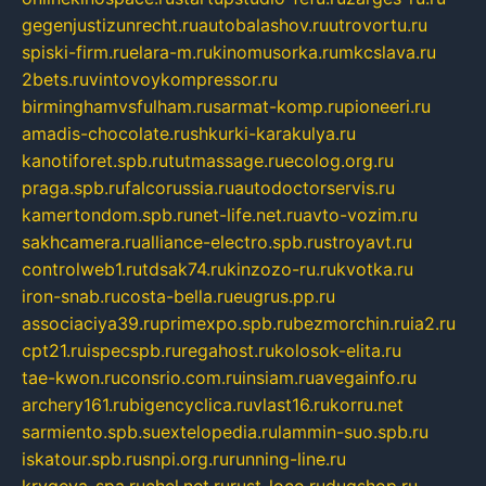
gegenjustizunrecht.ru
autobalashov.ru
utrovortu.ru
spiski-firm.ru
elara-m.ru
kinomusorka.ru
mkcslava.ru
2bets.ru
vintovoykompressor.ru
birminghamvsfulham.ru
sarmat-komp.ru
pioneeri.ru
amadis-chocolate.ru
shkurki-karakulya.ru
kanotiforet.spb.ru
tutmassage.ru
ecolog.org.ru
praga.spb.ru
falcorussia.ru
autodoctorservis.ru
kamertondom.spb.ru
net-life.net.ru
avto-vozim.ru
sakhcamera.ru
alliance-electro.spb.ru
stroyavt.ru
controlweb1.ru
tdsak74.ru
kinzozo-ru.ru
kvotka.ru
iron-snab.ru
costa-bella.ru
eugrus.pp.ru
associaciya39.ru
primexpo.spb.ru
bezmorchin.ru
ia2.ru
cpt21.ru
ispecspb.ru
regahost.ru
kolosok-elita.ru
tae-kwon.ru
consrio.com.ru
insiam.ru
avegainfo.ru
archery161.ru
bigencyclica.ru
vlast16.ru
korru.net
sarmiento.spb.su
extelopedia.ru
lammin-suo.spb.ru
iskatour.spb.ru
snpi.org.ru
running-line.ru
krygeva-spa.ru
chel.net.ru
rust-loco.ru
dugshop.ru