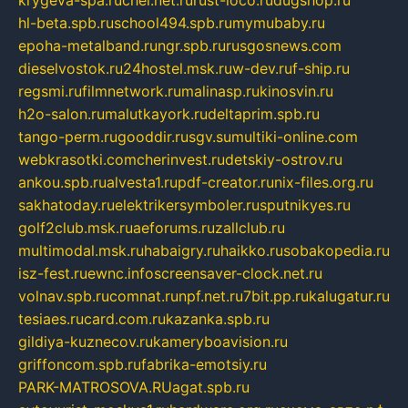
hl-beta.spb.ru
school494.spb.ru
mymubaby.ru
epoha-metalband.ru
ngr.spb.ru
rusgosnews.com
dieselvostok.ru
24hostel.msk.ru
w-dev.ru
f-ship.ru
regsmi.ru
filmnetwork.ru
malinasp.ru
kinosvin.ru
h2o-salon.ru
malutkayork.ru
deltaprim.spb.ru
tango-perm.ru
gooddir.ru
sgv.su
multiki-online.com
webkrasotki.com
cherinvest.ru
detskiy-ostrov.ru
ankou.spb.ru
alvesta1.ru
pdf-creator.ru
nix-files.org.ru
sakhatoday.ru
elektrikersymboler.ru
sputnikyes.ru
golf2club.msk.ru
aeforums.ru
zallclub.ru
multimodal.msk.ru
habaigry.ru
haikko.ru
sobakopedia.ru
isz-fest.ru
ewnc.info
screensaver-clock.net.ru
volnav.spb.ru
comnat.ru
npf.net.ru
7bit.pp.ru
kalugatur.ru
tesiaes.ru
card.com.ru
kazanka.spb.ru
gildiya-kuznecov.ru
kameryboavision.ru
griffoncom.spb.ru
fabrika-emotsiy.ru
PARK-MATROSOVA.RU
agat.spb.ru