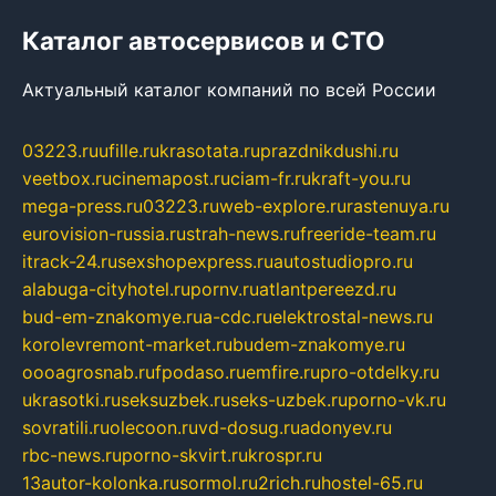
Каталог автосервисов и СТО
Актуальный каталог компаний по всей России
03223.ru
ufille.ru
krasotata.ru
prazdnikdushi.ru
veetbox.ru
cinemapost.ru
ciam-fr.ru
kraft-you.ru
mega-press.ru
03223.ru
web-explore.ru
rastenuya.ru
eurovision-russia.ru
strah-news.ru
freeride-team.ru
itrack-24.ru
sexshopexpress.ru
autostudiopro.ru
alabuga-cityhotel.ru
pornv.ru
atlantpereezd.ru
bud-em-znakomye.ru
a-cdc.ru
elektrostal-news.ru
korolevremont-market.ru
budem-znakomye.ru
oooagrosnab.ru
fpodaso.ru
emfire.ru
pro-otdelky.ru
ukrasotki.ru
seksuzbek.ru
seks-uzbek.ru
porno-vk.ru
sovratili.ru
olecoon.ru
vd-dosug.ru
adonyev.ru
rbc-news.ru
porno-skvirt.ru
krospr.ru
13autor-kolonka.ru
sormol.ru
2rich.ru
hostel-65.ru