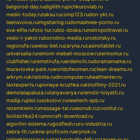
belgorod-day.ru
digilith.ru
pichkurovlab.ru
medic-today.ru
taksu.ru
comp123.ru
don-ykt.ru
teensvoice.ru
imgsharing.ru
domashnee-porno.ru
eva-elfie.ru
foto-tur.ru
biz-doska.ru
metropoltravel.ru
veslo-i-yakor.ru
borodino-media.ru
rostotsky.ru
regionufa.ru
weiss-bet.ru
zaryna.ru
casinotablet.ru
universalia.ru
remont-mebeli-moscow.ru
termomur.ru
clubfisher.ru
remstirufa.ru
erdamchi.ru
doramamama.ru
muraviovka-park.ru
worldofwoman.ru
clean-dreams.ru
arkrym.ru
kristinita.ru
dircomputer.ru
healthenter.ru
textexperts.ru
pivnaya-kruzhka.ru
kinofilmy-2021.ru
demolalapaluza.ru
tanyavanya.ru
remstir-tolyatti.ru
msdip.ru
jdol.ru
sokolovr.ru
newtech-spb.ru
rezemkleim.ru
massage-tai.ru
seonub.ru
zvonitut.ru
biolisichka24.ru
mncraft-download.ru
algoritm-sistema.ru
godflesh.ru
ru-industria.ru
zebra-tlt.ru
okna-proficom.ru
erynok.ru
onlinekinospace.ru
startupstudio-fefu.ru
zarges-ru.ru