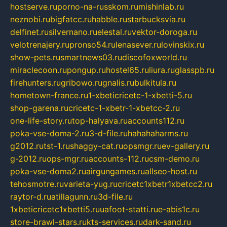
hostserve.ru
porno-na-russkom.ru
mishinlab.ru
neznobi.ru
bigfatcc.ru
habble.ru
starbucksvia.ru
delfinet.ru
silvernano.ru
elestal.ru
vektor-doroga.ru
velotrenajery.ru
pronso54.ru
lenasever.ru
lovinskix.ru
show-pets.ru
smartnews03.ru
discofoxworld.ru
miraclecoon.ru
pongup.ru
hostel65.ru
liura.ru
glasspb.ru
firehunters.ru
gribowo.ru
gnalis.ru
bulkitula.ru
hometown-france.ru
1-xbeticricetc-1-xbetti-5.ru
shop-garena.ru
cricetc-1-xbetr-1-xbetcc-2.ru
one-life-story.ru
top-halyava.ru
accounts112.ru
poka-vse-doma-2.ru
3-d-file.ru
hahahaharms.ru
g2012.ru
tst-1.ru
shaggy-cat.ru
opsmgr.ru
ev-gallery.ru
g-2012.ru
ops-mgr.ru
accounts-112.ru
csm-demo.ru
poka-vse-doma2.ru
airgungames.ru
allseo-host.ru
tehosmotre.ru
varieta-yug.ru
cricetc1xbetr1xbetcc2.ru
raytor-d.ru
atillagunn.ru
3d-file.ru
1xbeticricetc1xbetti5.ru
uafoot-statti.ru
e-abis1c.ru
store-brawl-stars.ru
kts-services.ru
dark-sand.ru