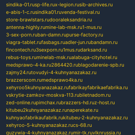
sindika-01.ru
sp-life.ru
x-legion.ru
sib-archives.ru
e-abis-1-c.ru
sindika01.ru
venda-festival.ru
store-brawlstars.ru
dooraleksandria.ru
antenna-highly.ru
mine-lab-msk.ru
1-mus.ru
3-sex-porn.ru
ban-damn.ru
purse-factory.ru
viagra-tablet.ru
fasbags.ru
adler-jun.ru
bandamn.ru
fincontech.ru
3sexporn.ru
1mus.ru
darksand.ru
rebus-toys.ru
minelab-msk.ru
alabuga-cityhotel.ru
medsprawo-4-ka.ru
2864420.ru
blagodarenie-spb.ru
zajmy24.ru
tovudyi-4-kuhnyanazakaz.ru
brazzerscom.ru
medsprawo4ka.ru
xehyroo5kuhnyanazakaz.ru
fabrikayfabrikaefabrika.ru
vskrytie-zamkov-moskva-113.ru
biletnadom.ru
zed-online.ru
pimchax.ru
brazzers-hd.ru
z-host.ru
kitubeu2kuhnyanazakaz.ru
naperekate.ru
kuhnyaofabrikaufabrik.ru
kitubeu-2-kuhnyanazakaz.ru
xehyroo-5-kuhnyanazakaz.ru
cs-68.ru
guzywia-4-kuhnyanazakaz.ru
mir-tk.ru
vlknrussia.ru