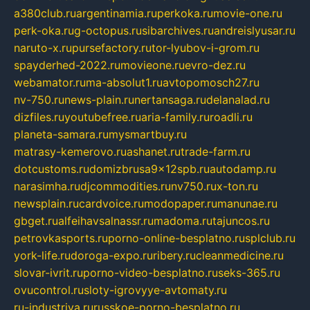
a380club.ru
argentinamia.ru
perkoka.ru
movie-one.ru
perk-oka.ru
g-octopus.ru
sibarchives.ru
andreislyusar.ru
naruto-x.ru
pursefactory.ru
tor-lyubov-i-grom.ru
spayderhed-2022.ru
movieone.ru
evro-dez.ru
webamator.ru
ma-absolut1.ru
avtopomosch27.ru
nv-750.ru
news-plain.ru
nertansaga.ru
delanalad.ru
dizfiles.ru
youtubefree.ru
aria-family.ru
roadli.ru
planeta-samara.ru
mysmartbuy.ru
matrasy-kemerovo.ru
ashanet.ru
trade-farm.ru
dotcustoms.ru
domizbrusa9x12spb.ru
autodamp.ru
narasimha.ru
djcommodities.ru
nv750.ru
x-ton.ru
newsplain.ru
cardvoice.ru
modopaper.ru
manunae.ru
gbget.ru
alfeihavsalnassr.ru
madoma.ru
tajuncos.ru
petrovkasports.ru
porno-online-besplatno.ru
splclub.ru
york-life.ru
doroga-expo.ru
ribery.ru
cleanmedicine.ru
slovar-ivrit.ru
porno-video-besplatno.ru
seks-365.ru
ovucontrol.ru
sloty-igrovyye-avtomaty.ru
ru-industriya.ru
russkoe-porno-besplatno.ru