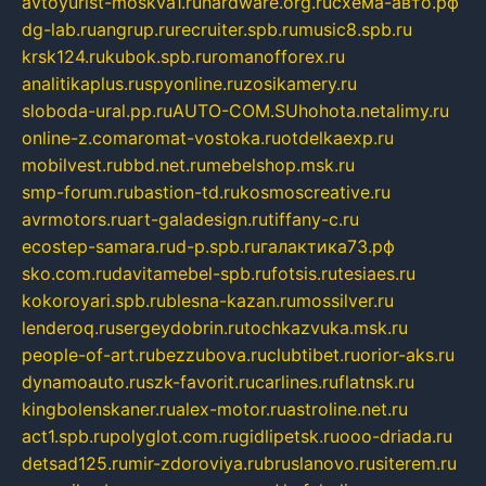
avtoyurist-moskva1.ru
hardware.org.ru
схема-авто.рф
dg-lab.ru
angrup.ru
recruiter.spb.ru
music8.spb.ru
krsk124.ru
kubok.spb.ru
romanofforex.ru
analitikaplus.ru
spyonline.ru
zosikamery.ru
sloboda-ural.pp.ru
AUTO-COM.SU
hohota.net
alimy.ru
online-z.com
aromat-vostoka.ru
otdelkaexp.ru
mobilvest.ru
bbd.net.ru
mebelshop.msk.ru
smp-forum.ru
bastion-td.ru
kosmoscreative.ru
avrmotors.ru
art-galadesign.ru
tiffany-c.ru
ecostep-samara.ru
d-p.spb.ru
галактика73.рф
sko.com.ru
davitamebel-spb.ru
fotsis.ru
tesiaes.ru
kokoroyari.spb.ru
blesna-kazan.ru
mossilver.ru
lenderoq.ru
sergeydobrin.ru
tochkazvuka.msk.ru
people-of-art.ru
bezzubova.ru
clubtibet.ru
orior-aks.ru
dynamoauto.ru
szk-favorit.ru
carlines.ru
flatnsk.ru
kingbolenskaner.ru
alex-motor.ru
astroline.net.ru
act1.spb.ru
polyglot.com.ru
gidlipetsk.ru
ooo-driada.ru
detsad125.ru
mir-zdoroviya.ru
bruslanovo.ru
siterem.ru