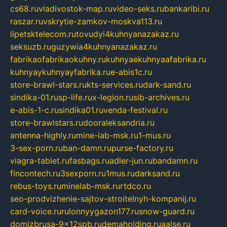
cs68.ru
vladivostok-map.ru
video-seks.ru
bankaribi.ru
raszar.ru
vskrytie-zamkov-moskva113.ru
lipetsktelecom.ru
tovudyi4kuhnyanazakaz.ru
seksuzb.ru
guzywia4kuhnyanazakaz.ru
fabrikaofabrikaokuhny.ru
kuhnyaekuhnyaafabrika.ru
kuhnyaykuhnyayfabrika.ru
e-abis1c.ru
store-brawl-stars.ru
kts-services.ru
dark-sand.ru
sindika-01.ru
sp-life.ru
x-legion.ru
sib-archives.ru
e-abis-1-c.ru
sindika01.ru
venda-festival.ru
store-brawlstars.ru
dooraleksandria.ru
antenna-highly.ru
mine-lab-msk.ru
1-mus.ru
3-sex-porn.ru
ban-damn.ru
purse-factory.ru
viagra-tablet.ru
fasbags.ru
adler-jun.ru
bandamn.ru
fincontech.ru
3sexporn.ru
1mus.ru
darksand.ru
rebus-toys.ru
minelab-msk.ru
rtdco.ru
seo-prodvizhenie-sajtov-stroitelnyh-kompanij.ru
card-voice.ru
rulonnyygazon177.ru
snow-guard.ru
domizbrusa-9x12spb.ru
demaholding.ru
aalse.ru