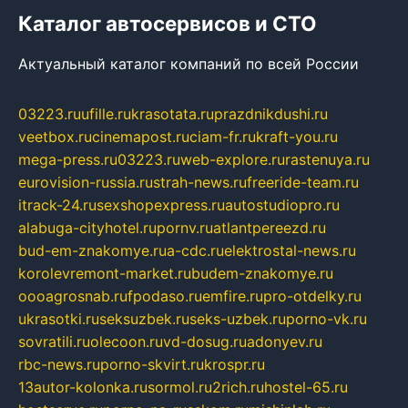
Каталог автосервисов и СТО
Актуальный каталог компаний по всей России
03223.ru
ufille.ru
krasotata.ru
prazdnikdushi.ru
veetbox.ru
cinemapost.ru
ciam-fr.ru
kraft-you.ru
mega-press.ru
03223.ru
web-explore.ru
rastenuya.ru
eurovision-russia.ru
strah-news.ru
freeride-team.ru
itrack-24.ru
sexshopexpress.ru
autostudiopro.ru
alabuga-cityhotel.ru
pornv.ru
atlantpereezd.ru
bud-em-znakomye.ru
a-cdc.ru
elektrostal-news.ru
korolevremont-market.ru
budem-znakomye.ru
oooagrosnab.ru
fpodaso.ru
emfire.ru
pro-otdelky.ru
ukrasotki.ru
seksuzbek.ru
seks-uzbek.ru
porno-vk.ru
sovratili.ru
olecoon.ru
vd-dosug.ru
adonyev.ru
rbc-news.ru
porno-skvirt.ru
krospr.ru
13autor-kolonka.ru
sormol.ru
2rich.ru
hostel-65.ru