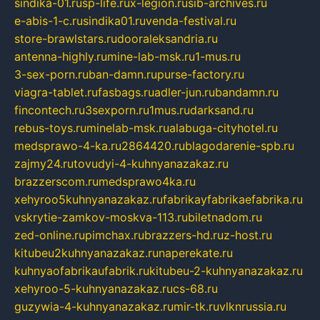
sindika-01.ru
sp-life.ru
x-legion.ru
sib-archives.ru
e-abis-1-c.ru
sindika01.ru
venda-festival.ru
store-brawlstars.ru
dooraleksandria.ru
antenna-highly.ru
mine-lab-msk.ru
1-mus.ru
3-sex-porn.ru
ban-damn.ru
purse-factory.ru
viagra-tablet.ru
fasbags.ru
adler-jun.ru
bandamn.ru
fincontech.ru
3sexporn.ru
1mus.ru
darksand.ru
rebus-toys.ru
minelab-msk.ru
alabuga-cityhotel.ru
medsprawo-4-ka.ru
2864420.ru
blagodarenie-spb.ru
zajmy24.ru
tovudyi-4-kuhnyanazakaz.ru
brazzerscom.ru
medsprawo4ka.ru
xehyroo5kuhnyanazakaz.ru
fabrikayfabrikaefabrika.ru
vskrytie-zamkov-moskva-113.ru
biletnadom.ru
zed-online.ru
pimchax.ru
brazzers-hd.ru
z-host.ru
kitubeu2kuhnyanazakaz.ru
naperekate.ru
kuhnyaofabrikaufabrik.ru
kitubeu-2-kuhnyanazakaz.ru
xehyroo-5-kuhnyanazakaz.ru
cs-68.ru
guzywia-4-kuhnyanazakaz.ru
mir-tk.ru
vlknrussia.ru