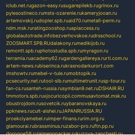
iclub.net.ru
gazon-easy.ru
sugarepilekb.ru
grinox.ru
pylesostineco.ru
msts-ozarenie.ru
kameryjooan.ru
artemovskij.ru
dopler.spb.ru
aid70.ru
metall-perm.ru
ndm.msk.ru
ratingzooshop.ru
apiaccess.ru
globalautotrade.info
bezverhovskoe.ru
drsschool.ru
ZOOSMART.SPB.RU
dalakony.ru
medikijob.ru
remontt.spb.ru
photostudia.spb.ru
myragon.ru
terramia.ru
academy62.ru
gardengallereya.ru
rti.com.ru
artem-news.ru
biserinca.ru
krasnodarkurort.com
imshowtv.ru
mebel-v-tule.ru
mobtopik.ru
pcsecurity.net.ru
tool-sib.ru
multimetrunit.ru
sp-tour.ru
fan-cs.ru
santeh-russia.ru
symbian9.net.ru
DSHAIR.RU
tmmotors.spb.ru
xjocuricopii.com
musavtomat.msk.ru
obustrojdom.ru
sovetcik.ru
ybaranovskaya.ru
ppknews.ru
cult-alshei.ru
JAPANRUSSIA.RU
proekciyamebel.ru
imper-finans.ru
rim.org.ru
glamourai.ru
brassminus.ru
zabor-pro.ru
ftn.pp.ru
dorogoe58.ru
laimengpacker.ru
kuzova-zapchasti.ru