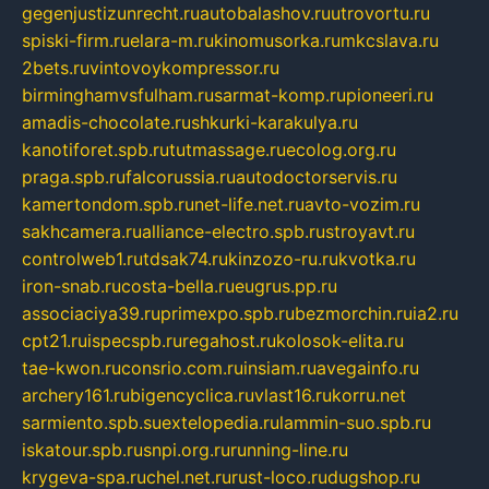
gegenjustizunrecht.ru
autobalashov.ru
utrovortu.ru
spiski-firm.ru
elara-m.ru
kinomusorka.ru
mkcslava.ru
2bets.ru
vintovoykompressor.ru
birminghamvsfulham.ru
sarmat-komp.ru
pioneeri.ru
amadis-chocolate.ru
shkurki-karakulya.ru
kanotiforet.spb.ru
tutmassage.ru
ecolog.org.ru
praga.spb.ru
falcorussia.ru
autodoctorservis.ru
kamertondom.spb.ru
net-life.net.ru
avto-vozim.ru
sakhcamera.ru
alliance-electro.spb.ru
stroyavt.ru
controlweb1.ru
tdsak74.ru
kinzozo-ru.ru
kvotka.ru
iron-snab.ru
costa-bella.ru
eugrus.pp.ru
associaciya39.ru
primexpo.spb.ru
bezmorchin.ru
ia2.ru
cpt21.ru
ispecspb.ru
regahost.ru
kolosok-elita.ru
tae-kwon.ru
consrio.com.ru
insiam.ru
avegainfo.ru
archery161.ru
bigencyclica.ru
vlast16.ru
korru.net
sarmiento.spb.su
extelopedia.ru
lammin-suo.spb.ru
iskatour.spb.ru
snpi.org.ru
running-line.ru
krygeva-spa.ru
chel.net.ru
rust-loco.ru
dugshop.ru