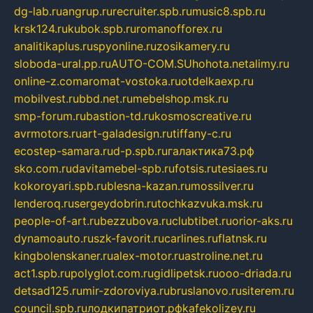
dg-lab.ru
angrup.ru
recruiter.spb.ru
music8.spb.ru
krsk124.ru
kubok.spb.ru
romanofforex.ru
analitikaplus.ru
spyonline.ru
zosikamery.ru
sloboda-ural.pp.ru
AUTO-COM.SU
hohota.net
alimy.ru
online-z.com
aromat-vostoka.ru
otdelkaexp.ru
mobilvest.ru
bbd.net.ru
mebelshop.msk.ru
smp-forum.ru
bastion-td.ru
kosmoscreative.ru
avrmotors.ru
art-galadesign.ru
tiffany-c.ru
ecostep-samara.ru
d-p.spb.ru
галактика73.рф
sko.com.ru
davitamebel-spb.ru
fotsis.ru
tesiaes.ru
kokoroyari.spb.ru
blesna-kazan.ru
mossilver.ru
lenderoq.ru
sergeydobrin.ru
tochkazvuka.msk.ru
people-of-art.ru
bezzubova.ru
clubtibet.ru
orior-aks.ru
dynamoauto.ru
szk-favorit.ru
carlines.ru
flatnsk.ru
kingbolenskaner.ru
alex-motor.ru
astroline.net.ru
act1.spb.ru
polyglot.com.ru
gidlipetsk.ru
ooo-driada.ru
detsad125.ru
mir-zdoroviya.ru
bruslanovo.ru
siterem.ru
council.spb.ru
лодкипатриот.рф
kafekolizey.ru