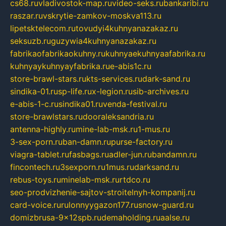
cs68.ru
vladivostok-map.ru
video-seks.ru
bankaribi.ru
raszar.ru
vskrytie-zamkov-moskva113.ru
lipetsktelecom.ru
tovudyi4kuhnyanazakaz.ru
seksuzb.ru
guzywia4kuhnyanazakaz.ru
fabrikaofabrikaokuhny.ru
kuhnyaekuhnyaafabrika.ru
kuhnyaykuhnyayfabrika.ru
e-abis1c.ru
store-brawl-stars.ru
kts-services.ru
dark-sand.ru
sindika-01.ru
sp-life.ru
x-legion.ru
sib-archives.ru
e-abis-1-c.ru
sindika01.ru
venda-festival.ru
store-brawlstars.ru
dooraleksandria.ru
antenna-highly.ru
mine-lab-msk.ru
1-mus.ru
3-sex-porn.ru
ban-damn.ru
purse-factory.ru
viagra-tablet.ru
fasbags.ru
adler-jun.ru
bandamn.ru
fincontech.ru
3sexporn.ru
1mus.ru
darksand.ru
rebus-toys.ru
minelab-msk.ru
rtdco.ru
seo-prodvizhenie-sajtov-stroitelnyh-kompanij.ru
card-voice.ru
rulonnyygazon177.ru
snow-guard.ru
domizbrusa-9x12spb.ru
demaholding.ru
aalse.ru