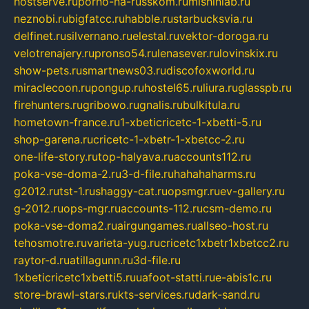
hostserve.ru
porno-na-russkom.ru
mishinlab.ru
neznobi.ru
bigfatcc.ru
habble.ru
starbucksvia.ru
delfinet.ru
silvernano.ru
elestal.ru
vektor-doroga.ru
velotrenajery.ru
pronso54.ru
lenasever.ru
lovinskix.ru
show-pets.ru
smartnews03.ru
discofoxworld.ru
miraclecoon.ru
pongup.ru
hostel65.ru
liura.ru
glasspb.ru
firehunters.ru
gribowo.ru
gnalis.ru
bulkitula.ru
hometown-france.ru
1-xbeticricetc-1-xbetti-5.ru
shop-garena.ru
cricetc-1-xbetr-1-xbetcc-2.ru
one-life-story.ru
top-halyava.ru
accounts112.ru
poka-vse-doma-2.ru
3-d-file.ru
hahahaharms.ru
g2012.ru
tst-1.ru
shaggy-cat.ru
opsmgr.ru
ev-gallery.ru
g-2012.ru
ops-mgr.ru
accounts-112.ru
csm-demo.ru
poka-vse-doma2.ru
airgungames.ru
allseo-host.ru
tehosmotre.ru
varieta-yug.ru
cricetc1xbetr1xbetcc2.ru
raytor-d.ru
atillagunn.ru
3d-file.ru
1xbeticricetc1xbetti5.ru
uafoot-statti.ru
e-abis1c.ru
store-brawl-stars.ru
kts-services.ru
dark-sand.ru