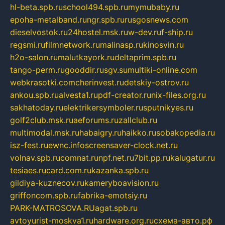
hl-beta.spb.ru
school494.spb.ru
mymubaby.ru
epoha-metalband.ru
ngr.spb.ru
rusgosnews.com
dieselvostok.ru
24hostel.msk.ru
w-dev.ru
f-ship.ru
regsmi.ru
filmnetwork.ru
malinasp.ru
kinosvin.ru
h2o-salon.ru
malutkayork.ru
deltaprim.spb.ru
tango-perm.ru
gooddir.ru
sgv.su
multiki-online.com
webkrasotki.com
cherinvest.ru
detskiy-ostrov.ru
ankou.spb.ru
alvesta1.ru
pdf-creator.ru
nix-files.org.ru
sakhatoday.ru
elektrikersymboler.ru
sputnikyes.ru
golf2club.msk.ru
aeforums.ru
zallclub.ru
multimodal.msk.ru
habaigry.ru
haikko.ru
sobakopedia.ru
isz-fest.ru
ewnc.info
screensaver-clock.net.ru
volnav.spb.ru
comnat.ru
npf.net.ru
7bit.pp.ru
kalugatur.ru
tesiaes.ru
card.com.ru
kazanka.spb.ru
gildiya-kuznecov.ru
kameryboavision.ru
griffoncom.spb.ru
fabrika-emotsiy.ru
PARK-MATROSOVA.RU
agat.spb.ru
avtoyurist-moskva1.ru
hardware.org.ru
схема-авто.рф