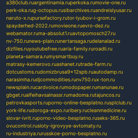
a380club.ru
argentinamia.ru
perkoka.ru
movie-one.ru
perk-oka.ru
g-octopus.ru
sibarchives.ru
andreislyusar.ru
naruto-x.ru
pursefactory.ru
tor-lyubov-i-grom.ru
spayderhed-2022.ru
movieone.ru
evro-dez.ru
webamator.ru
ma-absolut1.ru
avtopomosch27.ru
nv-750.ru
news-plain.ru
nertansaga.ru
delanalad.ru
dizfiles.ru
youtubefree.ru
aria-family.ru
roadli.ru
planeta-samara.ru
mysmartbuy.ru
matrasy-kemerovo.ru
ashanet.ru
trade-farm.ru
dotcustoms.ru
domizbrusa9x12spb.ru
autodamp.ru
narasimha.ru
djcommodities.ru
nv750.ru
x-ton.ru
newsplain.ru
cardvoice.ru
modopaper.ru
manunae.ru
gbget.ru
alfeihavsalnassr.ru
madoma.ru
tajuncos.ru
petrovkasports.ru
porno-online-besplatno.ru
splclub.ru
york-life.ru
doroga-expo.ru
ribery.ru
cleanmedicine.ru
slovar-ivrit.ru
porno-video-besplatno.ru
seks-365.ru
ovucontrol.ru
sloty-igrovyye-avtomaty.ru
ru-industriya.ru
russkoe-porno-besplatno.ru