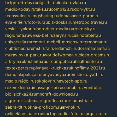
belgorod-day.ru
digilith.ru
pichkurovlab.ru
medic-today.ru
taksu.ru
comp123.ru
don-ykt.ru
teensvoice.ru
imgsharing.ru
domashnee-porno.ru
eva-elfie.ru
foto-tur.ru
biz-doska.ru
metropoltravel.ru
veslo-i-yakor.ru
borodino-media.ru
rostotsky.ru
regionufa.ru
weiss-bet.ru
zaryna.ru
casinotablet.ru
universalia.ru
remont-mebeli-moscow.ru
termomur.ru
clubfisher.ru
remstirufa.ru
erdamchi.ru
doramamama.ru
muraviovka-park.ru
worldofwoman.ru
clean-dreams.ru
arkrym.ru
kristinita.ru
dircomputer.ru
healthenter.ru
textexperts.ru
pivnaya-kruzhka.ru
kinofilmy-2021.ru
demolalapaluza.ru
tanyavanya.ru
remstir-tolyatti.ru
msdip.ru
jdol.ru
sokolovr.ru
newtech-spb.ru
rezemkleim.ru
massage-tai.ru
seonub.ru
zvonitut.ru
biolisichka24.ru
mncraft-download.ru
algoritm-sistema.ru
godflesh.ru
ru-industria.ru
zebra-tlt.ru
okna-proficom.ru
erynok.ru
onlinekinospace.ru
startupstudio-fefu.ru
zarges-ru.ru