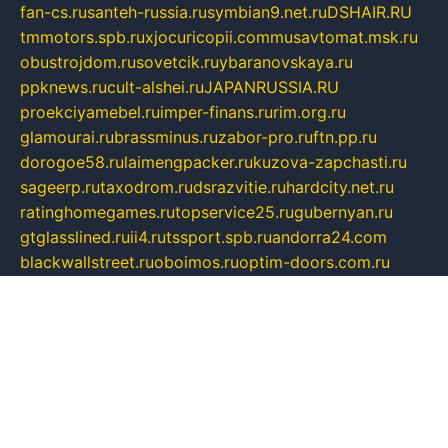
fan-cs.ru
santeh-russia.ru
symbian9.net.ru
DSHAIR.RU
tmmotors.spb.ru
xjocuricopii.com
musavtomat.msk.ru
obustrojdom.ru
sovetcik.ru
ybaranovskaya.ru
ppknews.ru
cult-alshei.ru
JAPANRUSSIA.RU
proekciyamebel.ru
imper-finans.ru
rim.org.ru
glamourai.ru
brassminus.ru
zabor-pro.ru
ftn.pp.ru
dorogoe58.ru
laimengpacker.ru
kuzova-zapchasti.ru
sageerp.ru
taxodrom.ru
dsrazvitie.ru
hardcity.net.ru
ratinghomegames.ru
topservice25.ru
gubernyan.ru
gtglasslined.ru
ii4.ru
tssport.spb.ru
andorra24.com
blackwallstreet.ru
oboimos.ru
optim-doors.com.ru
ikuch.ru
nycr.org.ru
npa21.ru
vremya-ch.spb.ru
desert000.ru
ivtorgi.ru
ifiori.ru
catalog-statei.ru
dcv.org.ru
spetsmaster174.ru
ipkameryhiseeu.ru
dum26.ru
ruspol.spb.ru
fr-opendp.ru
kam-solnyshko.ru
cheyenne-arapaho.ru
sevzapmetal.spb.ru
ted-lapidus.spb.ru
parasite-eliminator.ru
sigma-complete.ru
modernworld.ru
dama-moda.ru