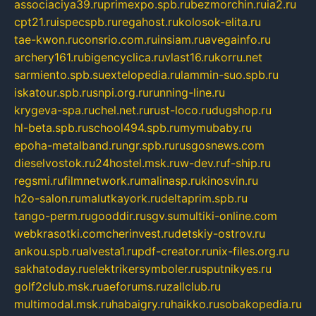
associaciya39.ru
primexpo.spb.ru
bezmorchin.ru
ia2.ru
cpt21.ru
ispecspb.ru
regahost.ru
kolosok-elita.ru
tae-kwon.ru
consrio.com.ru
insiam.ru
avegainfo.ru
archery161.ru
bigencyclica.ru
vlast16.ru
korru.net
sarmiento.spb.su
extelopedia.ru
lammin-suo.spb.ru
iskatour.spb.ru
snpi.org.ru
running-line.ru
krygeva-spa.ru
chel.net.ru
rust-loco.ru
dugshop.ru
hl-beta.spb.ru
school494.spb.ru
mymubaby.ru
epoha-metalband.ru
ngr.spb.ru
rusgosnews.com
dieselvostok.ru
24hostel.msk.ru
w-dev.ru
f-ship.ru
regsmi.ru
filmnetwork.ru
malinasp.ru
kinosvin.ru
h2o-salon.ru
malutkayork.ru
deltaprim.spb.ru
tango-perm.ru
gooddir.ru
sgv.su
multiki-online.com
webkrasotki.com
cherinvest.ru
detskiy-ostrov.ru
ankou.spb.ru
alvesta1.ru
pdf-creator.ru
nix-files.org.ru
sakhatoday.ru
elektrikersymboler.ru
sputnikyes.ru
golf2club.msk.ru
aeforums.ru
zallclub.ru
multimodal.msk.ru
habaigry.ru
haikko.ru
sobakopedia.ru