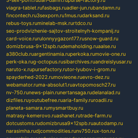
viagra-tablet.ru
fasbags.ru
adler-jun.ru
bandamn.ru
fincontech.ru
3sexporn.ru
1mus.ru
darksand.ru
rebus-toys.ru
minelab-msk.ru
rtdco.ru
seo-prodvizhenie-sajtov-stroitelnyh-kompanij.ru
card-voice.ru
rulonnyygazon177.ru
snow-guard.ru
domizbrusa-9x12spb.ru
demaholding.ru
aalse.ru
a380club.ru
argentinamia.ru
perkoka.ru
movie-one.ru
perk-oka.ru
g-octopus.ru
sibarchives.ru
andreislyusar.ru
naruto-x.ru
pursefactory.ru
tor-lyubov-i-grom.ru
spayderhed-2022.ru
movieone.ru
evro-dez.ru
webamator.ru
ma-absolut1.ru
avtopomosch27.ru
nv-750.ru
news-plain.ru
nertansaga.ru
delanalad.ru
dizfiles.ru
youtubefree.ru
aria-family.ru
roadli.ru
planeta-samara.ru
mysmartbuy.ru
matrasy-kemerovo.ru
ashanet.ru
trade-farm.ru
dotcustoms.ru
domizbrusa9x12spb.ru
autodamp.ru
narasimha.ru
djcommodities.ru
nv750.ru
x-ton.ru