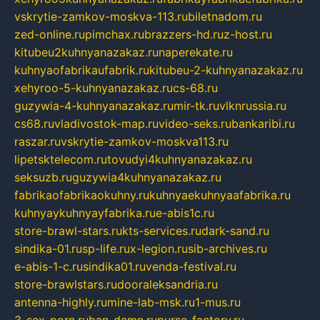
vskrytie-zamkov-moskva-113.ru
biletnadom.ru
zed-online.ru
pimchax.ru
brazzers-hd.ru
z-host.ru
kitubeu2kuhnyanazakaz.ru
naperekate.ru
kuhnyaofabrikaufabrik.ru
kitubeu-2-kuhnyanazakaz.ru
xehyroo-5-kuhnyanazakaz.ru
cs-68.ru
guzywia-4-kuhnyanazakaz.ru
mir-tk.ru
vlknrussia.ru
cs68.ru
vladivostok-map.ru
video-seks.ru
bankaribi.ru
raszar.ru
vskrytie-zamkov-moskva113.ru
lipetsktelecom.ru
tovudyi4kuhnyanazakaz.ru
seksuzb.ru
guzywia4kuhnyanazakaz.ru
fabrikaofabrikaokuhny.ru
kuhnyaekuhnyaafabrika.ru
kuhnyaykuhnyayfabrika.ru
e-abis1c.ru
store-brawl-stars.ru
kts-services.ru
dark-sand.ru
sindika-01.ru
sp-life.ru
x-legion.ru
sib-archives.ru
e-abis-1-c.ru
sindika01.ru
venda-festival.ru
store-brawlstars.ru
dooraleksandria.ru
antenna-highly.ru
mine-lab-msk.ru
1-mus.ru
3-sex-porn.ru
ban-damn.ru
purse-factory.ru