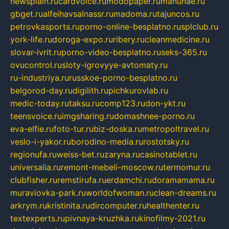
newsplain.ru
cardvoice.ru
modopaper.ru
manunae.ru
gbget.ru
alfeihavsalnassr.ru
madoma.ru
tajuncos.ru
petrovkasports.ru
porno-online-besplatno.ru
splclub.ru
york-life.ru
doroga-expo.ru
ribery.ru
cleanmedicine.ru
slovar-ivrit.ru
porno-video-besplatno.ru
seks-365.ru
ovucontrol.ru
sloty-igrovyye-avtomaty.ru
ru-industriya.ru
russkoe-porno-besplatno.ru
belgorod-day.ru
digilith.ru
pichkurovlab.ru
medic-today.ru
taksu.ru
comp123.ru
don-ykt.ru
teensvoice.ru
imgsharing.ru
domashnee-porno.ru
eva-elfie.ru
foto-tur.ru
biz-doska.ru
metropoltravel.ru
veslo-i-yakor.ru
borodino-media.ru
rostotsky.ru
regionufa.ru
weiss-bet.ru
zaryna.ru
casinotablet.ru
universalia.ru
remont-mebeli-moscow.ru
termomur.ru
clubfisher.ru
remstirufa.ru
erdamchi.ru
doramamama.ru
muraviovka-park.ru
worldofwoman.ru
clean-dreams.ru
arkrym.ru
kristinita.ru
dircomputer.ru
healthenter.ru
textexperts.ru
pivnaya-kruzhka.ru
kinofilmy-2021.ru