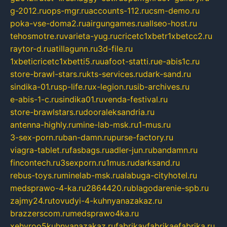
g-2012.ru
ops-mgr.ru
accounts-112.ru
csm-demo.ru
poka-vse-doma2.ru
airgungames.ru
allseo-host.ru
tehosmotre.ru
varieta-yug.ru
cricetc1xbetr1xbetcc2.ru
raytor-d.ru
atillagunn.ru
3d-file.ru
1xbeticricetc1xbetti5.ru
uafoot-statti.ru
e-abis1c.ru
store-brawl-stars.ru
kts-services.ru
dark-sand.ru
sindika-01.ru
sp-life.ru
x-legion.ru
sib-archives.ru
e-abis-1-c.ru
sindika01.ru
venda-festival.ru
store-brawlstars.ru
dooraleksandria.ru
antenna-highly.ru
mine-lab-msk.ru
1-mus.ru
3-sex-porn.ru
ban-damn.ru
purse-factory.ru
viagra-tablet.ru
fasbags.ru
adler-jun.ru
bandamn.ru
fincontech.ru
3sexporn.ru
1mus.ru
darksand.ru
rebus-toys.ru
minelab-msk.ru
alabuga-cityhotel.ru
medsprawo-4-ka.ru
2864420.ru
blagodarenie-spb.ru
zajmy24.ru
tovudyi-4-kuhnyanazakaz.ru
brazzerscom.ru
medsprawo4ka.ru
xehyroo5kuhnyanazakaz.ru
fabrikayfabrikaefabrika.ru