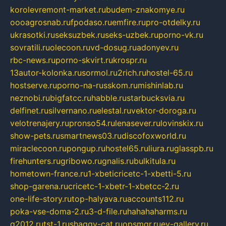
korolevremont-market.ru
budem-znakomye.ru
oooagrosnab.ru
fpodaso.ru
emfire.ru
pro-otdelky.ru
ukrasotki.ru
seksuzbek.ru
seks-uzbek.ru
porno-vk.ru
sovratili.ru
olecoon.ru
vd-dosug.ru
adonyev.ru
rbc-news.ru
porno-skvirt.ru
krospr.ru
13autor-kolonka.ru
sormol.ru
2rich.ru
hostel-65.ru
hostserve.ru
porno-na-russkom.ru
mishinlab.ru
neznobi.ru
bigfatcc.ru
habble.ru
starbucksvia.ru
delfinet.ru
silvernano.ru
elestal.ru
vektor-doroga.ru
velotrenajery.ru
pronso54.ru
lenasever.ru
lovinskix.ru
show-pets.ru
smartnews03.ru
discofoxworld.ru
miraclecoon.ru
pongup.ru
hostel65.ru
liura.ru
glasspb.ru
firehunters.ru
gribowo.ru
gnalis.ru
bulkitula.ru
hometown-france.ru
1-xbeticricetc-1-xbetti-5.ru
shop-garena.ru
cricetc-1-xbetr-1-xbetcc-2.ru
one-life-story.ru
top-halyava.ru
accounts112.ru
poka-vse-doma-2.ru
3-d-file.ru
hahahaharms.ru
g2012.ru
tst-1.ru
shaggy-cat.ru
opsmgr.ru
ev-gallery.ru