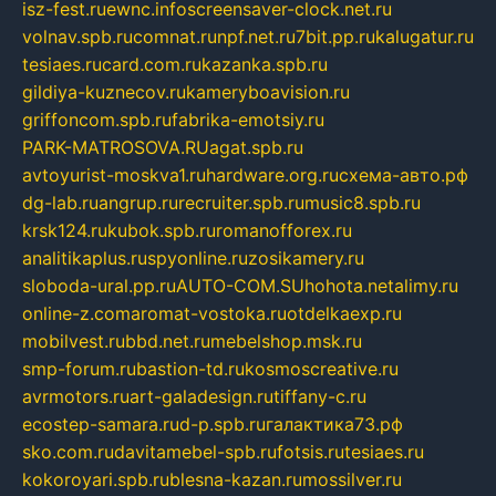
isz-fest.ru
ewnc.info
screensaver-clock.net.ru
volnav.spb.ru
comnat.ru
npf.net.ru
7bit.pp.ru
kalugatur.ru
tesiaes.ru
card.com.ru
kazanka.spb.ru
gildiya-kuznecov.ru
kameryboavision.ru
griffoncom.spb.ru
fabrika-emotsiy.ru
PARK-MATROSOVA.RU
agat.spb.ru
avtoyurist-moskva1.ru
hardware.org.ru
схема-авто.рф
dg-lab.ru
angrup.ru
recruiter.spb.ru
music8.spb.ru
krsk124.ru
kubok.spb.ru
romanofforex.ru
analitikaplus.ru
spyonline.ru
zosikamery.ru
sloboda-ural.pp.ru
AUTO-COM.SU
hohota.net
alimy.ru
online-z.com
aromat-vostoka.ru
otdelkaexp.ru
mobilvest.ru
bbd.net.ru
mebelshop.msk.ru
smp-forum.ru
bastion-td.ru
kosmoscreative.ru
avrmotors.ru
art-galadesign.ru
tiffany-c.ru
ecostep-samara.ru
d-p.spb.ru
галактика73.рф
sko.com.ru
davitamebel-spb.ru
fotsis.ru
tesiaes.ru
kokoroyari.spb.ru
blesna-kazan.ru
mossilver.ru