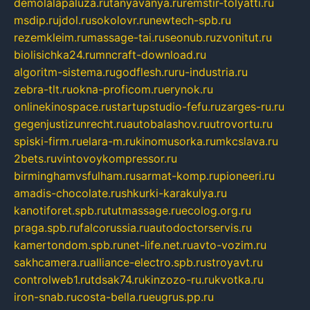
demolalapaluza.ru
tanyavanya.ru
remstir-tolyatti.ru
msdip.ru
jdol.ru
sokolovr.ru
newtech-spb.ru
rezemkleim.ru
massage-tai.ru
seonub.ru
zvonitut.ru
biolisichka24.ru
mncraft-download.ru
algoritm-sistema.ru
godflesh.ru
ru-industria.ru
zebra-tlt.ru
okna-proficom.ru
erynok.ru
onlinekinospace.ru
startupstudio-fefu.ru
zarges-ru.ru
gegenjustizunrecht.ru
autobalashov.ru
utrovortu.ru
spiski-firm.ru
elara-m.ru
kinomusorka.ru
mkcslava.ru
2bets.ru
vintovoykompressor.ru
birminghamvsfulham.ru
sarmat-komp.ru
pioneeri.ru
amadis-chocolate.ru
shkurki-karakulya.ru
kanotiforet.spb.ru
tutmassage.ru
ecolog.org.ru
praga.spb.ru
falcorussia.ru
autodoctorservis.ru
kamertondom.spb.ru
net-life.net.ru
avto-vozim.ru
sakhcamera.ru
alliance-electro.spb.ru
stroyavt.ru
controlweb1.ru
tdsak74.ru
kinzozo-ru.ru
kvotka.ru
iron-snab.ru
costa-bella.ru
eugrus.pp.ru