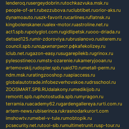
lenderoq.ru
sergeydobrin.ru
tochkazvuka.msk.ru
people-of-art.ru
bezzubova.ru
clubtibet.ru
orior-aks.ru
dynamoauto.ru
szk-favorit.ru
carlines.ru
flatnsk.ru
kingbolenskaner.ru
alex-motor.ru
astroline.net.ru
act1.spb.ru
polyglot.com.ru
gidlipetsk.ru
ooo-driada.ru
detsad125.ru
mir-zdoroviya.ru
bruslanovo.ru
siterem.ru
council.spb.ru
лодкипатриот.рф
kafekolizey.ru
iclub.net.ru
gazon-easy.ru
sugarepilekb.ru
grinox.ru
pylesostineco.ru
msts-ozarenie.ru
kameryjooan.ru
artemovskij.ru
dopler.spb.ru
aid70.ru
metall-perm.ru
ndm.msk.ru
ratingzooshop.ru
apiaccess.ru
globalautotrade.info
bezverhovskoe.ru
drsschool.ru
ZOOSMART.SPB.RU
dalakony.ru
medikijob.ru
remontt.spb.ru
photostudia.spb.ru
myragon.ru
terramia.ru
academy62.ru
gardengallereya.ru
rti.com.ru
artem-news.ru
biserinca.ru
krasnodarkurort.com
imshowtv.ru
mebel-v-tule.ru
mobtopik.ru
pcsecurity.net.ru
tool-sib.ru
multimetrunit.ru
sp-tour.ru