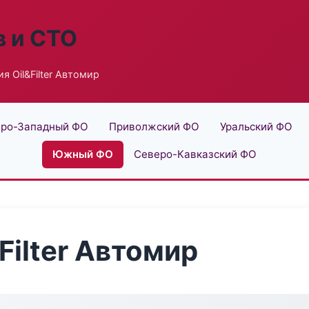
в и СТО
я Oil&Filter Автомир
ро-Западный ФО
Приволжский ФО
Уральский ФО
Южный ФО
Северо-Кавказский ФО
Filter Автомир