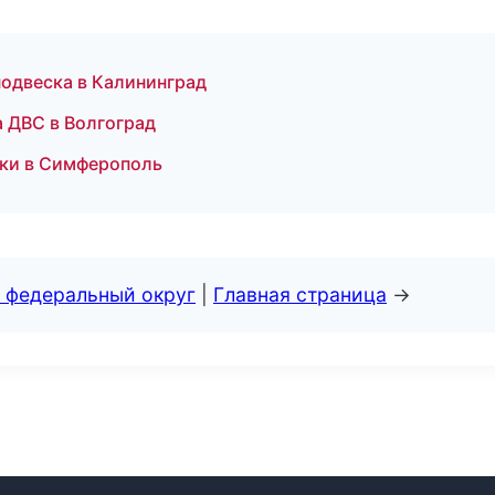
подвеска в Калининград
а ДВС в Волгоград
ски в Симферополь
 федеральный округ
|
Главная страница
→