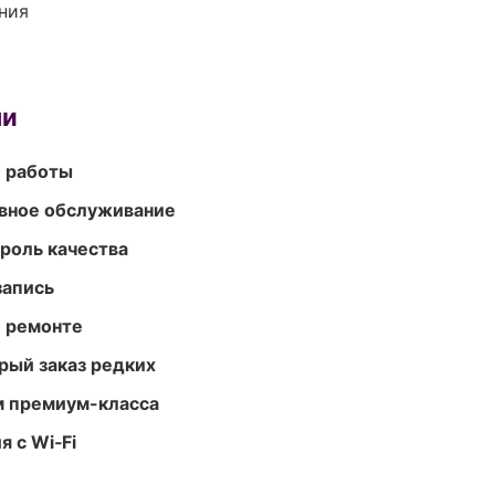
ния
ми
е работы
вное обслуживание
роль качества
запись
и ремонте
рый заказ редких
м премиум-класса
 с Wi‑Fi