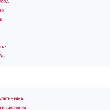
ород
во
ск
сток
Удэ
мультимедиа
 и сцепление