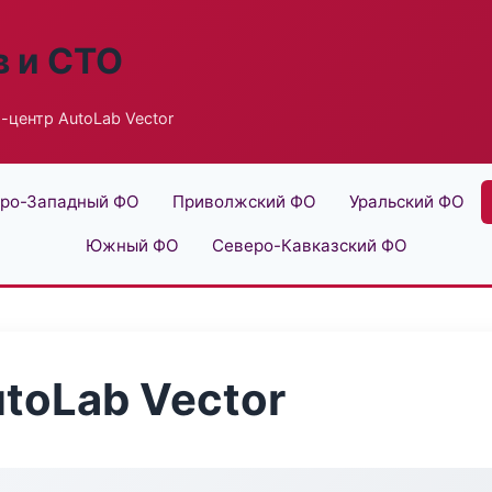
в и СТО
-центр AutoLab Vector
ро-Западный ФО
Приволжский ФО
Уральский ФО
Южный ФО
Северо-Кавказский ФО
toLab Vector