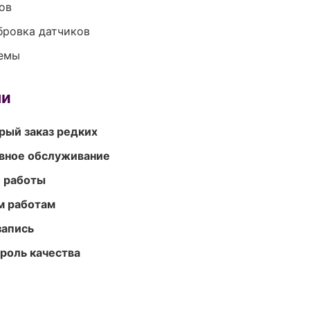
ов
ибровка датчиков
темы
ми
рый заказ редких
вное обслуживание
е работы
м работам
запись
роль качества