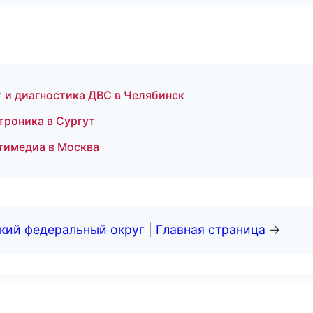
т и диагностика ДВС в Челябинск
ктроника в Сургут
ьтимедиа в Москва
ский федеральный округ
|
Главная страница
→