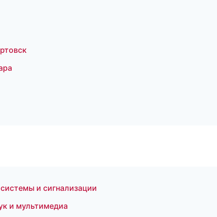
артовск
ара
 системы и сигнализации
ук и мультимедиа