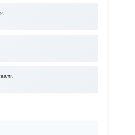
я.
вали.