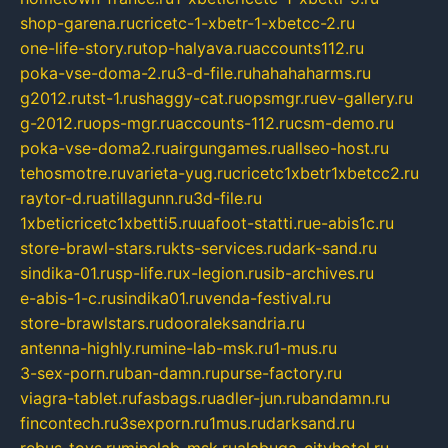
shop-garena.ru
cricetc-1-xbetr-1-xbetcc-2.ru
one-life-story.ru
top-halyava.ru
accounts112.ru
poka-vse-doma-2.ru
3-d-file.ru
hahahaharms.ru
g2012.ru
tst-1.ru
shaggy-cat.ru
opsmgr.ru
ev-gallery.ru
g-2012.ru
ops-mgr.ru
accounts-112.ru
csm-demo.ru
poka-vse-doma2.ru
airgungames.ru
allseo-host.ru
tehosmotre.ru
varieta-yug.ru
cricetc1xbetr1xbetcc2.ru
raytor-d.ru
atillagunn.ru
3d-file.ru
1xbeticricetc1xbetti5.ru
uafoot-statti.ru
e-abis1c.ru
store-brawl-stars.ru
kts-services.ru
dark-sand.ru
sindika-01.ru
sp-life.ru
x-legion.ru
sib-archives.ru
e-abis-1-c.ru
sindika01.ru
venda-festival.ru
store-brawlstars.ru
dooraleksandria.ru
antenna-highly.ru
mine-lab-msk.ru
1-mus.ru
3-sex-porn.ru
ban-damn.ru
purse-factory.ru
viagra-tablet.ru
fasbags.ru
adler-jun.ru
bandamn.ru
fincontech.ru
3sexporn.ru
1mus.ru
darksand.ru