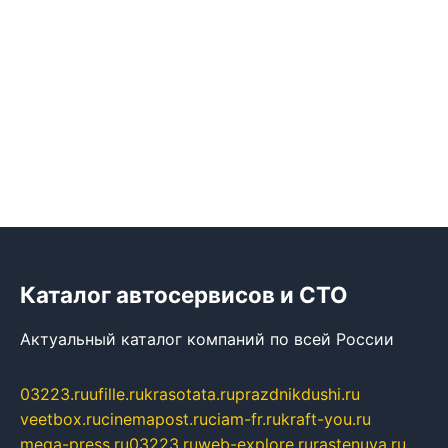
Каталог автосервисов и СТО
Актуальный каталог компаний по всей России
03223.ru
ufille.ru
krasotata.ru
prazdnikdushi.ru
veetbox.ru
cinemapost.ru
ciam-fr.ru
kraft-you.ru
mega-press.ru
03223.ru
web-explore.ru
rastenuya.ru