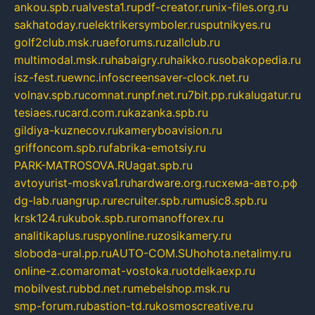
ankou.spb.ru
alvesta1.ru
pdf-creator.ru
nix-files.org.ru
sakhatoday.ru
elektrikersymboler.ru
sputnikyes.ru
golf2club.msk.ru
aeforums.ru
zallclub.ru
multimodal.msk.ru
habaigry.ru
haikko.ru
sobakopedia.ru
isz-fest.ru
ewnc.info
screensaver-clock.net.ru
volnav.spb.ru
comnat.ru
npf.net.ru
7bit.pp.ru
kalugatur.ru
tesiaes.ru
card.com.ru
kazanka.spb.ru
gildiya-kuznecov.ru
kameryboavision.ru
griffoncom.spb.ru
fabrika-emotsiy.ru
PARK-MATROSOVA.RU
agat.spb.ru
avtoyurist-moskva1.ru
hardware.org.ru
схема-авто.рф
dg-lab.ru
angrup.ru
recruiter.spb.ru
music8.spb.ru
krsk124.ru
kubok.spb.ru
romanofforex.ru
analitikaplus.ru
spyonline.ru
zosikamery.ru
sloboda-ural.pp.ru
AUTO-COM.SU
hohota.net
alimy.ru
online-z.com
aromat-vostoka.ru
otdelkaexp.ru
mobilvest.ru
bbd.net.ru
mebelshop.msk.ru
smp-forum.ru
bastion-td.ru
kosmoscreative.ru