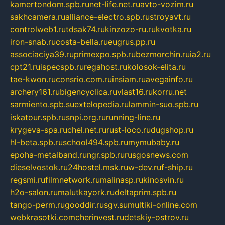
kamertondom.spb.ru
net-life.net.ru
avto-vozim.ru
sakhcamera.ru
alliance-electro.spb.ru
stroyavt.ru
controlweb1.ru
tdsak74.ru
kinzozo-ru.ru
kvotka.ru
iron-snab.ru
costa-bella.ru
eugrus.pp.ru
associaciya39.ru
primexpo.spb.ru
bezmorchin.ru
ia2.ru
cpt21.ru
ispecspb.ru
regahost.ru
kolosok-elita.ru
tae-kwon.ru
consrio.com.ru
insiam.ru
avegainfo.ru
archery161.ru
bigencyclica.ru
vlast16.ru
korru.net
sarmiento.spb.su
extelopedia.ru
lammin-suo.spb.ru
iskatour.spb.ru
snpi.org.ru
running-line.ru
krygeva-spa.ru
chel.net.ru
rust-loco.ru
dugshop.ru
hl-beta.spb.ru
school494.spb.ru
mymubaby.ru
epoha-metalband.ru
ngr.spb.ru
rusgosnews.com
dieselvostok.ru
24hostel.msk.ru
w-dev.ru
f-ship.ru
regsmi.ru
filmnetwork.ru
malinasp.ru
kinosvin.ru
h2o-salon.ru
malutkayork.ru
deltaprim.spb.ru
tango-perm.ru
gooddir.ru
sgv.su
multiki-online.com
webkrasotki.com
cherinvest.ru
detskiy-ostrov.ru