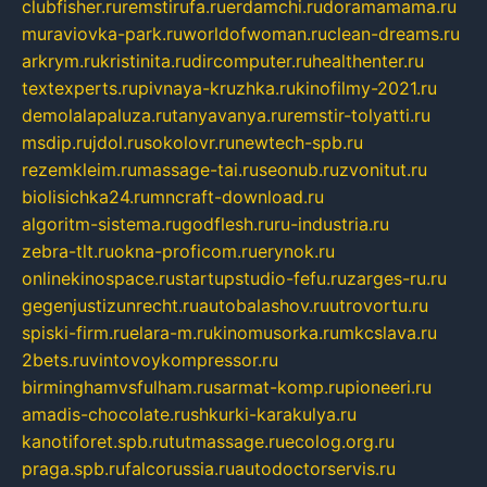
clubfisher.ru
remstirufa.ru
erdamchi.ru
doramamama.ru
muraviovka-park.ru
worldofwoman.ru
clean-dreams.ru
arkrym.ru
kristinita.ru
dircomputer.ru
healthenter.ru
textexperts.ru
pivnaya-kruzhka.ru
kinofilmy-2021.ru
demolalapaluza.ru
tanyavanya.ru
remstir-tolyatti.ru
msdip.ru
jdol.ru
sokolovr.ru
newtech-spb.ru
rezemkleim.ru
massage-tai.ru
seonub.ru
zvonitut.ru
biolisichka24.ru
mncraft-download.ru
algoritm-sistema.ru
godflesh.ru
ru-industria.ru
zebra-tlt.ru
okna-proficom.ru
erynok.ru
onlinekinospace.ru
startupstudio-fefu.ru
zarges-ru.ru
gegenjustizunrecht.ru
autobalashov.ru
utrovortu.ru
spiski-firm.ru
elara-m.ru
kinomusorka.ru
mkcslava.ru
2bets.ru
vintovoykompressor.ru
birminghamvsfulham.ru
sarmat-komp.ru
pioneeri.ru
amadis-chocolate.ru
shkurki-karakulya.ru
kanotiforet.spb.ru
tutmassage.ru
ecolog.org.ru
praga.spb.ru
falcorussia.ru
autodoctorservis.ru