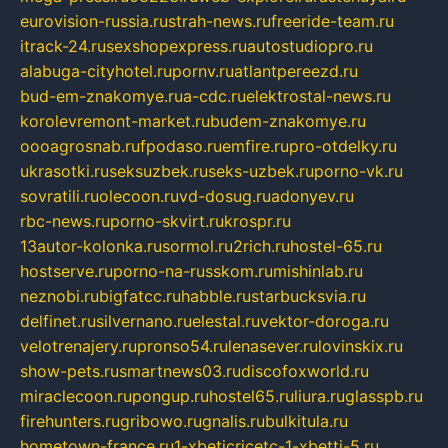
eurovision-russia.ru
strah-news.ru
freeride-team.ru
itrack-24.ru
sexshopexpress.ru
autostudiopro.ru
alabuga-cityhotel.ru
pornv.ru
atlantpereezd.ru
bud-em-znakomye.ru
a-cdc.ru
elektrostal-news.ru
korolevremont-market.ru
budem-znakomye.ru
oooagrosnab.ru
fpodaso.ru
emfire.ru
pro-otdelky.ru
ukrasotki.ru
seksuzbek.ru
seks-uzbek.ru
porno-vk.ru
sovratili.ru
olecoon.ru
vd-dosug.ru
adonyev.ru
rbc-news.ru
porno-skvirt.ru
krospr.ru
13autor-kolonka.ru
sormol.ru
2rich.ru
hostel-65.ru
hostserve.ru
porno-na-russkom.ru
mishinlab.ru
neznobi.ru
bigfatcc.ru
habble.ru
starbucksvia.ru
delfinet.ru
silvernano.ru
elestal.ru
vektor-doroga.ru
velotrenajery.ru
pronso54.ru
lenasever.ru
lovinskix.ru
show-pets.ru
smartnews03.ru
discofoxworld.ru
miraclecoon.ru
pongup.ru
hostel65.ru
liura.ru
glasspb.ru
firehunters.ru
gribowo.ru
gnalis.ru
bulkitula.ru
hometown-france.ru
1-xbeticricetc-1-xbetti-5.ru