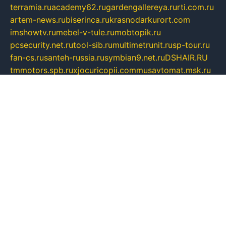
terramia.ru
academy62.ru
gardengallereya.ru
rti.com.ru
artem-news.ru
biserinca.ru
krasnodarkurort.com
imshowtv.ru
mebel-v-tule.ru
mobtopik.ru
pcsecurity.net.ru
tool-sib.ru
multimetrunit.ru
sp-tour.ru
fan-cs.ru
santeh-russia.ru
symbian9.net.ru
DSHAIR.RU
tmmotors.spb.ru
xjocuricopii.com
musavtomat.msk.ru
obustrojdom.ru
sovetcik.ru
ybaranovskaya.ru
ppknews.ru
cult-alshei.ru
JAPANRUSSIA.RU
proekciyamebel.ru
imper-finans.ru
rim.org.ru
glamourai.ru
brassminus.ru
zabor-pro.ru
ftn.pp.ru
dorogoe58.ru
laimengpacker.ru
kuzova-zapchasti.ru
sageerp.ru
taxodrom.ru
dsrazvitie.ru
hardcity.net.ru
ratinghomegames.ru
topservice25.ru
gubernyan.ru
gtglasslined.ru
ii4.ru
tssport.spb.ru
andorra24.com
blackwallstreet.ru
oboimos.ru
optim-doors.com.ru
ikuch.ru
nycr.org.ru
npa21.ru
vremya-ch.spb.ru
desert000.ru
ivtorgi.ru
ifiori.ru
catalog-statei.ru
dcv.org.ru
spetsmaster174.ru
ipkameryhiseeu.ru