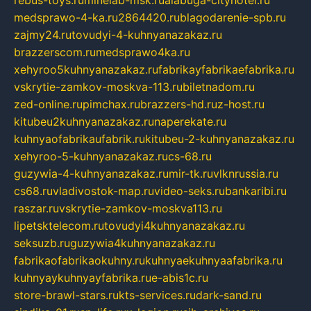
rebus-toys.ru
minelab-msk.ru
alabuga-cityhotel.ru
medsprawo-4-ka.ru
2864420.ru
blagodarenie-spb.ru
zajmy24.ru
tovudyi-4-kuhnyanazakaz.ru
brazzerscom.ru
medsprawo4ka.ru
xehyroo5kuhnyanazakaz.ru
fabrikayfabrikaefabrika.ru
vskrytie-zamkov-moskva-113.ru
biletnadom.ru
zed-online.ru
pimchax.ru
brazzers-hd.ru
z-host.ru
kitubeu2kuhnyanazakaz.ru
naperekate.ru
kuhnyaofabrikaufabrik.ru
kitubeu-2-kuhnyanazakaz.ru
xehyroo-5-kuhnyanazakaz.ru
cs-68.ru
guzywia-4-kuhnyanazakaz.ru
mir-tk.ru
vlknrussia.ru
cs68.ru
vladivostok-map.ru
video-seks.ru
bankaribi.ru
raszar.ru
vskrytie-zamkov-moskva113.ru
lipetsktelecom.ru
tovudyi4kuhnyanazakaz.ru
seksuzb.ru
guzywia4kuhnyanazakaz.ru
fabrikaofabrikaokuhny.ru
kuhnyaekuhnyaafabrika.ru
kuhnyaykuhnyayfabrika.ru
e-abis1c.ru
store-brawl-stars.ru
kts-services.ru
dark-sand.ru