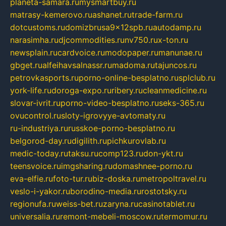
planeta-samara.ru
mysmartbuy.ru
matrasy-kemerovo.ru
ashanet.ru
trade-farm.ru
dotcustoms.ru
domizbrusa9x12spb.ru
autodamp.ru
narasimha.ru
djcommodities.ru
nv750.ru
x-ton.ru
newsplain.ru
cardvoice.ru
modopaper.ru
manunae.ru
gbget.ru
alfeihavsalnassr.ru
madoma.ru
tajuncos.ru
petrovkasports.ru
porno-online-besplatno.ru
splclub.ru
york-life.ru
doroga-expo.ru
ribery.ru
cleanmedicine.ru
slovar-ivrit.ru
porno-video-besplatno.ru
seks-365.ru
ovucontrol.ru
sloty-igrovyye-avtomaty.ru
ru-industriya.ru
russkoe-porno-besplatno.ru
belgorod-day.ru
digilith.ru
pichkurovlab.ru
medic-today.ru
taksu.ru
comp123.ru
don-ykt.ru
teensvoice.ru
imgsharing.ru
domashnee-porno.ru
eva-elfie.ru
foto-tur.ru
biz-doska.ru
metropoltravel.ru
veslo-i-yakor.ru
borodino-media.ru
rostotsky.ru
regionufa.ru
weiss-bet.ru
zaryna.ru
casinotablet.ru
universalia.ru
remont-mebeli-moscow.ru
termomur.ru