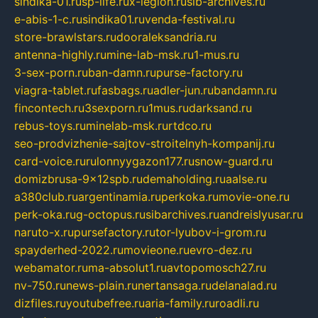
sindika-01.ru
sp-life.ru
x-legion.ru
sib-archives.ru
e-abis-1-c.ru
sindika01.ru
venda-festival.ru
store-brawlstars.ru
dooraleksandria.ru
antenna-highly.ru
mine-lab-msk.ru
1-mus.ru
3-sex-porn.ru
ban-damn.ru
purse-factory.ru
viagra-tablet.ru
fasbags.ru
adler-jun.ru
bandamn.ru
fincontech.ru
3sexporn.ru
1mus.ru
darksand.ru
rebus-toys.ru
minelab-msk.ru
rtdco.ru
seo-prodvizhenie-sajtov-stroitelnyh-kompanij.ru
card-voice.ru
rulonnyygazon177.ru
snow-guard.ru
domizbrusa-9x12spb.ru
demaholding.ru
aalse.ru
a380club.ru
argentinamia.ru
perkoka.ru
movie-one.ru
perk-oka.ru
g-octopus.ru
sibarchives.ru
andreislyusar.ru
naruto-x.ru
pursefactory.ru
tor-lyubov-i-grom.ru
spayderhed-2022.ru
movieone.ru
evro-dez.ru
webamator.ru
ma-absolut1.ru
avtopomosch27.ru
nv-750.ru
news-plain.ru
nertansaga.ru
delanalad.ru
dizfiles.ru
youtubefree.ru
aria-family.ru
roadli.ru