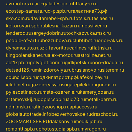
avrmotors.ru
art-galadesign.ru
tiffany-c.ru
ecostep-samara.ru
d-p.spb.ru
галактика73.рф
sko.com.ru
davitamebel-spb.ru
fotsis.ru
tesiaes.ru
kokoroyari.spb.ru
blesna-kazan.ru
mossilver.ru
lenderoq.ru
sergeydobrin.ru
tochkazvuka.msk.ru
people-of-art.ru
bezzubova.ru
clubtibet.ru
orior-aks.ru
dynamoauto.ru
szk-favorit.ru
carlines.ru
flatnsk.ru
kingbolenskaner.ru
alex-motor.ru
astroline.net.ru
act1.spb.ru
polyglot.com.ru
gidlipetsk.ru
ooo-driada.ru
detsad125.ru
mir-zdoroviya.ru
bruslanovo.ru
siterem.ru
council.spb.ru
лодкипатриот.рф
kafekolizey.ru
iclub.net.ru
gazon-easy.ru
sugarepilekb.ru
grinox.ru
pylesostineco.ru
msts-ozarenie.ru
kameryjooan.ru
artemovskij.ru
dopler.spb.ru
aid70.ru
metall-perm.ru
ndm.msk.ru
ratingzooshop.ru
apiaccess.ru
globalautotrade.info
bezverhovskoe.ru
drsschool.ru
ZOOSMART.SPB.RU
dalakony.ru
medikijob.ru
remontt.spb.ru
photostudia.spb.ru
myragon.ru