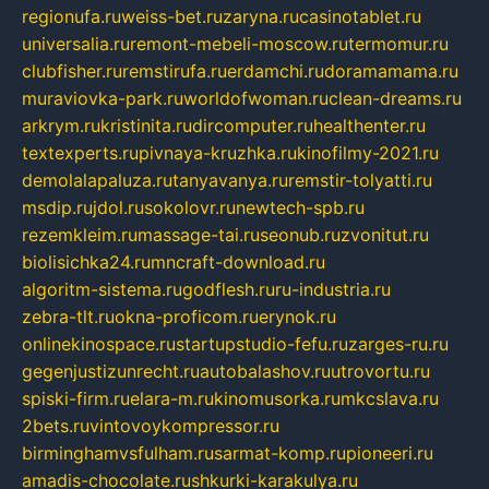
regionufa.ru
weiss-bet.ru
zaryna.ru
casinotablet.ru
universalia.ru
remont-mebeli-moscow.ru
termomur.ru
clubfisher.ru
remstirufa.ru
erdamchi.ru
doramamama.ru
muraviovka-park.ru
worldofwoman.ru
clean-dreams.ru
arkrym.ru
kristinita.ru
dircomputer.ru
healthenter.ru
textexperts.ru
pivnaya-kruzhka.ru
kinofilmy-2021.ru
demolalapaluza.ru
tanyavanya.ru
remstir-tolyatti.ru
msdip.ru
jdol.ru
sokolovr.ru
newtech-spb.ru
rezemkleim.ru
massage-tai.ru
seonub.ru
zvonitut.ru
biolisichka24.ru
mncraft-download.ru
algoritm-sistema.ru
godflesh.ru
ru-industria.ru
zebra-tlt.ru
okna-proficom.ru
erynok.ru
onlinekinospace.ru
startupstudio-fefu.ru
zarges-ru.ru
gegenjustizunrecht.ru
autobalashov.ru
utrovortu.ru
spiski-firm.ru
elara-m.ru
kinomusorka.ru
mkcslava.ru
2bets.ru
vintovoykompressor.ru
birminghamvsfulham.ru
sarmat-komp.ru
pioneeri.ru
amadis-chocolate.ru
shkurki-karakulya.ru