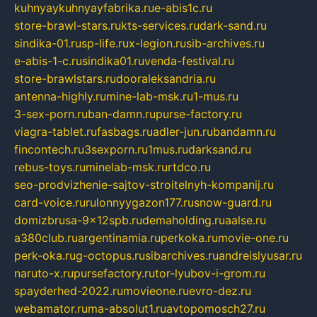
kuhnyaykuhnyayfabrika.ru
e-abis1c.ru
store-brawl-stars.ru
kts-services.ru
dark-sand.ru
sindika-01.ru
sp-life.ru
x-legion.ru
sib-archives.ru
e-abis-1-c.ru
sindika01.ru
venda-festival.ru
store-brawlstars.ru
dooraleksandria.ru
antenna-highly.ru
mine-lab-msk.ru
1-mus.ru
3-sex-porn.ru
ban-damn.ru
purse-factory.ru
viagra-tablet.ru
fasbags.ru
adler-jun.ru
bandamn.ru
fincontech.ru
3sexporn.ru
1mus.ru
darksand.ru
rebus-toys.ru
minelab-msk.ru
rtdco.ru
seo-prodvizhenie-sajtov-stroitelnyh-kompanij.ru
card-voice.ru
rulonnyygazon177.ru
snow-guard.ru
domizbrusa-9x12spb.ru
demaholding.ru
aalse.ru
a380club.ru
argentinamia.ru
perkoka.ru
movie-one.ru
perk-oka.ru
g-octopus.ru
sibarchives.ru
andreislyusar.ru
naruto-x.ru
pursefactory.ru
tor-lyubov-i-grom.ru
spayderhed-2022.ru
movieone.ru
evro-dez.ru
webamator.ru
ma-absolut1.ru
avtopomosch27.ru