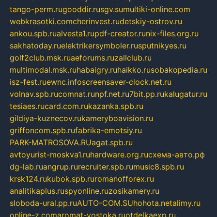
tango-perm.ru
gooddir.ru
sgv.su
multiki-online.com
webkrasotki.com
cherinvest.ru
detskiy-ostrov.ru
ankou.spb.ru
alvesta1.ru
pdf-creator.ru
nix-files.org.ru
sakhatoday.ru
elektrikersymboler.ru
sputnikyes.ru
golf2club.msk.ru
aeforums.ru
zallclub.ru
multimodal.msk.ru
habaigry.ru
haikko.ru
sobakopedia.ru
isz-fest.ru
ewnc.info
screensaver-clock.net.ru
volnav.spb.ru
comnat.ru
npf.net.ru
7bit.pp.ru
kalugatur.ru
tesiaes.ru
card.com.ru
kazanka.spb.ru
gildiya-kuznecov.ru
kameryboavision.ru
griffoncom.spb.ru
fabrika-emotsiy.ru
PARK-MATROSOVA.RU
agat.spb.ru
avtoyurist-moskva1.ru
hardware.org.ru
схема-авто.рф
dg-lab.ru
angrup.ru
recruiter.spb.ru
music8.spb.ru
krsk124.ru
kubok.spb.ru
romanofforex.ru
analitikaplus.ru
spyonline.ru
zosikamery.ru
sloboda-ural.pp.ru
AUTO-COM.SU
hohota.net
alimy.ru
online-z.com
aromat-vostoka.ru
otdelkaexp.ru