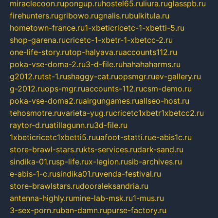
miraclecoon.ru
pongup.ru
hostel65.ru
liura.ru
glasspb.ru
firehunters.ru
gribowo.ru
gnalis.ru
bulkitula.ru
hometown-france.ru
1-xbeticricetc-1-xbetti-5.ru
shop-garena.ru
cricetc-1-xbetr-1-xbetcc-2.ru
one-life-story.ru
top-halyava.ru
accounts112.ru
poka-vse-doma-2.ru
3-d-file.ru
hahahaharms.ru
g2012.ru
tst-1.ru
shaggy-cat.ru
opsmgr.ru
ev-gallery.ru
g-2012.ru
ops-mgr.ru
accounts-112.ru
csm-demo.ru
poka-vse-doma2.ru
airgungames.ru
allseo-host.ru
tehosmotre.ru
varieta-yug.ru
cricetc1xbetr1xbetcc2.ru
raytor-d.ru
atillagunn.ru
3d-file.ru
1xbeticricetc1xbetti5.ru
uafoot-statti.ru
e-abis1c.ru
store-brawl-stars.ru
kts-services.ru
dark-sand.ru
sindika-01.ru
sp-life.ru
x-legion.ru
sib-archives.ru
e-abis-1-c.ru
sindika01.ru
venda-festival.ru
store-brawlstars.ru
dooraleksandria.ru
antenna-highly.ru
mine-lab-msk.ru
1-mus.ru
3-sex-porn.ru
ban-damn.ru
purse-factory.ru