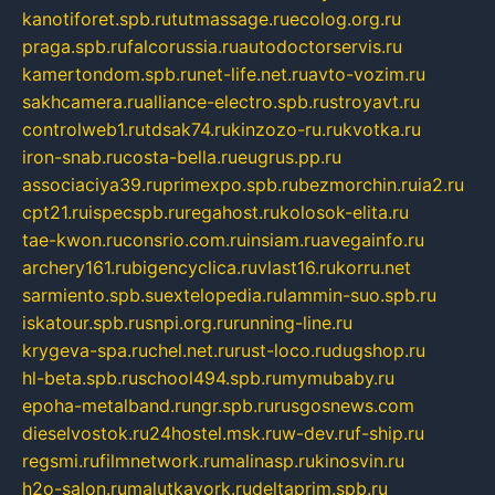
kanotiforet.spb.ru
tutmassage.ru
ecolog.org.ru
praga.spb.ru
falcorussia.ru
autodoctorservis.ru
kamertondom.spb.ru
net-life.net.ru
avto-vozim.ru
sakhcamera.ru
alliance-electro.spb.ru
stroyavt.ru
controlweb1.ru
tdsak74.ru
kinzozo-ru.ru
kvotka.ru
iron-snab.ru
costa-bella.ru
eugrus.pp.ru
associaciya39.ru
primexpo.spb.ru
bezmorchin.ru
ia2.ru
cpt21.ru
ispecspb.ru
regahost.ru
kolosok-elita.ru
tae-kwon.ru
consrio.com.ru
insiam.ru
avegainfo.ru
archery161.ru
bigencyclica.ru
vlast16.ru
korru.net
sarmiento.spb.su
extelopedia.ru
lammin-suo.spb.ru
iskatour.spb.ru
snpi.org.ru
running-line.ru
krygeva-spa.ru
chel.net.ru
rust-loco.ru
dugshop.ru
hl-beta.spb.ru
school494.spb.ru
mymubaby.ru
epoha-metalband.ru
ngr.spb.ru
rusgosnews.com
dieselvostok.ru
24hostel.msk.ru
w-dev.ru
f-ship.ru
regsmi.ru
filmnetwork.ru
malinasp.ru
kinosvin.ru
h2o-salon.ru
malutkayork.ru
deltaprim.spb.ru