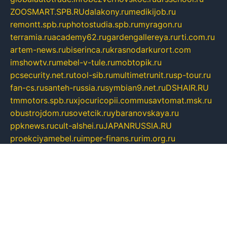
ZOOSMART.SPB.RU
dalakony.ru
medikijob.ru
remontt.spb.ru
photostudia.spb.ru
myragon.ru
terramia.ru
academy62.ru
gardengallereya.ru
rti.com.ru
artem-news.ru
biserinca.ru
krasnodarkurort.com
imshowtv.ru
mebel-v-tule.ru
mobtopik.ru
pcsecurity.net.ru
tool-sib.ru
multimetrunit.ru
sp-tour.ru
fan-cs.ru
santeh-russia.ru
symbian9.net.ru
DSHAIR.RU
tmmotors.spb.ru
xjocuricopii.com
musavtomat.msk.ru
obustrojdom.ru
sovetcik.ru
ybaranovskaya.ru
ppknews.ru
cult-alshei.ru
JAPANRUSSIA.RU
proekciyamebel.ru
imper-finans.ru
rim.org.ru
glamourai.ru
brassminus.ru
zabor-pro.ru
ftn.pp.ru
dorogoe58.ru
laimengpacker.ru
kuzova-zapchasti.ru
sageerp.ru
taxodrom.ru
dsrazvitie.ru
hardcity.net.ru
ratinghomegames.ru
topservice25.ru
gubernyan.ru
gtglasslined.ru
ii4.ru
tssport.spb.ru
andorra24.com
blackwallstreet.ru
oboimos.ru
optim-doors.com.ru
ikuch.ru
nycr.org.ru
npa21.ru
vremya-ch.spb.ru