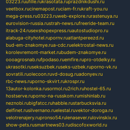
03223.ru
ufille.ru
krasotata.ru
prazdnikdushi.ru
veetbox.ru
cinemapost.ru
ciam-fr.ru
kraft-you.ru
mega-press.ru
03223.ru
web-explore.ru
rastenuya.ru
eurovision-russia.ru
strah-news.ru
freeride-team.ru
itrack-24.ru
sexshopexpress.ru
autostudiopro.ru
alabuga-cityhotel.ru
pornv.ru
atlantpereezd.ru
bud-em-znakomye.ru
a-cdc.ru
elektrostal-news.ru
korolevremont-market.ru
budem-znakomye.ru
oooagrosnab.ru
fpodaso.ru
emfire.ru
pro-otdelky.ru
ukrasotki.ru
seksuzbek.ru
seks-uzbek.ru
porno-vk.ru
sovratili.ru
olecoon.ru
vd-dosug.ru
adonyev.ru
rbc-news.ru
porno-skvirt.ru
krospr.ru
13autor-kolonka.ru
sormol.ru
2rich.ru
hostel-65.ru
hostserve.ru
porno-na-russkom.ru
mishinlab.ru
neznobi.ru
bigfatcc.ru
habble.ru
starbucksvia.ru
delfinet.ru
silvernano.ru
elestal.ru
vektor-doroga.ru
velotrenajery.ru
pronso54.ru
lenasever.ru
lovinskix.ru
show-pets.ru
smartnews03.ru
discofoxworld.ru