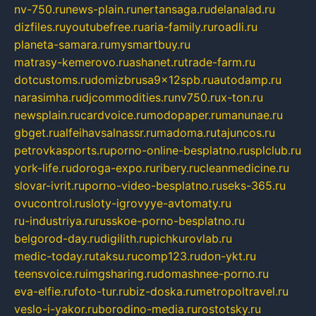
nv-750.ru
news-plain.ru
nertansaga.ru
delanalad.ru
dizfiles.ru
youtubefree.ru
aria-family.ru
roadli.ru
planeta-samara.ru
mysmartbuy.ru
matrasy-kemerovo.ru
ashanet.ru
trade-farm.ru
dotcustoms.ru
domizbrusa9x12spb.ru
autodamp.ru
narasimha.ru
djcommodities.ru
nv750.ru
x-ton.ru
newsplain.ru
cardvoice.ru
modopaper.ru
manunae.ru
gbget.ru
alfeihavsalnassr.ru
madoma.ru
tajuncos.ru
petrovkasports.ru
porno-online-besplatno.ru
splclub.ru
york-life.ru
doroga-expo.ru
ribery.ru
cleanmedicine.ru
slovar-ivrit.ru
porno-video-besplatno.ru
seks-365.ru
ovucontrol.ru
sloty-igrovyye-avtomaty.ru
ru-industriya.ru
russkoe-porno-besplatno.ru
belgorod-day.ru
digilith.ru
pichkurovlab.ru
medic-today.ru
taksu.ru
comp123.ru
don-ykt.ru
teensvoice.ru
imgsharing.ru
domashnee-porno.ru
eva-elfie.ru
foto-tur.ru
biz-doska.ru
metropoltravel.ru
veslo-i-yakor.ru
borodino-media.ru
rostotsky.ru