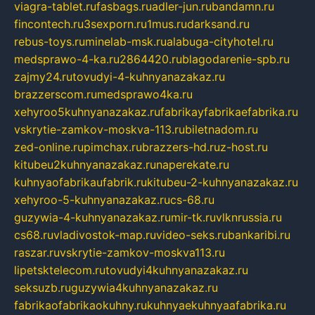
viagra-tablet.ru
fasbags.ru
adler-jun.ru
bandamn.ru
fincontech.ru
3sexporn.ru
1mus.ru
darksand.ru
rebus-toys.ru
minelab-msk.ru
alabuga-cityhotel.ru
medsprawo-4-ka.ru
2864420.ru
blagodarenie-spb.ru
zajmy24.ru
tovudyi-4-kuhnyanazakaz.ru
brazzerscom.ru
medsprawo4ka.ru
xehyroo5kuhnyanazakaz.ru
fabrikayfabrikaefabrika.ru
vskrytie-zamkov-moskva-113.ru
biletnadom.ru
zed-online.ru
pimchax.ru
brazzers-hd.ru
z-host.ru
kitubeu2kuhnyanazakaz.ru
naperekate.ru
kuhnyaofabrikaufabrik.ru
kitubeu-2-kuhnyanazakaz.ru
xehyroo-5-kuhnyanazakaz.ru
cs-68.ru
guzywia-4-kuhnyanazakaz.ru
mir-tk.ru
vlknrussia.ru
cs68.ru
vladivostok-map.ru
video-seks.ru
bankaribi.ru
raszar.ru
vskrytie-zamkov-moskva113.ru
lipetsktelecom.ru
tovudyi4kuhnyanazakaz.ru
seksuzb.ru
guzywia4kuhnyanazakaz.ru
fabrikaofabrikaokuhny.ru
kuhnyaekuhnyaafabrika.ru