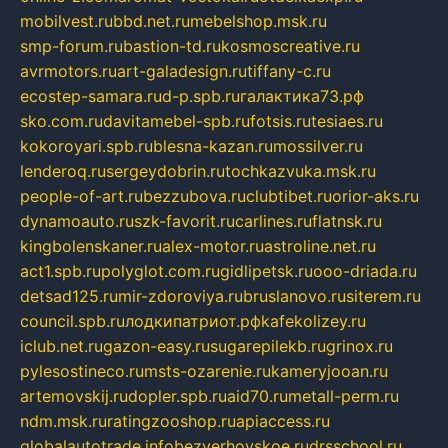
mobilvest.ru
bbd.net.ru
mebelshop.msk.ru
smp-forum.ru
bastion-td.ru
kosmoscreative.ru
avrmotors.ru
art-galadesign.ru
tiffany-c.ru
ecostep-samara.ru
d-p.spb.ru
галактика73.рф
sko.com.ru
davitamebel-spb.ru
fotsis.ru
tesiaes.ru
kokoroyari.spb.ru
blesna-kazan.ru
mossilver.ru
lenderoq.ru
sergeydobrin.ru
tochkazvuka.msk.ru
people-of-art.ru
bezzubova.ru
clubtibet.ru
orior-aks.ru
dynamoauto.ru
szk-favorit.ru
carlines.ru
flatnsk.ru
kingbolenskaner.ru
alex-motor.ru
astroline.net.ru
act1.spb.ru
polyglot.com.ru
gidlipetsk.ru
ooo-driada.ru
detsad125.ru
mir-zdoroviya.ru
bruslanovo.ru
siterem.ru
council.spb.ru
лодкипатриот.рф
kafekolizey.ru
iclub.net.ru
gazon-easy.ru
sugarepilekb.ru
grinox.ru
pylesostineco.ru
msts-ozarenie.ru
kameryjooan.ru
artemovskij.ru
dopler.spb.ru
aid70.ru
metall-perm.ru
ndm.msk.ru
ratingzooshop.ru
apiaccess.ru
globalautotrade.info
bezverhovskoe.ru
drsschool.ru