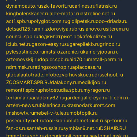
dynamoauto.ru
szk-favorit.ru
carlines.ru
flatnsk.ru
kingbolenskaner.ru
alex-motor.ru
astroline.net.ru
act1.spb.ru
polyglot.com.ru
gidlipetsk.ru
ooo-driada.ru
detsad125.ru
mir-zdoroviya.ru
bruslanovo.ru
siterem.ru
council.spb.ru
лодкипатриот.рф
kafekolizey.ru
iclub.net.ru
gazon-easy.ru
sugarepilekb.ru
grinox.ru
pylesostineco.ru
msts-ozarenie.ru
kameryjooan.ru
artemovskij.ru
dopler.spb.ru
aid70.ru
metall-perm.ru
ndm.msk.ru
ratingzooshop.ru
apiaccess.ru
globalautotrade.info
bezverhovskoe.ru
drsschool.ru
ZOOSMART.SPB.RU
dalakony.ru
medikijob.ru
remontt.spb.ru
photostudia.spb.ru
myragon.ru
terramia.ru
academy62.ru
gardengallereya.ru
rti.com.ru
artem-news.ru
biserinca.ru
krasnodarkurort.com
imshowtv.ru
mebel-v-tule.ru
mobtopik.ru
pcsecurity.net.ru
tool-sib.ru
multimetrunit.ru
sp-tour.ru
fan-cs.ru
santeh-russia.ru
symbian9.net.ru
DSHAIR.RU
tmmotors.spb.ru
xjocuricopii.com
musavtomat.msk.ru