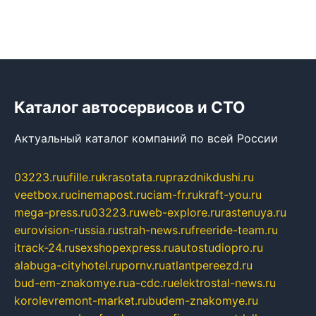
Каталог автосервисов и СТО
Актуальный каталог компаний по всей России
03223.ru
ufille.ru
krasotata.ru
prazdnikdushi.ru
veetbox.ru
cinemapost.ru
ciam-fr.ru
kraft-you.ru
mega-press.ru
03223.ru
web-explore.ru
rastenuya.ru
eurovision-russia.ru
strah-news.ru
freeride-team.ru
itrack-24.ru
sexshopexpress.ru
autostudiopro.ru
alabuga-cityhotel.ru
pornv.ru
atlantpereezd.ru
bud-em-znakomye.ru
a-cdc.ru
elektrostal-news.ru
korolevremont-market.ru
budem-znakomye.ru