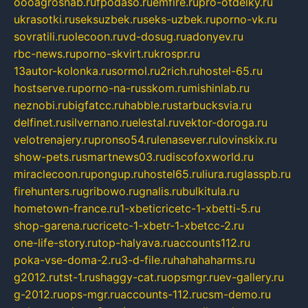
oooagrosnab.ru
fpodaso.ru
emfire.ru
pro-otdelky.ru
ukrasotki.ru
seksuzbek.ru
seks-uzbek.ru
porno-vk.ru
sovratili.ru
olecoon.ru
vd-dosug.ru
adonyev.ru
rbc-news.ru
porno-skvirt.ru
krospr.ru
13autor-kolonka.ru
sormol.ru
2rich.ru
hostel-65.ru
hostserve.ru
porno-na-russkom.ru
mishinlab.ru
neznobi.ru
bigfatcc.ru
habble.ru
starbucksvia.ru
delfinet.ru
silvernano.ru
elestal.ru
vektor-doroga.ru
velotrenajery.ru
pronso54.ru
lenasever.ru
lovinskix.ru
show-pets.ru
smartnews03.ru
discofoxworld.ru
miraclecoon.ru
pongup.ru
hostel65.ru
liura.ru
glasspb.ru
firehunters.ru
gribowo.ru
gnalis.ru
bulkitula.ru
hometown-france.ru
1-xbeticricetc-1-xbetti-5.ru
shop-garena.ru
cricetc-1-xbetr-1-xbetcc-2.ru
one-life-story.ru
top-halyava.ru
accounts112.ru
poka-vse-doma-2.ru
3-d-file.ru
hahahaharms.ru
g2012.ru
tst-1.ru
shaggy-cat.ru
opsmgr.ru
ev-gallery.ru
g-2012.ru
ops-mgr.ru
accounts-112.ru
csm-demo.ru