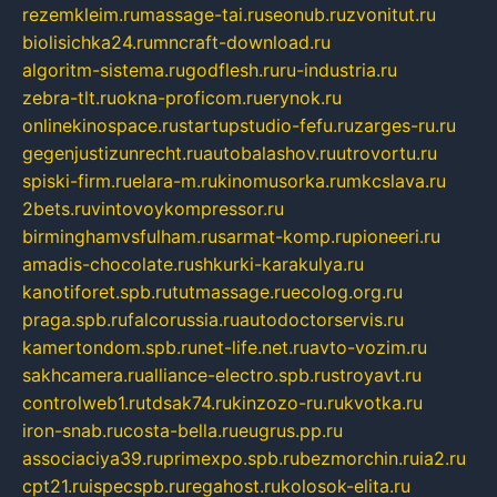
rezemkleim.ru
massage-tai.ru
seonub.ru
zvonitut.ru
biolisichka24.ru
mncraft-download.ru
algoritm-sistema.ru
godflesh.ru
ru-industria.ru
zebra-tlt.ru
okna-proficom.ru
erynok.ru
onlinekinospace.ru
startupstudio-fefu.ru
zarges-ru.ru
gegenjustizunrecht.ru
autobalashov.ru
utrovortu.ru
spiski-firm.ru
elara-m.ru
kinomusorka.ru
mkcslava.ru
2bets.ru
vintovoykompressor.ru
birminghamvsfulham.ru
sarmat-komp.ru
pioneeri.ru
amadis-chocolate.ru
shkurki-karakulya.ru
kanotiforet.spb.ru
tutmassage.ru
ecolog.org.ru
praga.spb.ru
falcorussia.ru
autodoctorservis.ru
kamertondom.spb.ru
net-life.net.ru
avto-vozim.ru
sakhcamera.ru
alliance-electro.spb.ru
stroyavt.ru
controlweb1.ru
tdsak74.ru
kinzozo-ru.ru
kvotka.ru
iron-snab.ru
costa-bella.ru
eugrus.pp.ru
associaciya39.ru
primexpo.spb.ru
bezmorchin.ru
ia2.ru
cpt21.ru
ispecspb.ru
regahost.ru
kolosok-elita.ru