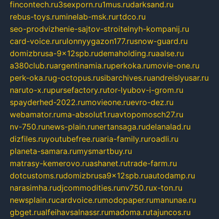
fincontech.ru
3sexporn.ru
1mus.ru
darksand.ru
rebus-toys.ru
minelab-msk.ru
rtdco.ru
seo-prodvizhenie-sajtov-stroitelnyh-kompanij.ru
card-voice.ru
rulonnyygazon177.ru
snow-guard.ru
domizbrusa-9x12spb.ru
demaholding.ru
aalse.ru
a380club.ru
argentinamia.ru
perkoka.ru
movie-one.ru
perk-oka.ru
g-octopus.ru
sibarchives.ru
andreislyusar.ru
naruto-x.ru
pursefactory.ru
tor-lyubov-i-grom.ru
spayderhed-2022.ru
movieone.ru
evro-dez.ru
webamator.ru
ma-absolut1.ru
avtopomosch27.ru
nv-750.ru
news-plain.ru
nertansaga.ru
delanalad.ru
dizfiles.ru
youtubefree.ru
aria-family.ru
roadli.ru
planeta-samara.ru
mysmartbuy.ru
matrasy-kemerovo.ru
ashanet.ru
trade-farm.ru
dotcustoms.ru
domizbrusa9x12spb.ru
autodamp.ru
narasimha.ru
djcommodities.ru
nv750.ru
x-ton.ru
newsplain.ru
cardvoice.ru
modopaper.ru
manunae.ru
gbget.ru
alfeihavsalnassr.ru
madoma.ru
tajuncos.ru