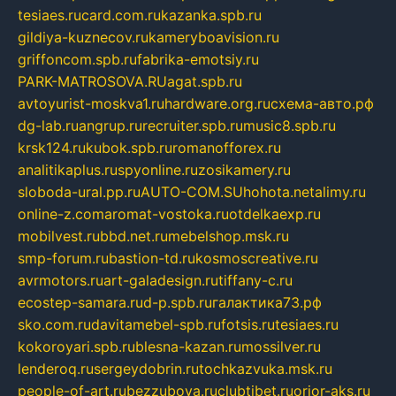
tesiaes.ru
card.com.ru
kazanka.spb.ru
gildiya-kuznecov.ru
kameryboavision.ru
griffoncom.spb.ru
fabrika-emotsiy.ru
PARK-MATROSOVA.RU
agat.spb.ru
avtoyurist-moskva1.ru
hardware.org.ru
схема-авто.рф
dg-lab.ru
angrup.ru
recruiter.spb.ru
music8.spb.ru
krsk124.ru
kubok.spb.ru
romanofforex.ru
analitikaplus.ru
spyonline.ru
zosikamery.ru
sloboda-ural.pp.ru
AUTO-COM.SU
hohota.net
alimy.ru
online-z.com
aromat-vostoka.ru
otdelkaexp.ru
mobilvest.ru
bbd.net.ru
mebelshop.msk.ru
smp-forum.ru
bastion-td.ru
kosmoscreative.ru
avrmotors.ru
art-galadesign.ru
tiffany-c.ru
ecostep-samara.ru
d-p.spb.ru
галактика73.рф
sko.com.ru
davitamebel-spb.ru
fotsis.ru
tesiaes.ru
kokoroyari.spb.ru
blesna-kazan.ru
mossilver.ru
lenderoq.ru
sergeydobrin.ru
tochkazvuka.msk.ru
people-of-art.ru
bezzubova.ru
clubtibet.ru
orior-aks.ru