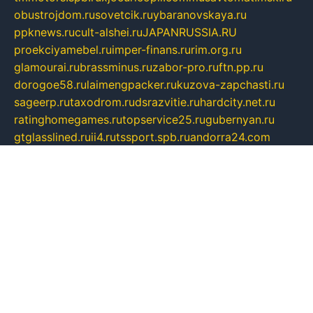
obustrojdom.ru
sovetcik.ru
ybaranovskaya.ru
ppknews.ru
cult-alshei.ru
JAPANRUSSIA.RU
proekciyamebel.ru
imper-finans.ru
rim.org.ru
glamourai.ru
brassminus.ru
zabor-pro.ru
ftn.pp.ru
dorogoe58.ru
laimengpacker.ru
kuzova-zapchasti.ru
sageerp.ru
taxodrom.ru
dsrazvitie.ru
hardcity.net.ru
ratinghomegames.ru
topservice25.ru
gubernyan.ru
gtglasslined.ru
ii4.ru
tssport.spb.ru
andorra24.com
blackwallstreet.ru
oboimos.ru
optim-doors.com.ru
ikuch.ru
nycr.org.ru
npa21.ru
vremya-ch.spb.ru
desert000.ru
ivtorgi.ru
ifiori.ru
catalog-statei.ru
dcv.org.ru
spetsmaster174.ru
ipkameryhiseeu.ru
dum26.ru
ruspol.spb.ru
fr-opendp.ru
kam-solnyshko.ru
cheyenne-arapaho.ru
sevzapmetal.spb.ru
ted-lapidus.spb.ru
parasite-eliminator.ru
sigma-complete.ru
modernworld.ru
dama-moda.ru
eholot-group.ru
sk-nvkz.ru
DRONGOLD.RU
democratia2.ru
i-farmer.ru
mass-sport.org