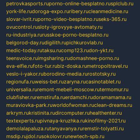
petrovkasports.ru
porno-online-besplatno.ru
splclub.ru
york-life.ru
doroga-expo.ru
ribery.ru
cleanmedicine.ru
slovar-ivrit.ru
porno-video-besplatno.ru
seks-365.ru
ovucontrol.ru
sloty-igrovyye-avtomaty.ru
ru-industriya.ru
russkoe-porno-besplatno.ru
belgorod-day.ru
digilith.ru
pichkurovlab.ru
medic-today.ru
taksu.ru
comp123.ru
don-ykt.ru
teensvoice.ru
imgsharing.ru
domashnee-porno.ru
eva-elfie.ru
foto-tur.ru
biz-doska.ru
metropoltravel.ru
veslo-i-yakor.ru
borodino-media.ru
rostotsky.ru
regionufa.ru
weiss-bet.ru
zaryna.ru
casinotablet.ru
universalia.ru
remont-mebeli-moscow.ru
termomur.ru
clubfisher.ru
remstirufa.ru
erdamchi.ru
doramamama.ru
muraviovka-park.ru
worldofwoman.ru
clean-dreams.ru
arkrym.ru
kristinita.ru
dircomputer.ru
healthenter.ru
textexperts.ru
pivnaya-kruzhka.ru
kinofilmy-2021.ru
demolalapaluza.ru
tanyavanya.ru
remstir-tolyatti.ru
msdip.ru
jdol.ru
sokolovr.ru
newtech-spb.ru