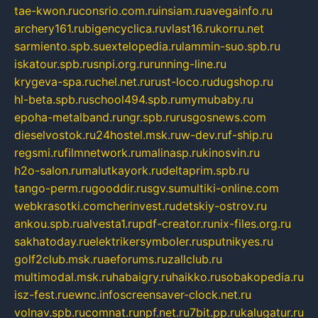
tae-kwon.ru
consrio.com.ru
insiam.ru
avegainfo.ru
archery161.ru
bigencyclica.ru
vlast16.ru
korru.net
sarmiento.spb.su
extelopedia.ru
lammin-suo.spb.ru
iskatour.spb.ru
snpi.org.ru
running-line.ru
krygeva-spa.ru
chel.net.ru
rust-loco.ru
dugshop.ru
hl-beta.spb.ru
school494.spb.ru
mymubaby.ru
epoha-metalband.ru
ngr.spb.ru
rusgosnews.com
dieselvostok.ru
24hostel.msk.ru
w-dev.ru
f-ship.ru
regsmi.ru
filmnetwork.ru
malinasp.ru
kinosvin.ru
h2o-salon.ru
malutkayork.ru
deltaprim.spb.ru
tango-perm.ru
gooddir.ru
sgv.su
multiki-online.com
webkrasotki.com
cherinvest.ru
detskiy-ostrov.ru
ankou.spb.ru
alvesta1.ru
pdf-creator.ru
nix-files.org.ru
sakhatoday.ru
elektrikersymboler.ru
sputnikyes.ru
golf2club.msk.ru
aeforums.ru
zallclub.ru
multimodal.msk.ru
habaigry.ru
haikko.ru
sobakopedia.ru
isz-fest.ru
ewnc.info
screensaver-clock.net.ru
volnav.spb.ru
comnat.ru
npf.net.ru
7bit.pp.ru
kalugatur.ru