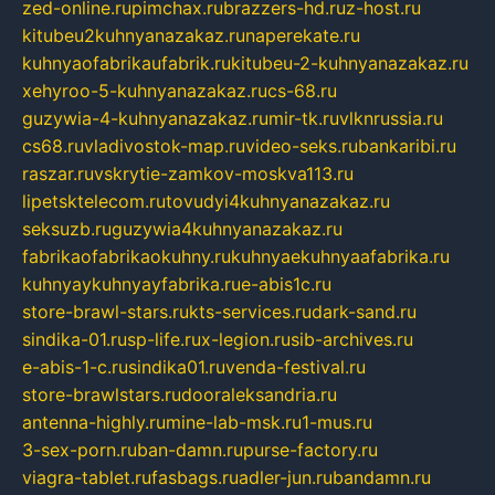
zed-online.ru
pimchax.ru
brazzers-hd.ru
z-host.ru
kitubeu2kuhnyanazakaz.ru
naperekate.ru
kuhnyaofabrikaufabrik.ru
kitubeu-2-kuhnyanazakaz.ru
xehyroo-5-kuhnyanazakaz.ru
cs-68.ru
guzywia-4-kuhnyanazakaz.ru
mir-tk.ru
vlknrussia.ru
cs68.ru
vladivostok-map.ru
video-seks.ru
bankaribi.ru
raszar.ru
vskrytie-zamkov-moskva113.ru
lipetsktelecom.ru
tovudyi4kuhnyanazakaz.ru
seksuzb.ru
guzywia4kuhnyanazakaz.ru
fabrikaofabrikaokuhny.ru
kuhnyaekuhnyaafabrika.ru
kuhnyaykuhnyayfabrika.ru
e-abis1c.ru
store-brawl-stars.ru
kts-services.ru
dark-sand.ru
sindika-01.ru
sp-life.ru
x-legion.ru
sib-archives.ru
e-abis-1-c.ru
sindika01.ru
venda-festival.ru
store-brawlstars.ru
dooraleksandria.ru
antenna-highly.ru
mine-lab-msk.ru
1-mus.ru
3-sex-porn.ru
ban-damn.ru
purse-factory.ru
viagra-tablet.ru
fasbags.ru
adler-jun.ru
bandamn.ru