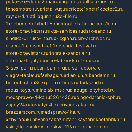
poka-vse-doma2.ru
airgungames.ru
allseo-host.ru
tehosmotre.ru
varieta-yug.ru
cricetc1xbetr1xbetcc2.ru
raytor-d.ru
atillagunn.ru
3d-file.ru
1xbeticricetc1xbetti5.ru
uafoot-statti.ru
e-abis1c.ru
store-brawl-stars.ru
kts-services.ru
dark-sand.ru
sindika-01.ru
sp-life.ru
x-legion.ru
sib-archives.ru
e-abis-1-c.ru
sindika01.ru
venda-festival.ru
store-brawlstars.ru
dooraleksandria.ru
antenna-highly.ru
mine-lab-msk.ru
1-mus.ru
3-sex-porn.ru
ban-damn.ru
purse-factory.ru
viagra-tablet.ru
fasbags.ru
adler-jun.ru
bandamn.ru
fincontech.ru
3sexporn.ru
1mus.ru
darksand.ru
rebus-toys.ru
minelab-msk.ru
alabuga-cityhotel.ru
medsprawo-4-ka.ru
2864420.ru
blagodarenie-spb.ru
zajmy24.ru
tovudyi-4-kuhnyanazakaz.ru
brazzerscom.ru
medsprawo4ka.ru
xehyroo5kuhnyanazakaz.ru
fabrikayfabrikaefabrika.ru
vskrytie-zamkov-moskva-113.ru
biletnadom.ru