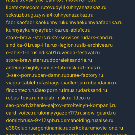
lipetsktelecom.ru
tovudyi4kuhnyanazakaz.ru
seksuzb.ru
guzywia4kuhnyanazakaz.ru
fabrikaofabrikaokuhny.ru
kuhnyaekuhnyaafabrika.ru
kuhnyaykuhnyayfabrika.ru
e-abis1c.ru
store-brawl-stars.ru
kts-services.ru
dark-sand.ru
sindika-01.ru
sp-life.ru
x-legion.ru
sib-archives.ru
e-abis-1-c.ru
sindika01.ru
venda-festival.ru
store-brawlstars.ru
dooraleksandria.ru
antenna-highly.ru
mine-lab-msk.ru
1-mus.ru
3-sex-porn.ru
ban-damn.ru
purse-factory.ru
viagra-tablet.ru
fasbags.ru
adler-jun.ru
bandamn.ru
fincontech.ru
3sexporn.ru
1mus.ru
darksand.ru
rebus-toys.ru
minelab-msk.ru
rtdco.ru
seo-prodvizhenie-sajtov-stroitelnyh-kompanij.ru
card-voice.ru
rulonnyygazon177.ru
snow-guard.ru
domizbrusa-9x12spb.ru
demaholding.ru
aalse.ru
a380club.ru
argentinamia.ru
perkoka.ru
movie-one.ru