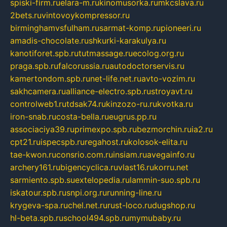
spiski-firm.ru
elara-m.ru
kinomusorka.ru
mkcslava.ru
2bets.ru
vintovoykompressor.ru
birminghamvsfulham.ru
sarmat-komp.ru
pioneeri.ru
amadis-chocolate.ru
shkurki-karakulya.ru
kanotiforet.spb.ru
tutmassage.ru
ecolog.org.ru
praga.spb.ru
falcorussia.ru
autodoctorservis.ru
kamertondom.spb.ru
net-life.net.ru
avto-vozim.ru
sakhcamera.ru
alliance-electro.spb.ru
stroyavt.ru
controlweb1.ru
tdsak74.ru
kinzozo-ru.ru
kvotka.ru
iron-snab.ru
costa-bella.ru
eugrus.pp.ru
associaciya39.ru
primexpo.spb.ru
bezmorchin.ru
ia2.ru
cpt21.ru
ispecspb.ru
regahost.ru
kolosok-elita.ru
tae-kwon.ru
consrio.com.ru
insiam.ru
avegainfo.ru
archery161.ru
bigencyclica.ru
vlast16.ru
korru.net
sarmiento.spb.su
extelopedia.ru
lammin-suo.spb.ru
iskatour.spb.ru
snpi.org.ru
running-line.ru
krygeva-spa.ru
chel.net.ru
rust-loco.ru
dugshop.ru
hl-beta.spb.ru
school494.spb.ru
mymubaby.ru