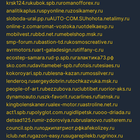
krsk124.ru
kubok.spb.ru
romanofforex.ru
analitikaplus.ru
spyonline.ru
zosikamery.ru
sloboda-ural.pp.ru
AUTO-COM.SU
hohota.net
alimy.ru
online-z.com
aromat-vostoka.ru
otdelkaexp.ru
mobilvest.ru
bbd.net.ru
mebelshop.msk.ru
smp-forum.ru
bastion-td.ru
kosmoscreative.ru
avrmotors.ru
art-galadesign.ru
tiffany-c.ru
ecostep-samara.ru
d-p.spb.ru
галактика73.рф
sko.com.ru
davitamebel-spb.ru
fotsis.ru
tesiaes.ru
kokoroyari.spb.ru
blesna-kazan.ru
mossilver.ru
lenderoq.ru
sergeydobrin.ru
tochkazvuka.msk.ru
people-of-art.ru
bezzubova.ru
clubtibet.ru
orior-aks.ru
dynamoauto.ru
szk-favorit.ru
carlines.ru
flatnsk.ru
kingbolenskaner.ru
alex-motor.ru
astroline.net.ru
act1.spb.ru
polyglot.com.ru
gidlipetsk.ru
ooo-driada.ru
detsad125.ru
mir-zdoroviya.ru
bruslanovo.ru
siterem.ru
council.spb.ru
лодкипатриот.рф
kafekolizey.ru
iclub.net.ru
gazon-easy.ru
sugarepilekb.ru
grinox.ru