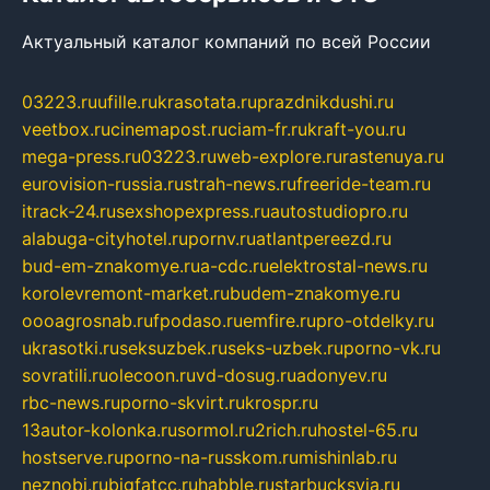
Актуальный каталог компаний по всей России
03223.ru
ufille.ru
krasotata.ru
prazdnikdushi.ru
veetbox.ru
cinemapost.ru
ciam-fr.ru
kraft-you.ru
mega-press.ru
03223.ru
web-explore.ru
rastenuya.ru
eurovision-russia.ru
strah-news.ru
freeride-team.ru
itrack-24.ru
sexshopexpress.ru
autostudiopro.ru
alabuga-cityhotel.ru
pornv.ru
atlantpereezd.ru
bud-em-znakomye.ru
a-cdc.ru
elektrostal-news.ru
korolevremont-market.ru
budem-znakomye.ru
oooagrosnab.ru
fpodaso.ru
emfire.ru
pro-otdelky.ru
ukrasotki.ru
seksuzbek.ru
seks-uzbek.ru
porno-vk.ru
sovratili.ru
olecoon.ru
vd-dosug.ru
adonyev.ru
rbc-news.ru
porno-skvirt.ru
krospr.ru
13autor-kolonka.ru
sormol.ru
2rich.ru
hostel-65.ru
hostserve.ru
porno-na-russkom.ru
mishinlab.ru
neznobi.ru
bigfatcc.ru
habble.ru
starbucksvia.ru