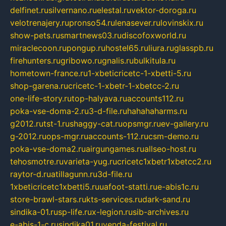
delfinet.ru
silvernano.ru
elestal.ru
vektor-doroga.ru
velotrenajery.ru
pronso54.ru
lenasever.ru
lovinskix.ru
show-pets.ru
smartnews03.ru
discofoxworld.ru
miraclecoon.ru
pongup.ru
hostel65.ru
liura.ru
glasspb.ru
firehunters.ru
gribowo.ru
gnalis.ru
bulkitula.ru
hometown-france.ru
1-xbeticricetc-1-xbetti-5.ru
shop-garena.ru
cricetc-1-xbetr-1-xbetcc-2.ru
one-life-story.ru
top-halyava.ru
accounts112.ru
poka-vse-doma-2.ru
3-d-file.ru
hahahaharms.ru
g2012.ru
tst-1.ru
shaggy-cat.ru
opsmgr.ru
ev-gallery.ru
g-2012.ru
ops-mgr.ru
accounts-112.ru
csm-demo.ru
poka-vse-doma2.ru
airgungames.ru
allseo-host.ru
tehosmotre.ru
varieta-yug.ru
cricetc1xbetr1xbetcc2.ru
raytor-d.ru
atillagunn.ru
3d-file.ru
1xbeticricetc1xbetti5.ru
uafoot-statti.ru
e-abis1c.ru
store-brawl-stars.ru
kts-services.ru
dark-sand.ru
sindika-01.ru
sp-life.ru
x-legion.ru
sib-archives.ru
e-abis-1-c.ru
sindika01.ru
venda-festival.ru