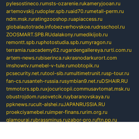
pylesostineco.ru
msts-ozarenie.ru
kameryjooan.ru
artemovskij.ru
dopler.spb.ru
aid70.ru
metall-perm.ru
ndm.msk.ru
ratingzooshop.ru
apiaccess.ru
globalautotrade.info
bezverhovskoe.ru
drsschool.ru
ZOOSMART.SPB.RU
dalakony.ru
medikijob.ru
remontt.spb.ru
photostudia.spb.ru
myragon.ru
terramia.ru
academy62.ru
gardengallereya.ru
rti.com.ru
artem-news.ru
biserinca.ru
krasnodarkurort.com
imshowtv.ru
mebel-v-tule.ru
mobtopik.ru
pcsecurity.net.ru
tool-sib.ru
multimetrunit.ru
sp-tour.ru
fan-cs.ru
santeh-russia.ru
symbian9.net.ru
DSHAIR.RU
tmmotors.spb.ru
xjocuricopii.com
musavtomat.msk.ru
obustrojdom.ru
sovetcik.ru
ybaranovskaya.ru
ppknews.ru
cult-alshei.ru
JAPANRUSSIA.RU
proekciyamebel.ru
imper-finans.ru
rim.org.ru
glamourai.ru
brassminus.ru
zabor-pro.ru
ftn.pp.ru
dorogoe58.ru
laimengpacker.ru
kuzova-zapchasti.ru
sageerp.ru
taxodrom.ru
dsrazvitie.ru
hardcity.net.ru