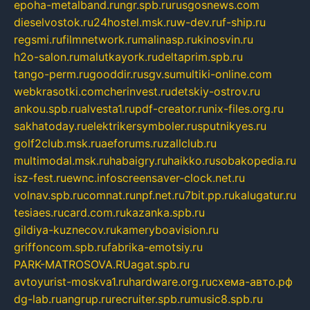
epoha-metalband.ru
ngr.spb.ru
rusgosnews.com
dieselvostok.ru
24hostel.msk.ru
w-dev.ru
f-ship.ru
regsmi.ru
filmnetwork.ru
malinasp.ru
kinosvin.ru
h2o-salon.ru
malutkayork.ru
deltaprim.spb.ru
tango-perm.ru
gooddir.ru
sgv.su
multiki-online.com
webkrasotki.com
cherinvest.ru
detskiy-ostrov.ru
ankou.spb.ru
alvesta1.ru
pdf-creator.ru
nix-files.org.ru
sakhatoday.ru
elektrikersymboler.ru
sputnikyes.ru
golf2club.msk.ru
aeforums.ru
zallclub.ru
multimodal.msk.ru
habaigry.ru
haikko.ru
sobakopedia.ru
isz-fest.ru
ewnc.info
screensaver-clock.net.ru
volnav.spb.ru
comnat.ru
npf.net.ru
7bit.pp.ru
kalugatur.ru
tesiaes.ru
card.com.ru
kazanka.spb.ru
gildiya-kuznecov.ru
kameryboavision.ru
griffoncom.spb.ru
fabrika-emotsiy.ru
PARK-MATROSOVA.RU
agat.spb.ru
avtoyurist-moskva1.ru
hardware.org.ru
схема-авто.рф
dg-lab.ru
angrup.ru
recruiter.spb.ru
music8.spb.ru