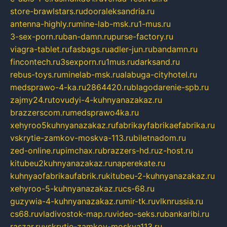
store-brawlstars.ru
dooraleksandria.ru
antenna-highly.ru
mine-lab-msk.ru
1-mus.ru
3-sex-porn.ru
ban-damn.ru
purse-factory.ru
viagra-tablet.ru
fasbags.ru
adler-jun.ru
bandamn.ru
fincontech.ru
3sexporn.ru
1mus.ru
darksand.ru
rebus-toys.ru
minelab-msk.ru
alabuga-cityhotel.ru
medsprawo-4-ka.ru
2864420.ru
blagodarenie-spb.ru
zajmy24.ru
tovudyi-4-kuhnyanazakaz.ru
brazzerscom.ru
medsprawo4ka.ru
xehyroo5kuhnyanazakaz.ru
fabrikayfabrikaefabrika.ru
vskrytie-zamkov-moskva-113.ru
biletnadom.ru
zed-online.ru
pimchax.ru
brazzers-hd.ru
z-host.ru
kitubeu2kuhnyanazakaz.ru
naperekate.ru
kuhnyaofabrikaufabrik.ru
kitubeu-2-kuhnyanazakaz.ru
xehyroo-5-kuhnyanazakaz.ru
cs-68.ru
guzywia-4-kuhnyanazakaz.ru
mir-tk.ru
vlknrussia.ru
cs68.ru
vladivostok-map.ru
video-seks.ru
bankaribi.ru
raszar.ru
vskrytie-zamkov-moskva113.ru