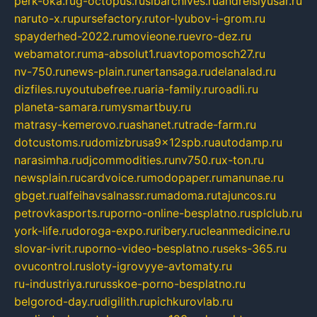
perk-oka.ru
g-octopus.ru
sibarchives.ru
andreislyusar.ru
naruto-x.ru
pursefactory.ru
tor-lyubov-i-grom.ru
spayderhed-2022.ru
movieone.ru
evro-dez.ru
webamator.ru
ma-absolut1.ru
avtopomosch27.ru
nv-750.ru
news-plain.ru
nertansaga.ru
delanalad.ru
dizfiles.ru
youtubefree.ru
aria-family.ru
roadli.ru
planeta-samara.ru
mysmartbuy.ru
matrasy-kemerovo.ru
ashanet.ru
trade-farm.ru
dotcustoms.ru
domizbrusa9x12spb.ru
autodamp.ru
narasimha.ru
djcommodities.ru
nv750.ru
x-ton.ru
newsplain.ru
cardvoice.ru
modopaper.ru
manunae.ru
gbget.ru
alfeihavsalnassr.ru
madoma.ru
tajuncos.ru
petrovkasports.ru
porno-online-besplatno.ru
splclub.ru
york-life.ru
doroga-expo.ru
ribery.ru
cleanmedicine.ru
slovar-ivrit.ru
porno-video-besplatno.ru
seks-365.ru
ovucontrol.ru
sloty-igrovyye-avtomaty.ru
ru-industriya.ru
russkoe-porno-besplatno.ru
belgorod-day.ru
digilith.ru
pichkurovlab.ru