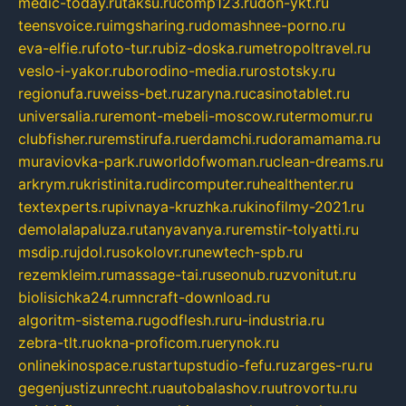
medic-today.ru
taksu.ru
comp123.ru
don-ykt.ru
teensvoice.ru
imgsharing.ru
domashnee-porno.ru
eva-elfie.ru
foto-tur.ru
biz-doska.ru
metropoltravel.ru
veslo-i-yakor.ru
borodino-media.ru
rostotsky.ru
regionufa.ru
weiss-bet.ru
zaryna.ru
casinotablet.ru
universalia.ru
remont-mebeli-moscow.ru
termomur.ru
clubfisher.ru
remstirufa.ru
erdamchi.ru
doramamama.ru
muraviovka-park.ru
worldofwoman.ru
clean-dreams.ru
arkrym.ru
kristinita.ru
dircomputer.ru
healthenter.ru
textexperts.ru
pivnaya-kruzhka.ru
kinofilmy-2021.ru
demolalapaluza.ru
tanyavanya.ru
remstir-tolyatti.ru
msdip.ru
jdol.ru
sokolovr.ru
newtech-spb.ru
rezemkleim.ru
massage-tai.ru
seonub.ru
zvonitut.ru
biolisichka24.ru
mncraft-download.ru
algoritm-sistema.ru
godflesh.ru
ru-industria.ru
zebra-tlt.ru
okna-proficom.ru
erynok.ru
onlinekinospace.ru
startupstudio-fefu.ru
zarges-ru.ru
gegenjustizunrecht.ru
autobalashov.ru
utrovortu.ru