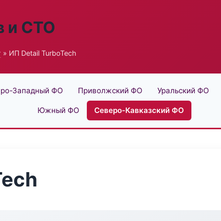
в и СТО
г
» ИП Detail TurboTech
ро-Западный ФО
Приволжский ФО
Уральский ФО
Южный ФО
Северо-Кавказский ФО
Tech