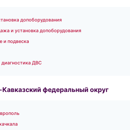
становка допоборудования
дажа и установка допоборудования
е и подвеска
и диагностика ДВС
о-Кавказский федеральный округ
аврополь
хачкала