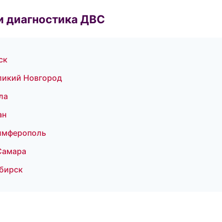
и диагностика ДВС
ск
еликий Новгород
ла
ан
имферополь
Самара
ибирск