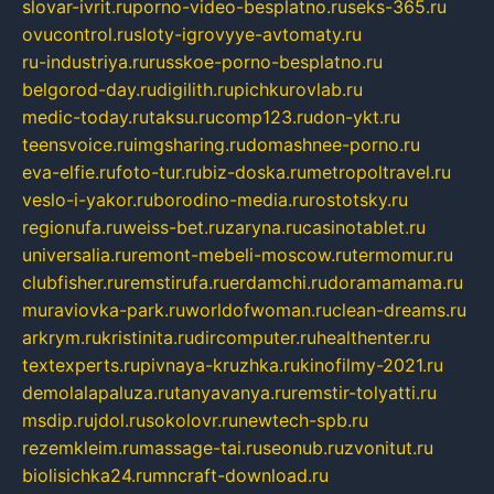
slovar-ivrit.ru
porno-video-besplatno.ru
seks-365.ru
ovucontrol.ru
sloty-igrovyye-avtomaty.ru
ru-industriya.ru
russkoe-porno-besplatno.ru
belgorod-day.ru
digilith.ru
pichkurovlab.ru
medic-today.ru
taksu.ru
comp123.ru
don-ykt.ru
teensvoice.ru
imgsharing.ru
domashnee-porno.ru
eva-elfie.ru
foto-tur.ru
biz-doska.ru
metropoltravel.ru
veslo-i-yakor.ru
borodino-media.ru
rostotsky.ru
regionufa.ru
weiss-bet.ru
zaryna.ru
casinotablet.ru
universalia.ru
remont-mebeli-moscow.ru
termomur.ru
clubfisher.ru
remstirufa.ru
erdamchi.ru
doramamama.ru
muraviovka-park.ru
worldofwoman.ru
clean-dreams.ru
arkrym.ru
kristinita.ru
dircomputer.ru
healthenter.ru
textexperts.ru
pivnaya-kruzhka.ru
kinofilmy-2021.ru
demolalapaluza.ru
tanyavanya.ru
remstir-tolyatti.ru
msdip.ru
jdol.ru
sokolovr.ru
newtech-spb.ru
rezemkleim.ru
massage-tai.ru
seonub.ru
zvonitut.ru
biolisichka24.ru
mncraft-download.ru