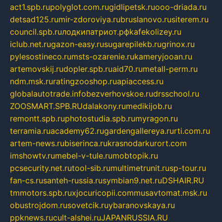
act1.spb.ru
polyglot.com.ru
gidlipetsk.ru
ooo-driada.ru
detsad125.ru
mir-zdoroviya.ru
bruslanovo.ru
siterem.ru
council.spb.ru
лодкипатриот.рф
kafekolizey.ru
iclub.net.ru
gazon-easy.ru
sugarepilekb.ru
grinox.ru
pylesostineco.ru
msts-ozarenie.ru
kameryjooan.ru
artemovskij.ru
dopler.spb.ru
aid70.ru
metall-perm.ru
ndm.msk.ru
ratingzooshop.ru
apiaccess.ru
globalautotrade.info
bezverhovskoe.ru
drsschool.ru
ZOOSMART.SPB.RU
dalakony.ru
medikijob.ru
remontt.spb.ru
photostudia.spb.ru
myragon.ru
terramia.ru
academy62.ru
gardengallereya.ru
rti.com.ru
artem-news.ru
biserinca.ru
krasnodarkurort.com
imshowtv.ru
mebel-v-tule.ru
mobtopik.ru
pcsecurity.net.ru
tool-sib.ru
multimetrunit.ru
sp-tour.ru
fan-cs.ru
santeh-russia.ru
symbian9.net.ru
DSHAIR.RU
tmmotors.spb.ru
xjocuricopii.com
musavtomat.msk.ru
obustrojdom.ru
sovetcik.ru
ybaranovskaya.ru
ppknews.ru
cult-alshei.ru
JAPANRUSSIA.RU