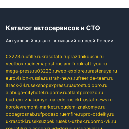
Каталог автосервисов и СТО
Актуальный каталог компаний по всей России
03223.ru
ufille.ru
krasotata.ru
prazdnikdushi.ru
veetbox.ru
cinemapost.ru
ciam-fr.ru
kraft-you.ru
mega-press.ru
03223.ru
web-explore.ru
rastenuya.ru
eurovision-russia.ru
strah-news.ru
freeride-team.ru
itrack-24.ru
sexshopexpress.ru
autostudiopro.ru
alabuga-cityhotel.ru
pornv.ru
atlantpereezd.ru
bud-em-znakomye.ru
a-cdc.ru
elektrostal-news.ru
korolevremont-market.ru
budem-znakomye.ru
oooagrosnab.ru
fpodaso.ru
emfire.ru
pro-otdelky.ru
ukrasotki.ru
seksuzbek.ru
seks-uzbek.ru
porno-vk.ru
sovratili.ru
olecoon.ru
vd-dosug.ru
adonyev.ru