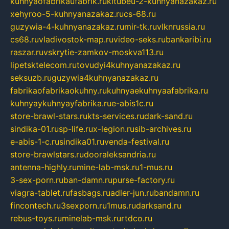
kuhnyaofabrikaufabrik.ru
kitubeu-2-kuhnyanazakaz.ru
xehyroo-5-kuhnyanazakaz.ru
cs-68.ru
guzywia-4-kuhnyanazakaz.ru
mir-tk.ru
vlknrussia.ru
cs68.ru
vladivostok-map.ru
video-seks.ru
bankaribi.ru
raszar.ru
vskrytie-zamkov-moskva113.ru
lipetsktelecom.ru
tovudyi4kuhnyanazakaz.ru
seksuzb.ru
guzywia4kuhnyanazakaz.ru
fabrikaofabrikaokuhny.ru
kuhnyaekuhnyaafabrika.ru
kuhnyaykuhnyayfabrika.ru
e-abis1c.ru
store-brawl-stars.ru
kts-services.ru
dark-sand.ru
sindika-01.ru
sp-life.ru
x-legion.ru
sib-archives.ru
e-abis-1-c.ru
sindika01.ru
venda-festival.ru
store-brawlstars.ru
dooraleksandria.ru
antenna-highly.ru
mine-lab-msk.ru
1-mus.ru
3-sex-porn.ru
ban-damn.ru
purse-factory.ru
viagra-tablet.ru
fasbags.ru
adler-jun.ru
bandamn.ru
fincontech.ru
3sexporn.ru
1mus.ru
darksand.ru
rebus-toys.ru
minelab-msk.ru
rtdco.ru