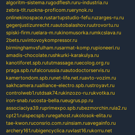
algoritm-sistema.ru
godflesh.ru
ru-industria.ru
zebra-tlt.ru
okna-proficom.ru
erynok.ru
onlinekinospace.ru
startupstudio-fefu.ru
zarges-ru.ru
gegenjustizunrecht.ru
autobalashov.ru
utrovortu.ru
spiski-firm.ru
elara-m.ru
kinomusorka.ru
mkcslava.ru
2bets.ru
vintovoykompressor.ru
birminghamvsfulham.ru
sarmat-komp.ru
pioneeri.ru
amadis-chocolate.ru
shkurki-karakulya.ru
kanotiforet.spb.ru
tutmassage.ru
ecolog.org.ru
praga.spb.ru
falcorussia.ru
autodoctorservis.ru
kamertondom.spb.ru
net-life.net.ru
avto-vozim.ru
sakhcamera.ru
alliance-electro.spb.ru
stroyavt.ru
controlweb1.ru
tdsak74.ru
kinzozo-ru.ru
kvotka.ru
iron-snab.ru
costa-bella.ru
eugrus.pp.ru
associaciya39.ru
primexpo.spb.ru
bezmorchin.ru
ia2.ru
cpt21.ru
ispecspb.ru
regahost.ru
kolosok-elita.ru
tae-kwon.ru
consrio.com.ru
insiam.ru
avegainfo.ru
archery161.ru
bigencyclica.ru
vlast16.ru
korru.net