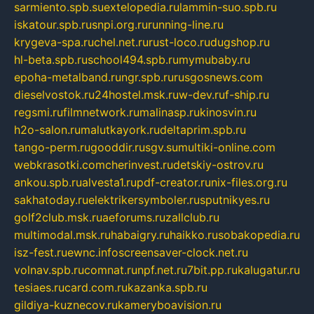
sarmiento.spb.su
extelopedia.ru
lammin-suo.spb.ru
iskatour.spb.ru
snpi.org.ru
running-line.ru
krygeva-spa.ru
chel.net.ru
rust-loco.ru
dugshop.ru
hl-beta.spb.ru
school494.spb.ru
mymubaby.ru
epoha-metalband.ru
ngr.spb.ru
rusgosnews.com
dieselvostok.ru
24hostel.msk.ru
w-dev.ru
f-ship.ru
regsmi.ru
filmnetwork.ru
malinasp.ru
kinosvin.ru
h2o-salon.ru
malutkayork.ru
deltaprim.spb.ru
tango-perm.ru
gooddir.ru
sgv.su
multiki-online.com
webkrasotki.com
cherinvest.ru
detskiy-ostrov.ru
ankou.spb.ru
alvesta1.ru
pdf-creator.ru
nix-files.org.ru
sakhatoday.ru
elektrikersymboler.ru
sputnikyes.ru
golf2club.msk.ru
aeforums.ru
zallclub.ru
multimodal.msk.ru
habaigry.ru
haikko.ru
sobakopedia.ru
isz-fest.ru
ewnc.info
screensaver-clock.net.ru
volnav.spb.ru
comnat.ru
npf.net.ru
7bit.pp.ru
kalugatur.ru
tesiaes.ru
card.com.ru
kazanka.spb.ru
gildiya-kuznecov.ru
kameryboavision.ru