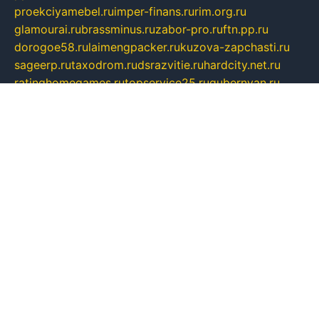
proekciyamebel.ru
imper-finans.ru
rim.org.ru
glamourai.ru
brassminus.ru
zabor-pro.ru
ftn.pp.ru
dorogoe58.ru
laimengpacker.ru
kuzova-zapchasti.ru
sageerp.ru
taxodrom.ru
dsrazvitie.ru
hardcity.net.ru
ratinghomegames.ru
topservice25.ru
gubernyan.ru
gtglasslined.ru
ii4.ru
tssport.spb.ru
andorra24.com
blackwallstreet.ru
oboimos.ru
optim-doors.com.ru
ikuch.ru
nycr.org.ru
npa21.ru
vremya-ch.spb.ru
desert000.ru
ivtorgi.ru
ifiori.ru
catalog-statei.ru
dcv.org.ru
spetsmaster174.ru
ipkameryhiseeu.ru
dum26.ru
ruspol.spb.ru
fr-opendp.ru
kam-solnyshko.ru
cheyenne-arapaho.ru
sevzapmetal.spb.ru
ted-lapidus.spb.ru
parasite-eliminator.ru
sigma-complete.ru
modernworld.ru
dama-moda.ru
eholot-group.ru
sk-nvkz.ru
DRONGOLD.RU
democratia2.ru
i-farmer.ru
mass-sport.org
jablonex.spb.ru
bookmess.ru
linkword.ru
refineua.com.ru
cs-spec.net.ru
altay-mebel.ru