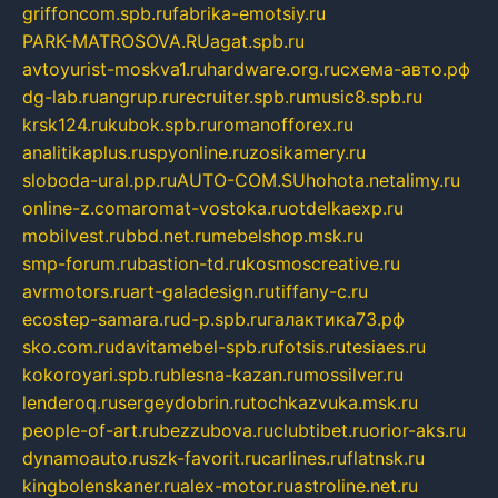
griffoncom.spb.ru
fabrika-emotsiy.ru
PARK-MATROSOVA.RU
agat.spb.ru
avtoyurist-moskva1.ru
hardware.org.ru
схема-авто.рф
dg-lab.ru
angrup.ru
recruiter.spb.ru
music8.spb.ru
krsk124.ru
kubok.spb.ru
romanofforex.ru
analitikaplus.ru
spyonline.ru
zosikamery.ru
sloboda-ural.pp.ru
AUTO-COM.SU
hohota.net
alimy.ru
online-z.com
aromat-vostoka.ru
otdelkaexp.ru
mobilvest.ru
bbd.net.ru
mebelshop.msk.ru
smp-forum.ru
bastion-td.ru
kosmoscreative.ru
avrmotors.ru
art-galadesign.ru
tiffany-c.ru
ecostep-samara.ru
d-p.spb.ru
галактика73.рф
sko.com.ru
davitamebel-spb.ru
fotsis.ru
tesiaes.ru
kokoroyari.spb.ru
blesna-kazan.ru
mossilver.ru
lenderoq.ru
sergeydobrin.ru
tochkazvuka.msk.ru
people-of-art.ru
bezzubova.ru
clubtibet.ru
orior-aks.ru
dynamoauto.ru
szk-favorit.ru
carlines.ru
flatnsk.ru
kingbolenskaner.ru
alex-motor.ru
astroline.net.ru