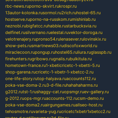
rbc-news.ru
porno-skvirt.ru
krospr.ru
13autor-kolonka.ru
sormol.ru
2rich.ru
hostel-65.ru
hostserve.ru
porno-na-russkom.ru
mishinlab.ru
neznobi.ru
bigfatcc.ru
habble.ru
starbucksvia.ru
delfinet.ru
silvernano.ru
elestal.ru
vektor-doroga.ru
velotrenajery.ru
pronso54.ru
lenasever.ru
lovinskix.ru
show-pets.ru
smartnews03.ru
discofoxworld.ru
miraclecoon.ru
pongup.ru
hostel65.ru
liura.ru
glasspb.ru
firehunters.ru
gribowo.ru
gnalis.ru
bulkitula.ru
hometown-france.ru
1-xbeticricetc-1-xbetti-5.ru
shop-garena.ru
cricetc-1-xbetr-1-xbetcc-2.ru
one-life-story.ru
top-halyava.ru
accounts112.ru
poka-vse-doma-2.ru
3-d-file.ru
hahahaharms.ru
g2012.ru
tst-1.ru
shaggy-cat.ru
opsmgr.ru
ev-gallery.ru
g-2012.ru
ops-mgr.ru
accounts-112.ru
csm-demo.ru
poka-vse-doma2.ru
airgungames.ru
allseo-host.ru
tehosmotre.ru
varieta-yug.ru
cricetc1xbetr1xbetcc2.ru