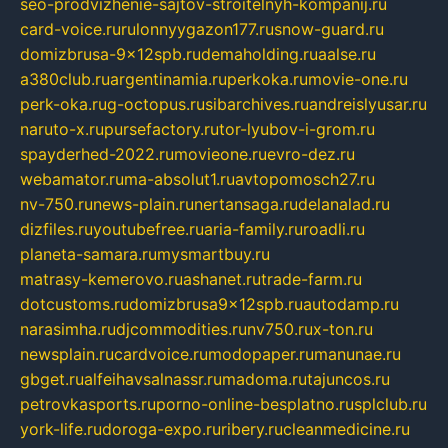
seo-prodvizhenie-sajtov-stroitelnyh-kompanij.ru
card-voice.ru
rulonnyygazon177.ru
snow-guard.ru
domizbrusa-9x12spb.ru
demaholding.ru
aalse.ru
a380club.ru
argentinamia.ru
perkoka.ru
movie-one.ru
perk-oka.ru
g-octopus.ru
sibarchives.ru
andreislyusar.ru
naruto-x.ru
pursefactory.ru
tor-lyubov-i-grom.ru
spayderhed-2022.ru
movieone.ru
evro-dez.ru
webamator.ru
ma-absolut1.ru
avtopomosch27.ru
nv-750.ru
news-plain.ru
nertansaga.ru
delanalad.ru
dizfiles.ru
youtubefree.ru
aria-family.ru
roadli.ru
planeta-samara.ru
mysmartbuy.ru
matrasy-kemerovo.ru
ashanet.ru
trade-farm.ru
dotcustoms.ru
domizbrusa9x12spb.ru
autodamp.ru
narasimha.ru
djcommodities.ru
nv750.ru
x-ton.ru
newsplain.ru
cardvoice.ru
modopaper.ru
manunae.ru
gbget.ru
alfeihavsalnassr.ru
madoma.ru
tajuncos.ru
petrovkasports.ru
porno-online-besplatno.ru
splclub.ru
york-life.ru
doroga-expo.ru
ribery.ru
cleanmedicine.ru