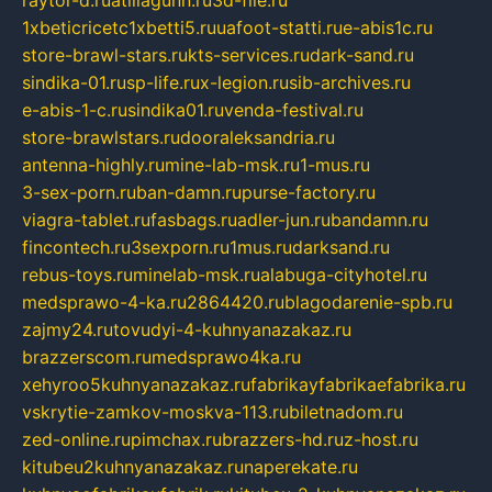
raytor-d.ru
atillagunn.ru
3d-file.ru
1xbeticricetc1xbetti5.ru
uafoot-statti.ru
e-abis1c.ru
store-brawl-stars.ru
kts-services.ru
dark-sand.ru
sindika-01.ru
sp-life.ru
x-legion.ru
sib-archives.ru
e-abis-1-c.ru
sindika01.ru
venda-festival.ru
store-brawlstars.ru
dooraleksandria.ru
antenna-highly.ru
mine-lab-msk.ru
1-mus.ru
3-sex-porn.ru
ban-damn.ru
purse-factory.ru
viagra-tablet.ru
fasbags.ru
adler-jun.ru
bandamn.ru
fincontech.ru
3sexporn.ru
1mus.ru
darksand.ru
rebus-toys.ru
minelab-msk.ru
alabuga-cityhotel.ru
medsprawo-4-ka.ru
2864420.ru
blagodarenie-spb.ru
zajmy24.ru
tovudyi-4-kuhnyanazakaz.ru
brazzerscom.ru
medsprawo4ka.ru
xehyroo5kuhnyanazakaz.ru
fabrikayfabrikaefabrika.ru
vskrytie-zamkov-moskva-113.ru
biletnadom.ru
zed-online.ru
pimchax.ru
brazzers-hd.ru
z-host.ru
kitubeu2kuhnyanazakaz.ru
naperekate.ru