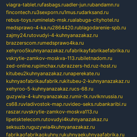
viagra-tablet.ru
fasbags.ru
adler-jun.ru
bandamn.ru
fincontech.ru
3sexporn.ru
1mus.ru
darksand.ru
rebus-toys.ru
minelab-msk.ru
alabuga-cityhotel.ru
medsprawo-4-ka.ru
2864420.ru
blagodarenie-spb.ru
zajmy24.ru
tovudyi-4-kuhnyanazakaz.ru
brazzerscom.ru
medsprawo4ka.ru
xehyroo5kuhnyanazakaz.ru
fabrikayfabrikaefabrika.ru
vskrytie-zamkov-moskva-113.ru
biletnadom.ru
zed-online.ru
pimchax.ru
brazzers-hd.ru
z-host.ru
kitubeu2kuhnyanazakaz.ru
naperekate.ru
kuhnyaofabrikaufabrik.ru
kitubeu-2-kuhnyanazakaz.ru
xehyroo-5-kuhnyanazakaz.ru
cs-68.ru
guzywia-4-kuhnyanazakaz.ru
mir-tk.ru
vlknrussia.ru
cs68.ru
vladivostok-map.ru
video-seks.ru
bankaribi.ru
raszar.ru
vskrytie-zamkov-moskva113.ru
lipetsktelecom.ru
tovudyi4kuhnyanazakaz.ru
seksuzb.ru
guzywia4kuhnyanazakaz.ru
fabrikaofabrikaokuhny.ru
kuhnyaekuhnyaafabrika.ru