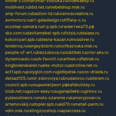
online-z.com
aromat-vostoka.ru
otdelkaexp.ru
mobilvest.ru
bbd.net.ru
mebelshop.msk.ru
smp-forum.ru
bastion-td.ru
kosmoscreative.ru
avrmotors.ru
art-galadesign.ru
tiffany-c.ru
ecostep-samara.ru
d-p.spb.ru
галактика73.рф
sko.com.ru
davitamebel-spb.ru
fotsis.ru
tesiaes.ru
kokoroyari.spb.ru
blesna-kazan.ru
mossilver.ru
lenderoq.ru
sergeydobrin.ru
tochkazvuka.msk.ru
people-of-art.ru
bezzubova.ru
clubtibet.ru
orior-aks.ru
dynamoauto.ru
szk-favorit.ru
carlines.ru
flatnsk.ru
kingbolenskaner.ru
alex-motor.ru
astroline.net.ru
act1.spb.ru
polyglot.com.ru
gidlipetsk.ru
ooo-driada.ru
detsad125.ru
mir-zdoroviya.ru
bruslanovo.ru
siterem.ru
council.spb.ru
лодкипатриот.рф
kafekolizey.ru
iclub.net.ru
gazon-easy.ru
sugarepilekb.ru
grinox.ru
pylesostineco.ru
msts-ozarenie.ru
kameryjooan.ru
artemovskij.ru
dopler.spb.ru
aid70.ru
metall-perm.ru
ndm.msk.ru
ratingzooshop.ru
apiaccess.ru