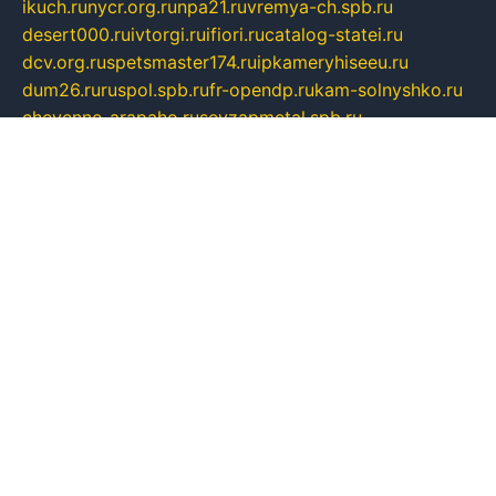
ikuch.ru
nycr.org.ru
npa21.ru
vremya-ch.spb.ru
desert000.ru
ivtorgi.ru
ifiori.ru
catalog-statei.ru
dcv.org.ru
spetsmaster174.ru
ipkameryhiseeu.ru
dum26.ru
ruspol.spb.ru
fr-opendp.ru
kam-solnyshko.ru
cheyenne-arapaho.ru
sevzapmetal.spb.ru
ted-lapidus.spb.ru
parasite-eliminator.ru
sigma-complete.ru
modernworld.ru
dama-moda.ru
eholot-group.ru
sk-nvkz.ru
DRONGOLD.RU
democratia2.ru
i-farmer.ru
mass-sport.org
jablonex.spb.ru
bookmess.ru
linkword.ru
refineua.com.ru
cs-spec.net.ru
altay-mebel.ru
DNK-THEATRE.RU
mechaniks.spb.ru
ipcamtechage.ru
skosta.ru
a-sun.ru
stroy-ldsp.ru
snowlands.org.ru
childrensshoes.ru
mrlizzy.ru
mebelsofiakrd.ru
bulizhenko.ru
rumantick.net.ru
mtszerno.ru
daily-fishing.ru
glushiteli-v-spb.ru
megasat.org.ru
localization.net.ru
flyingfish.pp.ru
ds5teremok.ru
aclib.spb.ru
komissionka30.ru
mag-profit.ru