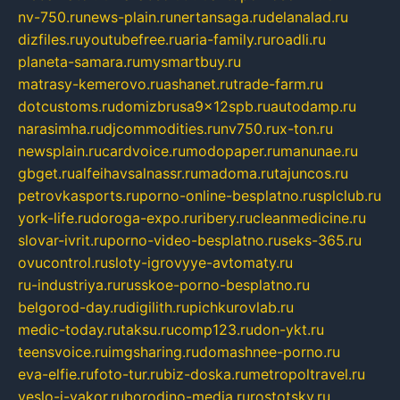
nv-750.ru
news-plain.ru
nertansaga.ru
delanalad.ru
dizfiles.ru
youtubefree.ru
aria-family.ru
roadli.ru
planeta-samara.ru
mysmartbuy.ru
matrasy-kemerovo.ru
ashanet.ru
trade-farm.ru
dotcustoms.ru
domizbrusa9x12spb.ru
autodamp.ru
narasimha.ru
djcommodities.ru
nv750.ru
x-ton.ru
newsplain.ru
cardvoice.ru
modopaper.ru
manunae.ru
gbget.ru
alfeihavsalnassr.ru
madoma.ru
tajuncos.ru
petrovkasports.ru
porno-online-besplatno.ru
splclub.ru
york-life.ru
doroga-expo.ru
ribery.ru
cleanmedicine.ru
slovar-ivrit.ru
porno-video-besplatno.ru
seks-365.ru
ovucontrol.ru
sloty-igrovyye-avtomaty.ru
ru-industriya.ru
russkoe-porno-besplatno.ru
belgorod-day.ru
digilith.ru
pichkurovlab.ru
medic-today.ru
taksu.ru
comp123.ru
don-ykt.ru
teensvoice.ru
imgsharing.ru
domashnee-porno.ru
eva-elfie.ru
foto-tur.ru
biz-doska.ru
metropoltravel.ru
veslo-i-yakor.ru
borodino-media.ru
rostotsky.ru