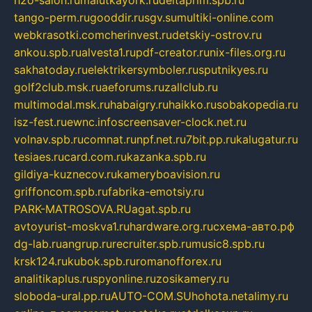
tango-perm.ru
gooddir.ru
sgv.su
multiki-online.com
webkrasotki.com
cherinvest.ru
detskiy-ostrov.ru
ankou.spb.ru
alvesta1.ru
pdf-creator.ru
nix-files.org.ru
sakhatoday.ru
elektrikersymboler.ru
sputnikyes.ru
golf2club.msk.ru
aeforums.ru
zallclub.ru
multimodal.msk.ru
habaigry.ru
haikko.ru
sobakopedia.ru
isz-fest.ru
ewnc.info
screensaver-clock.net.ru
volnav.spb.ru
comnat.ru
npf.net.ru
7bit.pp.ru
kalugatur.ru
tesiaes.ru
card.com.ru
kazanka.spb.ru
gildiya-kuznecov.ru
kameryboavision.ru
griffoncom.spb.ru
fabrika-emotsiy.ru
PARK-MATROSOVA.RU
agat.spb.ru
avtoyurist-moskva1.ru
hardware.org.ru
схема-авто.рф
dg-lab.ru
angrup.ru
recruiter.spb.ru
music8.spb.ru
krsk124.ru
kubok.spb.ru
romanofforex.ru
analitikaplus.ru
spyonline.ru
zosikamery.ru
sloboda-ural.pp.ru
AUTO-COM.SU
hohota.net
alimy.ru