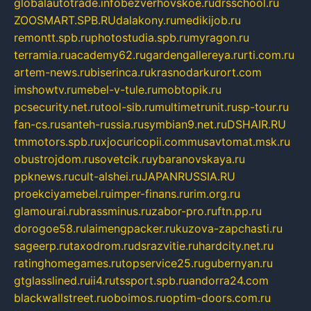
globalautotrade.info
bezverhovskoe.ru
drsschool.ru
ZOOSMART.SPB.RU
dalakony.ru
medikijob.ru
remontt.spb.ru
photostudia.spb.ru
myragon.ru
terramia.ru
academy62.ru
gardengallereya.ru
rti.com.ru
artem-news.ru
biserinca.ru
krasnodarkurort.com
imshowtv.ru
mebel-v-tule.ru
mobtopik.ru
pcsecurity.net.ru
tool-sib.ru
multimetrunit.ru
sp-tour.ru
fan-cs.ru
santeh-russia.ru
symbian9.net.ru
DSHAIR.RU
tmmotors.spb.ru
xjocuricopii.com
musavtomat.msk.ru
obustrojdom.ru
sovetcik.ru
ybaranovskaya.ru
ppknews.ru
cult-alshei.ru
JAPANRUSSIA.RU
proekciyamebel.ru
imper-finans.ru
rim.org.ru
glamourai.ru
brassminus.ru
zabor-pro.ru
ftn.pp.ru
dorogoe58.ru
laimengpacker.ru
kuzova-zapchasti.ru
sageerp.ru
taxodrom.ru
dsrazvitie.ru
hardcity.net.ru
ratinghomegames.ru
topservice25.ru
gubernyan.ru
gtglasslined.ru
ii4.ru
tssport.spb.ru
andorra24.com
blackwallstreet.ru
oboimos.ru
optim-doors.com.ru