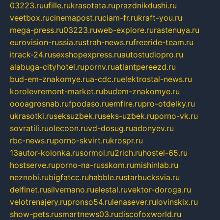
03223.ru
ufille.ru
krasotata.ru
prazdnikdushi.ru
veetbox.ru
cinemapost.ru
ciam-fr.ru
kraft-you.ru
mega-press.ru
03223.ru
web-explore.ru
rastenuya.ru
eurovision-russia.ru
strah-news.ru
freeride-team.ru
itrack-24.ru
sexshopexpress.ru
autostudiopro.ru
alabuga-cityhotel.ru
pornv.ru
atlantpereezd.ru
bud-em-znakomye.ru
a-cdc.ru
elektrostal-news.ru
korolevremont-market.ru
budem-znakomye.ru
oooagrosnab.ru
fpodaso.ru
emfire.ru
pro-otdelky.ru
ukrasotki.ru
seksuzbek.ru
seks-uzbek.ru
porno-vk.ru
sovratili.ru
olecoon.ru
vd-dosug.ru
adonyev.ru
rbc-news.ru
porno-skvirt.ru
krospr.ru
13autor-kolonka.ru
sormol.ru
2rich.ru
hostel-65.ru
hostserve.ru
porno-na-russkom.ru
mishinlab.ru
neznobi.ru
bigfatcc.ru
habble.ru
starbucksvia.ru
delfinet.ru
silvernano.ru
elestal.ru
vektor-doroga.ru
velotrenajery.ru
pronso54.ru
lenasever.ru
lovinskix.ru
show-pets.ru
smartnews03.ru
discofoxworld.ru