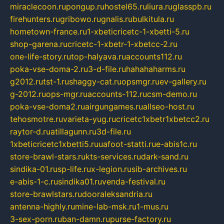
miraclecoon.ru
pongup.ru
hostel65.ru
liura.ru
glasspb.ru
firehunters.ru
gribowo.ru
gnalis.ru
bulkitula.ru
hometown-france.ru
1-xbeticricetc-1-xbetti-5.ru
shop-garena.ru
cricetc-1-xbetr-1-xbetcc-2.ru
one-life-story.ru
top-halyava.ru
accounts112.ru
poka-vse-doma-2.ru
3-d-file.ru
hahahaharms.ru
g2012.ru
tst-1.ru
shaggy-cat.ru
opsmgr.ru
ev-gallery.ru
g-2012.ru
ops-mgr.ru
accounts-112.ru
csm-demo.ru
poka-vse-doma2.ru
airgungames.ru
allseo-host.ru
tehosmotre.ru
varieta-yug.ru
cricetc1xbetr1xbetcc2.ru
raytor-d.ru
atillagunn.ru
3d-file.ru
1xbeticricetc1xbetti5.ru
uafoot-statti.ru
e-abis1c.ru
store-brawl-stars.ru
kts-services.ru
dark-sand.ru
sindika-01.ru
sp-life.ru
x-legion.ru
sib-archives.ru
e-abis-1-c.ru
sindika01.ru
venda-festival.ru
store-brawlstars.ru
dooraleksandria.ru
antenna-highly.ru
mine-lab-msk.ru
1-mus.ru
3-sex-porn.ru
ban-damn.ru
purse-factory.ru