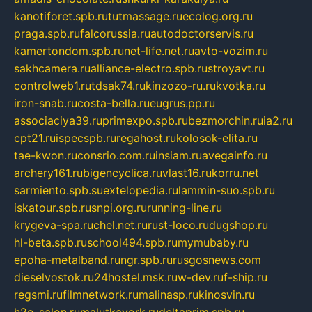
kanotiforet.spb.ru
tutmassage.ru
ecolog.org.ru
praga.spb.ru
falcorussia.ru
autodoctorservis.ru
kamertondom.spb.ru
net-life.net.ru
avto-vozim.ru
sakhcamera.ru
alliance-electro.spb.ru
stroyavt.ru
controlweb1.ru
tdsak74.ru
kinzozo-ru.ru
kvotka.ru
iron-snab.ru
costa-bella.ru
eugrus.pp.ru
associaciya39.ru
primexpo.spb.ru
bezmorchin.ru
ia2.ru
cpt21.ru
ispecspb.ru
regahost.ru
kolosok-elita.ru
tae-kwon.ru
consrio.com.ru
insiam.ru
avegainfo.ru
archery161.ru
bigencyclica.ru
vlast16.ru
korru.net
sarmiento.spb.su
extelopedia.ru
lammin-suo.spb.ru
iskatour.spb.ru
snpi.org.ru
running-line.ru
krygeva-spa.ru
chel.net.ru
rust-loco.ru
dugshop.ru
hl-beta.spb.ru
school494.spb.ru
mymubaby.ru
epoha-metalband.ru
ngr.spb.ru
rusgosnews.com
dieselvostok.ru
24hostel.msk.ru
w-dev.ru
f-ship.ru
regsmi.ru
filmnetwork.ru
malinasp.ru
kinosvin.ru
h2o-salon.ru
malutkayork.ru
deltaprim.spb.ru