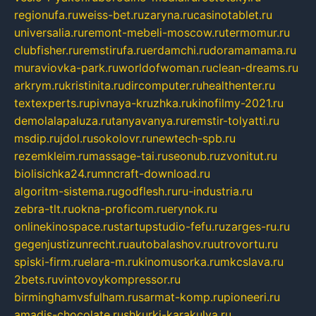
regionufa.ru
weiss-bet.ru
zaryna.ru
casinotablet.ru
universalia.ru
remont-mebeli-moscow.ru
termomur.ru
clubfisher.ru
remstirufa.ru
erdamchi.ru
doramamama.ru
muraviovka-park.ru
worldofwoman.ru
clean-dreams.ru
arkrym.ru
kristinita.ru
dircomputer.ru
healthenter.ru
textexperts.ru
pivnaya-kruzhka.ru
kinofilmy-2021.ru
demolalapaluza.ru
tanyavanya.ru
remstir-tolyatti.ru
msdip.ru
jdol.ru
sokolovr.ru
newtech-spb.ru
rezemkleim.ru
massage-tai.ru
seonub.ru
zvonitut.ru
biolisichka24.ru
mncraft-download.ru
algoritm-sistema.ru
godflesh.ru
ru-industria.ru
zebra-tlt.ru
okna-proficom.ru
erynok.ru
onlinekinospace.ru
startupstudio-fefu.ru
zarges-ru.ru
gegenjustizunrecht.ru
autobalashov.ru
utrovortu.ru
spiski-firm.ru
elara-m.ru
kinomusorka.ru
mkcslava.ru
2bets.ru
vintovoykompressor.ru
birminghamvsfulham.ru
sarmat-komp.ru
pioneeri.ru
amadis-chocolate.ru
shkurki-karakulya.ru