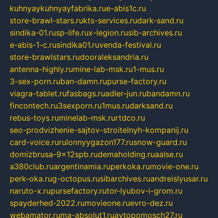
kuhnyaykuhnyayfabrika.ru
e-abis1c.ru
store-brawl-stars.ru
kts-services.ru
dark-sand.ru
sindika-01.ru
sp-life.ru
x-legion.ru
sib-archives.ru
e-abis-1-c.ru
sindika01.ru
venda-festival.ru
store-brawlstars.ru
dooraleksandria.ru
antenna-highly.ru
mine-lab-msk.ru
1-mus.ru
3-sex-porn.ru
ban-damn.ru
purse-factory.ru
viagra-tablet.ru
fasbags.ru
adler-jun.ru
bandamn.ru
fincontech.ru
3sexporn.ru
1mus.ru
darksand.ru
rebus-toys.ru
minelab-msk.ru
rtdco.ru
seo-prodvizhenie-sajtov-stroitelnyh-kompanij.ru
card-voice.ru
rulonnyygazon177.ru
snow-guard.ru
domizbrusa-9x12spb.ru
demaholding.ru
aalse.ru
a380club.ru
argentinamia.ru
perkoka.ru
movie-one.ru
perk-oka.ru
g-octopus.ru
sibarchives.ru
andreislyusar.ru
naruto-x.ru
pursefactory.ru
tor-lyubov-i-grom.ru
spayderhed-2022.ru
movieone.ru
evro-dez.ru
webamator.ru
ma-absolut1.ru
avtopomosch27.ru