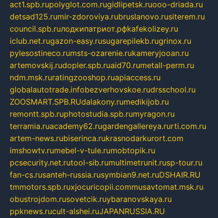
act1.spb.ru
polyglot.com.ru
gidlipetsk.ru
ooo-driada.ru
detsad125.ru
mir-zdoroviya.ru
bruslanovo.ru
siterem.ru
council.spb.ru
лодкипатриот.рф
kafekolizey.ru
iclub.net.ru
gazon-easy.ru
sugarepilekb.ru
grinox.ru
pylesostineco.ru
msts-ozarenie.ru
kameryjooan.ru
artemovskij.ru
dopler.spb.ru
aid70.ru
metall-perm.ru
ndm.msk.ru
ratingzooshop.ru
apiaccess.ru
globalautotrade.info
bezverhovskoe.ru
drsschool.ru
ZOOSMART.SPB.RU
dalakony.ru
medikijob.ru
remontt.spb.ru
photostudia.spb.ru
myragon.ru
terramia.ru
academy62.ru
gardengallereya.ru
rti.com.ru
artem-news.ru
biserinca.ru
krasnodarkurort.com
imshowtv.ru
mebel-v-tule.ru
mobtopik.ru
pcsecurity.net.ru
tool-sib.ru
multimetrunit.ru
sp-tour.ru
fan-cs.ru
santeh-russia.ru
symbian9.net.ru
DSHAIR.RU
tmmotors.spb.ru
xjocuricopii.com
musavtomat.msk.ru
obustrojdom.ru
sovetcik.ru
ybaranovskaya.ru
ppknews.ru
cult-alshei.ru
JAPANRUSSIA.RU