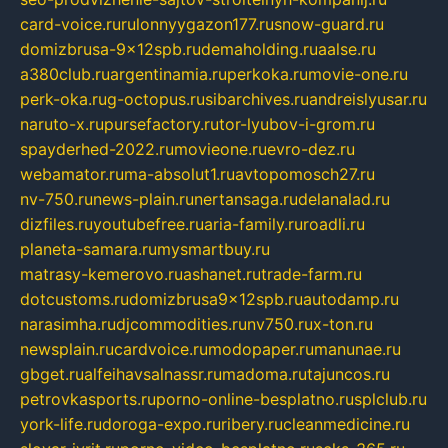
card-voice.ru
rulonnyygazon177.ru
snow-guard.ru
domizbrusa-9x12spb.ru
demaholding.ru
aalse.ru
a380club.ru
argentinamia.ru
perkoka.ru
movie-one.ru
perk-oka.ru
g-octopus.ru
sibarchives.ru
andreislyusar.ru
naruto-x.ru
pursefactory.ru
tor-lyubov-i-grom.ru
spayderhed-2022.ru
movieone.ru
evro-dez.ru
webamator.ru
ma-absolut1.ru
avtopomosch27.ru
nv-750.ru
news-plain.ru
nertansaga.ru
delanalad.ru
dizfiles.ru
youtubefree.ru
aria-family.ru
roadli.ru
planeta-samara.ru
mysmartbuy.ru
matrasy-kemerovo.ru
ashanet.ru
trade-farm.ru
dotcustoms.ru
domizbrusa9x12spb.ru
autodamp.ru
narasimha.ru
djcommodities.ru
nv750.ru
x-ton.ru
newsplain.ru
cardvoice.ru
modopaper.ru
manunae.ru
gbget.ru
alfeihavsalnassr.ru
madoma.ru
tajuncos.ru
petrovkasports.ru
porno-online-besplatno.ru
splclub.ru
york-life.ru
doroga-expo.ru
ribery.ru
cleanmedicine.ru