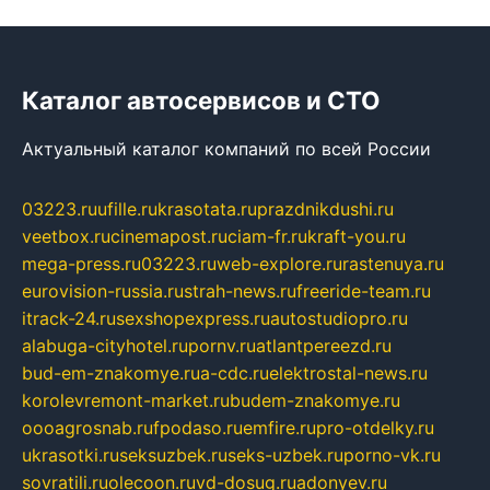
Каталог автосервисов и СТО
Актуальный каталог компаний по всей России
03223.ru
ufille.ru
krasotata.ru
prazdnikdushi.ru
veetbox.ru
cinemapost.ru
ciam-fr.ru
kraft-you.ru
mega-press.ru
03223.ru
web-explore.ru
rastenuya.ru
eurovision-russia.ru
strah-news.ru
freeride-team.ru
itrack-24.ru
sexshopexpress.ru
autostudiopro.ru
alabuga-cityhotel.ru
pornv.ru
atlantpereezd.ru
bud-em-znakomye.ru
a-cdc.ru
elektrostal-news.ru
korolevremont-market.ru
budem-znakomye.ru
oooagrosnab.ru
fpodaso.ru
emfire.ru
pro-otdelky.ru
ukrasotki.ru
seksuzbek.ru
seks-uzbek.ru
porno-vk.ru
sovratili.ru
olecoon.ru
vd-dosug.ru
adonyev.ru