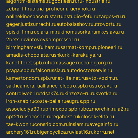
algoritm-sistema.ru
godflesh.ru
ru-industria.ru
zebra-tlt.ru
okna-proficom.ru
erynok.ru
onlinekinospace.ru
startupstudio-fefu.ru
zarges-ru.ru
gegenjustizunrecht.ru
autobalashov.ru
utrovortu.ru
spiski-firm.ru
elara-m.ru
kinomusorka.ru
mkcslava.ru
2bets.ru
vintovoykompressor.ru
birminghamvsfulham.ru
sarmat-komp.ru
pioneeri.ru
amadis-chocolate.ru
shkurki-karakulya.ru
kanotiforet.spb.ru
tutmassage.ru
ecolog.org.ru
praga.spb.ru
falcorussia.ru
autodoctorservis.ru
kamertondom.spb.ru
net-life.net.ru
avto-vozim.ru
sakhcamera.ru
alliance-electro.spb.ru
stroyavt.ru
controlweb1.ru
tdsak74.ru
kinzozo-ru.ru
kvotka.ru
iron-snab.ru
costa-bella.ru
eugrus.pp.ru
associaciya39.ru
primexpo.spb.ru
bezmorchin.ru
ia2.ru
cpt21.ru
ispecspb.ru
regahost.ru
kolosok-elita.ru
tae-kwon.ru
consrio.com.ru
insiam.ru
avegainfo.ru
archery161.ru
bigencyclica.ru
vlast16.ru
korru.net