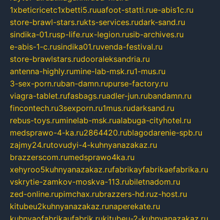
1xbeticricetc1xbetti5.ru
uafoot-statti.ru
e-abis1c.ru
store-brawl-stars.ru
kts-services.ru
dark-sand.ru
sindika-01.ru
sp-life.ru
x-legion.ru
sib-archives.ru
e-abis-1-c.ru
sindika01.ru
venda-festival.ru
store-brawlstars.ru
dooraleksandria.ru
antenna-highly.ru
mine-lab-msk.ru
1-mus.ru
3-sex-porn.ru
ban-damn.ru
purse-factory.ru
viagra-tablet.ru
fasbags.ru
adler-jun.ru
bandamn.ru
fincontech.ru
3sexporn.ru
1mus.ru
darksand.ru
rebus-toys.ru
minelab-msk.ru
alabuga-cityhotel.ru
medsprawo-4-ka.ru
2864420.ru
blagodarenie-spb.ru
zajmy24.ru
tovudyi-4-kuhnyanazakaz.ru
brazzerscom.ru
medsprawo4ka.ru
xehyroo5kuhnyanazakaz.ru
fabrikayfabrikaefabrika.ru
vskrytie-zamkov-moskva-113.ru
biletnadom.ru
zed-online.ru
pimchax.ru
brazzers-hd.ru
z-host.ru
kitubeu2kuhnyanazakaz.ru
naperekate.ru
kuhnyaofabrikaufabrik.ru
kitubeu-2-kuhnyanazakaz.ru