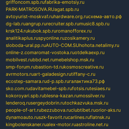
griffoncom.spb.ru
fabrika-emotsiy.ru
PARK-MATROSOVA.RU
agat.spb.ru
avtoyurist-moskva1.ru
hardware.org.ru
схема-авто.рф
dg-lab.ru
angrup.ru
recruiter.spb.ru
music8.spb.ru
krsk124.ru
kubok.spb.ru
romanofforex.ru
analitikaplus.ru
spyonline.ru
zosikamery.ru
sloboda-ural.pp.ru
AUTO-COM.SU
hohota.net
alimy.ru
online-z.com
aromat-vostoka.ru
otdelkaexp.ru
mobilvest.ru
bbd.net.ru
mebelshop.msk.ru
smp-forum.ru
bastion-td.ru
kosmoscreative.ru
avrmotors.ru
art-galadesign.ru
tiffany-c.ru
ecostep-samara.ru
d-p.spb.ru
галактика73.рф
sko.com.ru
davitamebel-spb.ru
fotsis.ru
tesiaes.ru
kokoroyari.spb.ru
blesna-kazan.ru
mossilver.ru
lenderoq.ru
sergeydobrin.ru
tochkazvuka.msk.ru
people-of-art.ru
bezzubova.ru
clubtibet.ru
orior-aks.ru
dynamoauto.ru
szk-favorit.ru
carlines.ru
flatnsk.ru
kingbolenskaner.ru
alex-motor.ru
astroline.net.ru