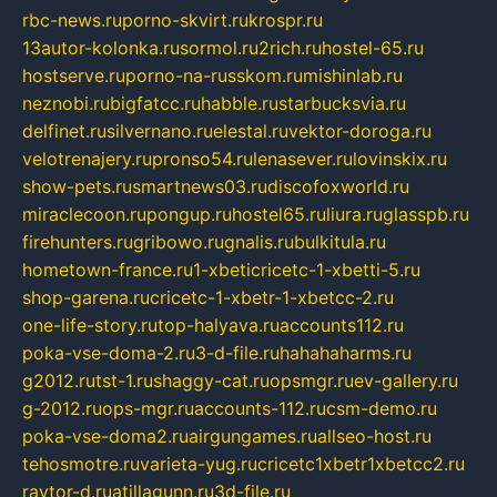
rbc-news.ru
porno-skvirt.ru
krospr.ru
13autor-kolonka.ru
sormol.ru
2rich.ru
hostel-65.ru
hostserve.ru
porno-na-russkom.ru
mishinlab.ru
neznobi.ru
bigfatcc.ru
habble.ru
starbucksvia.ru
delfinet.ru
silvernano.ru
elestal.ru
vektor-doroga.ru
velotrenajery.ru
pronso54.ru
lenasever.ru
lovinskix.ru
show-pets.ru
smartnews03.ru
discofoxworld.ru
miraclecoon.ru
pongup.ru
hostel65.ru
liura.ru
glasspb.ru
firehunters.ru
gribowo.ru
gnalis.ru
bulkitula.ru
hometown-france.ru
1-xbeticricetc-1-xbetti-5.ru
shop-garena.ru
cricetc-1-xbetr-1-xbetcc-2.ru
one-life-story.ru
top-halyava.ru
accounts112.ru
poka-vse-doma-2.ru
3-d-file.ru
hahahaharms.ru
g2012.ru
tst-1.ru
shaggy-cat.ru
opsmgr.ru
ev-gallery.ru
g-2012.ru
ops-mgr.ru
accounts-112.ru
csm-demo.ru
poka-vse-doma2.ru
airgungames.ru
allseo-host.ru
tehosmotre.ru
varieta-yug.ru
cricetc1xbetr1xbetcc2.ru
raytor-d.ru
atillagunn.ru
3d-file.ru