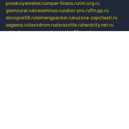
proekciyamebel.ru
imper-finans.ru
rim.org.ru
glamourai.ru
brassminus.ru
zabor-pro.ru
ftn.pp.ru
dorogoe58.ru
laimengpacker.ru
kuzova-zapchasti.ru
sageerp.ru
taxodrom.ru
dsrazvitie.ru
hardcity.net.ru
ratinghomegames.ru
topservice25.ru
gubernyan.ru
gtglasslined.ru
ii4.ru
tssport.spb.ru
andorra24.com
blackwallstreet.ru
oboimos.ru
optim-doors.com.ru
ikuch.ru
nycr.org.ru
npa21.ru
vremya-ch.spb.ru
desert000.ru
ivtorgi.ru
ifiori.ru
catalog-statei.ru
dcv.org.ru
spetsmaster174.ru
ipkameryhiseeu.ru
dum26.ru
ruspol.spb.ru
fr-opendp.ru
kam-solnyshko.ru
cheyenne-arapaho.ru
sevzapmetal.spb.ru
ted-lapidus.spb.ru
parasite-eliminator.ru
sigma-complete.ru
modernworld.ru
dama-moda.ru
eholot-group.ru
sk-nvkz.ru
DRONGOLD.RU
democratia2.ru
i-farmer.ru
mass-sport.org
jablonex.spb.ru
bookmess.ru
linkword.ru
refineua.com.ru
cs-spec.net.ru
altay-mebel.ru