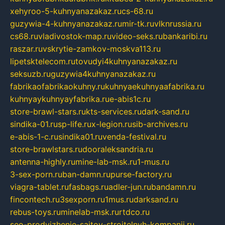
xehyroo-5-kuhnyanazakaz.ru
cs-68.ru
guzywia-4-kuhnyanazakaz.ru
mir-tk.ru
vlknrussia.ru
cs68.ru
vladivostok-map.ru
video-seks.ru
bankaribi.ru
raszar.ru
vskrytie-zamkov-moskva113.ru
lipetsktelecom.ru
tovudyi4kuhnyanazakaz.ru
seksuzb.ru
guzywia4kuhnyanazakaz.ru
fabrikaofabrikaokuhny.ru
kuhnyaekuhnyaafabrika.ru
kuhnyaykuhnyayfabrika.ru
e-abis1c.ru
store-brawl-stars.ru
kts-services.ru
dark-sand.ru
sindika-01.ru
sp-life.ru
x-legion.ru
sib-archives.ru
e-abis-1-c.ru
sindika01.ru
venda-festival.ru
store-brawlstars.ru
dooraleksandria.ru
antenna-highly.ru
mine-lab-msk.ru
1-mus.ru
3-sex-porn.ru
ban-damn.ru
purse-factory.ru
viagra-tablet.ru
fasbags.ru
adler-jun.ru
bandamn.ru
fincontech.ru
3sexporn.ru
1mus.ru
darksand.ru
rebus-toys.ru
minelab-msk.ru
rtdco.ru
seo-prodvizhenie-sajtov-stroitelnyh-kompanij.ru