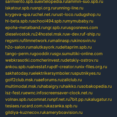
sarmiento.spb.su
extelopedia.ru
lammin-suo.spb.ru
iskatour.spb.ru
snpi.org.ru
running-line.ru
krygeva-spa.ru
chel.net.ru
rust-loco.ru
dugshop.ru
hl-beta.spb.ru
school494.spb.ru
mymubaby.ru
epoha-metalband.ru
ngr.spb.ru
rusgosnews.com
dieselvostok.ru
24hostel.msk.ru
w-dev.ru
f-ship.ru
regsmi.ru
filmnetwork.ru
malinasp.ru
kinosvin.ru
h2o-salon.ru
malutkayork.ru
deltaprim.spb.ru
tango-perm.ru
gooddir.ru
sgv.su
multiki-online.com
webkrasotki.com
cherinvest.ru
detskiy-ostrov.ru
ankou.spb.ru
alvesta1.ru
pdf-creator.ru
nix-files.org.ru
sakhatoday.ru
elektrikersymboler.ru
sputnikyes.ru
golf2club.msk.ru
aeforums.ru
zallclub.ru
multimodal.msk.ru
habaigry.ru
haikko.ru
sobakopedia.ru
isz-fest.ru
ewnc.info
screensaver-clock.net.ru
volnav.spb.ru
comnat.ru
npf.net.ru
7bit.pp.ru
kalugatur.ru
tesiaes.ru
card.com.ru
kazanka.spb.ru
gildiya-kuznecov.ru
kameryboavision.ru