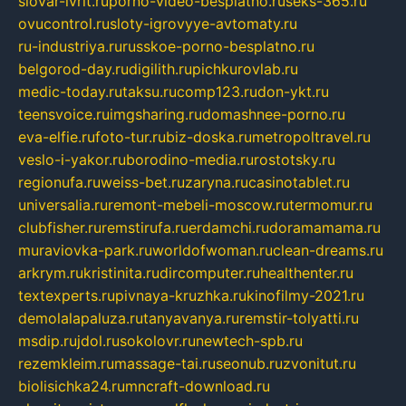
slovar-ivrit.ru
porno-video-besplatno.ru
seks-365.ru
ovucontrol.ru
sloty-igrovyye-avtomaty.ru
ru-industriya.ru
russkoe-porno-besplatno.ru
belgorod-day.ru
digilith.ru
pichkurovlab.ru
medic-today.ru
taksu.ru
comp123.ru
don-ykt.ru
teensvoice.ru
imgsharing.ru
domashnee-porno.ru
eva-elfie.ru
foto-tur.ru
biz-doska.ru
metropoltravel.ru
veslo-i-yakor.ru
borodino-media.ru
rostotsky.ru
regionufa.ru
weiss-bet.ru
zaryna.ru
casinotablet.ru
universalia.ru
remont-mebeli-moscow.ru
termomur.ru
clubfisher.ru
remstirufa.ru
erdamchi.ru
doramamama.ru
muraviovka-park.ru
worldofwoman.ru
clean-dreams.ru
arkrym.ru
kristinita.ru
dircomputer.ru
healthenter.ru
textexperts.ru
pivnaya-kruzhka.ru
kinofilmy-2021.ru
demolalapaluza.ru
tanyavanya.ru
remstir-tolyatti.ru
msdip.ru
jdol.ru
sokolovr.ru
newtech-spb.ru
rezemkleim.ru
massage-tai.ru
seonub.ru
zvonitut.ru
biolisichka24.ru
mncraft-download.ru