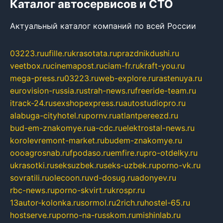
Каталог автосервисов и СТО
Актуальный каталог компаний по всей России
03223.ru
ufille.ru
krasotata.ru
prazdnikdushi.ru
veetbox.ru
cinemapost.ru
ciam-fr.ru
kraft-you.ru
mega-press.ru
03223.ru
web-explore.ru
rastenuya.ru
eurovision-russia.ru
strah-news.ru
freeride-team.ru
itrack-24.ru
sexshopexpress.ru
autostudiopro.ru
alabuga-cityhotel.ru
pornv.ru
atlantpereezd.ru
bud-em-znakomye.ru
a-cdc.ru
elektrostal-news.ru
korolevremont-market.ru
budem-znakomye.ru
oooagrosnab.ru
fpodaso.ru
emfire.ru
pro-otdelky.ru
ukrasotki.ru
seksuzbek.ru
seks-uzbek.ru
porno-vk.ru
sovratili.ru
olecoon.ru
vd-dosug.ru
adonyev.ru
rbc-news.ru
porno-skvirt.ru
krospr.ru
13autor-kolonka.ru
sormol.ru
2rich.ru
hostel-65.ru
hostserve.ru
porno-na-russkom.ru
mishinlab.ru