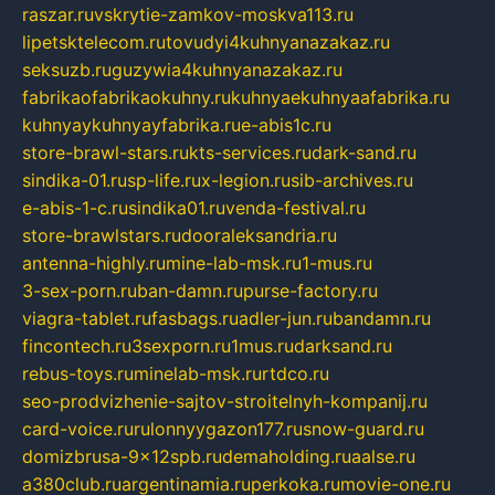
raszar.ru
vskrytie-zamkov-moskva113.ru
lipetsktelecom.ru
tovudyi4kuhnyanazakaz.ru
seksuzb.ru
guzywia4kuhnyanazakaz.ru
fabrikaofabrikaokuhny.ru
kuhnyaekuhnyaafabrika.ru
kuhnyaykuhnyayfabrika.ru
e-abis1c.ru
store-brawl-stars.ru
kts-services.ru
dark-sand.ru
sindika-01.ru
sp-life.ru
x-legion.ru
sib-archives.ru
e-abis-1-c.ru
sindika01.ru
venda-festival.ru
store-brawlstars.ru
dooraleksandria.ru
antenna-highly.ru
mine-lab-msk.ru
1-mus.ru
3-sex-porn.ru
ban-damn.ru
purse-factory.ru
viagra-tablet.ru
fasbags.ru
adler-jun.ru
bandamn.ru
fincontech.ru
3sexporn.ru
1mus.ru
darksand.ru
rebus-toys.ru
minelab-msk.ru
rtdco.ru
seo-prodvizhenie-sajtov-stroitelnyh-kompanij.ru
card-voice.ru
rulonnyygazon177.ru
snow-guard.ru
domizbrusa-9x12spb.ru
demaholding.ru
aalse.ru
a380club.ru
argentinamia.ru
perkoka.ru
movie-one.ru