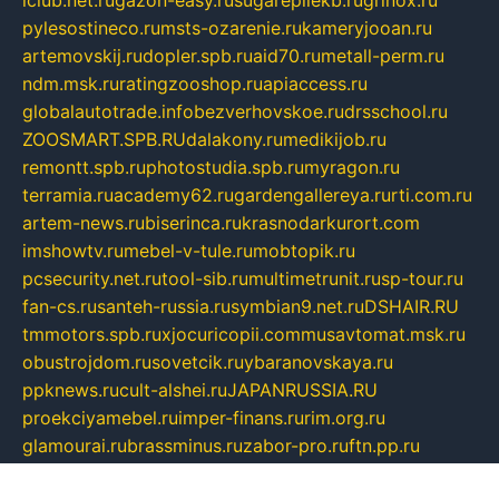
iclub.net.ru
gazon-easy.ru
sugarepilekb.ru
grinox.ru
pylesostineco.ru
msts-ozarenie.ru
kameryjooan.ru
artemovskij.ru
dopler.spb.ru
aid70.ru
metall-perm.ru
ndm.msk.ru
ratingzooshop.ru
apiaccess.ru
globalautotrade.info
bezverhovskoe.ru
drsschool.ru
ZOOSMART.SPB.RU
dalakony.ru
medikijob.ru
remontt.spb.ru
photostudia.spb.ru
myragon.ru
terramia.ru
academy62.ru
gardengallereya.ru
rti.com.ru
artem-news.ru
biserinca.ru
krasnodarkurort.com
imshowtv.ru
mebel-v-tule.ru
mobtopik.ru
pcsecurity.net.ru
tool-sib.ru
multimetrunit.ru
sp-tour.ru
fan-cs.ru
santeh-russia.ru
symbian9.net.ru
DSHAIR.RU
tmmotors.spb.ru
xjocuricopii.com
musavtomat.msk.ru
obustrojdom.ru
sovetcik.ru
ybaranovskaya.ru
ppknews.ru
cult-alshei.ru
JAPANRUSSIA.RU
proekciyamebel.ru
imper-finans.ru
rim.org.ru
glamourai.ru
brassminus.ru
zabor-pro.ru
ftn.pp.ru
dorogoe58.ru
laimengpacker.ru
kuzova-zapchasti.ru