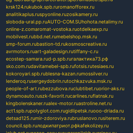
krsk124.ru
kubok.spb.ru
romanofforex.ru
analitikaplus.ru
spyonline.ru
zosikamery.ru
sloboda-ural.pp.ru
AUTO-COM.SU
hohota.net
alimy.ru
online-z.com
aromat-vostoka.ru
otdelkaexp.ru
mobilvest.ru
bbd.net.ru
mebelshop.msk.ru
smp-forum.ru
bastion-td.ru
kosmoscreative.ru
avrmotors.ru
art-galadesign.ru
tiffany-c.ru
ecostep-samara.ru
d-p.spb.ru
галактика73.рф
sko.com.ru
davitamebel-spb.ru
fotsis.ru
tesiaes.ru
kokoroyari.spb.ru
blesna-kazan.ru
mossilver.ru
lenderoq.ru
sergeydobrin.ru
tochkazvuka.msk.ru
people-of-art.ru
bezzubova.ru
clubtibet.ru
orior-aks.ru
dynamoauto.ru
szk-favorit.ru
carlines.ru
flatnsk.ru
kingbolenskaner.ru
alex-motor.ru
astroline.net.ru
act1.spb.ru
polyglot.com.ru
gidlipetsk.ru
ooo-driada.ru
detsad125.ru
mir-zdoroviya.ru
bruslanovo.ru
siterem.ru
council.spb.ru
лодкипатриот.рф
kafekolizey.ru