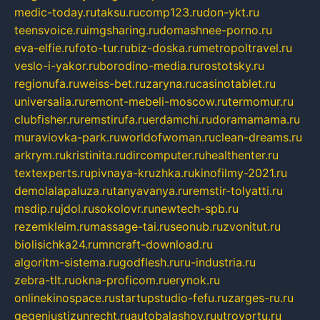
medic-today.ru
taksu.ru
comp123.ru
don-ykt.ru
teensvoice.ru
imgsharing.ru
domashnee-porno.ru
eva-elfie.ru
foto-tur.ru
biz-doska.ru
metropoltravel.ru
veslo-i-yakor.ru
borodino-media.ru
rostotsky.ru
regionufa.ru
weiss-bet.ru
zaryna.ru
casinotablet.ru
universalia.ru
remont-mebeli-moscow.ru
termomur.ru
clubfisher.ru
remstirufa.ru
erdamchi.ru
doramamama.ru
muraviovka-park.ru
worldofwoman.ru
clean-dreams.ru
arkrym.ru
kristinita.ru
dircomputer.ru
healthenter.ru
textexperts.ru
pivnaya-kruzhka.ru
kinofilmy-2021.ru
demolalapaluza.ru
tanyavanya.ru
remstir-tolyatti.ru
msdip.ru
jdol.ru
sokolovr.ru
newtech-spb.ru
rezemkleim.ru
massage-tai.ru
seonub.ru
zvonitut.ru
biolisichka24.ru
mncraft-download.ru
algoritm-sistema.ru
godflesh.ru
ru-industria.ru
zebra-tlt.ru
okna-proficom.ru
erynok.ru
onlinekinospace.ru
startupstudio-fefu.ru
zarges-ru.ru
gegenjustizunrecht.ru
autobalashov.ru
utrovortu.ru