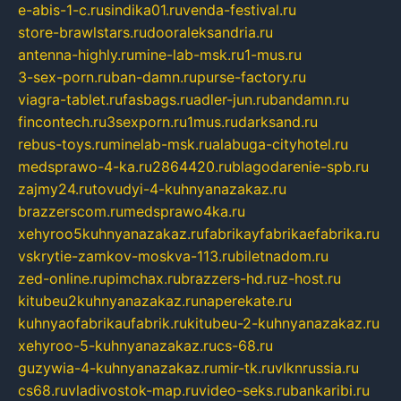
e-abis-1-c.ru
sindika01.ru
venda-festival.ru
store-brawlstars.ru
dooraleksandria.ru
antenna-highly.ru
mine-lab-msk.ru
1-mus.ru
3-sex-porn.ru
ban-damn.ru
purse-factory.ru
viagra-tablet.ru
fasbags.ru
adler-jun.ru
bandamn.ru
fincontech.ru
3sexporn.ru
1mus.ru
darksand.ru
rebus-toys.ru
minelab-msk.ru
alabuga-cityhotel.ru
medsprawo-4-ka.ru
2864420.ru
blagodarenie-spb.ru
zajmy24.ru
tovudyi-4-kuhnyanazakaz.ru
brazzerscom.ru
medsprawo4ka.ru
xehyroo5kuhnyanazakaz.ru
fabrikayfabrikaefabrika.ru
vskrytie-zamkov-moskva-113.ru
biletnadom.ru
zed-online.ru
pimchax.ru
brazzers-hd.ru
z-host.ru
kitubeu2kuhnyanazakaz.ru
naperekate.ru
kuhnyaofabrikaufabrik.ru
kitubeu-2-kuhnyanazakaz.ru
xehyroo-5-kuhnyanazakaz.ru
cs-68.ru
guzywia-4-kuhnyanazakaz.ru
mir-tk.ru
vlknrussia.ru
cs68.ru
vladivostok-map.ru
video-seks.ru
bankaribi.ru