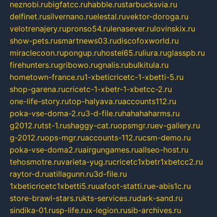
neznobi.ru
bigfatcc.ru
habble.ru
starbucksvia.ru
delfinet.ru
silvernano.ru
elestal.ru
vektor-doroga.ru
velotrenajery.ru
pronso54.ru
lenasever.ru
lovinskix.ru
show-pets.ru
smartnews03.ru
discofoxworld.ru
miraclecoon.ru
pongup.ru
hostel65.ru
liura.ru
glasspb.ru
firehunters.ru
gribowo.ru
gnalis.ru
bulkitula.ru
hometown-france.ru
1-xbeticricetc-1-xbetti-5.ru
shop-garena.ru
cricetc-1-xbetr-1-xbetcc-2.ru
one-life-story.ru
top-halyava.ru
accounts112.ru
poka-vse-doma-2.ru
3-d-file.ru
hahahaharms.ru
g2012.ru
tst-1.ru
shaggy-cat.ru
opsmgr.ru
ev-gallery.ru
g-2012.ru
ops-mgr.ru
accounts-112.ru
csm-demo.ru
poka-vse-doma2.ru
airgungames.ru
allseo-host.ru
tehosmotre.ru
varieta-yug.ru
cricetc1xbetr1xbetcc2.ru
raytor-d.ru
atillagunn.ru
3d-file.ru
1xbeticricetc1xbetti5.ru
uafoot-statti.ru
e-abis1c.ru
store-brawl-stars.ru
kts-services.ru
dark-sand.ru
sindika-01.ru
sp-life.ru
x-legion.ru
sib-archives.ru