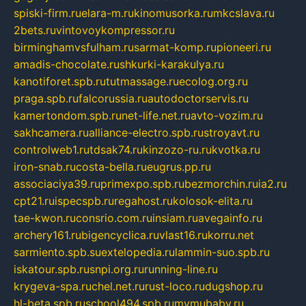
spiski-firm.ru
elara-m.ru
kinomusorka.ru
mkcslava.ru
2bets.ru
vintovoykompressor.ru
birminghamvsfulham.ru
sarmat-komp.ru
pioneeri.ru
amadis-chocolate.ru
shkurki-karakulya.ru
kanotiforet.spb.ru
tutmassage.ru
ecolog.org.ru
praga.spb.ru
falcorussia.ru
autodoctorservis.ru
kamertondom.spb.ru
net-life.net.ru
avto-vozim.ru
sakhcamera.ru
alliance-electro.spb.ru
stroyavt.ru
controlweb1.ru
tdsak74.ru
kinzozo-ru.ru
kvotka.ru
iron-snab.ru
costa-bella.ru
eugrus.pp.ru
associaciya39.ru
primexpo.spb.ru
bezmorchin.ru
ia2.ru
cpt21.ru
ispecspb.ru
regahost.ru
kolosok-elita.ru
tae-kwon.ru
consrio.com.ru
insiam.ru
avegainfo.ru
archery161.ru
bigencyclica.ru
vlast16.ru
korru.net
sarmiento.spb.su
extelopedia.ru
lammin-suo.spb.ru
iskatour.spb.ru
snpi.org.ru
running-line.ru
krygeva-spa.ru
chel.net.ru
rust-loco.ru
dugshop.ru
hl-beta.spb.ru
school494.spb.ru
mymubaby.ru