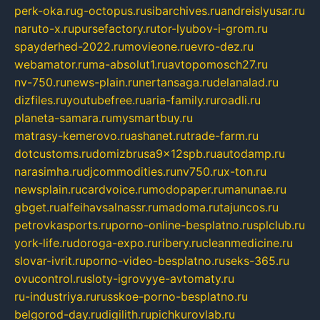
perk-oka.ru
g-octopus.ru
sibarchives.ru
andreislyusar.ru
naruto-x.ru
pursefactory.ru
tor-lyubov-i-grom.ru
spayderhed-2022.ru
movieone.ru
evro-dez.ru
webamator.ru
ma-absolut1.ru
avtopomosch27.ru
nv-750.ru
news-plain.ru
nertansaga.ru
delanalad.ru
dizfiles.ru
youtubefree.ru
aria-family.ru
roadli.ru
planeta-samara.ru
mysmartbuy.ru
matrasy-kemerovo.ru
ashanet.ru
trade-farm.ru
dotcustoms.ru
domizbrusa9x12spb.ru
autodamp.ru
narasimha.ru
djcommodities.ru
nv750.ru
x-ton.ru
newsplain.ru
cardvoice.ru
modopaper.ru
manunae.ru
gbget.ru
alfeihavsalnassr.ru
madoma.ru
tajuncos.ru
petrovkasports.ru
porno-online-besplatno.ru
splclub.ru
york-life.ru
doroga-expo.ru
ribery.ru
cleanmedicine.ru
slovar-ivrit.ru
porno-video-besplatno.ru
seks-365.ru
ovucontrol.ru
sloty-igrovyye-avtomaty.ru
ru-industriya.ru
russkoe-porno-besplatno.ru
belgorod-day.ru
digilith.ru
pichkurovlab.ru