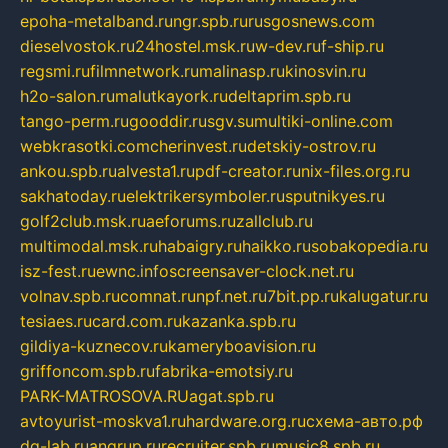
epoha-metalband.ru
ngr.spb.ru
rusgosnews.com
dieselvostok.ru
24hostel.msk.ru
w-dev.ru
f-ship.ru
regsmi.ru
filmnetwork.ru
malinasp.ru
kinosvin.ru
h2o-salon.ru
malutkayork.ru
deltaprim.spb.ru
tango-perm.ru
gooddir.ru
sgv.su
multiki-online.com
webkrasotki.com
cherinvest.ru
detskiy-ostrov.ru
ankou.spb.ru
alvesta1.ru
pdf-creator.ru
nix-files.org.ru
sakhatoday.ru
elektrikersymboler.ru
sputnikyes.ru
golf2club.msk.ru
aeforums.ru
zallclub.ru
multimodal.msk.ru
habaigry.ru
haikko.ru
sobakopedia.ru
isz-fest.ru
ewnc.info
screensaver-clock.net.ru
volnav.spb.ru
comnat.ru
npf.net.ru
7bit.pp.ru
kalugatur.ru
tesiaes.ru
card.com.ru
kazanka.spb.ru
gildiya-kuznecov.ru
kameryboavision.ru
griffoncom.spb.ru
fabrika-emotsiy.ru
PARK-MATROSOVA.RU
agat.spb.ru
avtoyurist-moskva1.ru
hardware.org.ru
схема-авто.рф
dg-lab.ru
angrup.ru
recruiter.spb.ru
music8.spb.ru