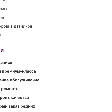
стка
темы
ов
ибровка датчиков
я
ми
запись
м премиум-класса
вное обслуживание
и ремонте
роль качества
рый заказ редких