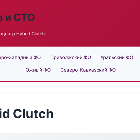
в и СТО
оцентр Hybrid Clutch
еро-Западный ФО
Приволжский ФО
Уральский ФО
Южный ФО
Северо-Кавказский ФО
d Clutch