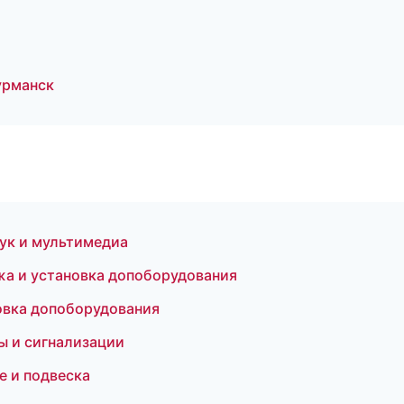
урманск
вук и мультимедиа
а и установка допоборудования
овка допоборудования
ы и сигнализации
е и подвеска