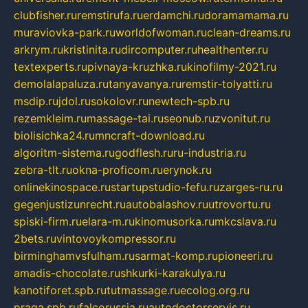
clubfisher.ru
remstirufa.ru
erdamchi.ru
doramamama.ru
muraviovka-park.ru
worldofwoman.ru
clean-dreams.ru
arkrym.ru
kristinita.ru
dircomputer.ru
healthenter.ru
textexperts.ru
pivnaya-kruzhka.ru
kinofilmy-2021.ru
demolalapaluza.ru
tanyavanya.ru
remstir-tolyatti.ru
msdip.ru
jdol.ru
sokolovr.ru
newtech-spb.ru
rezemkleim.ru
massage-tai.ru
seonub.ru
zvonitut.ru
biolisichka24.ru
mncraft-download.ru
algoritm-sistema.ru
godflesh.ru
ru-industria.ru
zebra-tlt.ru
okna-proficom.ru
erynok.ru
onlinekinospace.ru
startupstudio-fefu.ru
zarges-ru.ru
gegenjustizunrecht.ru
autobalashov.ru
utrovortu.ru
spiski-firm.ru
elara-m.ru
kinomusorka.ru
mkcslava.ru
2bets.ru
vintovoykompressor.ru
birminghamvsfulham.ru
sarmat-komp.ru
pioneeri.ru
amadis-chocolate.ru
shkurki-karakulya.ru
kanotiforet.spb.ru
tutmassage.ru
ecolog.org.ru
praga.spb.ru
falcorussia.ru
autodoctorservis.ru