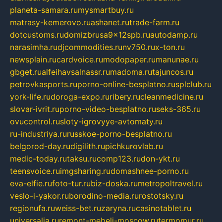
planeta-samara.ru
mysmartbuy.ru
matrasy-kemerovo.ru
ashanet.ru
trade-farm.ru
dotcustoms.ru
domizbrusa9x12spb.ru
autodamp.ru
narasimha.ru
djcommodities.ru
nv750.ru
x-ton.ru
newsplain.ru
cardvoice.ru
modopaper.ru
manunae.ru
gbget.ru
alfeihavsalnassr.ru
madoma.ru
tajuncos.ru
petrovkasports.ru
porno-online-besplatno.ru
splclub.ru
york-life.ru
doroga-expo.ru
ribery.ru
cleanmedicine.ru
slovar-ivrit.ru
porno-video-besplatno.ru
seks-365.ru
ovucontrol.ru
sloty-igrovyye-avtomaty.ru
ru-industriya.ru
russkoe-porno-besplatno.ru
belgorod-day.ru
digilith.ru
pichkurovlab.ru
medic-today.ru
taksu.ru
comp123.ru
don-ykt.ru
teensvoice.ru
imgsharing.ru
domashnee-porno.ru
eva-elfie.ru
foto-tur.ru
biz-doska.ru
metropoltravel.ru
veslo-i-yakor.ru
borodino-media.ru
rostotsky.ru
regionufa.ru
weiss-bet.ru
zaryna.ru
casinotablet.ru
universalia.ru
remont-mebeli-moscow.ru
termomur.ru