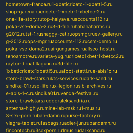
hometown-france.ru
1-xbeticricetc-1-xbetti-5.ru
shop-garena.ru
cricetc-1-xbetr-1-xbetcc-2.ru
one-life-story.ru
top-halyava.ru
accounts112.ru
poka-vse-doma-2.ru
3-d-file.ru
hahahaharms.ru
g2012.ru
tst-1.ru
shaggy-cat.ru
opsmgr.ru
ev-gallery.ru
g-2012.ru
ops-mgr.ru
accounts-112.ru
csm-demo.ru
poka-vse-doma2.ru
airgungames.ru
allseo-host.ru
tehosmotre.ru
varieta-yug.ru
cricetc1xbetr1xbetcc2.ru
raytor-d.ru
atillagunn.ru
3d-file.ru
1xbeticricetc1xbetti5.ru
uafoot-statti.ru
e-abis1c.ru
store-brawl-stars.ru
kts-services.ru
dark-sand.ru
sindika-01.ru
sp-life.ru
x-legion.ru
sib-archives.ru
e-abis-1-c.ru
sindika01.ru
venda-festival.ru
store-brawlstars.ru
dooraleksandria.ru
antenna-highly.ru
mine-lab-msk.ru
1-mus.ru
3-sex-porn.ru
ban-damn.ru
purse-factory.ru
viagra-tablet.ru
fasbags.ru
adler-jun.ru
bandamn.ru
fincontech.ru
3sexporn.ru
1mus.ru
darksand.ru