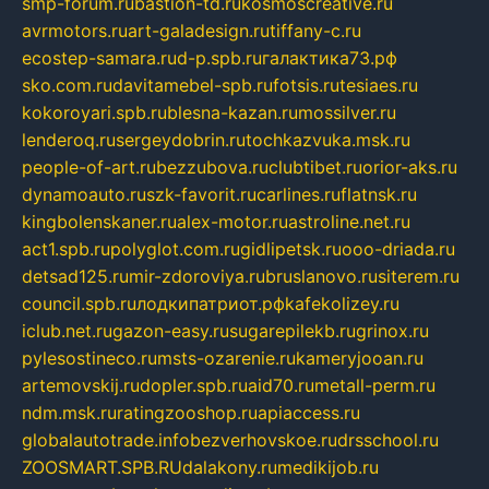
smp-forum.ru
bastion-td.ru
kosmoscreative.ru
avrmotors.ru
art-galadesign.ru
tiffany-c.ru
ecostep-samara.ru
d-p.spb.ru
галактика73.рф
sko.com.ru
davitamebel-spb.ru
fotsis.ru
tesiaes.ru
kokoroyari.spb.ru
blesna-kazan.ru
mossilver.ru
lenderoq.ru
sergeydobrin.ru
tochkazvuka.msk.ru
people-of-art.ru
bezzubova.ru
clubtibet.ru
orior-aks.ru
dynamoauto.ru
szk-favorit.ru
carlines.ru
flatnsk.ru
kingbolenskaner.ru
alex-motor.ru
astroline.net.ru
act1.spb.ru
polyglot.com.ru
gidlipetsk.ru
ooo-driada.ru
detsad125.ru
mir-zdoroviya.ru
bruslanovo.ru
siterem.ru
council.spb.ru
лодкипатриот.рф
kafekolizey.ru
iclub.net.ru
gazon-easy.ru
sugarepilekb.ru
grinox.ru
pylesostineco.ru
msts-ozarenie.ru
kameryjooan.ru
artemovskij.ru
dopler.spb.ru
aid70.ru
metall-perm.ru
ndm.msk.ru
ratingzooshop.ru
apiaccess.ru
globalautotrade.info
bezverhovskoe.ru
drsschool.ru
ZOOSMART.SPB.RU
dalakony.ru
medikijob.ru