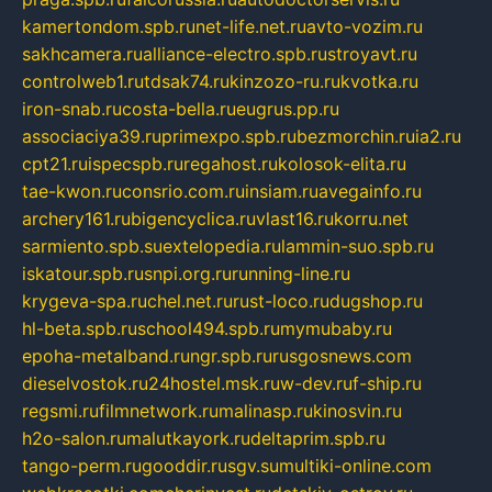
kamertondom.spb.ru
net-life.net.ru
avto-vozim.ru
sakhcamera.ru
alliance-electro.spb.ru
stroyavt.ru
controlweb1.ru
tdsak74.ru
kinzozo-ru.ru
kvotka.ru
iron-snab.ru
costa-bella.ru
eugrus.pp.ru
associaciya39.ru
primexpo.spb.ru
bezmorchin.ru
ia2.ru
cpt21.ru
ispecspb.ru
regahost.ru
kolosok-elita.ru
tae-kwon.ru
consrio.com.ru
insiam.ru
avegainfo.ru
archery161.ru
bigencyclica.ru
vlast16.ru
korru.net
sarmiento.spb.su
extelopedia.ru
lammin-suo.spb.ru
iskatour.spb.ru
snpi.org.ru
running-line.ru
krygeva-spa.ru
chel.net.ru
rust-loco.ru
dugshop.ru
hl-beta.spb.ru
school494.spb.ru
mymubaby.ru
epoha-metalband.ru
ngr.spb.ru
rusgosnews.com
dieselvostok.ru
24hostel.msk.ru
w-dev.ru
f-ship.ru
regsmi.ru
filmnetwork.ru
malinasp.ru
kinosvin.ru
h2o-salon.ru
malutkayork.ru
deltaprim.spb.ru
tango-perm.ru
gooddir.ru
sgv.su
multiki-online.com