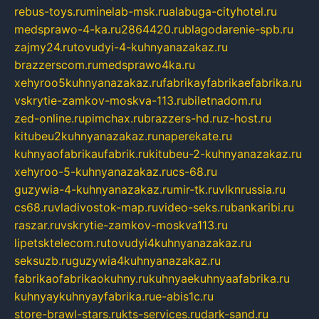
rebus-toys.ru
minelab-msk.ru
alabuga-cityhotel.ru
medsprawo-4-ka.ru
2864420.ru
blagodarenie-spb.ru
zajmy24.ru
tovudyi-4-kuhnyanazakaz.ru
brazzerscom.ru
medsprawo4ka.ru
xehyroo5kuhnyanazakaz.ru
fabrikayfabrikaefabrika.ru
vskrytie-zamkov-moskva-113.ru
biletnadom.ru
zed-online.ru
pimchax.ru
brazzers-hd.ru
z-host.ru
kitubeu2kuhnyanazakaz.ru
naperekate.ru
kuhnyaofabrikaufabrik.ru
kitubeu-2-kuhnyanazakaz.ru
xehyroo-5-kuhnyanazakaz.ru
cs-68.ru
guzywia-4-kuhnyanazakaz.ru
mir-tk.ru
vlknrussia.ru
cs68.ru
vladivostok-map.ru
video-seks.ru
bankaribi.ru
raszar.ru
vskrytie-zamkov-moskva113.ru
lipetsktelecom.ru
tovudyi4kuhnyanazakaz.ru
seksuzb.ru
guzywia4kuhnyanazakaz.ru
fabrikaofabrikaokuhny.ru
kuhnyaekuhnyaafabrika.ru
kuhnyaykuhnyayfabrika.ru
e-abis1c.ru
store-brawl-stars.ru
kts-services.ru
dark-sand.ru