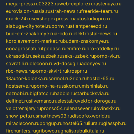
mega-press.ru
03223.ru
web-explore.ru
rastenuya.ru
eurovision-russia.ru
strah-news.ru
freeride-team.ru
itrack-24.ru
sexshopexpress.ru
autostudiopro.ru
alabuga-cityhotel.ru
pornv.ru
atlantpereezd.ru
bud-em-znakomye.ru
a-cdc.ru
elektrostal-news.ru
korolevremont-market.ru
budem-znakomye.ru
oooagrosnab.ru
fpodaso.ru
emfire.ru
pro-otdelky.ru
ukrasotki.ru
seksuzbek.ru
seks-uzbek.ru
porno-vk.ru
sovratili.ru
olecoon.ru
vd-dosug.ru
adonyev.ru
rbc-news.ru
porno-skvirt.ru
krospr.ru
13autor-kolonka.ru
sormol.ru
2rich.ru
hostel-65.ru
hostserve.ru
porno-na-russkom.ru
mishinlab.ru
neznobi.ru
bigfatcc.ru
habble.ru
starbucksvia.ru
delfinet.ru
silvernano.ru
elestal.ru
vektor-doroga.ru
velotrenajery.ru
pronso54.ru
lenasever.ru
lovinskix.ru
show-pets.ru
smartnews03.ru
discofoxworld.ru
miraclecoon.ru
pongup.ru
hostel65.ru
liura.ru
glasspb.ru
firehunters.ru
gribowo.ru
gnalis.ru
bulkitula.ru