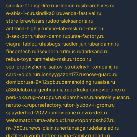
sindika-01.ru
sp-life.ru
x-legion.ru
sib-archives.ru
e-abis-1-c.ru
sindika01.ru
venda-festival.ru
store-brawlstars.ru
dooraleksandria.ru
antenna-highly.ru
mine-lab-msk.ru
1-mus.ru
3-sex-porn.ru
ban-damn.ru
purse-factory.ru
viagra-tablet.ru
fasbags.ru
adler-jun.ru
bandamn.ru
fincontech.ru
3sexporn.ru
1mus.ru
darksand.ru
rebus-toys.ru
minelab-msk.ru
rtdco.ru
seo-prodvizhenie-sajtov-stroitelnyh-kompanij.ru
card-voice.ru
rulonnyygazon177.ru
snow-guard.ru
domizbrusa-9x12spb.ru
demaholding.ru
aalse.ru
a380club.ru
argentinamia.ru
perkoka.ru
movie-one.ru
perk-oka.ru
g-octopus.ru
sibarchives.ru
andreislyusar.ru
naruto-x.ru
pursefactory.ru
tor-lyubov-i-grom.ru
spayderhed-2022.ru
movieone.ru
evro-dez.ru
webamator.ru
ma-absolut1.ru
avtopomosch27.ru
nv-750.ru
news-plain.ru
nertansaga.ru
delanalad.ru
dizfiles.ru
youtubefree.ru
aria-family.ru
roadli.ru