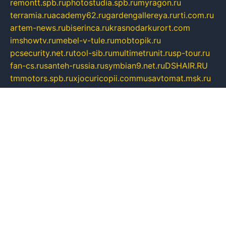
remontt.spb.ru
photostudia.spb.ru
myragon.ru
terramia.ru
academy62.ru
gardengallereya.ru
rti.com.ru
artem-news.ru
biserinca.ru
krasnodarkurort.com
imshowtv.ru
mebel-v-tule.ru
mobtopik.ru
pcsecurity.net.ru
tool-sib.ru
multimetrunit.ru
sp-tour.ru
fan-cs.ru
santeh-russia.ru
symbian9.net.ru
DSHAIR.RU
tmmotors.spb.ru
xjocuricopii.com
musavtomat.msk.ru
obustrojdom.ru
sovetcik.ru
ybaranovskaya.ru
ppknews.ru
cult-alshei.ru
JAPANRUSSIA.RU
proekciyamebel.ru
imper-finans.ru
rim.org.ru
glamourai.ru
brassminus.ru
zabor-pro.ru
ftn.pp.ru
dorogoe58.ru
laimengpacker.ru
kuzova-zapchasti.ru
sageerp.ru
taxodrom.ru
dsrazvitie.ru
hardcity.net.ru
ratinghomegames.ru
topservice25.ru
gubernyan.ru
gtglasslined.ru
ii4.ru
tssport.spb.ru
andorra24.com
blackwallstreet.ru
oboimos.ru
optim-doors.com.ru
ikuch.ru
nycr.org.ru
npa21.ru
vremya-ch.spb.ru
desert000.ru
ivtorgi.ru
ifiori.ru
catalog-statei.ru