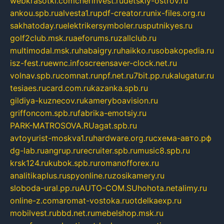
webkrasotki.com
cherinvest.ru
detskiy-ostrov.ru
ankou.spb.ru
alvesta1.ru
pdf-creator.ru
nix-files.org.ru
sakhatoday.ru
elektrikersymboler.ru
sputnikyes.ru
golf2club.msk.ru
aeforums.ru
zallclub.ru
multimodal.msk.ru
habaigry.ru
haikko.ru
sobakopedia.ru
isz-fest.ru
ewnc.info
screensaver-clock.net.ru
volnav.spb.ru
comnat.ru
npf.net.ru
7bit.pp.ru
kalugatur.ru
tesiaes.ru
card.com.ru
kazanka.spb.ru
gildiya-kuznecov.ru
kameryboavision.ru
griffoncom.spb.ru
fabrika-emotsiy.ru
PARK-MATROSOVA.RU
agat.spb.ru
avtoyurist-moskva1.ru
hardware.org.ru
схема-авто.рф
dg-lab.ru
angrup.ru
recruiter.spb.ru
music8.spb.ru
krsk124.ru
kubok.spb.ru
romanofforex.ru
analitikaplus.ru
spyonline.ru
zosikamery.ru
sloboda-ural.pp.ru
AUTO-COM.SU
hohota.net
alimy.ru
online-z.com
aromat-vostoka.ru
otdelkaexp.ru
mobilvest.ru
bbd.net.ru
mebelshop.msk.ru