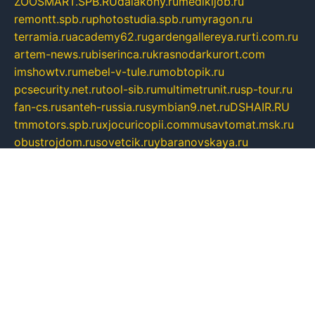
ZOOSMART.SPB.RU
dalakony.ru
medikijob.ru
remontt.spb.ru
photostudia.spb.ru
myragon.ru
terramia.ru
academy62.ru
gardengallereya.ru
rti.com.ru
artem-news.ru
biserinca.ru
krasnodarkurort.com
imshowtv.ru
mebel-v-tule.ru
mobtopik.ru
pcsecurity.net.ru
tool-sib.ru
multimetrunit.ru
sp-tour.ru
fan-cs.ru
santeh-russia.ru
symbian9.net.ru
DSHAIR.RU
tmmotors.spb.ru
xjocuricopii.com
musavtomat.msk.ru
obustrojdom.ru
sovetcik.ru
ybaranovskaya.ru
ppknews.ru
cult-alshei.ru
JAPANRUSSIA.RU
proekciyamebel.ru
imper-finans.ru
rim.org.ru
glamourai.ru
brassminus.ru
zabor-pro.ru
ftn.pp.ru
dorogoe58.ru
laimengpacker.ru
kuzova-zapchasti.ru
sageerp.ru
taxodrom.ru
dsrazvitie.ru
hardcity.net.ru
ratinghomegames.ru
topservice25.ru
gubernyan.ru
gtglasslined.ru
ii4.ru
tssport.spb.ru
andorra24.com
blackwallstreet.ru
oboimos.ru
optim-doors.com.ru
ikuch.ru
nycr.org.ru
npa21.ru
vremya-ch.spb.ru