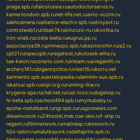
praga.spb.ru
falcorussia.ru
autodoctorservis.ru
kamertondom.spb.ru
net-life.net.ru
avto-vozim.ru
sakhcamera.ru
alliance-electro.spb.ru
stroyavt.ru
controlweb1.ru
tdsak74.ru
kinzozo-ru.ru
kvotka.ru
iron-snab.ru
costa-bella.ru
eugrus.pp.ru
associaciya39.ru
primexpo.spb.ru
bezmorchin.ru
ia2.ru
cpt21.ru
ispecspb.ru
regahost.ru
kolosok-elita.ru
tae-kwon.ru
consrio.com.ru
insiam.ru
avegainfo.ru
archery161.ru
bigencyclica.ru
vlast16.ru
korru.net
sarmiento.spb.su
extelopedia.ru
lammin-suo.spb.ru
iskatour.spb.ru
snpi.org.ru
running-line.ru
krygeva-spa.ru
chel.net.ru
rust-loco.ru
dugshop.ru
hl-beta.spb.ru
school494.spb.ru
mymubaby.ru
epoha-metalband.ru
ngr.spb.ru
rusgosnews.com
dieselvostok.ru
24hostel.msk.ru
w-dev.ru
f-ship.ru
regsmi.ru
filmnetwork.ru
malinasp.ru
kinosvin.ru
h2o-salon.ru
malutkayork.ru
deltaprim.spb.ru
tango-perm.ru
gooddir.ru
sgv.su
multiki-online.com