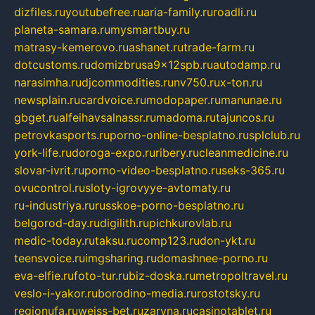
dizfiles.ru
youtubefree.ru
aria-family.ru
roadli.ru
planeta-samara.ru
mysmartbuy.ru
matrasy-kemerovo.ru
ashanet.ru
trade-farm.ru
dotcustoms.ru
domizbrusa9x12spb.ru
autodamp.ru
narasimha.ru
djcommodities.ru
nv750.ru
x-ton.ru
newsplain.ru
cardvoice.ru
modopaper.ru
manunae.ru
gbget.ru
alfeihavsalnassr.ru
madoma.ru
tajuncos.ru
petrovkasports.ru
porno-online-besplatno.ru
splclub.ru
york-life.ru
doroga-expo.ru
ribery.ru
cleanmedicine.ru
slovar-ivrit.ru
porno-video-besplatno.ru
seks-365.ru
ovucontrol.ru
sloty-igrovyye-avtomaty.ru
ru-industriya.ru
russkoe-porno-besplatno.ru
belgorod-day.ru
digilith.ru
pichkurovlab.ru
medic-today.ru
taksu.ru
comp123.ru
don-ykt.ru
teensvoice.ru
imgsharing.ru
domashnee-porno.ru
eva-elfie.ru
foto-tur.ru
biz-doska.ru
metropoltravel.ru
veslo-i-yakor.ru
borodino-media.ru
rostotsky.ru
regionufa.ru
weiss-bet.ru
zaryna.ru
casinotablet.ru