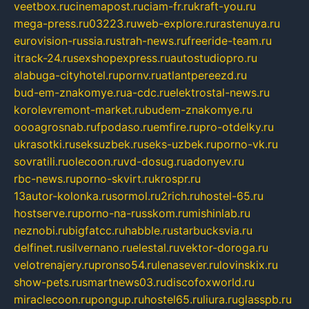
veetbox.ru
cinemapost.ru
ciam-fr.ru
kraft-you.ru
mega-press.ru
03223.ru
web-explore.ru
rastenuya.ru
eurovision-russia.ru
strah-news.ru
freeride-team.ru
itrack-24.ru
sexshopexpress.ru
autostudiopro.ru
alabuga-cityhotel.ru
pornv.ru
atlantpereezd.ru
bud-em-znakomye.ru
a-cdc.ru
elektrostal-news.ru
korolevremont-market.ru
budem-znakomye.ru
oooagrosnab.ru
fpodaso.ru
emfire.ru
pro-otdelky.ru
ukrasotki.ru
seksuzbek.ru
seks-uzbek.ru
porno-vk.ru
sovratili.ru
olecoon.ru
vd-dosug.ru
adonyev.ru
rbc-news.ru
porno-skvirt.ru
krospr.ru
13autor-kolonka.ru
sormol.ru
2rich.ru
hostel-65.ru
hostserve.ru
porno-na-russkom.ru
mishinlab.ru
neznobi.ru
bigfatcc.ru
habble.ru
starbucksvia.ru
delfinet.ru
silvernano.ru
elestal.ru
vektor-doroga.ru
velotrenajery.ru
pronso54.ru
lenasever.ru
lovinskix.ru
show-pets.ru
smartnews03.ru
discofoxworld.ru
miraclecoon.ru
pongup.ru
hostel65.ru
liura.ru
glasspb.ru