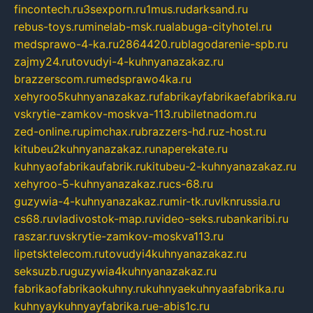
fincontech.ru
3sexporn.ru
1mus.ru
darksand.ru
rebus-toys.ru
minelab-msk.ru
alabuga-cityhotel.ru
medsprawo-4-ka.ru
2864420.ru
blagodarenie-spb.ru
zajmy24.ru
tovudyi-4-kuhnyanazakaz.ru
brazzerscom.ru
medsprawo4ka.ru
xehyroo5kuhnyanazakaz.ru
fabrikayfabrikaefabrika.ru
vskrytie-zamkov-moskva-113.ru
biletnadom.ru
zed-online.ru
pimchax.ru
brazzers-hd.ru
z-host.ru
kitubeu2kuhnyanazakaz.ru
naperekate.ru
kuhnyaofabrikaufabrik.ru
kitubeu-2-kuhnyanazakaz.ru
xehyroo-5-kuhnyanazakaz.ru
cs-68.ru
guzywia-4-kuhnyanazakaz.ru
mir-tk.ru
vlknrussia.ru
cs68.ru
vladivostok-map.ru
video-seks.ru
bankaribi.ru
raszar.ru
vskrytie-zamkov-moskva113.ru
lipetsktelecom.ru
tovudyi4kuhnyanazakaz.ru
seksuzb.ru
guzywia4kuhnyanazakaz.ru
fabrikaofabrikaokuhny.ru
kuhnyaekuhnyaafabrika.ru
kuhnyaykuhnyayfabrika.ru
e-abis1c.ru