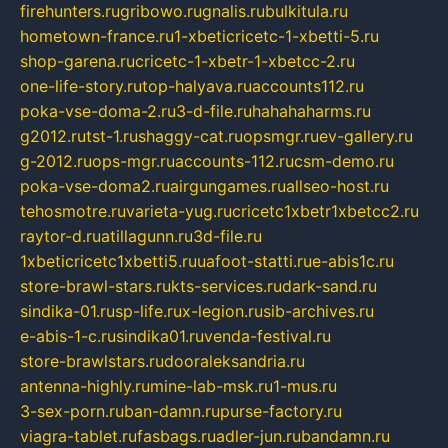
firehunters.ru
gribowo.ru
gnalis.ru
bulkitula.ru
hometown-france.ru
1-xbeticricetc-1-xbetti-5.ru
shop-garena.ru
cricetc-1-xbetr-1-xbetcc-2.ru
one-life-story.ru
top-halyava.ru
accounts112.ru
poka-vse-doma-2.ru
3-d-file.ru
hahahaharms.ru
g2012.ru
tst-1.ru
shaggy-cat.ru
opsmgr.ru
ev-gallery.ru
g-2012.ru
ops-mgr.ru
accounts-112.ru
csm-demo.ru
poka-vse-doma2.ru
airgungames.ru
allseo-host.ru
tehosmotre.ru
varieta-yug.ru
cricetc1xbetr1xbetcc2.ru
raytor-d.ru
atillagunn.ru
3d-file.ru
1xbeticricetc1xbetti5.ru
uafoot-statti.ru
e-abis1c.ru
store-brawl-stars.ru
kts-services.ru
dark-sand.ru
sindika-01.ru
sp-life.ru
x-legion.ru
sib-archives.ru
e-abis-1-c.ru
sindika01.ru
venda-festival.ru
store-brawlstars.ru
dooraleksandria.ru
antenna-highly.ru
mine-lab-msk.ru
1-mus.ru
3-sex-porn.ru
ban-damn.ru
purse-factory.ru
viagra-tablet.ru
fasbags.ru
adler-jun.ru
bandamn.ru