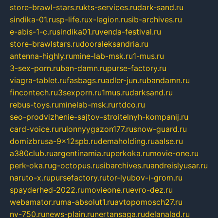
store-brawl-stars.ru
kts-services.ru
dark-sand.ru
sindika-01.ru
sp-life.ru
x-legion.ru
sib-archives.ru
e-abis-1-c.ru
sindika01.ru
venda-festival.ru
store-brawlstars.ru
dooraleksandria.ru
antenna-highly.ru
mine-lab-msk.ru
1-mus.ru
3-sex-porn.ru
ban-damn.ru
purse-factory.ru
viagra-tablet.ru
fasbags.ru
adler-jun.ru
bandamn.ru
fincontech.ru
3sexporn.ru
1mus.ru
darksand.ru
rebus-toys.ru
minelab-msk.ru
rtdco.ru
seo-prodvizhenie-sajtov-stroitelnyh-kompanij.ru
card-voice.ru
rulonnyygazon177.ru
snow-guard.ru
domizbrusa-9x12spb.ru
demaholding.ru
aalse.ru
a380club.ru
argentinamia.ru
perkoka.ru
movie-one.ru
perk-oka.ru
g-octopus.ru
sibarchives.ru
andreislyusar.ru
naruto-x.ru
pursefactory.ru
tor-lyubov-i-grom.ru
spayderhed-2022.ru
movieone.ru
evro-dez.ru
webamator.ru
ma-absolut1.ru
avtopomosch27.ru
nv-750.ru
news-plain.ru
nertansaga.ru
delanalad.ru