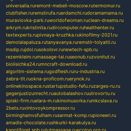
universalia.ru
remont-mebeli-moscow.ru
termomur.ru
clubfisher.ru
remstirufa.ru
erdamchi.ru
doramamama.ru
muraviovka-park.ru
worldofwoman.ru
clean-dreams.ru
arkrym.ru
kristinita.ru
dircomputer.ru
healthenter.ru
textexperts.ru
pivnaya-kruzhka.ru
kinofilmy-2021.ru
demolalapaluza.ru
tanyavanya.ru
remstir-tolyatti.ru
msdip.ru
jdol.ru
sokolovr.ru
newtech-spb.ru
rezemkleim.ru
massage-tai.ru
seonub.ru
zvonitut.ru
biolisichka24.ru
mncraft-download.ru
algoritm-sistema.ru
godflesh.ru
ru-industria.ru
zebra-tlt.ru
okna-proficom.ru
erynok.ru
onlinekinospace.ru
startupstudio-fefu.ru
zarges-ru.ru
gegenjustizunrecht.ru
autobalashov.ru
utrovortu.ru
spiski-firm.ru
elara-m.ru
kinomusorka.ru
mkcslava.ru
2bets.ru
vintovoykompressor.ru
birminghamvsfulham.ru
sarmat-komp.ru
pioneeri.ru
amadis-chocolate.ru
shkurki-karakulya.ru
kanotiforet.spb.ru
tutmassage.ru
ecolog.org.ru