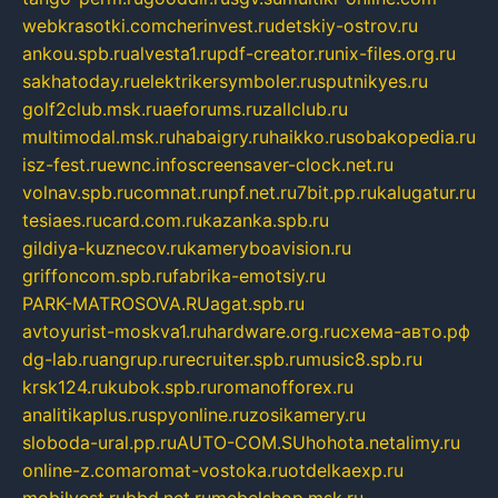
webkrasotki.com
cherinvest.ru
detskiy-ostrov.ru
ankou.spb.ru
alvesta1.ru
pdf-creator.ru
nix-files.org.ru
sakhatoday.ru
elektrikersymboler.ru
sputnikyes.ru
golf2club.msk.ru
aeforums.ru
zallclub.ru
multimodal.msk.ru
habaigry.ru
haikko.ru
sobakopedia.ru
isz-fest.ru
ewnc.info
screensaver-clock.net.ru
volnav.spb.ru
comnat.ru
npf.net.ru
7bit.pp.ru
kalugatur.ru
tesiaes.ru
card.com.ru
kazanka.spb.ru
gildiya-kuznecov.ru
kameryboavision.ru
griffoncom.spb.ru
fabrika-emotsiy.ru
PARK-MATROSOVA.RU
agat.spb.ru
avtoyurist-moskva1.ru
hardware.org.ru
схема-авто.рф
dg-lab.ru
angrup.ru
recruiter.spb.ru
music8.spb.ru
krsk124.ru
kubok.spb.ru
romanofforex.ru
analitikaplus.ru
spyonline.ru
zosikamery.ru
sloboda-ural.pp.ru
AUTO-COM.SU
hohota.net
alimy.ru
online-z.com
aromat-vostoka.ru
otdelkaexp.ru