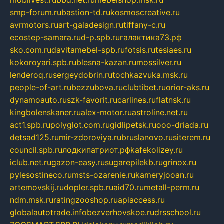
mobilvest.ru
bbd.net.ru
mebelshop.msk.ru
smp-forum.ru
bastion-td.ru
kosmoscreative.ru
avrmotors.ru
art-galadesign.ru
tiffany-c.ru
ecostep-samara.ru
d-p.spb.ru
галактика73.рф
sko.com.ru
davitamebel-spb.ru
fotsis.ru
tesiaes.ru
kokoroyari.spb.ru
blesna-kazan.ru
mossilver.ru
lenderoq.ru
sergeydobrin.ru
tochkazvuka.msk.ru
people-of-art.ru
bezzubova.ru
clubtibet.ru
orior-aks.ru
dynamoauto.ru
szk-favorit.ru
carlines.ru
flatnsk.ru
kingbolenskaner.ru
alex-motor.ru
astroline.net.ru
act1.spb.ru
polyglot.com.ru
gidlipetsk.ru
ooo-driada.ru
detsad125.ru
mir-zdoroviya.ru
bruslanovo.ru
siterem.ru
council.spb.ru
лодкипатриот.рф
kafekolizey.ru
iclub.net.ru
gazon-easy.ru
sugarepilekb.ru
grinox.ru
pylesostineco.ru
msts-ozarenie.ru
kameryjooan.ru
artemovskij.ru
dopler.spb.ru
aid70.ru
metall-perm.ru
ndm.msk.ru
ratingzooshop.ru
apiaccess.ru
globalautotrade.info
bezverhovskoe.ru
drsschool.ru