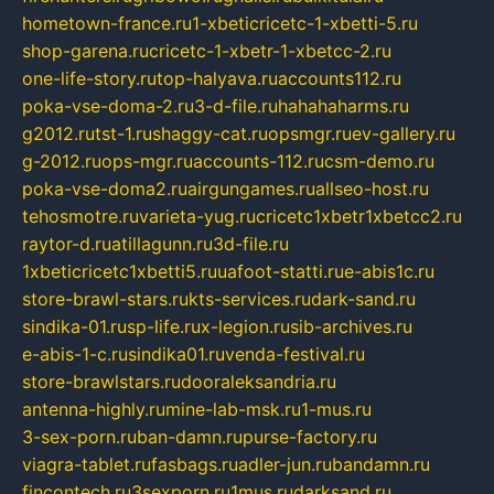
hometown-france.ru
1-xbeticricetc-1-xbetti-5.ru
shop-garena.ru
cricetc-1-xbetr-1-xbetcc-2.ru
one-life-story.ru
top-halyava.ru
accounts112.ru
poka-vse-doma-2.ru
3-d-file.ru
hahahaharms.ru
g2012.ru
tst-1.ru
shaggy-cat.ru
opsmgr.ru
ev-gallery.ru
g-2012.ru
ops-mgr.ru
accounts-112.ru
csm-demo.ru
poka-vse-doma2.ru
airgungames.ru
allseo-host.ru
tehosmotre.ru
varieta-yug.ru
cricetc1xbetr1xbetcc2.ru
raytor-d.ru
atillagunn.ru
3d-file.ru
1xbeticricetc1xbetti5.ru
uafoot-statti.ru
e-abis1c.ru
store-brawl-stars.ru
kts-services.ru
dark-sand.ru
sindika-01.ru
sp-life.ru
x-legion.ru
sib-archives.ru
e-abis-1-c.ru
sindika01.ru
venda-festival.ru
store-brawlstars.ru
dooraleksandria.ru
antenna-highly.ru
mine-lab-msk.ru
1-mus.ru
3-sex-porn.ru
ban-damn.ru
purse-factory.ru
viagra-tablet.ru
fasbags.ru
adler-jun.ru
bandamn.ru
fincontech.ru
3sexporn.ru
1mus.ru
darksand.ru