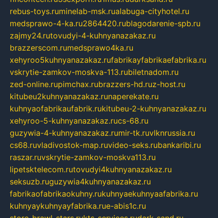
rebus-toys.ru
minelab-msk.ru
alabuga-cityhotel.ru
medsprawo-4-ka.ru
2864420.ru
blagodarenie-spb.ru
zajmy24.ru
tovudyi-4-kuhnyanazakaz.ru
brazzerscom.ru
medsprawo4ka.ru
xehyroo5kuhnyanazakaz.ru
fabrikayfabrikaefabrika.ru
vskrytie-zamkov-moskva-113.ru
biletnadom.ru
zed-online.ru
pimchax.ru
brazzers-hd.ru
z-host.ru
kitubeu2kuhnyanazakaz.ru
naperekate.ru
kuhnyaofabrikaufabrik.ru
kitubeu-2-kuhnyanazakaz.ru
xehyroo-5-kuhnyanazakaz.ru
cs-68.ru
guzywia-4-kuhnyanazakaz.ru
mir-tk.ru
vlknrussia.ru
cs68.ru
vladivostok-map.ru
video-seks.ru
bankaribi.ru
raszar.ru
vskrytie-zamkov-moskva113.ru
lipetsktelecom.ru
tovudyi4kuhnyanazakaz.ru
seksuzb.ru
guzywia4kuhnyanazakaz.ru
fabrikaofabrikaokuhny.ru
kuhnyaekuhnyaafabrika.ru
kuhnyaykuhnyayfabrika.ru
e-abis1c.ru