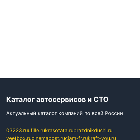
Каталог автосервисов и СТО
Актуальный каталог компаний по всей России
03223.ru
ufille.ru
krasotata.ru
prazdnikdushi.ru
veetbox.ru
cinemapost.ru
ciam-fr.ru
kraft-you.ru