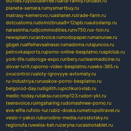
dizfiles.ru
youtubefree.ru
aria-family.ru
roadli.ru
planeta-samara.ru
mysmartbuy.ru
matrasy-kemerovo.ru
ashanet.ru
trade-farm.ru
dotcustoms.ru
domizbrusa9x12spb.ru
autodamp.ru
narasimha.ru
djcommodities.ru
nv750.ru
x-ton.ru
newsplain.ru
cardvoice.ru
modopaper.ru
manunae.ru
gbget.ru
alfeihavsalnassr.ru
madoma.ru
tajuncos.ru
petrovkasports.ru
porno-online-besplatno.ru
splclub.ru
york-life.ru
doroga-expo.ru
ribery.ru
cleanmedicine.ru
slovar-ivrit.ru
porno-video-besplatno.ru
seks-365.ru
ovucontrol.ru
sloty-igrovyye-avtomaty.ru
ru-industriya.ru
russkoe-porno-besplatno.ru
belgorod-day.ru
digilith.ru
pichkurovlab.ru
medic-today.ru
taksu.ru
comp123.ru
don-ykt.ru
teensvoice.ru
imgsharing.ru
domashnee-porno.ru
eva-elfie.ru
foto-tur.ru
biz-doska.ru
metropoltravel.ru
veslo-i-yakor.ru
borodino-media.ru
rostotsky.ru
regionufa.ru
weiss-bet.ru
zaryna.ru
casinotablet.ru