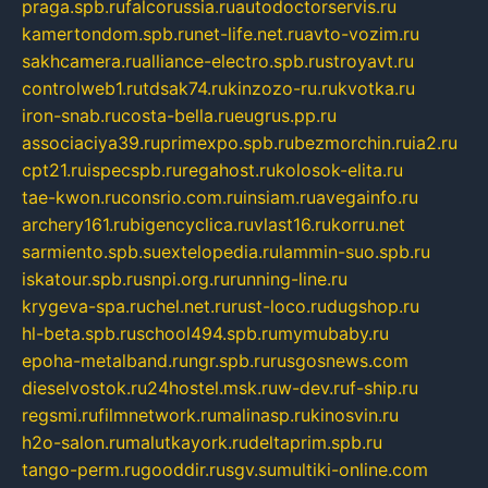
praga.spb.ru
falcorussia.ru
autodoctorservis.ru
kamertondom.spb.ru
net-life.net.ru
avto-vozim.ru
sakhcamera.ru
alliance-electro.spb.ru
stroyavt.ru
controlweb1.ru
tdsak74.ru
kinzozo-ru.ru
kvotka.ru
iron-snab.ru
costa-bella.ru
eugrus.pp.ru
associaciya39.ru
primexpo.spb.ru
bezmorchin.ru
ia2.ru
cpt21.ru
ispecspb.ru
regahost.ru
kolosok-elita.ru
tae-kwon.ru
consrio.com.ru
insiam.ru
avegainfo.ru
archery161.ru
bigencyclica.ru
vlast16.ru
korru.net
sarmiento.spb.su
extelopedia.ru
lammin-suo.spb.ru
iskatour.spb.ru
snpi.org.ru
running-line.ru
krygeva-spa.ru
chel.net.ru
rust-loco.ru
dugshop.ru
hl-beta.spb.ru
school494.spb.ru
mymubaby.ru
epoha-metalband.ru
ngr.spb.ru
rusgosnews.com
dieselvostok.ru
24hostel.msk.ru
w-dev.ru
f-ship.ru
regsmi.ru
filmnetwork.ru
malinasp.ru
kinosvin.ru
h2o-salon.ru
malutkayork.ru
deltaprim.spb.ru
tango-perm.ru
gooddir.ru
sgv.su
multiki-online.com