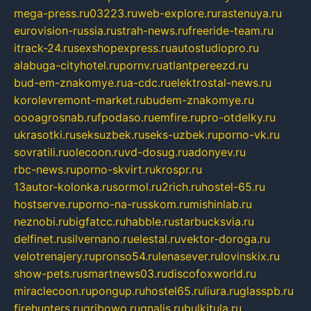
mega-press.ru
03223.ru
web-explore.ru
rastenuya.ru
eurovision-russia.ru
strah-news.ru
freeride-team.ru
itrack-24.ru
sexshopexpress.ru
autostudiopro.ru
alabuga-cityhotel.ru
pornv.ru
atlantpereezd.ru
bud-em-znakomye.ru
a-cdc.ru
elektrostal-news.ru
korolevremont-market.ru
budem-znakomye.ru
oooagrosnab.ru
fpodaso.ru
emfire.ru
pro-otdelky.ru
ukrasotki.ru
seksuzbek.ru
seks-uzbek.ru
porno-vk.ru
sovratili.ru
olecoon.ru
vd-dosug.ru
adonyev.ru
rbc-news.ru
porno-skvirt.ru
krospr.ru
13autor-kolonka.ru
sormol.ru
2rich.ru
hostel-65.ru
hostserve.ru
porno-na-russkom.ru
mishinlab.ru
neznobi.ru
bigfatcc.ru
habble.ru
starbucksvia.ru
delfinet.ru
silvernano.ru
elestal.ru
vektor-doroga.ru
velotrenajery.ru
pronso54.ru
lenasever.ru
lovinskix.ru
show-pets.ru
smartnews03.ru
discofoxworld.ru
miraclecoon.ru
pongup.ru
hostel65.ru
liura.ru
glasspb.ru
firehunters.ru
gribowo.ru
gnalis.ru
bulkitula.ru