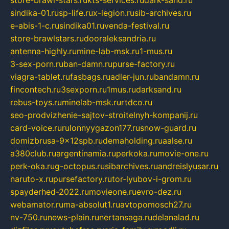
store-brawl-stars.ru
kts-services.ru
dark-sand.ru
sindika-01.ru
sp-life.ru
x-legion.ru
sib-archives.ru
e-abis-1-c.ru
sindika01.ru
venda-festival.ru
store-brawlstars.ru
dooraleksandria.ru
antenna-highly.ru
mine-lab-msk.ru
1-mus.ru
3-sex-porn.ru
ban-damn.ru
purse-factory.ru
viagra-tablet.ru
fasbags.ru
adler-jun.ru
bandamn.ru
fincontech.ru
3sexporn.ru
1mus.ru
darksand.ru
rebus-toys.ru
minelab-msk.ru
rtdco.ru
seo-prodvizhenie-sajtov-stroitelnyh-kompanij.ru
card-voice.ru
rulonnyygazon177.ru
snow-guard.ru
domizbrusa-9x12spb.ru
demaholding.ru
aalse.ru
a380club.ru
argentinamia.ru
perkoka.ru
movie-one.ru
perk-oka.ru
g-octopus.ru
sibarchives.ru
andreislyusar.ru
naruto-x.ru
pursefactory.ru
tor-lyubov-i-grom.ru
spayderhed-2022.ru
movieone.ru
evro-dez.ru
webamator.ru
ma-absolut1.ru
avtopomosch27.ru
nv-750.ru
news-plain.ru
nertansaga.ru
delanalad.ru