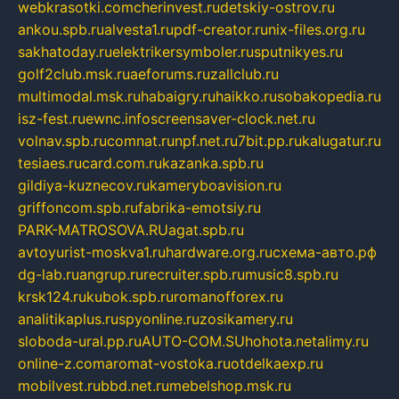
webkrasotki.com
cherinvest.ru
detskiy-ostrov.ru
ankou.spb.ru
alvesta1.ru
pdf-creator.ru
nix-files.org.ru
sakhatoday.ru
elektrikersymboler.ru
sputnikyes.ru
golf2club.msk.ru
aeforums.ru
zallclub.ru
multimodal.msk.ru
habaigry.ru
haikko.ru
sobakopedia.ru
isz-fest.ru
ewnc.info
screensaver-clock.net.ru
volnav.spb.ru
comnat.ru
npf.net.ru
7bit.pp.ru
kalugatur.ru
tesiaes.ru
card.com.ru
kazanka.spb.ru
gildiya-kuznecov.ru
kameryboavision.ru
griffoncom.spb.ru
fabrika-emotsiy.ru
PARK-MATROSOVA.RU
agat.spb.ru
avtoyurist-moskva1.ru
hardware.org.ru
схема-авто.рф
dg-lab.ru
angrup.ru
recruiter.spb.ru
music8.spb.ru
krsk124.ru
kubok.spb.ru
romanofforex.ru
analitikaplus.ru
spyonline.ru
zosikamery.ru
sloboda-ural.pp.ru
AUTO-COM.SU
hohota.net
alimy.ru
online-z.com
aromat-vostoka.ru
otdelkaexp.ru
mobilvest.ru
bbd.net.ru
mebelshop.msk.ru