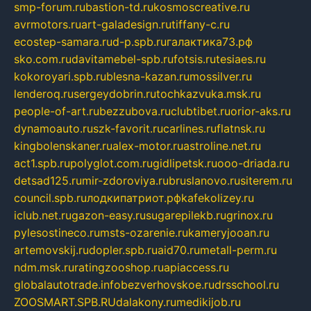
smp-forum.ru
bastion-td.ru
kosmoscreative.ru
avrmotors.ru
art-galadesign.ru
tiffany-c.ru
ecostep-samara.ru
d-p.spb.ru
галактика73.рф
sko.com.ru
davitamebel-spb.ru
fotsis.ru
tesiaes.ru
kokoroyari.spb.ru
blesna-kazan.ru
mossilver.ru
lenderoq.ru
sergeydobrin.ru
tochkazvuka.msk.ru
people-of-art.ru
bezzubova.ru
clubtibet.ru
orior-aks.ru
dynamoauto.ru
szk-favorit.ru
carlines.ru
flatnsk.ru
kingbolenskaner.ru
alex-motor.ru
astroline.net.ru
act1.spb.ru
polyglot.com.ru
gidlipetsk.ru
ooo-driada.ru
detsad125.ru
mir-zdoroviya.ru
bruslanovo.ru
siterem.ru
council.spb.ru
лодкипатриот.рф
kafekolizey.ru
iclub.net.ru
gazon-easy.ru
sugarepilekb.ru
grinox.ru
pylesostineco.ru
msts-ozarenie.ru
kameryjooan.ru
artemovskij.ru
dopler.spb.ru
aid70.ru
metall-perm.ru
ndm.msk.ru
ratingzooshop.ru
apiaccess.ru
globalautotrade.info
bezverhovskoe.ru
drsschool.ru
ZOOSMART.SPB.RU
dalakony.ru
medikijob.ru