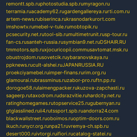
remontt.spb.ru
photostudia.spb.ru
myragon.ru
terramia.ru
academy62.ru
gardengallereya.ru
rti.com.ru
artem-news.ru
biserinca.ru
krasnodarkurort.com
imshowtv.ru
mebel-v-tule.ru
mobtopik.ru
pcsecurity.net.ru
tool-sib.ru
multimetrunit.ru
sp-tour.ru
fan-cs.ru
santeh-russia.ru
symbian9.net.ru
DSHAIR.RU
tmmotors.spb.ru
xjocuricopii.com
musavtomat.msk.ru
obustrojdom.ru
sovetcik.ru
ybaranovskaya.ru
ppknews.ru
cult-alshei.ru
JAPANRUSSIA.RU
proekciyamebel.ru
imper-finans.ru
rim.org.ru
glamourai.ru
brassminus.ru
zabor-pro.ru
ftn.pp.ru
dorogoe58.ru
laimengpacker.ru
kuzova-zapchasti.ru
sageerp.ru
taxodrom.ru
dsrazvitie.ru
hardcity.net.ru
ratinghomegames.ru
topservice25.ru
gubernyan.ru
gtglasslined.ru
ii4.ru
tssport.spb.ru
andorra24.com
blackwallstreet.ru
oboimos.ru
optim-doors.com.ru
ikuch.ru
nycr.org.ru
npa21.ru
vremya-ch.spb.ru
desert000.ru
ivtorgi.ru
ifiori.ru
catalog-statei.ru