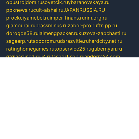
obustrojdom.ru
sovetcik.ru
ybaranovskaya.ru
ppknews.ru
cult-alshei.ru
JAPANRUSSIA.RU
proekciyamebel.ru
imper-finans.ru
rim.org.ru
glamourai.ru
brassminus.ru
zabor-pro.ru
ftn.pp.ru
dorogoe58.ru
laimengpacker.ru
kuzova-zapchasti.ru
sageerp.ru
taxodrom.ru
dsrazvitie.ru
hardcity.net.ru
ratinghomegames.ru
topservice25.ru
gubernyan.ru
gtglasslined.ru
ii4.ru
tssport.spb.ru
andorra24.com
blackwallstreet.ru
oboimos.ru
optim-doors.com.ru
ikuch.ru
nycr.org.ru
npa21.ru
vremya-ch.spb.ru
desert000.ru
ivtorgi.ru
ifiori.ru
catalog-statei.ru
dcv.org.ru
spetsmaster174.ru
ipkameryhiseeu.ru
dum26.ru
ruspol.spb.ru
fr-opendp.ru
kam-solnyshko.ru
cheyenne-arapaho.ru
sevzapmetal.spb.ru
ted-lapidus.spb.ru
parasite-eliminator.ru
sigma-complete.ru
modernworld.ru
dama-moda.ru
eholot-group.ru
sk-nvkz.ru
DRONGOLD.RU
democratia2.ru
i-farmer.ru
mass-sport.org