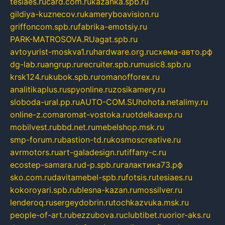
tesiaes.ru
card.com.ru
kazanka.spb.ru
gildiya-kuznecov.ru
kameryboavision.ru
griffoncom.spb.ru
fabrika-emotsiy.ru
PARK-MATROSOVA.RU
agat.spb.ru
avtoyurist-moskva1.ru
hardware.org.ru
схема-авто.рф
dg-lab.ru
angrup.ru
recruiter.spb.ru
music8.spb.ru
krsk124.ru
kubok.spb.ru
romanofforex.ru
analitikaplus.ru
spyonline.ru
zosikamery.ru
sloboda-ural.pp.ru
AUTO-COM.SU
hohota.net
alimy.ru
online-z.com
aromat-vostoka.ru
otdelkaexp.ru
mobilvest.ru
bbd.net.ru
mebelshop.msk.ru
smp-forum.ru
bastion-td.ru
kosmoscreative.ru
avrmotors.ru
art-galadesign.ru
tiffany-c.ru
ecostep-samara.ru
d-p.spb.ru
галактика73.рф
sko.com.ru
davitamebel-spb.ru
fotsis.ru
tesiaes.ru
kokoroyari.spb.ru
blesna-kazan.ru
mossilver.ru
lenderoq.ru
sergeydobrin.ru
tochkazvuka.msk.ru
people-of-art.ru
bezzubova.ru
clubtibet.ru
orior-aks.ru