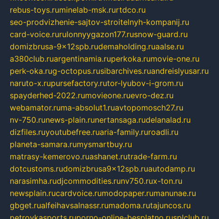
rebus-toys.ru
minelab-msk.ru
rtdco.ru
seo-prodvizhenie-sajtov-stroitelnyh-kompanij.ru
card-voice.ru
rulonnyygazon177.ru
snow-guard.ru
domizbrusa-9x12spb.ru
demaholding.ru
aalse.ru
a380club.ru
argentinamia.ru
perkoka.ru
movie-one.ru
perk-oka.ru
g-octopus.ru
sibarchives.ru
andreislyusar.ru
naruto-x.ru
pursefactory.ru
tor-lyubov-i-grom.ru
spayderhed-2022.ru
movieone.ru
evro-dez.ru
webamator.ru
ma-absolut1.ru
avtopomosch27.ru
nv-750.ru
news-plain.ru
nertansaga.ru
delanalad.ru
dizfiles.ru
youtubefree.ru
aria-family.ru
roadli.ru
planeta-samara.ru
mysmartbuy.ru
matrasy-kemerovo.ru
ashanet.ru
trade-farm.ru
dotcustoms.ru
domizbrusa9x12spb.ru
autodamp.ru
narasimha.ru
djcommodities.ru
nv750.ru
x-ton.ru
newsplain.ru
cardvoice.ru
modopaper.ru
manunae.ru
gbget.ru
alfeihavsalnassr.ru
madoma.ru
tajuncos.ru
petrovkasports.ru
porno-online-besplatno.ru
splclub.ru