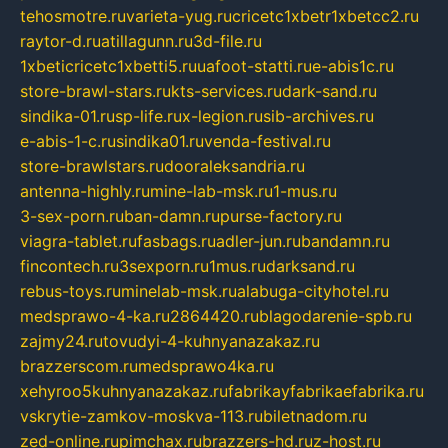
tehosmotre.ru
varieta-yug.ru
cricetc1xbetr1xbetcc2.ru
raytor-d.ru
atillagunn.ru
3d-file.ru
1xbeticricetc1xbetti5.ru
uafoot-statti.ru
e-abis1c.ru
store-brawl-stars.ru
kts-services.ru
dark-sand.ru
sindika-01.ru
sp-life.ru
x-legion.ru
sib-archives.ru
e-abis-1-c.ru
sindika01.ru
venda-festival.ru
store-brawlstars.ru
dooraleksandria.ru
antenna-highly.ru
mine-lab-msk.ru
1-mus.ru
3-sex-porn.ru
ban-damn.ru
purse-factory.ru
viagra-tablet.ru
fasbags.ru
adler-jun.ru
bandamn.ru
fincontech.ru
3sexporn.ru
1mus.ru
darksand.ru
rebus-toys.ru
minelab-msk.ru
alabuga-cityhotel.ru
medsprawo-4-ka.ru
2864420.ru
blagodarenie-spb.ru
zajmy24.ru
tovudyi-4-kuhnyanazakaz.ru
brazzerscom.ru
medsprawo4ka.ru
xehyroo5kuhnyanazakaz.ru
fabrikayfabrikaefabrika.ru
vskrytie-zamkov-moskva-113.ru
biletnadom.ru
zed-online.ru
pimchax.ru
brazzers-hd.ru
z-host.ru