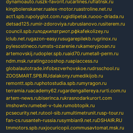
dynamoauto.ru
szk-favorit.ru
carlines.ru
flatnsk.ru
kingbolenskaner.ru
alex-motor.ru
astroline.net.ru
act1.spb.ru
polyglot.com.ru
gidlipetsk.ru
ooo-driada.ru
detsad125.ru
mir-zdoroviya.ru
bruslanovo.ru
siterem.ru
council.spb.ru
лодкипатриот.рф
kafekolizey.ru
iclub.net.ru
gazon-easy.ru
sugarepilekb.ru
grinox.ru
pylesostineco.ru
msts-ozarenie.ru
kameryjooan.ru
artemovskij.ru
dopler.spb.ru
aid70.ru
metall-perm.ru
ndm.msk.ru
ratingzooshop.ru
apiaccess.ru
globalautotrade.info
bezverhovskoe.ru
drsschool.ru
ZOOSMART.SPB.RU
dalakony.ru
medikijob.ru
remontt.spb.ru
photostudia.spb.ru
myragon.ru
terramia.ru
academy62.ru
gardengallereya.ru
rti.com.ru
artem-news.ru
biserinca.ru
krasnodarkurort.com
imshowtv.ru
mebel-v-tule.ru
mobtopik.ru
pcsecurity.net.ru
tool-sib.ru
multimetrunit.ru
sp-tour.ru
fan-cs.ru
santeh-russia.ru
symbian9.net.ru
DSHAIR.RU
tmmotors.spb.ru
xjocuricopii.com
musavtomat.msk.ru