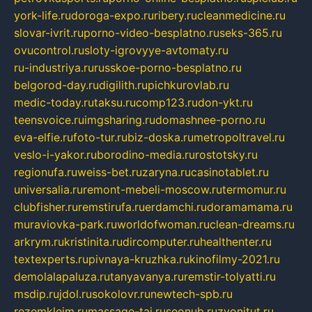
york-life.ru
doroga-expo.ru
ribery.ru
cleanmedicine.ru
slovar-ivrit.ru
porno-video-besplatno.ru
seks-365.ru
ovucontrol.ru
sloty-igrovyye-avtomaty.ru
ru-industriya.ru
russkoe-porno-besplatno.ru
belgorod-day.ru
digilith.ru
pichkurovlab.ru
medic-today.ru
taksu.ru
comp123.ru
don-ykt.ru
teensvoice.ru
imgsharing.ru
domashnee-porno.ru
eva-elfie.ru
foto-tur.ru
biz-doska.ru
metropoltravel.ru
veslo-i-yakor.ru
borodino-media.ru
rostotsky.ru
regionufa.ru
weiss-bet.ru
zaryna.ru
casinotablet.ru
universalia.ru
remont-mebeli-moscow.ru
termomur.ru
clubfisher.ru
remstirufa.ru
erdamchi.ru
doramamama.ru
muraviovka-park.ru
worldofwoman.ru
clean-dreams.ru
arkrym.ru
kristinita.ru
dircomputer.ru
healthenter.ru
textexperts.ru
pivnaya-kruzhka.ru
kinofilmy-2021.ru
demolalapaluza.ru
tanyavanya.ru
remstir-tolyatti.ru
msdip.ru
jdol.ru
sokolovr.ru
newtech-spb.ru
rezemkleim.ru
massage-tai.ru
seonub.ru
zvonitut.ru