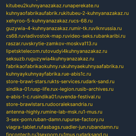
kitubeu2kuhnyanazakaz.ru
naperekate.ru
kuhnyaofabrikaufabrik.ru
kitubeu-2-kuhnyanazakaz.ru
xehyroo-5-kuhnyanazakaz.ru
cs-68.ru
guzywia-4-kuhnyanazakaz.ru
mir-tk.ru
vlknrussia.ru
cs68.ru
vladivostok-map.ru
video-seks.ru
bankaribi.ru
raszar.ru
vskrytie-zamkov-moskva113.ru
lipetsktelecom.ru
tovudyi4kuhnyanazakaz.ru
seksuzb.ru
guzywia4kuhnyanazakaz.ru
fabrikaofabrikaokuhny.ru
kuhnyaekuhnyaafabrika.ru
kuhnyaykuhnyayfabrika.ru
e-abis1c.ru
store-brawl-stars.ru
kts-services.ru
dark-sand.ru
sindika-01.ru
sp-life.ru
x-legion.ru
sib-archives.ru
e-abis-1-c.ru
sindika01.ru
venda-festival.ru
store-brawlstars.ru
dooraleksandria.ru
antenna-highly.ru
mine-lab-msk.ru
1-mus.ru
3-sex-porn.ru
ban-damn.ru
purse-factory.ru
viagra-tablet.ru
fasbags.ru
adler-jun.ru
bandamn.ru
fincontech.ru
3sexporn.ru
1mus.ru
darksand.ru