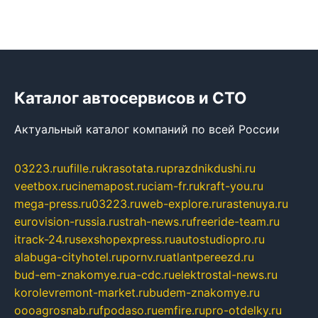
Каталог автосервисов и СТО
Актуальный каталог компаний по всей России
03223.ru
ufille.ru
krasotata.ru
prazdnikdushi.ru
veetbox.ru
cinemapost.ru
ciam-fr.ru
kraft-you.ru
mega-press.ru
03223.ru
web-explore.ru
rastenuya.ru
eurovision-russia.ru
strah-news.ru
freeride-team.ru
itrack-24.ru
sexshopexpress.ru
autostudiopro.ru
alabuga-cityhotel.ru
pornv.ru
atlantpereezd.ru
bud-em-znakomye.ru
a-cdc.ru
elektrostal-news.ru
korolevremont-market.ru
budem-znakomye.ru
oooagrosnab.ru
fpodaso.ru
emfire.ru
pro-otdelky.ru