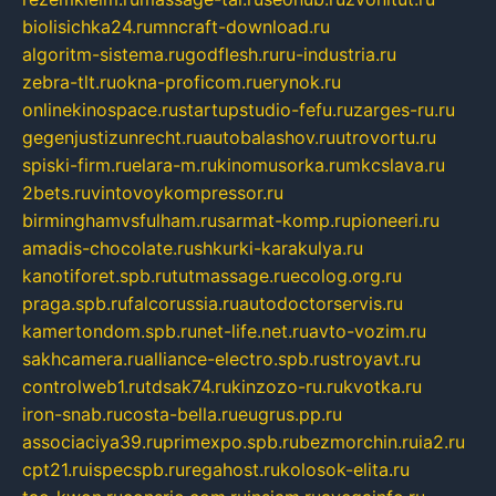
biolisichka24.ru
mncraft-download.ru
algoritm-sistema.ru
godflesh.ru
ru-industria.ru
zebra-tlt.ru
okna-proficom.ru
erynok.ru
onlinekinospace.ru
startupstudio-fefu.ru
zarges-ru.ru
gegenjustizunrecht.ru
autobalashov.ru
utrovortu.ru
spiski-firm.ru
elara-m.ru
kinomusorka.ru
mkcslava.ru
2bets.ru
vintovoykompressor.ru
birminghamvsfulham.ru
sarmat-komp.ru
pioneeri.ru
amadis-chocolate.ru
shkurki-karakulya.ru
kanotiforet.spb.ru
tutmassage.ru
ecolog.org.ru
praga.spb.ru
falcorussia.ru
autodoctorservis.ru
kamertondom.spb.ru
net-life.net.ru
avto-vozim.ru
sakhcamera.ru
alliance-electro.spb.ru
stroyavt.ru
controlweb1.ru
tdsak74.ru
kinzozo-ru.ru
kvotka.ru
iron-snab.ru
costa-bella.ru
eugrus.pp.ru
associaciya39.ru
primexpo.spb.ru
bezmorchin.ru
ia2.ru
cpt21.ru
ispecspb.ru
regahost.ru
kolosok-elita.ru