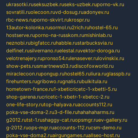
ukrasotki.ru
seksuzbek.ru
seks-uzbek.ru
porno-vk.ru
sovratili.ru
olecoon.ru
vd-dosug.ru
adonyev.ru
rbc-news.ru
porno-skvirt.ru
krospr.ru
13autor-kolonka.ru
sormol.ru
2rich.ru
hostel-65.ru
hostserve.ru
porno-na-russkom.ru
mishinlab.ru
neznobi.ru
bigfatcc.ru
habble.ru
starbucksvia.ru
delfinet.ru
silvernano.ru
elestal.ru
vektor-doroga.ru
velotrenajery.ru
pronso54.ru
lenasever.ru
lovinskix.ru
show-pets.ru
smartnews03.ru
discofoxworld.ru
miraclecoon.ru
pongup.ru
hostel65.ru
liura.ru
glasspb.ru
firehunters.ru
gribowo.ru
gnalis.ru
bulkitula.ru
hometown-france.ru
1-xbeticricetc-1-xbetti-5.ru
shop-garena.ru
cricetc-1-xbetr-1-xbetcc-2.ru
one-life-story.ru
top-halyava.ru
accounts112.ru
poka-vse-doma-2.ru
3-d-file.ru
hahahaharms.ru
g2012.ru
tst-1.ru
shaggy-cat.ru
opsmgr.ru
ev-gallery.ru
g-2012.ru
ops-mgr.ru
accounts-112.ru
csm-demo.ru
poka-vse-doma2.ru
airgungames.ru
allseo-host.ru