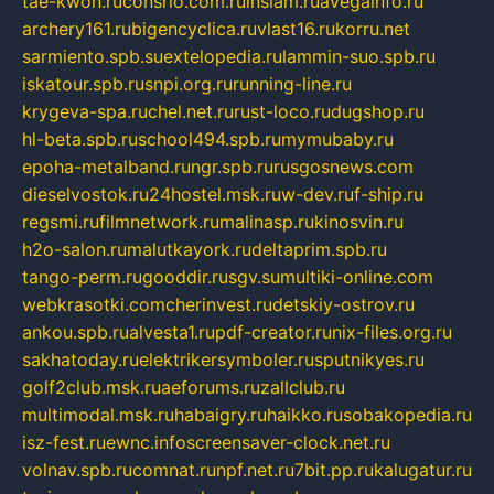
tae-kwon.ru
consrio.com.ru
insiam.ru
avegainfo.ru
archery161.ru
bigencyclica.ru
vlast16.ru
korru.net
sarmiento.spb.su
extelopedia.ru
lammin-suo.spb.ru
iskatour.spb.ru
snpi.org.ru
running-line.ru
krygeva-spa.ru
chel.net.ru
rust-loco.ru
dugshop.ru
hl-beta.spb.ru
school494.spb.ru
mymubaby.ru
epoha-metalband.ru
ngr.spb.ru
rusgosnews.com
dieselvostok.ru
24hostel.msk.ru
w-dev.ru
f-ship.ru
regsmi.ru
filmnetwork.ru
malinasp.ru
kinosvin.ru
h2o-salon.ru
malutkayork.ru
deltaprim.spb.ru
tango-perm.ru
gooddir.ru
sgv.su
multiki-online.com
webkrasotki.com
cherinvest.ru
detskiy-ostrov.ru
ankou.spb.ru
alvesta1.ru
pdf-creator.ru
nix-files.org.ru
sakhatoday.ru
elektrikersymboler.ru
sputnikyes.ru
golf2club.msk.ru
aeforums.ru
zallclub.ru
multimodal.msk.ru
habaigry.ru
haikko.ru
sobakopedia.ru
isz-fest.ru
ewnc.info
screensaver-clock.net.ru
volnav.spb.ru
comnat.ru
npf.net.ru
7bit.pp.ru
kalugatur.ru