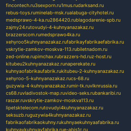
fincontech.ru
3sexporn.ru
1mus.ru
darksand.ru
rebus-toys.ru
minelab-msk.ru
alabuga-cityhotel.ru
medsprawo-4-ka.ru
2864420.ru
blagodarenie-spb.ru
zajmy24.ru
tovudyi-4-kuhnyanazakaz.ru
brazzerscom.ru
medsprawo4ka.ru
xehyroo5kuhnyanazakaz.ru
fabrikayfabrikaefabrika.ru
vskrytie-zamkov-moskva-113.ru
biletnadom.ru
zed-online.ru
pimchax.ru
brazzers-hd.ru
z-host.ru
kitubeu2kuhnyanazakaz.ru
naperekate.ru
kuhnyaofabrikaufabrik.ru
kitubeu-2-kuhnyanazakaz.ru
xehyroo-5-kuhnyanazakaz.ru
cs-68.ru
guzywia-4-kuhnyanazakaz.ru
mir-tk.ru
vlknrussia.ru
cs68.ru
vladivostok-map.ru
video-seks.ru
bankaribi.ru
raszar.ru
vskrytie-zamkov-moskva113.ru
lipetsktelecom.ru
tovudyi4kuhnyanazakaz.ru
seksuzb.ru
guzywia4kuhnyanazakaz.ru
fabrikaofabrikaokuhny.ru
kuhnyaekuhnyaafabrika.ru
kuhnyaykuhnyayfabrika.ru
e-abis1c.ru