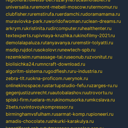
universalia.ru
remont-mebeli-moscow.ru
termomur.ru
clubfisher.ru
remstirufa.ru
erdamchi.ru
doramamama.ru
muraviovka-park.ru
worldofwoman.ru
clean-dreams.ru
arkrym.ru
kristinita.ru
dircomputer.ru
healthenter.ru
textexperts.ru
pivnaya-kruzhka.ru
kinofilmy-2021.ru
demolalapaluza.ru
tanyavanya.ru
remstir-tolyatti.ru
msdip.ru
jdol.ru
sokolovr.ru
newtech-spb.ru
rezemkleim.ru
massage-tai.ru
seonub.ru
zvonitut.ru
biolisichka24.ru
mncraft-download.ru
algoritm-sistema.ru
godflesh.ru
ru-industria.ru
zebra-tlt.ru
okna-proficom.ru
erynok.ru
onlinekinospace.ru
startupstudio-fefu.ru
zarges-ru.ru
gegenjustizunrecht.ru
autobalashov.ru
utrovortu.ru
spiski-firm.ru
elara-m.ru
kinomusorka.ru
mkcslava.ru
2bets.ru
vintovoykompressor.ru
birminghamvsfulham.ru
sarmat-komp.ru
pioneeri.ru
amadis-chocolate.ru
shkurki-karakulya.ru