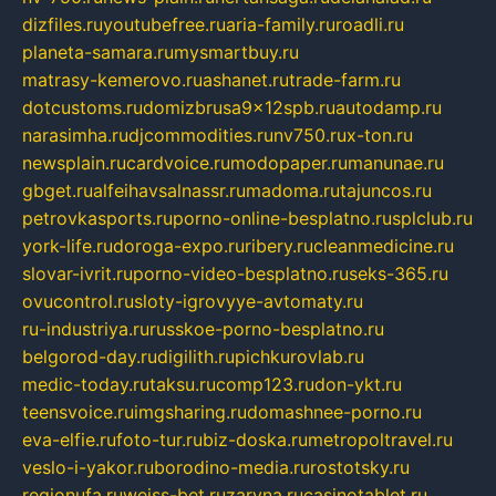
dizfiles.ru
youtubefree.ru
aria-family.ru
roadli.ru
planeta-samara.ru
mysmartbuy.ru
matrasy-kemerovo.ru
ashanet.ru
trade-farm.ru
dotcustoms.ru
domizbrusa9x12spb.ru
autodamp.ru
narasimha.ru
djcommodities.ru
nv750.ru
x-ton.ru
newsplain.ru
cardvoice.ru
modopaper.ru
manunae.ru
gbget.ru
alfeihavsalnassr.ru
madoma.ru
tajuncos.ru
petrovkasports.ru
porno-online-besplatno.ru
splclub.ru
york-life.ru
doroga-expo.ru
ribery.ru
cleanmedicine.ru
slovar-ivrit.ru
porno-video-besplatno.ru
seks-365.ru
ovucontrol.ru
sloty-igrovyye-avtomaty.ru
ru-industriya.ru
russkoe-porno-besplatno.ru
belgorod-day.ru
digilith.ru
pichkurovlab.ru
medic-today.ru
taksu.ru
comp123.ru
don-ykt.ru
teensvoice.ru
imgsharing.ru
domashnee-porno.ru
eva-elfie.ru
foto-tur.ru
biz-doska.ru
metropoltravel.ru
veslo-i-yakor.ru
borodino-media.ru
rostotsky.ru
regionufa.ru
weiss-bet.ru
zaryna.ru
casinotablet.ru