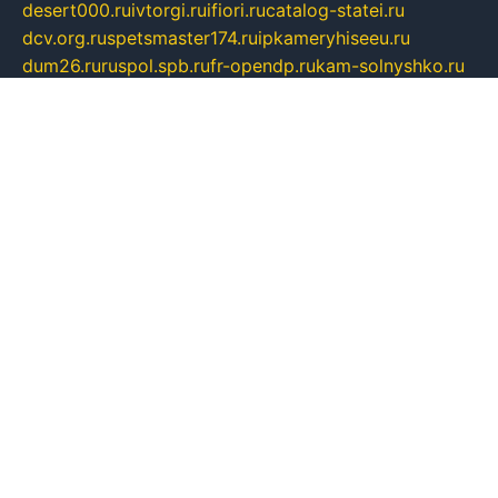
desert000.ru
ivtorgi.ru
ifiori.ru
catalog-statei.ru
dcv.org.ru
spetsmaster174.ru
ipkameryhiseeu.ru
dum26.ru
ruspol.spb.ru
fr-opendp.ru
kam-solnyshko.ru
cheyenne-arapaho.ru
sevzapmetal.spb.ru
ted-lapidus.spb.ru
parasite-eliminator.ru
sigma-complete.ru
modernworld.ru
dama-moda.ru
eholot-group.ru
sk-nvkz.ru
DRONGOLD.RU
democratia2.ru
i-farmer.ru
mass-sport.org
jablonex.spb.ru
bookmess.ru
linkword.ru
refineua.com.ru
cs-spec.net.ru
altay-mebel.ru
DNK-THEATRE.RU
mechaniks.spb.ru
ipcamtechage.ru
skosta.ru
a-sun.ru
stroy-ldsp.ru
snowlands.org.ru
childrensshoes.ru
mrlizzy.ru
mebelsofiakrd.ru
bulizhenko.ru
rumantick.net.ru
mtszerno.ru
daily-fishing.ru
glushiteli-v-spb.ru
megasat.org.ru
localization.net.ru
flyingfish.pp.ru
ds5teremok.ru
aclib.spb.ru
komissionka30.ru
mag-profit.ru
icentre-74.ru
leasing-nsk.ru
hd39.ru
rcd.com.ru