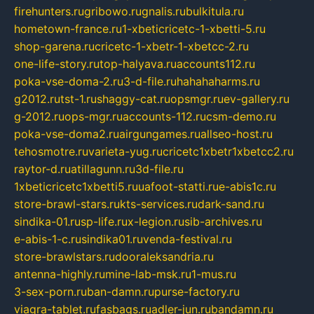
firehunters.ru
gribowo.ru
gnalis.ru
bulkitula.ru
hometown-france.ru
1-xbeticricetc-1-xbetti-5.ru
shop-garena.ru
cricetc-1-xbetr-1-xbetcc-2.ru
one-life-story.ru
top-halyava.ru
accounts112.ru
poka-vse-doma-2.ru
3-d-file.ru
hahahaharms.ru
g2012.ru
tst-1.ru
shaggy-cat.ru
opsmgr.ru
ev-gallery.ru
g-2012.ru
ops-mgr.ru
accounts-112.ru
csm-demo.ru
poka-vse-doma2.ru
airgungames.ru
allseo-host.ru
tehosmotre.ru
varieta-yug.ru
cricetc1xbetr1xbetcc2.ru
raytor-d.ru
atillagunn.ru
3d-file.ru
1xbeticricetc1xbetti5.ru
uafoot-statti.ru
e-abis1c.ru
store-brawl-stars.ru
kts-services.ru
dark-sand.ru
sindika-01.ru
sp-life.ru
x-legion.ru
sib-archives.ru
e-abis-1-c.ru
sindika01.ru
venda-festival.ru
store-brawlstars.ru
dooraleksandria.ru
antenna-highly.ru
mine-lab-msk.ru
1-mus.ru
3-sex-porn.ru
ban-damn.ru
purse-factory.ru
viagra-tablet.ru
fasbags.ru
adler-jun.ru
bandamn.ru