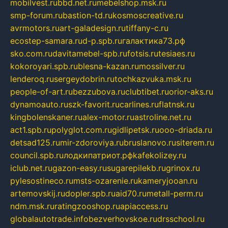
mobilvest.ru
bbd.net.ru
mebelshop.msk.ru
smp-forum.ru
bastion-td.ru
kosmoscreative.ru
avrmotors.ru
art-galadesign.ru
tiffany-c.ru
ecostep-samara.ru
d-p.spb.ru
галактика73.рф
sko.com.ru
davitamebel-spb.ru
fotsis.ru
tesiaes.ru
kokoroyari.spb.ru
blesna-kazan.ru
mossilver.ru
lenderoq.ru
sergeydobrin.ru
tochkazvuka.msk.ru
people-of-art.ru
bezzubova.ru
clubtibet.ru
orior-aks.ru
dynamoauto.ru
szk-favorit.ru
carlines.ru
flatnsk.ru
kingbolenskaner.ru
alex-motor.ru
astroline.net.ru
act1.spb.ru
polyglot.com.ru
gidlipetsk.ru
ooo-driada.ru
detsad125.ru
mir-zdoroviya.ru
bruslanovo.ru
siterem.ru
council.spb.ru
лодкипатриот.рф
kafekolizey.ru
iclub.net.ru
gazon-easy.ru
sugarepilekb.ru
grinox.ru
pylesostineco.ru
msts-ozarenie.ru
kameryjooan.ru
artemovskij.ru
dopler.spb.ru
aid70.ru
metall-perm.ru
ndm.msk.ru
ratingzooshop.ru
apiaccess.ru
globalautotrade.info
bezverhovskoe.ru
drsschool.ru