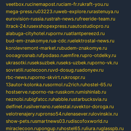
veetbox.ru
cinemapost.ru
ciam-fr.ru
kraft-you.ru
mega-press.ru
03223.ru
web-explore.ru
rastenuya.ru
eurovision-russia.ru
strah-news.ru
freeride-team.ru
itrack-24.ru
sexshopexpress.ru
autostudiopro.ru
alabuga-cityhotel.ru
pornv.ru
atlantpereezd.ru
bud-em-znakomye.ru
a-cdc.ru
elektrostal-news.ru
korolevremont-market.ru
budem-znakomye.ru
oooagrosnab.ru
fpodaso.ru
emfire.ru
pro-otdelky.ru
ukrasotki.ru
seksuzbek.ru
seks-uzbek.ru
porno-vk.ru
sovratili.ru
olecoon.ru
vd-dosug.ru
adonyev.ru
rbc-news.ru
porno-skvirt.ru
krospr.ru
13autor-kolonka.ru
sormol.ru
2rich.ru
hostel-65.ru
hostserve.ru
porno-na-russkom.ru
mishinlab.ru
neznobi.ru
bigfatcc.ru
habble.ru
starbucksvia.ru
delfinet.ru
silvernano.ru
elestal.ru
vektor-doroga.ru
velotrenajery.ru
pronso54.ru
lenasever.ru
lovinskix.ru
show-pets.ru
smartnews03.ru
discofoxworld.ru
miraclecoon.ru
pongup.ru
hostel65.ru
liura.ru
glasspb.ru