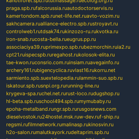
kanotiforet.spb.ru
tutmassage.ru
ecolog.org.ru
praga.spb.ru
falcorussia.ru
autodoctorservis.ru
kamertondom.spb.ru
net-life.net.ru
avto-vozim.ru
sakhcamera.ru
alliance-electro.spb.ru
stroyavt.ru
controlweb1.ru
tdsak74.ru
kinzozo-ru.ru
kvotka.ru
iron-snab.ru
costa-bella.ru
eugrus.pp.ru
associaciya39.ru
primexpo.spb.ru
bezmorchin.ru
ia2.ru
cpt21.ru
ispecspb.ru
regahost.ru
kolosok-elita.ru
tae-kwon.ru
consrio.com.ru
insiam.ru
avegainfo.ru
archery161.ru
bigencyclica.ru
vlast16.ru
korru.net
sarmiento.spb.su
extelopedia.ru
lammin-suo.spb.ru
iskatour.spb.ru
snpi.org.ru
running-line.ru
krygeva-spa.ru
chel.net.ru
rust-loco.ru
dugshop.ru
hl-beta.spb.ru
school494.spb.ru
mymubaby.ru
epoha-metalband.ru
ngr.spb.ru
rusgosnews.com
dieselvostok.ru
24hostel.msk.ru
w-dev.ru
f-ship.ru
regsmi.ru
filmnetwork.ru
malinasp.ru
kinosvin.ru
h2o-salon.ru
malutkayork.ru
deltaprim.spb.ru