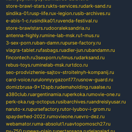
store-brawl-stars.ru
kts-services.ru
dark-sand.ru
sindika-01.ru
sp-life.ru
x-legion.ru
sib-archives.ru
e-abis-1-c.ru
sindika01.ru
venda-festival.ru
store-brawlstars.ru
dooraleksandria.ru
antenna-highly.ru
mine-lab-msk.ru
1-mus.ru
3-sex-porn.ru
ban-damn.ru
purse-factory.ru
viagra-tablet.ru
fasbags.ru
adler-jun.ru
bandamn.ru
fincontech.ru
3sexporn.ru
1mus.ru
darksand.ru
rebus-toys.ru
minelab-msk.ru
rtdco.ru
seo-prodvizhenie-sajtov-stroitelnyh-kompanij.ru
card-voice.ru
rulonnyygazon177.ru
snow-guard.ru
domizbrusa-9x12spb.ru
demaholding.ru
aalse.ru
a380club.ru
argentinamia.ru
perkoka.ru
movie-one.ru
perk-oka.ru
g-octopus.ru
sibarchives.ru
andreislyusar.ru
naruto-x.ru
pursefactory.ru
tor-lyubov-i-grom.ru
spayderhed-2022.ru
movieone.ru
evro-dez.ru
webamator.ru
ma-absolut1.ru
avtopomosch27.ru
nv-750.ru
news-plain.ru
nertansaga.ru
delanalad.ru