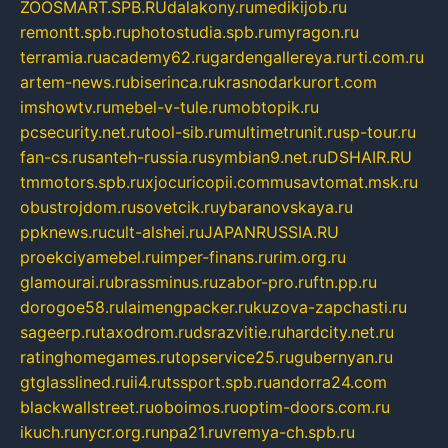
ZOOSMART.SPB.RU
dalakony.ru
medikijob.ru
remontt.spb.ru
photostudia.spb.ru
myragon.ru
terramia.ru
academy62.ru
gardengallereya.ru
rti.com.ru
artem-news.ru
biserinca.ru
krasnodarkurort.com
imshowtv.ru
mebel-v-tule.ru
mobtopik.ru
pcsecurity.net.ru
tool-sib.ru
multimetrunit.ru
sp-tour.ru
fan-cs.ru
santeh-russia.ru
symbian9.net.ru
DSHAIR.RU
tmmotors.spb.ru
xjocuricopii.com
musavtomat.msk.ru
obustrojdom.ru
sovetcik.ru
ybaranovskaya.ru
ppknews.ru
cult-alshei.ru
JAPANRUSSIA.RU
proekciyamebel.ru
imper-finans.ru
rim.org.ru
glamourai.ru
brassminus.ru
zabor-pro.ru
ftn.pp.ru
dorogoe58.ru
laimengpacker.ru
kuzova-zapchasti.ru
sageerp.ru
taxodrom.ru
dsrazvitie.ru
hardcity.net.ru
ratinghomegames.ru
topservice25.ru
gubernyan.ru
gtglasslined.ru
ii4.ru
tssport.spb.ru
andorra24.com
blackwallstreet.ru
oboimos.ru
optim-doors.com.ru
ikuch.ru
nycr.org.ru
npa21.ru
vremya-ch.spb.ru