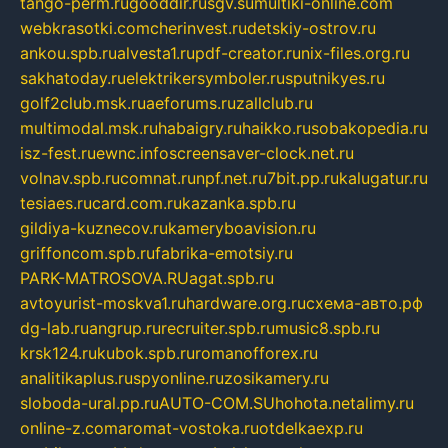
tango-perm.ru
gooddir.ru
sgv.su
multiki-online.com
webkrasotki.com
cherinvest.ru
detskiy-ostrov.ru
ankou.spb.ru
alvesta1.ru
pdf-creator.ru
nix-files.org.ru
sakhatoday.ru
elektrikersymboler.ru
sputnikyes.ru
golf2club.msk.ru
aeforums.ru
zallclub.ru
multimodal.msk.ru
habaigry.ru
haikko.ru
sobakopedia.ru
isz-fest.ru
ewnc.info
screensaver-clock.net.ru
volnav.spb.ru
comnat.ru
npf.net.ru
7bit.pp.ru
kalugatur.ru
tesiaes.ru
card.com.ru
kazanka.spb.ru
gildiya-kuznecov.ru
kameryboavision.ru
griffoncom.spb.ru
fabrika-emotsiy.ru
PARK-MATROSOVA.RU
agat.spb.ru
avtoyurist-moskva1.ru
hardware.org.ru
схема-авто.рф
dg-lab.ru
angrup.ru
recruiter.spb.ru
music8.spb.ru
krsk124.ru
kubok.spb.ru
romanofforex.ru
analitikaplus.ru
spyonline.ru
zosikamery.ru
sloboda-ural.pp.ru
AUTO-COM.SU
hohota.net
alimy.ru
online-z.com
aromat-vostoka.ru
otdelkaexp.ru