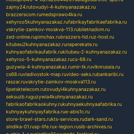
zajmy24.ru
tovudyi-4-kuhnyanazakaz.ru
brazzerscom.ru
medsprawo4ka.ru
xehyroo5kuhnyanazakaz.ru
fabrikayfabrikaefabrika.ru
vskrytie-zamkov-moskva-113.ru
biletnadom.ru
zed-online.ru
pimchax.ru
brazzers-hd.ru
z-host.ru
kitubeu2kuhnyanazakaz.ru
naperekate.ru
kuhnyaofabrikaufabrik.ru
kitubeu-2-kuhnyanazakaz.ru
xehyroo-5-kuhnyanazakaz.ru
cs-68.ru
guzywia-4-kuhnyanazakaz.ru
mir-tk.ru
vlknrussia.ru
cs68.ru
vladivostok-map.ru
video-seks.ru
bankaribi.ru
raszar.ru
vskrytie-zamkov-moskva113.ru
lipetsktelecom.ru
tovudyi4kuhnyanazakaz.ru
seksuzb.ru
guzywia4kuhnyanazakaz.ru
fabrikaofabrikaokuhny.ru
kuhnyaekuhnyaafabrika.ru
kuhnyaykuhnyayfabrika.ru
e-abis1c.ru
store-brawl-stars.ru
kts-services.ru
dark-sand.ru
sindika-01.ru
sp-life.ru
x-legion.ru
sib-archives.ru