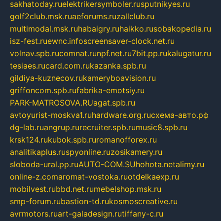
sakhatoday.ru
elektrikersymboler.ru
sputnikyes.ru
golf2club.msk.ru
aeforums.ru
zallclub.ru
multimodal.msk.ru
habaigry.ru
haikko.ru
sobakopedia.ru
isz-fest.ru
ewnc.info
screensaver-clock.net.ru
volnav.spb.ru
comnat.ru
npf.net.ru
7bit.pp.ru
kalugatur.ru
tesiaes.ru
card.com.ru
kazanka.spb.ru
gildiya-kuznecov.ru
kameryboavision.ru
griffoncom.spb.ru
fabrika-emotsiy.ru
PARK-MATROSOVA.RU
agat.spb.ru
avtoyurist-moskva1.ru
hardware.org.ru
схема-авто.рф
dg-lab.ru
angrup.ru
recruiter.spb.ru
music8.spb.ru
krsk124.ru
kubok.spb.ru
romanofforex.ru
analitikaplus.ru
spyonline.ru
zosikamery.ru
sloboda-ural.pp.ru
AUTO-COM.SU
hohota.net
alimy.ru
online-z.com
aromat-vostoka.ru
otdelkaexp.ru
mobilvest.ru
bbd.net.ru
mebelshop.msk.ru
smp-forum.ru
bastion-td.ru
kosmoscreative.ru
avrmotors.ru
art-galadesign.ru
tiffany-c.ru