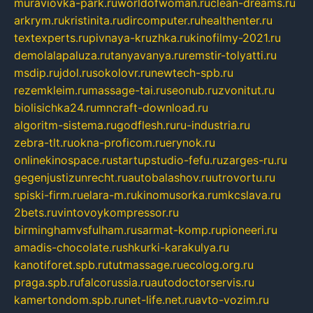
muraviovka-park.ru
worldofwoman.ru
clean-dreams.ru
arkrym.ru
kristinita.ru
dircomputer.ru
healthenter.ru
textexperts.ru
pivnaya-kruzhka.ru
kinofilmy-2021.ru
demolalapaluza.ru
tanyavanya.ru
remstir-tolyatti.ru
msdip.ru
jdol.ru
sokolovr.ru
newtech-spb.ru
rezemkleim.ru
massage-tai.ru
seonub.ru
zvonitut.ru
biolisichka24.ru
mncraft-download.ru
algoritm-sistema.ru
godflesh.ru
ru-industria.ru
zebra-tlt.ru
okna-proficom.ru
erynok.ru
onlinekinospace.ru
startupstudio-fefu.ru
zarges-ru.ru
gegenjustizunrecht.ru
autobalashov.ru
utrovortu.ru
spiski-firm.ru
elara-m.ru
kinomusorka.ru
mkcslava.ru
2bets.ru
vintovoykompressor.ru
birminghamvsfulham.ru
sarmat-komp.ru
pioneeri.ru
amadis-chocolate.ru
shkurki-karakulya.ru
kanotiforet.spb.ru
tutmassage.ru
ecolog.org.ru
praga.spb.ru
falcorussia.ru
autodoctorservis.ru
kamertondom.spb.ru
net-life.net.ru
avto-vozim.ru