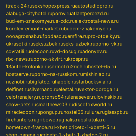
itrack-24.ru
sexshopexpress.ru
autostudiopro.ru
alabuga-cityhotel.ru
pornv.ru
atlantpereezd.ru
bud-em-znakomye.ru
a-cdc.ru
elektrostal-news.ru
korolevremont-market.ru
budem-znakomye.ru
oooagrosnab.ru
fpodaso.ru
emfire.ru
pro-otdelky.ru
ukrasotki.ru
seksuzbek.ru
seks-uzbek.ru
porno-vk.ru
sovratili.ru
olecoon.ru
vd-dosug.ru
adonyev.ru
rbc-news.ru
porno-skvirt.ru
krospr.ru
13autor-kolonka.ru
sormol.ru
2rich.ru
hostel-65.ru
hostserve.ru
porno-na-russkom.ru
mishinlab.ru
neznobi.ru
bigfatcc.ru
habble.ru
starbucksvia.ru
delfinet.ru
silvernano.ru
elestal.ru
vektor-doroga.ru
velotrenajery.ru
pronso54.ru
lenasever.ru
lovinskix.ru
show-pets.ru
smartnews03.ru
discofoxworld.ru
miraclecoon.ru
pongup.ru
hostel65.ru
liura.ru
glasspb.ru
firehunters.ru
gribowo.ru
gnalis.ru
bulkitula.ru
hometown-france.ru
1-xbeticricetc-1-xbetti-5.ru
shop-garena.ru
cricetc-1-xbetr-1-xbetcc-2.ru