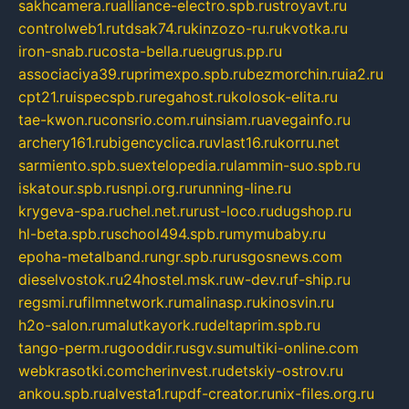
sakhcamera.ru
alliance-electro.spb.ru
stroyavt.ru
controlweb1.ru
tdsak74.ru
kinzozo-ru.ru
kvotka.ru
iron-snab.ru
costa-bella.ru
eugrus.pp.ru
associaciya39.ru
primexpo.spb.ru
bezmorchin.ru
ia2.ru
cpt21.ru
ispecspb.ru
regahost.ru
kolosok-elita.ru
tae-kwon.ru
consrio.com.ru
insiam.ru
avegainfo.ru
archery161.ru
bigencyclica.ru
vlast16.ru
korru.net
sarmiento.spb.su
extelopedia.ru
lammin-suo.spb.ru
iskatour.spb.ru
snpi.org.ru
running-line.ru
krygeva-spa.ru
chel.net.ru
rust-loco.ru
dugshop.ru
hl-beta.spb.ru
school494.spb.ru
mymubaby.ru
epoha-metalband.ru
ngr.spb.ru
rusgosnews.com
dieselvostok.ru
24hostel.msk.ru
w-dev.ru
f-ship.ru
regsmi.ru
filmnetwork.ru
malinasp.ru
kinosvin.ru
h2o-salon.ru
malutkayork.ru
deltaprim.spb.ru
tango-perm.ru
gooddir.ru
sgv.su
multiki-online.com
webkrasotki.com
cherinvest.ru
detskiy-ostrov.ru
ankou.spb.ru
alvesta1.ru
pdf-creator.ru
nix-files.org.ru