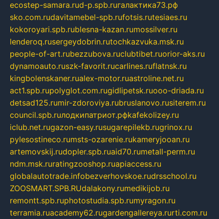
ecostep-samara.ru
d-p.spb.ru
галактика73.рф
sko.com.ru
davitamebel-spb.ru
fotsis.ru
tesiaes.ru
kokoroyari.spb.ru
blesna-kazan.ru
mossilver.ru
lenderoq.ru
sergeydobrin.ru
tochkazvuka.msk.ru
people-of-art.ru
bezzubova.ru
clubtibet.ru
orior-aks.ru
dynamoauto.ru
szk-favorit.ru
carlines.ru
flatnsk.ru
kingbolenskaner.ru
alex-motor.ru
astroline.net.ru
act1.spb.ru
polyglot.com.ru
gidlipetsk.ru
ooo-driada.ru
detsad125.ru
mir-zdoroviya.ru
bruslanovo.ru
siterem.ru
council.spb.ru
лодкипатриот.рф
kafekolizey.ru
iclub.net.ru
gazon-easy.ru
sugarepilekb.ru
grinox.ru
pylesostineco.ru
msts-ozarenie.ru
kameryjooan.ru
artemovskij.ru
dopler.spb.ru
aid70.ru
metall-perm.ru
ndm.msk.ru
ratingzooshop.ru
apiaccess.ru
globalautotrade.info
bezverhovskoe.ru
drsschool.ru
ZOOSMART.SPB.RU
dalakony.ru
medikijob.ru
remontt.spb.ru
photostudia.spb.ru
myragon.ru
terramia.ru
academy62.ru
gardengallereya.ru
rti.com.ru