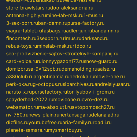
e-abis-1-c.ru
sindika01.ru
venda-festival.ru
store-brawlstars.ru
dooraleksandria.ru
antenna-highly.ru
mine-lab-msk.ru
1-mus.ru
3-sex-porn.ru
ban-damn.ru
purse-factory.ru
viagra-tablet.ru
fasbags.ru
adler-jun.ru
bandamn.ru
fincontech.ru
3sexporn.ru
1mus.ru
darksand.ru
rebus-toys.ru
minelab-msk.ru
rtdco.ru
seo-prodvizhenie-sajtov-stroitelnyh-kompanij.ru
card-voice.ru
rulonnyygazon177.ru
snow-guard.ru
domizbrusa-9x12spb.ru
demaholding.ru
aalse.ru
a380club.ru
argentinamia.ru
perkoka.ru
movie-one.ru
perk-oka.ru
g-octopus.ru
sibarchives.ru
andreislyusar.ru
naruto-x.ru
pursefactory.ru
tor-lyubov-i-grom.ru
spayderhed-2022.ru
movieone.ru
evro-dez.ru
webamator.ru
ma-absolut1.ru
avtopomosch27.ru
nv-750.ru
news-plain.ru
nertansaga.ru
delanalad.ru
dizfiles.ru
youtubefree.ru
aria-family.ru
roadli.ru
planeta-samara.ru
mysmartbuy.ru