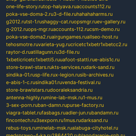
one-life-story.ru
top-halyava.ru
accounts112.ru
poka-vse-doma-2.ru
3-d-file.ru
hahahaharms.ru
g2012.ru
tst-1.ru
shaggy-cat.ru
opsmgr.ru
ev-gallery.ru
g-2012.ru
ops-mgr.ru
accounts-112.ru
csm-demo.ru
poka-vse-doma2.ru
airgungames.ru
allseo-host.ru
tehosmotre.ru
varieta-yug.ru
cricetc1xbetr1xbetcc2.ru
raytor-d.ru
atillagunn.ru
3d-file.ru
1xbeticricetc1xbetti5.ru
uafoot-statti.ru
e-abis1c.ru
store-brawl-stars.ru
kts-services.ru
dark-sand.ru
sindika-01.ru
sp-life.ru
x-legion.ru
sib-archives.ru
e-abis-1-c.ru
sindika01.ru
venda-festival.ru
store-brawlstars.ru
dooraleksandria.ru
antenna-highly.ru
mine-lab-msk.ru
1-mus.ru
3-sex-porn.ru
ban-damn.ru
purse-factory.ru
viagra-tablet.ru
fasbags.ru
adler-jun.ru
bandamn.ru
fincontech.ru
3sexporn.ru
1mus.ru
darksand.ru
rebus-toys.ru
minelab-msk.ru
alabuga-cityhotel.ru
medsprawo-4-ka.ru
2864420.ru
blagodarenie-spb.ru