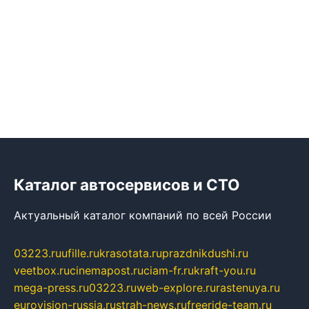
Каталог автосервисов и СТО
Актуальный каталог компаний по всей России
03223.ru
ufille.ru
krasotata.ru
prazdnikdushi.ru
veetbox.ru
cinemapost.ru
ciam-fr.ru
kraft-you.ru
mega-press.ru
03223.ru
web-explore.ru
rastenuya.ru
eurovision-russia.ru
strah-news.ru
freeride-team.ru