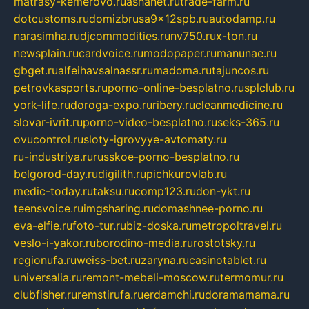
matrasy-kemerovo.ru
ashanet.ru
trade-farm.ru
dotcustoms.ru
domizbrusa9x12spb.ru
autodamp.ru
narasimha.ru
djcommodities.ru
nv750.ru
x-ton.ru
newsplain.ru
cardvoice.ru
modopaper.ru
manunae.ru
gbget.ru
alfeihavsalnassr.ru
madoma.ru
tajuncos.ru
petrovkasports.ru
porno-online-besplatno.ru
splclub.ru
york-life.ru
doroga-expo.ru
ribery.ru
cleanmedicine.ru
slovar-ivrit.ru
porno-video-besplatno.ru
seks-365.ru
ovucontrol.ru
sloty-igrovyye-avtomaty.ru
ru-industriya.ru
russkoe-porno-besplatno.ru
belgorod-day.ru
digilith.ru
pichkurovlab.ru
medic-today.ru
taksu.ru
comp123.ru
don-ykt.ru
teensvoice.ru
imgsharing.ru
domashnee-porno.ru
eva-elfie.ru
foto-tur.ru
biz-doska.ru
metropoltravel.ru
veslo-i-yakor.ru
borodino-media.ru
rostotsky.ru
regionufa.ru
weiss-bet.ru
zaryna.ru
casinotablet.ru
universalia.ru
remont-mebeli-moscow.ru
termomur.ru
clubfisher.ru
remstirufa.ru
erdamchi.ru
doramamama.ru