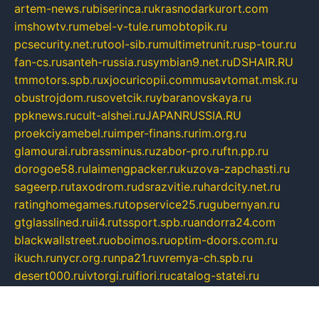
artem-news.ru
biserinca.ru
krasnodarkurort.com
imshowtv.ru
mebel-v-tule.ru
mobtopik.ru
pcsecurity.net.ru
tool-sib.ru
multimetrunit.ru
sp-tour.ru
fan-cs.ru
santeh-russia.ru
symbian9.net.ru
DSHAIR.RU
tmmotors.spb.ru
xjocuricopii.com
musavtomat.msk.ru
obustrojdom.ru
sovetcik.ru
ybaranovskaya.ru
ppknews.ru
cult-alshei.ru
JAPANRUSSIA.RU
proekciyamebel.ru
imper-finans.ru
rim.org.ru
glamourai.ru
brassminus.ru
zabor-pro.ru
ftn.pp.ru
dorogoe58.ru
laimengpacker.ru
kuzova-zapchasti.ru
sageerp.ru
taxodrom.ru
dsrazvitie.ru
hardcity.net.ru
ratinghomegames.ru
topservice25.ru
gubernyan.ru
gtglasslined.ru
ii4.ru
tssport.spb.ru
andorra24.com
blackwallstreet.ru
oboimos.ru
optim-doors.com.ru
ikuch.ru
nycr.org.ru
npa21.ru
vremya-ch.spb.ru
desert000.ru
ivtorgi.ru
ifiori.ru
catalog-statei.ru
dcv.org.ru
spetsmaster174.ru
ipkameryhiseeu.ru
dum26.ru
ruspol.spb.ru
fr-opendp.ru
kam-solnyshko.ru