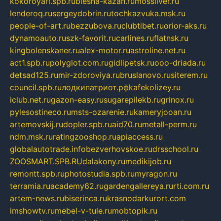
kokoroyari.spb.ru
blesna-kazan.ru
mossilver.ru
lenderoq.ru
sergeydobrin.ru
tochkazvuka.msk.ru
people-of-art.ru
bezzubova.ru
clubtibet.ru
orior-aks.ru
dynamoauto.ru
szk-favorit.ru
carlines.ru
flatnsk.ru
kingbolenskaner.ru
alex-motor.ru
astroline.net.ru
act1.spb.ru
polyglot.com.ru
gidlipetsk.ru
ooo-driada.ru
detsad125.ru
mir-zdoroviya.ru
bruslanovo.ru
siterem.ru
council.spb.ru
лодкипатриот.рф
kafekolizey.ru
iclub.net.ru
gazon-easy.ru
sugarepilekb.ru
grinox.ru
pylesostineco.ru
msts-ozarenie.ru
kameryjooan.ru
artemovskij.ru
dopler.spb.ru
aid70.ru
metall-perm.ru
ndm.msk.ru
ratingzooshop.ru
apiaccess.ru
globalautotrade.info
bezverhovskoe.ru
drsschool.ru
ZOOSMART.SPB.RU
dalakony.ru
medikijob.ru
remontt.spb.ru
photostudia.spb.ru
myragon.ru
terramia.ru
academy62.ru
gardengallereya.ru
rti.com.ru
artem-news.ru
biserinca.ru
krasnodarkurort.com
imshowtv.ru
mebel-v-tule.ru
mobtopik.ru