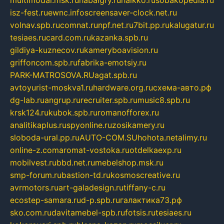
isz-fest.ru
ewnc.info
screensaver-clock.net.ru
volnav.spb.ru
comnat.ru
npf.net.ru
7bit.pp.ru
kalugatur.ru
tesiaes.ru
card.com.ru
kazanka.spb.ru
gildiya-kuznecov.ru
kameryboavision.ru
griffoncom.spb.ru
fabrika-emotsiy.ru
PARK-MATROSOVA.RU
agat.spb.ru
avtoyurist-moskva1.ru
hardware.org.ru
схема-авто.рф
dg-lab.ru
angrup.ru
recruiter.spb.ru
music8.spb.ru
krsk124.ru
kubok.spb.ru
romanofforex.ru
analitikaplus.ru
spyonline.ru
zosikamery.ru
sloboda-ural.pp.ru
AUTO-COM.SU
hohota.net
alimy.ru
online-z.com
aromat-vostoka.ru
otdelkaexp.ru
mobilvest.ru
bbd.net.ru
mebelshop.msk.ru
smp-forum.ru
bastion-td.ru
kosmoscreative.ru
avrmotors.ru
art-galadesign.ru
tiffany-c.ru
ecostep-samara.ru
d-p.spb.ru
галактика73.рф
sko.com.ru
davitamebel-spb.ru
fotsis.ru
tesiaes.ru