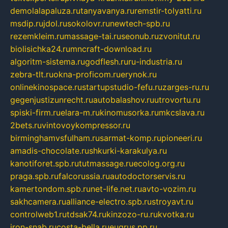
demolalapaluza.ru
tanyavanya.ru
remstir-tolyatti.ru
msdip.ru
jdol.ru
sokolovr.ru
newtech-spb.ru
rezemkleim.ru
massage-tai.ru
seonub.ru
zvonitut.ru
biolisichka24.ru
mncraft-download.ru
algoritm-sistema.ru
godflesh.ru
ru-industria.ru
zebra-tlt.ru
okna-proficom.ru
erynok.ru
onlinekinospace.ru
startupstudio-fefu.ru
zarges-ru.ru
gegenjustizunrecht.ru
autobalashov.ru
utrovortu.ru
spiski-firm.ru
elara-m.ru
kinomusorka.ru
mkcslava.ru
2bets.ru
vintovoykompressor.ru
birminghamvsfulham.ru
sarmat-komp.ru
pioneeri.ru
amadis-chocolate.ru
shkurki-karakulya.ru
kanotiforet.spb.ru
tutmassage.ru
ecolog.org.ru
praga.spb.ru
falcorussia.ru
autodoctorservis.ru
kamertondom.spb.ru
net-life.net.ru
avto-vozim.ru
sakhcamera.ru
alliance-electro.spb.ru
stroyavt.ru
controlweb1.ru
tdsak74.ru
kinzozo-ru.ru
kvotka.ru
iron-snab.ru
costa-bella.ru
eugrus.pp.ru