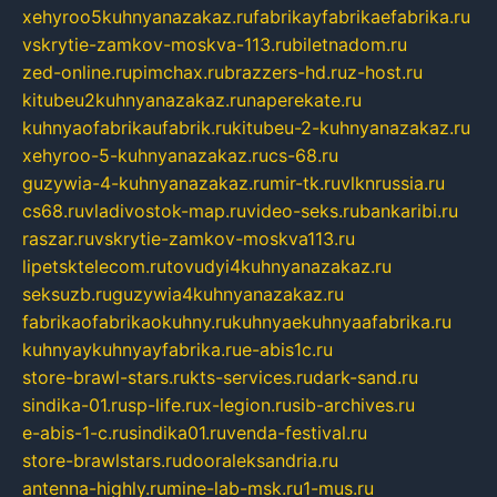
xehyroo5kuhnyanazakaz.ru
fabrikayfabrikaefabrika.ru
vskrytie-zamkov-moskva-113.ru
biletnadom.ru
zed-online.ru
pimchax.ru
brazzers-hd.ru
z-host.ru
kitubeu2kuhnyanazakaz.ru
naperekate.ru
kuhnyaofabrikaufabrik.ru
kitubeu-2-kuhnyanazakaz.ru
xehyroo-5-kuhnyanazakaz.ru
cs-68.ru
guzywia-4-kuhnyanazakaz.ru
mir-tk.ru
vlknrussia.ru
cs68.ru
vladivostok-map.ru
video-seks.ru
bankaribi.ru
raszar.ru
vskrytie-zamkov-moskva113.ru
lipetsktelecom.ru
tovudyi4kuhnyanazakaz.ru
seksuzb.ru
guzywia4kuhnyanazakaz.ru
fabrikaofabrikaokuhny.ru
kuhnyaekuhnyaafabrika.ru
kuhnyaykuhnyayfabrika.ru
e-abis1c.ru
store-brawl-stars.ru
kts-services.ru
dark-sand.ru
sindika-01.ru
sp-life.ru
x-legion.ru
sib-archives.ru
e-abis-1-c.ru
sindika01.ru
venda-festival.ru
store-brawlstars.ru
dooraleksandria.ru
antenna-highly.ru
mine-lab-msk.ru
1-mus.ru