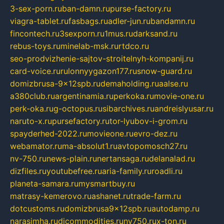
3-sex-porn.ru
ban-damn.ru
purse-factory.ru
viagra-tablet.ru
fasbags.ru
adler-jun.ru
bandamn.ru
fincontech.ru
3sexporn.ru
1mus.ru
darksand.ru
rebus-toys.ru
minelab-msk.ru
rtdco.ru
seo-prodvizhenie-sajtov-stroitelnyh-kompanij.ru
card-voice.ru
rulonnyygazon177.ru
snow-guard.ru
domizbrusa-9x12spb.ru
demaholding.ru
aalse.ru
a380club.ru
argentinamia.ru
perkoka.ru
movie-one.ru
perk-oka.ru
g-octopus.ru
sibarchives.ru
andreislyusar.ru
naruto-x.ru
pursefactory.ru
tor-lyubov-i-grom.ru
spayderhed-2022.ru
movieone.ru
evro-dez.ru
webamator.ru
ma-absolut1.ru
avtopomosch27.ru
nv-750.ru
news-plain.ru
nertansaga.ru
delanalad.ru
dizfiles.ru
youtubefree.ru
aria-family.ru
roadli.ru
planeta-samara.ru
mysmartbuy.ru
matrasy-kemerovo.ru
ashanet.ru
trade-farm.ru
dotcustoms.ru
domizbrusa9x12spb.ru
autodamp.ru
narasimha.ru
djcommodities.ru
nv750.ru
x-ton.ru