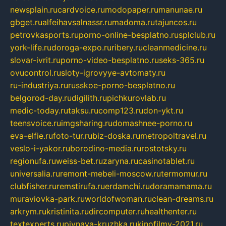
newsplain.ru
cardvoice.ru
modopaper.ru
manunae.ru
gbget.ru
alfeihavsalnassr.ru
madoma.ru
tajuncos.ru
petrovkasports.ru
porno-online-besplatno.ru
splclub.ru
york-life.ru
doroga-expo.ru
ribery.ru
cleanmedicine.ru
slovar-ivrit.ru
porno-video-besplatno.ru
seks-365.ru
ovucontrol.ru
sloty-igrovyye-avtomaty.ru
ru-industriya.ru
russkoe-porno-besplatno.ru
belgorod-day.ru
digilith.ru
pichkurovlab.ru
medic-today.ru
taksu.ru
comp123.ru
don-ykt.ru
teensvoice.ru
imgsharing.ru
domashnee-porno.ru
eva-elfie.ru
foto-tur.ru
biz-doska.ru
metropoltravel.ru
veslo-i-yakor.ru
borodino-media.ru
rostotsky.ru
regionufa.ru
weiss-bet.ru
zaryna.ru
casinotablet.ru
universalia.ru
remont-mebeli-moscow.ru
termomur.ru
clubfisher.ru
remstirufa.ru
erdamchi.ru
doramamama.ru
muraviovka-park.ru
worldofwoman.ru
clean-dreams.ru
arkrym.ru
kristinita.ru
dircomputer.ru
healthenter.ru
textexperts.ru
pivnaya-kruzhka.ru
kinofilmy-2021.ru