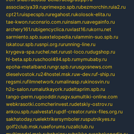
associaciya39.ru
primexpo.spb.ru
bezmorchin.ru
ia2.ru
cpt21.ru
ispecspb.ru
regahost.ru
kolosok-elita.ru
tae-kwon.ru
consrio.com.ru
insiam.ru
avegainfo.ru
archery161.ru
bigencyclica.ru
vlast16.ru
korru.net
sarmiento.spb.su
extelopedia.ru
lammin-suo.spb.ru
iskatour.spb.ru
snpi.org.ru
running-line.ru
krygeva-spa.ru
chel.net.ru
rust-loco.ru
dugshop.ru
hl-beta.spb.ru
school494.spb.ru
mymubaby.ru
epoha-metalband.ru
ngr.spb.ru
rusgosnews.com
dieselvostok.ru
24hostel.msk.ru
w-dev.ru
f-ship.ru
regsmi.ru
filmnetwork.ru
malinasp.ru
kinosvin.ru
h2o-salon.ru
malutkayork.ru
deltaprim.spb.ru
tango-perm.ru
gooddir.ru
sgv.su
multiki-online.com
webkrasotki.com
cherinvest.ru
detskiy-ostrov.ru
ankou.spb.ru
alvesta1.ru
pdf-creator.ru
nix-files.org.ru
sakhatoday.ru
elektrikersymboler.ru
sputnikyes.ru
golf2club.msk.ru
aeforums.ru
zallclub.ru
multimodal.msk.ru
habaigry.ru
haikko.ru
sobakopedia.ru