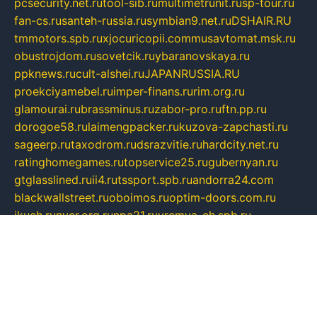
pcsecurity.net.ru
tool-sib.ru
multimetrunit.ru
sp-tour.ru
fan-cs.ru
santeh-russia.ru
symbian9.net.ru
DSHAIR.RU
tmmotors.spb.ru
xjocuricopii.com
musavtomat.msk.ru
obustrojdom.ru
sovetcik.ru
ybaranovskaya.ru
ppknews.ru
cult-alshei.ru
JAPANRUSSIA.RU
proekciyamebel.ru
imper-finans.ru
rim.org.ru
glamourai.ru
brassminus.ru
zabor-pro.ru
ftn.pp.ru
dorogoe58.ru
laimengpacker.ru
kuzova-zapchasti.ru
sageerp.ru
taxodrom.ru
dsrazvitie.ru
hardcity.net.ru
ratinghomegames.ru
topservice25.ru
gubernyan.ru
gtglasslined.ru
ii4.ru
tssport.spb.ru
andorra24.com
blackwallstreet.ru
oboimos.ru
optim-doors.com.ru
ikuch.ru
nycr.org.ru
npa21.ru
vremya-ch.spb.ru
desert000.ru
ivtorgi.ru
ifiori.ru
catalog-statei.ru
dcv.org.ru
spetsmaster174.ru
ipkameryhiseeu.ru
dum26.ru
ruspol.spb.ru
fr-opendp.ru
kam-solnyshko.ru
cheyenne-arapaho.ru
sevzapmetal.spb.ru
ted-lapidus.spb.ru
parasite-eliminator.ru