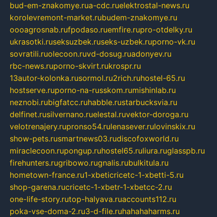
bud-em-znakomye.ru
a-cdc.ru
elektrostal-news.ru
korolevremont-market.ru
budem-znakomye.ru
oooagrosnab.ru
fpodaso.ru
emfire.ru
pro-otdelky.ru
ukrasotki.ru
seksuzbek.ru
seks-uzbek.ru
porno-vk.ru
sovratili.ru
olecoon.ru
vd-dosug.ru
adonyev.ru
rbc-news.ru
porno-skvirt.ru
krospr.ru
13autor-kolonka.ru
sormol.ru
2rich.ru
hostel-65.ru
hostserve.ru
porno-na-russkom.ru
mishinlab.ru
neznobi.ru
bigfatcc.ru
habble.ru
starbucksvia.ru
delfinet.ru
silvernano.ru
elestal.ru
vektor-doroga.ru
velotrenajery.ru
pronso54.ru
lenasever.ru
lovinskix.ru
show-pets.ru
smartnews03.ru
discofoxworld.ru
miraclecoon.ru
pongup.ru
hostel65.ru
liura.ru
glasspb.ru
firehunters.ru
gribowo.ru
gnalis.ru
bulkitula.ru
hometown-france.ru
1-xbeticricetc-1-xbetti-5.ru
shop-garena.ru
cricetc-1-xbetr-1-xbetcc-2.ru
one-life-story.ru
top-halyava.ru
accounts112.ru
poka-vse-doma-2.ru
3-d-file.ru
hahahaharms.ru