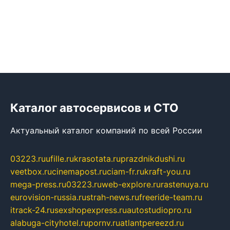
Каталог автосервисов и СТО
Актуальный каталог компаний по всей России
03223.ru
ufille.ru
krasotata.ru
prazdnikdushi.ru
veetbox.ru
cinemapost.ru
ciam-fr.ru
kraft-you.ru
mega-press.ru
03223.ru
web-explore.ru
rastenuya.ru
eurovision-russia.ru
strah-news.ru
freeride-team.ru
itrack-24.ru
sexshopexpress.ru
autostudiopro.ru
alabuga-cityhotel.ru
pornv.ru
atlantpereezd.ru