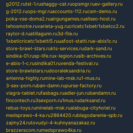
g2012.ru
tst-1.ru
shaggy-cat.ru
opsmgr.ru
ev-gallery.ru
g-2012.ru
ops-mgr.ru
accounts-112.ru
csm-demo.ru
poka-vse-doma2.ru
airgungames.ru
allseo-host.ru
tehosmotre.ru
varieta-yug.ru
cricetc1xbetr1xbetcc2.ru
raytor-d.ru
atillagunn.ru
3d-file.ru
1xbeticricetc1xbetti5.ru
uafoot-statti.ru
e-abis1c.ru
store-brawl-stars.ru
kts-services.ru
dark-sand.ru
sindika-01.ru
sp-life.ru
x-legion.ru
sib-archives.ru
e-abis-1-c.ru
sindika01.ru
venda-festival.ru
store-brawlstars.ru
dooraleksandria.ru
antenna-highly.ru
mine-lab-msk.ru
1-mus.ru
3-sex-porn.ru
ban-damn.ru
purse-factory.ru
viagra-tablet.ru
fasbags.ru
adler-jun.ru
bandamn.ru
fincontech.ru
3sexporn.ru
1mus.ru
darksand.ru
rebus-toys.ru
minelab-msk.ru
alabuga-cityhotel.ru
medsprawo-4-ka.ru
2864420.ru
blagodarenie-spb.ru
zajmy24.ru
tovudyi-4-kuhnyanazakaz.ru
brazzerscom.ru
medsprawo4ka.ru