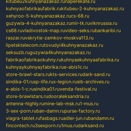
kitubeu2kuhnyanazakaz.ru
naperekate.ru
kuhnyaofabrikaufabrik.ru
kitubeu-2-kuhnyanazakaz.ru
xehyroo-5-kuhnyanazakaz.ru
cs-68.ru
guzywia-4-kuhnyanazakaz.ru
mir-tk.ru
vlknrussia.ru
cs68.ru
vladivostok-map.ru
video-seks.ru
bankaribi.ru
raszar.ru
vskrytie-zamkov-moskva113.ru
lipetsktelecom.ru
tovudyi4kuhnyanazakaz.ru
seksuzb.ru
guzywia4kuhnyanazakaz.ru
fabrikaofabrikaokuhny.ru
kuhnyaekuhnyaafabrika.ru
kuhnyaykuhnyayfabrika.ru
e-abis1c.ru
store-brawl-stars.ru
kts-services.ru
dark-sand.ru
sindika-01.ru
sp-life.ru
x-legion.ru
sib-archives.ru
e-abis-1-c.ru
sindika01.ru
venda-festival.ru
store-brawlstars.ru
dooraleksandria.ru
antenna-highly.ru
mine-lab-msk.ru
1-mus.ru
3-sex-porn.ru
ban-damn.ru
purse-factory.ru
viagra-tablet.ru
fasbags.ru
adler-jun.ru
bandamn.ru
fincontech.ru
3sexporn.ru
1mus.ru
darksand.ru