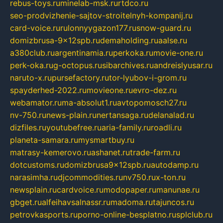
rebus-toys.ru
minelab-msk.ru
rtdco.ru
seo-prodvizhenie-sajtov-stroitelnyh-kompanij.ru
card-voice.ru
rulonnyygazon177.ru
snow-guard.ru
domizbrusa-9x12spb.ru
demaholding.ru
aalse.ru
a380club.ru
argentinamia.ru
perkoka.ru
movie-one.ru
perk-oka.ru
g-octopus.ru
sibarchives.ru
andreislyusar.ru
naruto-x.ru
pursefactory.ru
tor-lyubov-i-grom.ru
spayderhed-2022.ru
movieone.ru
evro-dez.ru
webamator.ru
ma-absolut1.ru
avtopomosch27.ru
nv-750.ru
news-plain.ru
nertansaga.ru
delanalad.ru
dizfiles.ru
youtubefree.ru
aria-family.ru
roadli.ru
planeta-samara.ru
mysmartbuy.ru
matrasy-kemerovo.ru
ashanet.ru
trade-farm.ru
dotcustoms.ru
domizbrusa9x12spb.ru
autodamp.ru
narasimha.ru
djcommodities.ru
nv750.ru
x-ton.ru
newsplain.ru
cardvoice.ru
modopaper.ru
manunae.ru
gbget.ru
alfeihavsalnassr.ru
madoma.ru
tajuncos.ru
petrovkasports.ru
porno-online-besplatno.ru
splclub.ru