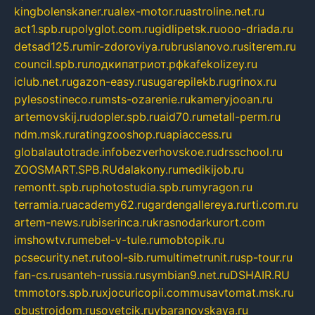
kingbolenskaner.ru
alex-motor.ru
astroline.net.ru
act1.spb.ru
polyglot.com.ru
gidlipetsk.ru
ooo-driada.ru
detsad125.ru
mir-zdoroviya.ru
bruslanovo.ru
siterem.ru
council.spb.ru
лодкипатриот.рф
kafekolizey.ru
iclub.net.ru
gazon-easy.ru
sugarepilekb.ru
grinox.ru
pylesostineco.ru
msts-ozarenie.ru
kameryjooan.ru
artemovskij.ru
dopler.spb.ru
aid70.ru
metall-perm.ru
ndm.msk.ru
ratingzooshop.ru
apiaccess.ru
globalautotrade.info
bezverhovskoe.ru
drsschool.ru
ZOOSMART.SPB.RU
dalakony.ru
medikijob.ru
remontt.spb.ru
photostudia.spb.ru
myragon.ru
terramia.ru
academy62.ru
gardengallereya.ru
rti.com.ru
artem-news.ru
biserinca.ru
krasnodarkurort.com
imshowtv.ru
mebel-v-tule.ru
mobtopik.ru
pcsecurity.net.ru
tool-sib.ru
multimetrunit.ru
sp-tour.ru
fan-cs.ru
santeh-russia.ru
symbian9.net.ru
DSHAIR.RU
tmmotors.spb.ru
xjocuricopii.com
musavtomat.msk.ru
obustrojdom.ru
sovetcik.ru
ybaranovskaya.ru