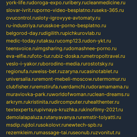
york-life.ru
doroga-expo.ru
ribery.ru
cleanmedicine.ru
slovar-ivrit.ru
porno-video-besplatno.ru
seks-365.ru
ovucontrol.ru
sloty-igrovyye-avtomaty.ru
ru-industriya.ru
russkoe-porno-besplatno.ru
belgorod-day.ru
digilith.ru
pichkurovlab.ru
medic-today.ru
taksu.ru
comp123.ru
don-ykt.ru
teensvoice.ru
imgsharing.ru
domashnee-porno.ru
eva-elfie.ru
foto-tur.ru
biz-doska.ru
metropoltravel.ru
veslo-i-yakor.ru
borodino-media.ru
rostotsky.ru
regionufa.ru
weiss-bet.ru
zaryna.ru
casinotablet.ru
universalia.ru
remont-mebeli-moscow.ru
termomur.ru
clubfisher.ru
remstirufa.ru
erdamchi.ru
doramamama.ru
muraviovka-park.ru
worldofwoman.ru
clean-dreams.ru
arkrym.ru
kristinita.ru
dircomputer.ru
healthenter.ru
textexperts.ru
pivnaya-kruzhka.ru
kinofilmy-2021.ru
demolalapaluza.ru
tanyavanya.ru
remstir-tolyatti.ru
msdip.ru
jdol.ru
sokolovr.ru
newtech-spb.ru
rezemkleim.ru
massage-tai.ru
seonub.ru
zvonitut.ru