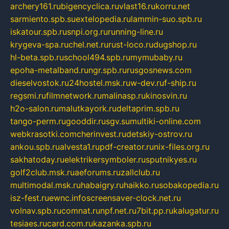
archery161.ru
bigencyclica.ru
vlast16.ru
korru.net
sarmiento.spb.su
extelopedia.ru
lammin-suo.spb.ru
iskatour.spb.ru
snpi.org.ru
running-line.ru
krygeva-spa.ru
chel.net.ru
rust-loco.ru
dugshop.ru
hl-beta.spb.ru
school494.spb.ru
mymubaby.ru
epoha-metalband.ru
ngr.spb.ru
rusgosnews.com
dieselvostok.ru
24hostel.msk.ru
w-dev.ru
f-ship.ru
regsmi.ru
filmnetwork.ru
malinasp.ru
kinosvin.ru
h2o-salon.ru
malutkayork.ru
deltaprim.spb.ru
tango-perm.ru
gooddir.ru
sgv.su
multiki-online.com
webkrasotki.com
cherinvest.ru
detskiy-ostrov.ru
ankou.spb.ru
alvesta1.ru
pdf-creator.ru
nix-files.org.ru
sakhatoday.ru
elektrikersymboler.ru
sputnikyes.ru
golf2club.msk.ru
aeforums.ru
zallclub.ru
multimodal.msk.ru
habaigry.ru
haikko.ru
sobakopedia.ru
isz-fest.ru
ewnc.info
screensaver-clock.net.ru
volnav.spb.ru
comnat.ru
npf.net.ru
7bit.pp.ru
kalugatur.ru
tesiaes.ru
card.com.ru
kazanka.spb.ru