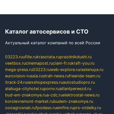
Каталог автосервисов и СТО
Актуальный каталог компаний по всей России
03223.ru
ufille.ru
krasotata.ru
prazdnikdushi.ru
veetbox.ru
cinemapost.ru
ciam-fr.ru
kraft-you.ru
mega-press.ru
03223.ru
web-explore.ru
rastenuya.ru
eurovision-russia.ru
strah-news.ru
freeride-team.ru
itrack-24.ru
sexshopexpress.ru
autostudiopro.ru
alabuga-cityhotel.ru
pornv.ru
atlantpereezd.ru
bud-em-znakomye.ru
a-cdc.ru
elektrostal-news.ru
korolevremont-market.ru
budem-znakomye.ru
oooagrosnab.ru
fpodaso.ru
emfire.ru
pro-otdelky.ru