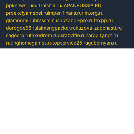
ppknews.ru
cult-alshei.ru
JAPANRUSSIA.RU
proekciyamebel.ru
imper-finans.ru
rim.org.ru
glamourai.ru
brassminus.ru
zabor-pro.ru
ftn.pp.ru
dorogoe58.ru
laimengpacker.ru
kuzova-zapchasti.ru
sageerp.ru
taxodrom.ru
dsrazvitie.ru
hardcity.net.ru
ratinghomegames.ru
topservice25.ru
gubernyan.ru
gtglasslined.ru
ii4.ru
tssport.spb.ru
andorra24.com
blackwallstreet.ru
oboimos.ru
optim-doors.com.ru
ikuch.ru
nycr.org.ru
npa21.ru
vremya-ch.spb.ru
desert000.ru
ivtorgi.ru
ifiori.ru
catalog-statei.ru
dcv.org.ru
spetsmaster174.ru
ipkameryhiseeu.ru
dum26.ru
ruspol.spb.ru
fr-opendp.ru
kam-solnyshko.ru
cheyenne-arapaho.ru
sevzapmetal.spb.ru
ted-lapidus.spb.ru
parasite-eliminator.ru
sigma-complete.ru
modernworld.ru
dama-moda.ru
eholot-group.ru
sk-nvkz.ru
DRONGOLD.RU
democratia2.ru
i-farmer.ru
mass-sport.org
jablonex.spb.ru
bookmess.ru
linkword.ru