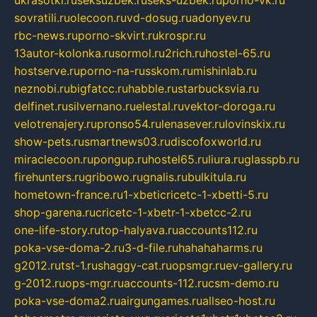
ukrasotki.ru
seksuzbek.ru
seks-uzbek.ru
porno-vk.ru
sovratili.ru
olecoon.ru
vd-dosug.ru
adonyev.ru
rbc-news.ru
porno-skvirt.ru
krospr.ru
13autor-kolonka.ru
sormol.ru
2rich.ru
hostel-65.ru
hostserve.ru
porno-na-russkom.ru
mishinlab.ru
neznobi.ru
bigfatcc.ru
habble.ru
starbucksvia.ru
delfinet.ru
silvernano.ru
elestal.ru
vektor-doroga.ru
velotrenajery.ru
pronso54.ru
lenasever.ru
lovinskix.ru
show-pets.ru
smartnews03.ru
discofoxworld.ru
miraclecoon.ru
pongup.ru
hostel65.ru
liura.ru
glasspb.ru
firehunters.ru
gribowo.ru
gnalis.ru
bulkitula.ru
hometown-france.ru
1-xbeticricetc-1-xbetti-5.ru
shop-garena.ru
cricetc-1-xbetr-1-xbetcc-2.ru
one-life-story.ru
top-halyava.ru
accounts112.ru
poka-vse-doma-2.ru
3-d-file.ru
hahahaharms.ru
g2012.ru
tst-1.ru
shaggy-cat.ru
opsmgr.ru
ev-gallery.ru
g-2012.ru
ops-mgr.ru
accounts-112.ru
csm-demo.ru
poka-vse-doma2.ru
airgungames.ru
allseo-host.ru