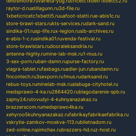
tehosmotre.ru
varieta-yug.ru
cricetc1xbetr1xbetcc2.ru
raytor-d.ru
atillagunn.ru
3d-file.ru
1xbeticricetc1xbetti5.ru
uafoot-statti.ru
e-abis1c.ru
store-brawl-stars.ru
kts-services.ru
dark-sand.ru
sindika-01.ru
sp-life.ru
x-legion.ru
sib-archives.ru
e-abis-1-c.ru
sindika01.ru
venda-festival.ru
store-brawlstars.ru
dooraleksandria.ru
antenna-highly.ru
mine-lab-msk.ru
1-mus.ru
3-sex-porn.ru
ban-damn.ru
purse-factory.ru
viagra-tablet.ru
fasbags.ru
adler-jun.ru
bandamn.ru
fincontech.ru
3sexporn.ru
1mus.ru
darksand.ru
rebus-toys.ru
minelab-msk.ru
alabuga-cityhotel.ru
medsprawo-4-ka.ru
2864420.ru
blagodarenie-spb.ru
zajmy24.ru
tovudyi-4-kuhnyanazakaz.ru
brazzerscom.ru
medsprawo4ka.ru
xehyroo5kuhnyanazakaz.ru
fabrikayfabrikaefabrika.ru
vskrytie-zamkov-moskva-113.ru
biletnadom.ru
zed-online.ru
pimchax.ru
brazzers-hd.ru
z-host.ru