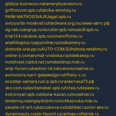
gildiya-kuznecov.ru
kameryboavision.ru
griffoncom.spb.ru
fabrika-emotsiy.ru
PARK-MATROSOVA.RU
agat.spb.ru
avtoyurist-moskva1.ru
hardware.org.ru
схема-авто.рф
dg-lab.ru
angrup.ru
recruiter.spb.ru
music8.spb.ru
krsk124.ru
kubok.spb.ru
romanofforex.ru
analitikaplus.ru
spyonline.ru
zosikamery.ru
sloboda-ural.pp.ru
AUTO-COM.SU
hohota.net
alimy.ru
online-z.com
aromat-vostoka.ru
otdelkaexp.ru
mobilvest.ru
bbd.net.ru
mebelshop.msk.ru
smp-forum.ru
bastion-td.ru
kosmoscreative.ru
avrmotors.ru
art-galadesign.ru
tiffany-c.ru
ecostep-samara.ru
d-p.spb.ru
галактика73.рф
sko.com.ru
davitamebel-spb.ru
fotsis.ru
tesiaes.ru
kokoroyari.spb.ru
blesna-kazan.ru
mossilver.ru
lenderoq.ru
sergeydobrin.ru
tochkazvuka.msk.ru
people-of-art.ru
bezzubova.ru
clubtibet.ru
orior-aks.ru
dynamoauto.ru
szk-favorit.ru
carlines.ru
flatnsk.ru