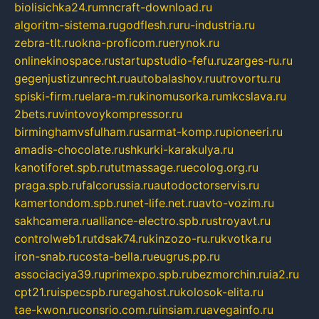
biolisichka24.ru
mncraft-download.ru
algoritm-sistema.ru
godflesh.ru
ru-industria.ru
zebra-tlt.ru
okna-proficom.ru
erynok.ru
onlinekinospace.ru
startupstudio-fefu.ru
zarges-ru.ru
gegenjustizunrecht.ru
autobalashov.ru
utrovortu.ru
spiski-firm.ru
elara-m.ru
kinomusorka.ru
mkcslava.ru
2bets.ru
vintovoykompressor.ru
birminghamvsfulham.ru
sarmat-komp.ru
pioneeri.ru
amadis-chocolate.ru
shkurki-karakulya.ru
kanotiforet.spb.ru
tutmassage.ru
ecolog.org.ru
praga.spb.ru
falcorussia.ru
autodoctorservis.ru
kamertondom.spb.ru
net-life.net.ru
avto-vozim.ru
sakhcamera.ru
alliance-electro.spb.ru
stroyavt.ru
controlweb1.ru
tdsak74.ru
kinzozo-ru.ru
kvotka.ru
iron-snab.ru
costa-bella.ru
eugrus.pp.ru
associaciya39.ru
primexpo.spb.ru
bezmorchin.ru
ia2.ru
cpt21.ru
ispecspb.ru
regahost.ru
kolosok-elita.ru
tae-kwon.ru
consrio.com.ru
insiam.ru
avegainfo.ru