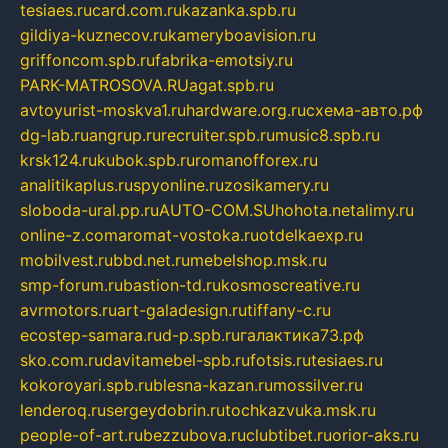
tesiaes.ru
card.com.ru
kazanka.spb.ru
gildiya-kuznecov.ru
kameryboavision.ru
griffoncom.spb.ru
fabrika-emotsiy.ru
PARK-MATROSOVA.RU
agat.spb.ru
avtoyurist-moskva1.ru
hardware.org.ru
схема-авто.рф
dg-lab.ru
angrup.ru
recruiter.spb.ru
music8.spb.ru
krsk124.ru
kubok.spb.ru
romanofforex.ru
analitikaplus.ru
spyonline.ru
zosikamery.ru
sloboda-ural.pp.ru
AUTO-COM.SU
hohota.net
alimy.ru
online-z.com
aromat-vostoka.ru
otdelkaexp.ru
mobilvest.ru
bbd.net.ru
mebelshop.msk.ru
smp-forum.ru
bastion-td.ru
kosmoscreative.ru
avrmotors.ru
art-galadesign.ru
tiffany-c.ru
ecostep-samara.ru
d-p.spb.ru
галактика73.рф
sko.com.ru
davitamebel-spb.ru
fotsis.ru
tesiaes.ru
kokoroyari.spb.ru
blesna-kazan.ru
mossilver.ru
lenderoq.ru
sergeydobrin.ru
tochkazvuka.msk.ru
people-of-art.ru
bezzubova.ru
clubtibet.ru
orior-aks.ru