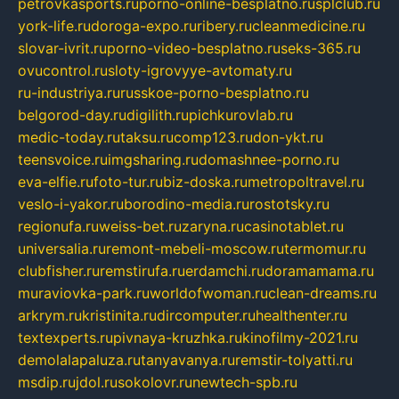
petrovkasports.ru
porno-online-besplatno.ru
splclub.ru
york-life.ru
doroga-expo.ru
ribery.ru
cleanmedicine.ru
slovar-ivrit.ru
porno-video-besplatno.ru
seks-365.ru
ovucontrol.ru
sloty-igrovyye-avtomaty.ru
ru-industriya.ru
russkoe-porno-besplatno.ru
belgorod-day.ru
digilith.ru
pichkurovlab.ru
medic-today.ru
taksu.ru
comp123.ru
don-ykt.ru
teensvoice.ru
imgsharing.ru
domashnee-porno.ru
eva-elfie.ru
foto-tur.ru
biz-doska.ru
metropoltravel.ru
veslo-i-yakor.ru
borodino-media.ru
rostotsky.ru
regionufa.ru
weiss-bet.ru
zaryna.ru
casinotablet.ru
universalia.ru
remont-mebeli-moscow.ru
termomur.ru
clubfisher.ru
remstirufa.ru
erdamchi.ru
doramamama.ru
muraviovka-park.ru
worldofwoman.ru
clean-dreams.ru
arkrym.ru
kristinita.ru
dircomputer.ru
healthenter.ru
textexperts.ru
pivnaya-kruzhka.ru
kinofilmy-2021.ru
demolalapaluza.ru
tanyavanya.ru
remstir-tolyatti.ru
msdip.ru
jdol.ru
sokolovr.ru
newtech-spb.ru