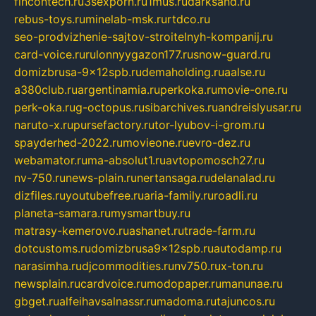
fincontech.ru
3sexporn.ru
1mus.ru
darksand.ru
rebus-toys.ru
minelab-msk.ru
rtdco.ru
seo-prodvizhenie-sajtov-stroitelnyh-kompanij.ru
card-voice.ru
rulonnyygazon177.ru
snow-guard.ru
domizbrusa-9x12spb.ru
demaholding.ru
aalse.ru
a380club.ru
argentinamia.ru
perkoka.ru
movie-one.ru
perk-oka.ru
g-octopus.ru
sibarchives.ru
andreislyusar.ru
naruto-x.ru
pursefactory.ru
tor-lyubov-i-grom.ru
spayderhed-2022.ru
movieone.ru
evro-dez.ru
webamator.ru
ma-absolut1.ru
avtopomosch27.ru
nv-750.ru
news-plain.ru
nertansaga.ru
delanalad.ru
dizfiles.ru
youtubefree.ru
aria-family.ru
roadli.ru
planeta-samara.ru
mysmartbuy.ru
matrasy-kemerovo.ru
ashanet.ru
trade-farm.ru
dotcustoms.ru
domizbrusa9x12spb.ru
autodamp.ru
narasimha.ru
djcommodities.ru
nv750.ru
x-ton.ru
newsplain.ru
cardvoice.ru
modopaper.ru
manunae.ru
gbget.ru
alfeihavsalnassr.ru
madoma.ru
tajuncos.ru