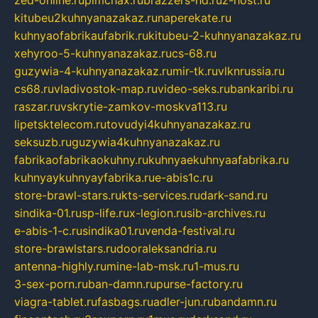
zed-online.ru
pimchax.ru
brazzers-hd.ru
z-host.ru
kitubeu2kuhnyanazakaz.ru
naperekate.ru
kuhnyaofabrikaufabrik.ru
kitubeu-2-kuhnyanazakaz.ru
xehyroo-5-kuhnyanazakaz.ru
cs-68.ru
guzywia-4-kuhnyanazakaz.ru
mir-tk.ru
vlknrussia.ru
cs68.ru
vladivostok-map.ru
video-seks.ru
bankaribi.ru
raszar.ru
vskrytie-zamkov-moskva113.ru
lipetsktelecom.ru
tovudyi4kuhnyanazakaz.ru
seksuzb.ru
guzywia4kuhnyanazakaz.ru
fabrikaofabrikaokuhny.ru
kuhnyaekuhnyaafabrika.ru
kuhnyaykuhnyayfabrika.ru
e-abis1c.ru
store-brawl-stars.ru
kts-services.ru
dark-sand.ru
sindika-01.ru
sp-life.ru
x-legion.ru
sib-archives.ru
e-abis-1-c.ru
sindika01.ru
venda-festival.ru
store-brawlstars.ru
dooraleksandria.ru
antenna-highly.ru
mine-lab-msk.ru
1-mus.ru
3-sex-porn.ru
ban-damn.ru
purse-factory.ru
viagra-tablet.ru
fasbags.ru
adler-jun.ru
bandamn.ru