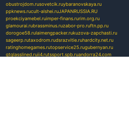
obustrojdom.ru
sovetcik.ru
ybaranovskaya.ru
ppknews.ru
cult-alshei.ru
JAPANRUSSIA.RU
proekciyamebel.ru
imper-finans.ru
rim.org.ru
glamourai.ru
brassminus.ru
zabor-pro.ru
ftn.pp.ru
dorogoe58.ru
laimengpacker.ru
kuzova-zapchasti.ru
sageerp.ru
taxodrom.ru
dsrazvitie.ru
hardcity.net.ru
ratinghomegames.ru
topservice25.ru
gubernyan.ru
gtglasslined.ru
ii4.ru
tssport.spb.ru
andorra24.com
blackwallstreet.ru
oboimos.ru
optim-doors.com.ru
ikuch.ru
nycr.org.ru
npa21.ru
vremya-ch.spb.ru
desert000.ru
ivtorgi.ru
ifiori.ru
catalog-statei.ru
dcv.org.ru
spetsmaster174.ru
ipkameryhiseeu.ru
dum26.ru
ruspol.spb.ru
fr-opendp.ru
kam-solnyshko.ru
cheyenne-arapaho.ru
sevzapmetal.spb.ru
ted-lapidus.spb.ru
parasite-eliminator.ru
sigma-complete.ru
modernworld.ru
dama-moda.ru
eholot-group.ru
sk-nvkz.ru
DRONGOLD.RU
democratia2.ru
i-farmer.ru
mass-sport.org