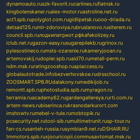
dynamoauto.ru
szk-favorit.ru
carlines.ru
flatnsk.ru
kingbolenskaner.ru
alex-motor.ru
astroline.net.ru
act1.spb.ru
polyglot.com.ru
gidlipetsk.ru
ooo-driada.ru
detsad125.ru
mir-zdoroviya.ru
bruslanovo.ru
siterem.ru
council.spb.ru
лодкипатриот.рф
kafekolizey.ru
iclub.net.ru
gazon-easy.ru
sugarepilekb.ru
grinox.ru
pylesostineco.ru
msts-ozarenie.ru
kameryjooan.ru
artemovskij.ru
dopler.spb.ru
aid70.ru
metall-perm.ru
ndm.msk.ru
ratingzooshop.ru
apiaccess.ru
globalautotrade.info
bezverhovskoe.ru
drsschool.ru
ZOOSMART.SPB.RU
dalakony.ru
medikijob.ru
remontt.spb.ru
photostudia.spb.ru
myragon.ru
terramia.ru
academy62.ru
gardengallereya.ru
rti.com.ru
artem-news.ru
biserinca.ru
krasnodarkurort.com
imshowtv.ru
mebel-v-tule.ru
mobtopik.ru
pcsecurity.net.ru
tool-sib.ru
multimetrunit.ru
sp-tour.ru
fan-cs.ru
santeh-russia.ru
symbian9.net.ru
DSHAIR.RU
tmmotors.spb.ru
xjocuricopii.com
musavtomat.msk.ru