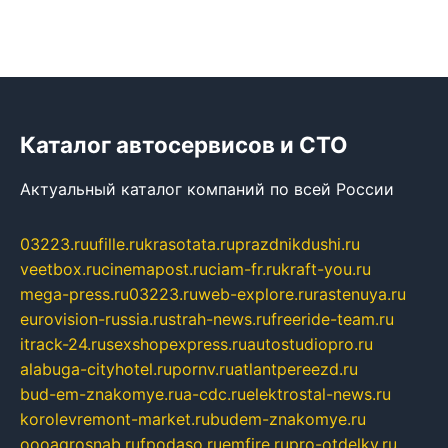
Каталог автосервисов и СТО
Актуальный каталог компаний по всей России
03223.ru
ufille.ru
krasotata.ru
prazdnikdushi.ru
veetbox.ru
cinemapost.ru
ciam-fr.ru
kraft-you.ru
mega-press.ru
03223.ru
web-explore.ru
rastenuya.ru
eurovision-russia.ru
strah-news.ru
freeride-team.ru
itrack-24.ru
sexshopexpress.ru
autostudiopro.ru
alabuga-cityhotel.ru
pornv.ru
atlantpereezd.ru
bud-em-znakomye.ru
a-cdc.ru
elektrostal-news.ru
korolevremont-market.ru
budem-znakomye.ru
oooagrosnab.ru
fpodaso.ru
emfire.ru
pro-otdelky.ru