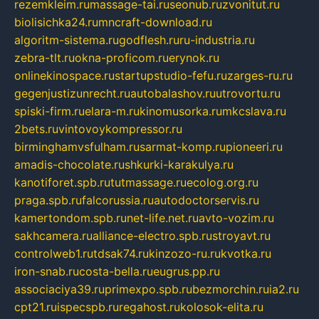
rezemkleim.ru
massage-tai.ru
seonub.ru
zvonitut.ru
biolisichka24.ru
mncraft-download.ru
algoritm-sistema.ru
godflesh.ru
ru-industria.ru
zebra-tlt.ru
okna-proficom.ru
erynok.ru
onlinekinospace.ru
startupstudio-fefu.ru
zarges-ru.ru
gegenjustizunrecht.ru
autobalashov.ru
utrovortu.ru
spiski-firm.ru
elara-m.ru
kinomusorka.ru
mkcslava.ru
2bets.ru
vintovoykompressor.ru
birminghamvsfulham.ru
sarmat-komp.ru
pioneeri.ru
amadis-chocolate.ru
shkurki-karakulya.ru
kanotiforet.spb.ru
tutmassage.ru
ecolog.org.ru
praga.spb.ru
falcorussia.ru
autodoctorservis.ru
kamertondom.spb.ru
net-life.net.ru
avto-vozim.ru
sakhcamera.ru
alliance-electro.spb.ru
stroyavt.ru
controlweb1.ru
tdsak74.ru
kinzozo-ru.ru
kvotka.ru
iron-snab.ru
costa-bella.ru
eugrus.pp.ru
associaciya39.ru
primexpo.spb.ru
bezmorchin.ru
ia2.ru
cpt21.ru
ispecspb.ru
regahost.ru
kolosok-elita.ru