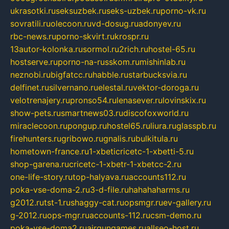
ukrasotki.ru
seksuzbek.ru
seks-uzbek.ru
porno-vk.ru
sovratili.ru
olecoon.ru
vd-dosug.ru
adonyev.ru
rbc-news.ru
porno-skvirt.ru
krospr.ru
13autor-kolonka.ru
sormol.ru
2rich.ru
hostel-65.ru
hostserve.ru
porno-na-russkom.ru
mishinlab.ru
neznobi.ru
bigfatcc.ru
habble.ru
starbucksvia.ru
delfinet.ru
silvernano.ru
elestal.ru
vektor-doroga.ru
velotrenajery.ru
pronso54.ru
lenasever.ru
lovinskix.ru
show-pets.ru
smartnews03.ru
discofoxworld.ru
miraclecoon.ru
pongup.ru
hostel65.ru
liura.ru
glasspb.ru
firehunters.ru
gribowo.ru
gnalis.ru
bulkitula.ru
hometown-france.ru
1-xbeticricetc-1-xbetti-5.ru
shop-garena.ru
cricetc-1-xbetr-1-xbetcc-2.ru
one-life-story.ru
top-halyava.ru
accounts112.ru
poka-vse-doma-2.ru
3-d-file.ru
hahahaharms.ru
g2012.ru
tst-1.ru
shaggy-cat.ru
opsmgr.ru
ev-gallery.ru
g-2012.ru
ops-mgr.ru
accounts-112.ru
csm-demo.ru
poka-vse-doma2.ru
airgungames.ru
allseo-host.ru