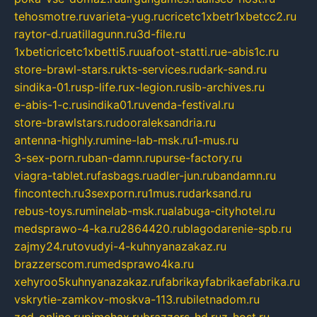
tehosmotre.ru
varieta-yug.ru
cricetc1xbetr1xbetcc2.ru
raytor-d.ru
atillagunn.ru
3d-file.ru
1xbeticricetc1xbetti5.ru
uafoot-statti.ru
e-abis1c.ru
store-brawl-stars.ru
kts-services.ru
dark-sand.ru
sindika-01.ru
sp-life.ru
x-legion.ru
sib-archives.ru
e-abis-1-c.ru
sindika01.ru
venda-festival.ru
store-brawlstars.ru
dooraleksandria.ru
antenna-highly.ru
mine-lab-msk.ru
1-mus.ru
3-sex-porn.ru
ban-damn.ru
purse-factory.ru
viagra-tablet.ru
fasbags.ru
adler-jun.ru
bandamn.ru
fincontech.ru
3sexporn.ru
1mus.ru
darksand.ru
rebus-toys.ru
minelab-msk.ru
alabuga-cityhotel.ru
medsprawo-4-ka.ru
2864420.ru
blagodarenie-spb.ru
zajmy24.ru
tovudyi-4-kuhnyanazakaz.ru
brazzerscom.ru
medsprawo4ka.ru
xehyroo5kuhnyanazakaz.ru
fabrikayfabrikaefabrika.ru
vskrytie-zamkov-moskva-113.ru
biletnadom.ru