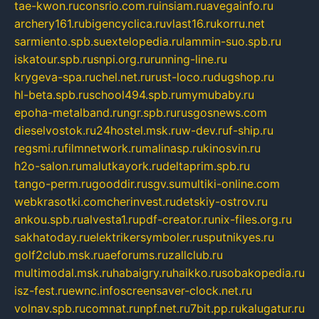
tae-kwon.ru
consrio.com.ru
insiam.ru
avegainfo.ru
archery161.ru
bigencyclica.ru
vlast16.ru
korru.net
sarmiento.spb.su
extelopedia.ru
lammin-suo.spb.ru
iskatour.spb.ru
snpi.org.ru
running-line.ru
krygeva-spa.ru
chel.net.ru
rust-loco.ru
dugshop.ru
hl-beta.spb.ru
school494.spb.ru
mymubaby.ru
epoha-metalband.ru
ngr.spb.ru
rusgosnews.com
dieselvostok.ru
24hostel.msk.ru
w-dev.ru
f-ship.ru
regsmi.ru
filmnetwork.ru
malinasp.ru
kinosvin.ru
h2o-salon.ru
malutkayork.ru
deltaprim.spb.ru
tango-perm.ru
gooddir.ru
sgv.su
multiki-online.com
webkrasotki.com
cherinvest.ru
detskiy-ostrov.ru
ankou.spb.ru
alvesta1.ru
pdf-creator.ru
nix-files.org.ru
sakhatoday.ru
elektrikersymboler.ru
sputnikyes.ru
golf2club.msk.ru
aeforums.ru
zallclub.ru
multimodal.msk.ru
habaigry.ru
haikko.ru
sobakopedia.ru
isz-fest.ru
ewnc.info
screensaver-clock.net.ru
volnav.spb.ru
comnat.ru
npf.net.ru
7bit.pp.ru
kalugatur.ru