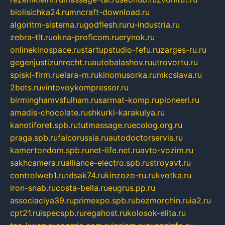
biolisichka24.ru
mncraft-download.ru
algoritm-sistema.ru
godflesh.ru
ru-industria.ru
zebra-tlt.ru
okna-proficom.ru
erynok.ru
onlinekinospace.ru
startupstudio-fefu.ru
zarges-ru.ru
gegenjustizunrecht.ru
autobalashov.ru
utrovortu.ru
spiski-firm.ru
elara-m.ru
kinomusorka.ru
mkcslava.ru
2bets.ru
vintovoykompressor.ru
birminghamvsfulham.ru
sarmat-komp.ru
pioneeri.ru
amadis-chocolate.ru
shkurki-karakulya.ru
kanotiforet.spb.ru
tutmassage.ru
ecolog.org.ru
praga.spb.ru
falcorussia.ru
autodoctorservis.ru
kamertondom.spb.ru
net-life.net.ru
avto-vozim.ru
sakhcamera.ru
alliance-electro.spb.ru
stroyavt.ru
controlweb1.ru
tdsak74.ru
kinzozo-ru.ru
kvotka.ru
iron-snab.ru
costa-bella.ru
eugrus.pp.ru
associaciya39.ru
primexpo.spb.ru
bezmorchin.ru
ia2.ru
cpt21.ru
ispecspb.ru
regahost.ru
kolosok-elita.ru