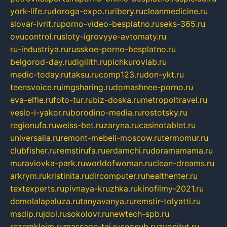
york-life.ru
doroga-expo.ru
ribery.ru
cleanmedicine.ru
slovar-ivrit.ru
porno-video-besplatno.ru
seks-365.ru
ovucontrol.ru
sloty-igrovyye-avtomaty.ru
ru-industriya.ru
russkoe-porno-besplatno.ru
belgorod-day.ru
digilith.ru
pichkurovlab.ru
medic-today.ru
taksu.ru
comp123.ru
don-ykt.ru
teensvoice.ru
imgsharing.ru
domashnee-porno.ru
eva-elfie.ru
foto-tur.ru
biz-doska.ru
metropoltravel.ru
veslo-i-yakor.ru
borodino-media.ru
rostotsky.ru
regionufa.ru
weiss-bet.ru
zaryna.ru
casinotablet.ru
universalia.ru
remont-mebeli-moscow.ru
termomur.ru
clubfisher.ru
remstirufa.ru
erdamchi.ru
doramamama.ru
muraviovka-park.ru
worldofwoman.ru
clean-dreams.ru
arkrym.ru
kristinita.ru
dircomputer.ru
healthenter.ru
textexperts.ru
pivnaya-kruzhka.ru
kinofilmy-2021.ru
demolalapaluza.ru
tanyavanya.ru
remstir-tolyatti.ru
msdip.ru
jdol.ru
sokolovr.ru
newtech-spb.ru
rezemkleim.ru
massage-tai.ru
seonub.ru
zvonitut.ru