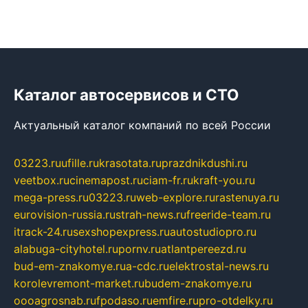
Каталог автосервисов и СТО
Актуальный каталог компаний по всей России
03223.ru
ufille.ru
krasotata.ru
prazdnikdushi.ru
veetbox.ru
cinemapost.ru
ciam-fr.ru
kraft-you.ru
mega-press.ru
03223.ru
web-explore.ru
rastenuya.ru
eurovision-russia.ru
strah-news.ru
freeride-team.ru
itrack-24.ru
sexshopexpress.ru
autostudiopro.ru
alabuga-cityhotel.ru
pornv.ru
atlantpereezd.ru
bud-em-znakomye.ru
a-cdc.ru
elektrostal-news.ru
korolevremont-market.ru
budem-znakomye.ru
oooagrosnab.ru
fpodaso.ru
emfire.ru
pro-otdelky.ru