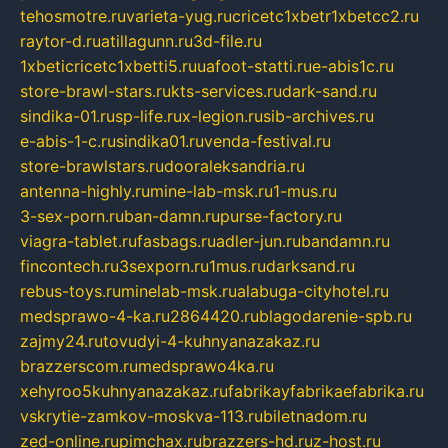
tehosmotre.ru
varieta-yug.ru
cricetc1xbetr1xbetcc2.ru
raytor-d.ru
atillagunn.ru
3d-file.ru
1xbeticricetc1xbetti5.ru
uafoot-statti.ru
e-abis1c.ru
store-brawl-stars.ru
kts-services.ru
dark-sand.ru
sindika-01.ru
sp-life.ru
x-legion.ru
sib-archives.ru
e-abis-1-c.ru
sindika01.ru
venda-festival.ru
store-brawlstars.ru
dooraleksandria.ru
antenna-highly.ru
mine-lab-msk.ru
1-mus.ru
3-sex-porn.ru
ban-damn.ru
purse-factory.ru
viagra-tablet.ru
fasbags.ru
adler-jun.ru
bandamn.ru
fincontech.ru
3sexporn.ru
1mus.ru
darksand.ru
rebus-toys.ru
minelab-msk.ru
alabuga-cityhotel.ru
medsprawo-4-ka.ru
2864420.ru
blagodarenie-spb.ru
zajmy24.ru
tovudyi-4-kuhnyanazakaz.ru
brazzerscom.ru
medsprawo4ka.ru
xehyroo5kuhnyanazakaz.ru
fabrikayfabrikaefabrika.ru
vskrytie-zamkov-moskva-113.ru
biletnadom.ru
zed-online.ru
pimchax.ru
brazzers-hd.ru
z-host.ru