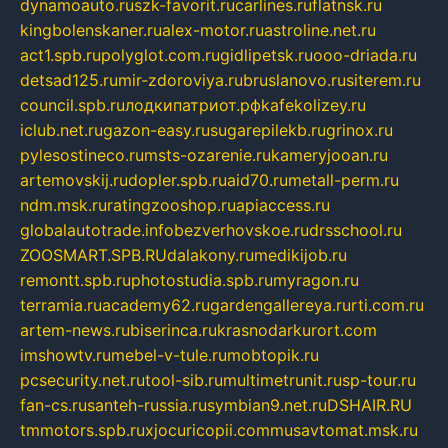
dynamoauto.ru
szk-favorit.ru
carlines.ru
flatnsk.ru
kingbolenskaner.ru
alex-motor.ru
astroline.net.ru
act1.spb.ru
polyglot.com.ru
gidlipetsk.ru
ooo-driada.ru
detsad125.ru
mir-zdoroviya.ru
bruslanovo.ru
siterem.ru
council.spb.ru
лодкипатриот.рф
kafekolizey.ru
iclub.net.ru
gazon-easy.ru
sugarepilekb.ru
grinox.ru
pylesostineco.ru
msts-ozarenie.ru
kameryjooan.ru
artemovskij.ru
dopler.spb.ru
aid70.ru
metall-perm.ru
ndm.msk.ru
ratingzooshop.ru
apiaccess.ru
globalautotrade.info
bezverhovskoe.ru
drsschool.ru
ZOOSMART.SPB.RU
dalakony.ru
medikijob.ru
remontt.spb.ru
photostudia.spb.ru
myragon.ru
terramia.ru
academy62.ru
gardengallereya.ru
rti.com.ru
artem-news.ru
biserinca.ru
krasnodarkurort.com
imshowtv.ru
mebel-v-tule.ru
mobtopik.ru
pcsecurity.net.ru
tool-sib.ru
multimetrunit.ru
sp-tour.ru
fan-cs.ru
santeh-russia.ru
symbian9.net.ru
DSHAIR.RU
tmmotors.spb.ru
xjocuricopii.com
musavtomat.msk.ru