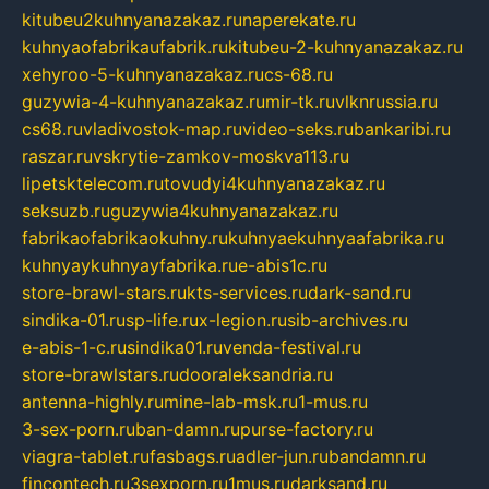
kitubeu2kuhnyanazakaz.ru
naperekate.ru
kuhnyaofabrikaufabrik.ru
kitubeu-2-kuhnyanazakaz.ru
xehyroo-5-kuhnyanazakaz.ru
cs-68.ru
guzywia-4-kuhnyanazakaz.ru
mir-tk.ru
vlknrussia.ru
cs68.ru
vladivostok-map.ru
video-seks.ru
bankaribi.ru
raszar.ru
vskrytie-zamkov-moskva113.ru
lipetsktelecom.ru
tovudyi4kuhnyanazakaz.ru
seksuzb.ru
guzywia4kuhnyanazakaz.ru
fabrikaofabrikaokuhny.ru
kuhnyaekuhnyaafabrika.ru
kuhnyaykuhnyayfabrika.ru
e-abis1c.ru
store-brawl-stars.ru
kts-services.ru
dark-sand.ru
sindika-01.ru
sp-life.ru
x-legion.ru
sib-archives.ru
e-abis-1-c.ru
sindika01.ru
venda-festival.ru
store-brawlstars.ru
dooraleksandria.ru
antenna-highly.ru
mine-lab-msk.ru
1-mus.ru
3-sex-porn.ru
ban-damn.ru
purse-factory.ru
viagra-tablet.ru
fasbags.ru
adler-jun.ru
bandamn.ru
fincontech.ru
3sexporn.ru
1mus.ru
darksand.ru