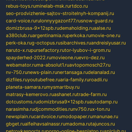
rebus-toys.ru
minelab-msk.ru
rtdco.ru
seo-prodvizhenie-sajtov-stroitelnyh-kompanij.ru
card-voice.ru
rulonnyygazon177.ru
snow-guard.ru
domizbrusa-9x12spb.ru
demaholding.ru
aalse.ru
a380club.ru
argentinamia.ru
perkoka.ru
movie-one.ru
perk-oka.ru
g-octopus.ru
sibarchives.ru
andreislyusar.ru
naruto-x.ru
pursefactory.ru
tor-lyubov-i-grom.ru
spayderhed-2022.ru
movieone.ru
evro-dez.ru
webamator.ru
ma-absolut1.ru
avtopomosch27.ru
nv-750.ru
news-plain.ru
nertansaga.ru
delanalad.ru
dizfiles.ru
youtubefree.ru
aria-family.ru
roadli.ru
planeta-samara.ru
mysmartbuy.ru
matrasy-kemerovo.ru
ashanet.ru
trade-farm.ru
dotcustoms.ru
domizbrusa9x12spb.ru
autodamp.ru
narasimha.ru
djcommodities.ru
nv750.ru
x-ton.ru
newsplain.ru
cardvoice.ru
modopaper.ru
manunae.ru
gbget.ru
alfeihavsalnassr.ru
madoma.ru
tajuncos.ru
petrovkasports.ru
porno-online-besplatno.ru
splclub.ru