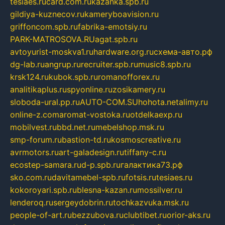
tesiaes.ru
card.com.ru
kazanka.spb.ru
gildiya-kuznecov.ru
kameryboavision.ru
griffoncom.spb.ru
fabrika-emotsiy.ru
PARK-MATROSOVA.RU
agat.spb.ru
avtoyurist-moskva1.ru
hardware.org.ru
схема-авто.рф
dg-lab.ru
angrup.ru
recruiter.spb.ru
music8.spb.ru
krsk124.ru
kubok.spb.ru
romanofforex.ru
analitikaplus.ru
spyonline.ru
zosikamery.ru
sloboda-ural.pp.ru
AUTO-COM.SU
hohota.net
alimy.ru
online-z.com
aromat-vostoka.ru
otdelkaexp.ru
mobilvest.ru
bbd.net.ru
mebelshop.msk.ru
smp-forum.ru
bastion-td.ru
kosmoscreative.ru
avrmotors.ru
art-galadesign.ru
tiffany-c.ru
ecostep-samara.ru
d-p.spb.ru
галактика73.рф
sko.com.ru
davitamebel-spb.ru
fotsis.ru
tesiaes.ru
kokoroyari.spb.ru
blesna-kazan.ru
mossilver.ru
lenderoq.ru
sergeydobrin.ru
tochkazvuka.msk.ru
people-of-art.ru
bezzubova.ru
clubtibet.ru
orior-aks.ru