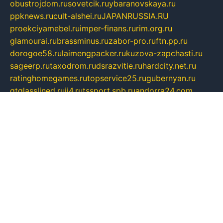
obustrojdom.ru
sovetcik.ru
ybaranovskaya.ru
ppknews.ru
cult-alshei.ru
JAPANRUSSIA.RU
proekciyamebel.ru
imper-finans.ru
rim.org.ru
glamourai.ru
brassminus.ru
zabor-pro.ru
ftn.pp.ru
dorogoe58.ru
laimengpacker.ru
kuzova-zapchasti.ru
sageerp.ru
taxodrom.ru
dsrazvitie.ru
hardcity.net.ru
ratinghomegames.ru
topservice25.ru
gubernyan.ru
gtglasslined.ru
ii4.ru
tssport.spb.ru
andorra24.com
blackwallstreet.ru
oboimos.ru
optim-doors.com.ru
ikuch.ru
nycr.org.ru
npa21.ru
vremya-ch.spb.ru
desert000.ru
ivtorgi.ru
ifiori.ru
catalog-statei.ru
dcv.org.ru
spetsmaster174.ru
ipkameryhiseeu.ru
dum26.ru
ruspol.spb.ru
fr-opendp.ru
kam-solnyshko.ru
cheyenne-arapaho.ru
sevzapmetal.spb.ru
ted-lapidus.spb.ru
parasite-eliminator.ru
sigma-complete.ru
modernworld.ru
dama-moda.ru
eholot-group.ru
sk-nvkz.ru
DRONGOLD.RU
democratia2.ru
i-farmer.ru
mass-sport.org