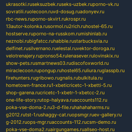
ukrasotki.ru
seksuzbek.ru
seks-uzbek.ru
porno-vk.ru
sovratili.ru
olecoon.ru
vd-dosug.ru
adonyev.ru
rbc-news.ru
porno-skvirt.ru
krospr.ru
13autor-kolonka.ru
sormol.ru
2rich.ru
hostel-65.ru
hostserve.ru
porno-na-russkom.ru
mishinlab.ru
neznobi.ru
bigfatcc.ru
habble.ru
starbucksvia.ru
delfinet.ru
silvernano.ru
elestal.ru
vektor-doroga.ru
velotrenajery.ru
pronso54.ru
lenasever.ru
lovinskix.ru
show-pets.ru
smartnews03.ru
discofoxworld.ru
miraclecoon.ru
pongup.ru
hostel65.ru
liura.ru
glasspb.ru
firehunters.ru
gribowo.ru
gnalis.ru
bulkitula.ru
hometown-france.ru
1-xbeticricetc-1-xbetti-5.ru
shop-garena.ru
cricetc-1-xbetr-1-xbetcc-2.ru
one-life-story.ru
top-halyava.ru
accounts112.ru
poka-vse-doma-2.ru
3-d-file.ru
hahahaharms.ru
g2012.ru
tst-1.ru
shaggy-cat.ru
opsmgr.ru
ev-gallery.ru
g-2012.ru
ops-mgr.ru
accounts-112.ru
csm-demo.ru
poka-vse-doma2.ru
airgungames.ru
allseo-host.ru