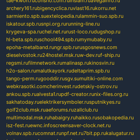
tae-kwon.ru
consrio.com.ru
insiam.ru
avegainfo.ru
archery161.ru
bigencyclica.ru
vlast16.ru
korru.net
sarmiento.spb.su
extelopedia.ru
lammin-suo.spb.ru
iskatour.spb.ru
snpi.org.ru
running-line.ru
krygeva-spa.ru
chel.net.ru
rust-loco.ru
dugshop.ru
hl-beta.spb.ru
school494.spb.ru
mymubaby.ru
epoha-metalband.ru
ngr.spb.ru
rusgosnews.com
dieselvostok.ru
24hostel.msk.ru
w-dev.ru
f-ship.ru
regsmi.ru
filmnetwork.ru
malinasp.ru
kinosvin.ru
h2o-salon.ru
malutkayork.ru
deltaprim.spb.ru
tango-perm.ru
gooddir.ru
sgv.su
multiki-online.com
webkrasotki.com
cherinvest.ru
detskiy-ostrov.ru
ankou.spb.ru
alvesta1.ru
pdf-creator.ru
nix-files.org.ru
sakhatoday.ru
elektrikersymboler.ru
sputnikyes.ru
golf2club.msk.ru
aeforums.ru
zallclub.ru
multimodal.msk.ru
habaigry.ru
haikko.ru
sobakopedia.ru
isz-fest.ru
ewnc.info
screensaver-clock.net.ru
volnav.spb.ru
comnat.ru
npf.net.ru
7bit.pp.ru
kalugatur.ru