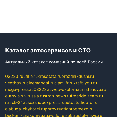
Каталог автосервисов и СТО
Актуальный каталог компаний по всей России
03223.ru
ufille.ru
krasotata.ru
prazdnikdushi.ru
veetbox.ru
cinemapost.ru
ciam-fr.ru
kraft-you.ru
mega-press.ru
03223.ru
web-explore.ru
rastenuya.ru
eurovision-russia.ru
strah-news.ru
freeride-team.ru
itrack-24.ru
sexshopexpress.ru
autostudiopro.ru
alabuga-cityhotel.ru
pornv.ru
atlantpereezd.ru
bud-em-znakomye.ru
a-cdc.ru
elektrostal-news.ru