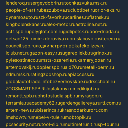
lenderoq.ru
sergeydobrin.ru
tochkazvuka.msk.ru
people-of-art.ru
bezzubova.ru
clubtibet.ru
orior-aks.ru
dynamoauto.ru
szk-favorit.ru
carlines.ru
flatnsk.ru
kingbolenskaner.ru
alex-motor.ru
astroline.net.ru
act1.spb.ru
polyglot.com.ru
gidlipetsk.ru
ooo-driada.ru
detsad125.ru
mir-zdoroviya.ru
bruslanovo.ru
siterem.ru
council.spb.ru
лодкипатриот.рф
kafekolizey.ru
iclub.net.ru
gazon-easy.ru
sugarepilekb.ru
grinox.ru
pylesostineco.ru
msts-ozarenie.ru
kameryjooan.ru
artemovskij.ru
dopler.spb.ru
aid70.ru
metall-perm.ru
ndm.msk.ru
ratingzooshop.ru
apiaccess.ru
globalautotrade.info
bezverhovskoe.ru
drsschool.ru
ZOOSMART.SPB.RU
dalakony.ru
medikijob.ru
remontt.spb.ru
photostudia.spb.ru
myragon.ru
terramia.ru
academy62.ru
gardengallereya.ru
rti.com.ru
artem-news.ru
biserinca.ru
krasnodarkurort.com
imshowtv.ru
mebel-v-tule.ru
mobtopik.ru
pcsecurity.net.ru
tool-sib.ru
multimetrunit.ru
sp-tour.ru