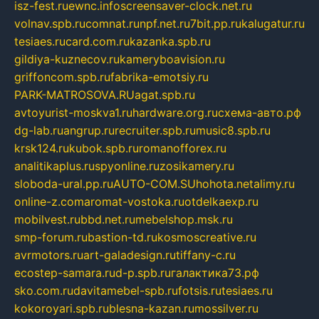
isz-fest.ru
ewnc.info
screensaver-clock.net.ru
volnav.spb.ru
comnat.ru
npf.net.ru
7bit.pp.ru
kalugatur.ru
tesiaes.ru
card.com.ru
kazanka.spb.ru
gildiya-kuznecov.ru
kameryboavision.ru
griffoncom.spb.ru
fabrika-emotsiy.ru
PARK-MATROSOVA.RU
agat.spb.ru
avtoyurist-moskva1.ru
hardware.org.ru
схема-авто.рф
dg-lab.ru
angrup.ru
recruiter.spb.ru
music8.spb.ru
krsk124.ru
kubok.spb.ru
romanofforex.ru
analitikaplus.ru
spyonline.ru
zosikamery.ru
sloboda-ural.pp.ru
AUTO-COM.SU
hohota.net
alimy.ru
online-z.com
aromat-vostoka.ru
otdelkaexp.ru
mobilvest.ru
bbd.net.ru
mebelshop.msk.ru
smp-forum.ru
bastion-td.ru
kosmoscreative.ru
avrmotors.ru
art-galadesign.ru
tiffany-c.ru
ecostep-samara.ru
d-p.spb.ru
галактика73.рф
sko.com.ru
davitamebel-spb.ru
fotsis.ru
tesiaes.ru
kokoroyari.spb.ru
blesna-kazan.ru
mossilver.ru