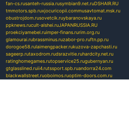
fan-cs.ru
santeh-russia.ru
symbian9.net.ru
DSHAIR.RU
tmmotors.spb.ru
xjocuricopii.com
musavtomat.msk.ru
obustrojdom.ru
sovetcik.ru
ybaranovskaya.ru
ppknews.ru
cult-alshei.ru
JAPANRUSSIA.RU
proekciyamebel.ru
imper-finans.ru
rim.org.ru
glamourai.ru
brassminus.ru
zabor-pro.ru
ftn.pp.ru
dorogoe58.ru
laimengpacker.ru
kuzova-zapchasti.ru
sageerp.ru
taxodrom.ru
dsrazvitie.ru
hardcity.net.ru
ratinghomegames.ru
topservice25.ru
gubernyan.ru
gtglasslined.ru
ii4.ru
tssport.spb.ru
andorra24.com
blackwallstreet.ru
oboimos.ru
optim-doors.com.ru
ikuch.ru
nycr.org.ru
npa21.ru
vremya-ch.spb.ru
desert000.ru
ivtorgi.ru
ifiori.ru
catalog-statei.ru
dcv.org.ru
spetsmaster174.ru
ipkameryhiseeu.ru
dum26.ru
ruspol.spb.ru
fr-opendp.ru
kam-solnyshko.ru
cheyenne-arapaho.ru
sevzapmetal.spb.ru
ted-lapidus.spb.ru
parasite-eliminator.ru
sigma-complete.ru
modernworld.ru
dama-moda.ru