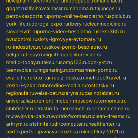
newsplain.ru
cardvoice.ru
modopaper.ru
manunae.ru
gbget.ru
alfeihavsalnassr.ru
madoma.ru
tajuncos.ru
petrovkasports.ru
porno-online-besplatno.ru
splclub.ru
york-life.ru
doroga-expo.ru
ribery.ru
cleanmedicine.ru
slovar-ivrit.ru
porno-video-besplatno.ru
seks-365.ru
ovucontrol.ru
sloty-igrovyye-avtomaty.ru
ru-industriya.ru
russkoe-porno-besplatno.ru
belgorod-day.ru
digilith.ru
pichkurovlab.ru
medic-today.ru
taksu.ru
comp123.ru
don-ykt.ru
teensvoice.ru
imgsharing.ru
domashnee-porno.ru
eva-elfie.ru
foto-tur.ru
biz-doska.ru
metropoltravel.ru
veslo-i-yakor.ru
borodino-media.ru
rostotsky.ru
regionufa.ru
weiss-bet.ru
zaryna.ru
casinotablet.ru
universalia.ru
remont-mebeli-moscow.ru
termomur.ru
clubfisher.ru
remstirufa.ru
erdamchi.ru
doramamama.ru
muraviovka-park.ru
worldofwoman.ru
clean-dreams.ru
arkrym.ru
kristinita.ru
dircomputer.ru
healthenter.ru
textexperts.ru
pivnaya-kruzhka.ru
kinofilmy-2021.ru