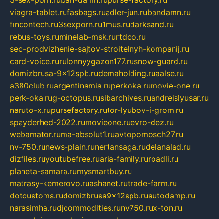
viagra-tablet.ru
fasbags.ru
adler-jun.ru
bandamn.ru
fincontech.ru
3sexporn.ru
1mus.ru
darksand.ru
rebus-toys.ru
minelab-msk.ru
rtdco.ru
seo-prodvizhenie-sajtov-stroitelnyh-kompanij.ru
card-voice.ru
rulonnyygazon177.ru
snow-guard.ru
domizbrusa-9x12spb.ru
demaholding.ru
aalse.ru
a380club.ru
argentinamia.ru
perkoka.ru
movie-one.ru
perk-oka.ru
g-octopus.ru
sibarchives.ru
andreislyusar.ru
naruto-x.ru
pursefactory.ru
tor-lyubov-i-grom.ru
spayderhed-2022.ru
movieone.ru
evro-dez.ru
webamator.ru
ma-absolut1.ru
avtopomosch27.ru
nv-750.ru
news-plain.ru
nertansaga.ru
delanalad.ru
dizfiles.ru
youtubefree.ru
aria-family.ru
roadli.ru
planeta-samara.ru
mysmartbuy.ru
matrasy-kemerovo.ru
ashanet.ru
trade-farm.ru
dotcustoms.ru
domizbrusa9x12spb.ru
autodamp.ru
narasimha.ru
djcommodities.ru
nv750.ru
x-ton.ru