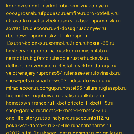
korolevremont-market.ru
budem-znakomye.ru
oooagrosnab.ru
fpodaso.ru
emfire.ru
pro-otdelky.ru
ukrasotki.ru
seksuzbek.ru
seks-uzbek.ru
porno-vk.ru
sovratili.ru
olecoon.ru
vd-dosug.ru
adonyev.ru
rbc-news.ru
porno-skvirt.ru
krospr.ru
13autor-kolonka.ru
sormol.ru
2rich.ru
hostel-65.ru
hostserve.ru
porno-na-russkom.ru
mishinlab.ru
neznobi.ru
bigfatcc.ru
habble.ru
starbucksvia.ru
delfinet.ru
silvernano.ru
elestal.ru
vektor-doroga.ru
velotrenajery.ru
pronso54.ru
lenasever.ru
lovinskix.ru
show-pets.ru
smartnews03.ru
discofoxworld.ru
miraclecoon.ru
pongup.ru
hostel65.ru
liura.ru
glasspb.ru
firehunters.ru
gribowo.ru
gnalis.ru
bulkitula.ru
hometown-france.ru
1-xbeticricetc-1-xbetti-5.ru
shop-garena.ru
cricetc-1-xbetr-1-xbetcc-2.ru
one-life-story.ru
top-halyava.ru
accounts112.ru
poka-vse-doma-2.ru
3-d-file.ru
hahahaharms.ru
g2012.ru
tst-1.ru
shaggy-cat.ru
opsmgr.ru
ev-gallery.ru