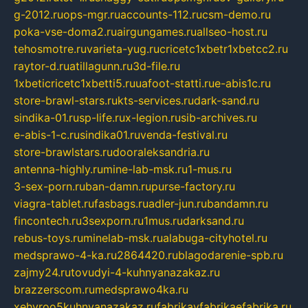
g-2012.ru
ops-mgr.ru
accounts-112.ru
csm-demo.ru
poka-vse-doma2.ru
airgungames.ru
allseo-host.ru
tehosmotre.ru
varieta-yug.ru
cricetc1xbetr1xbetcc2.ru
raytor-d.ru
atillagunn.ru
3d-file.ru
1xbeticricetc1xbetti5.ru
uafoot-statti.ru
e-abis1c.ru
store-brawl-stars.ru
kts-services.ru
dark-sand.ru
sindika-01.ru
sp-life.ru
x-legion.ru
sib-archives.ru
e-abis-1-c.ru
sindika01.ru
venda-festival.ru
store-brawlstars.ru
dooraleksandria.ru
antenna-highly.ru
mine-lab-msk.ru
1-mus.ru
3-sex-porn.ru
ban-damn.ru
purse-factory.ru
viagra-tablet.ru
fasbags.ru
adler-jun.ru
bandamn.ru
fincontech.ru
3sexporn.ru
1mus.ru
darksand.ru
rebus-toys.ru
minelab-msk.ru
alabuga-cityhotel.ru
medsprawo-4-ka.ru
2864420.ru
blagodarenie-spb.ru
zajmy24.ru
tovudyi-4-kuhnyanazakaz.ru
brazzerscom.ru
medsprawo4ka.ru
xehyroo5kuhnyanazakaz.ru
fabrikayfabrikaefabrika.ru