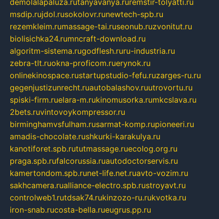
demolalapaluza.ru
tanyavanya.ru
remstir-tolyatti.ru
msdip.ru
jdol.ru
sokolovr.ru
newtech-spb.ru
rezemkleim.ru
massage-tai.ru
seonub.ru
zvonitut.ru
biolisichka24.ru
mncraft-download.ru
algoritm-sistema.ru
godflesh.ru
ru-industria.ru
zebra-tlt.ru
okna-proficom.ru
erynok.ru
onlinekinospace.ru
startupstudio-fefu.ru
zarges-ru.ru
gegenjustizunrecht.ru
autobalashov.ru
utrovortu.ru
spiski-firm.ru
elara-m.ru
kinomusorka.ru
mkcslava.ru
2bets.ru
vintovoykompressor.ru
birminghamvsfulham.ru
sarmat-komp.ru
pioneeri.ru
amadis-chocolate.ru
shkurki-karakulya.ru
kanotiforet.spb.ru
tutmassage.ru
ecolog.org.ru
praga.spb.ru
falcorussia.ru
autodoctorservis.ru
kamertondom.spb.ru
net-life.net.ru
avto-vozim.ru
sakhcamera.ru
alliance-electro.spb.ru
stroyavt.ru
controlweb1.ru
tdsak74.ru
kinzozo-ru.ru
kvotka.ru
iron-snab.ru
costa-bella.ru
eugrus.pp.ru