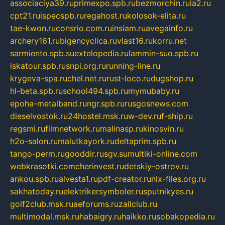
associaciya39.ru
primexpo.spb.ru
bezmorchin.ru
ia2.ru
cpt21.ru
ispecspb.ru
regahost.ru
kolosok-elita.ru
tae-kwon.ru
consrio.com.ru
insiam.ru
avegainfo.ru
archery161.ru
bigencyclica.ru
vlast16.ru
korru.net
sarmiento.spb.su
extelopedia.ru
lammin-suo.spb.ru
iskatour.spb.ru
snpi.org.ru
running-line.ru
krygeva-spa.ru
chel.net.ru
rust-loco.ru
dugshop.ru
hl-beta.spb.ru
school494.spb.ru
mymubaby.ru
epoha-metalband.ru
ngr.spb.ru
rusgosnews.com
dieselvostok.ru
24hostel.msk.ru
w-dev.ru
f-ship.ru
regsmi.ru
filmnetwork.ru
malinasp.ru
kinosvin.ru
h2o-salon.ru
malutkayork.ru
deltaprim.spb.ru
tango-perm.ru
gooddir.ru
sgv.su
multiki-online.com
webkrasotki.com
cherinvest.ru
detskiy-ostrov.ru
ankou.spb.ru
alvesta1.ru
pdf-creator.ru
nix-files.org.ru
sakhatoday.ru
elektrikersymboler.ru
sputnikyes.ru
golf2club.msk.ru
aeforums.ru
zallclub.ru
multimodal.msk.ru
habaigry.ru
haikko.ru
sobakopedia.ru