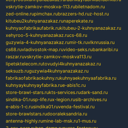
vskrytie-zamkov-moskva-113.ru
biletnadom.ru
zed-online.ru
pimchax.ru
brazzers-hd.ru
z-host.ru
kitubeu2kuhnyanazakaz.ru
naperekate.ru
kuhnyaofabrikaufabrik.ru
kitubeu-2-kuhnyanazakaz.ru
xehyroo-5-kuhnyanazakaz.ru
cs-68.ru
guzywia-4-kuhnyanazakaz.ru
mir-tk.ru
vlknrussia.ru
cs68.ru
vladivostok-map.ru
video-seks.ru
bankaribi.ru
raszar.ru
vskrytie-zamkov-moskva113.ru
lipetsktelecom.ru
tovudyi4kuhnyanazakaz.ru
seksuzb.ru
guzywia4kuhnyanazakaz.ru
fabrikaofabrikaokuhny.ru
kuhnyaekuhnyaafabrika.ru
kuhnyaykuhnyayfabrika.ru
e-abis1c.ru
store-brawl-stars.ru
kts-services.ru
dark-sand.ru
sindika-01.ru
sp-life.ru
x-legion.ru
sib-archives.ru
e-abis-1-c.ru
sindika01.ru
venda-festival.ru
store-brawlstars.ru
dooraleksandria.ru
antenna-highly.ru
mine-lab-msk.ru
1-mus.ru
3-sex-porn.ru
ban-damn.ru
purse-factory.ru