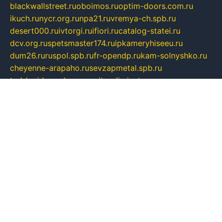
blackwallstreet.ru
oboimos.ru
optim-doors.com.ru
ikuch.ru
nycr.org.ru
npa21.ru
vremya-ch.spb.ru
desert000.ru
ivtorgi.ru
ifiori.ru
catalog-statei.ru
dcv.org.ru
spetsmaster174.ru
ipkameryhiseeu.ru
dum26.ru
ruspol.spb.ru
fr-opendp.ru
kam-solnyshko.ru
cheyenne-arapaho.ru
sevzapmetal.spb.ru
ted-lapidus.spb.ru
parasite-eliminator.ru
sigma-complete.ru
modernworld.ru
dama-moda.ru
eholot-group.ru
sk-nvkz.ru
DRONGOLD.RU
democratia2.ru
i-farmer.ru
mass-sport.org
jablonex.spb.ru
bookmess.ru
linkword.ru
refineua.com.ru
cs-spec.net.ru
altay-mebel.ru
DNK-THEATRE.RU
mechaniks.spb.ru
ipcamtechage.ru
skosta.ru
a-sun.ru
stroy-ldsp.ru
snowlands.org.ru
childrensshoes.ru
mrlizzy.ru
mebelsofiakrd.ru
bulizhenko.ru
rumantick.net.ru
mtszerno.ru
daily-fishing.ru
glushiteli-v-spb.ru
megasat.org.ru
localization.net.ru
flyingfish.pp.ru
ds5teremok.ru