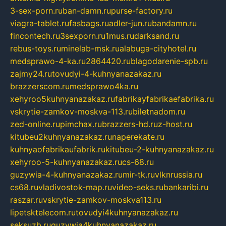
3-sex-porn.ru
ban-damn.ru
purse-factory.ru
viagra-tablet.ru
fasbags.ru
adler-jun.ru
bandamn.ru
fincontech.ru
3sexporn.ru
1mus.ru
darksand.ru
rebus-toys.ru
minelab-msk.ru
alabuga-cityhotel.ru
medsprawo-4-ka.ru
2864420.ru
blagodarenie-spb.ru
zajmy24.ru
tovudyi-4-kuhnyanazakaz.ru
brazzerscom.ru
medsprawo4ka.ru
xehyroo5kuhnyanazakaz.ru
fabrikayfabrikaefabrika.ru
vskrytie-zamkov-moskva-113.ru
biletnadom.ru
zed-online.ru
pimchax.ru
brazzers-hd.ru
z-host.ru
kitubeu2kuhnyanazakaz.ru
naperekate.ru
kuhnyaofabrikaufabrik.ru
kitubeu-2-kuhnyanazakaz.ru
xehyroo-5-kuhnyanazakaz.ru
cs-68.ru
guzywia-4-kuhnyanazakaz.ru
mir-tk.ru
vlknrussia.ru
cs68.ru
vladivostok-map.ru
video-seks.ru
bankaribi.ru
raszar.ru
vskrytie-zamkov-moskva113.ru
lipetsktelecom.ru
tovudyi4kuhnyanazakaz.ru
seksuzb.ru
guzywia4kuhnyanazakaz.ru