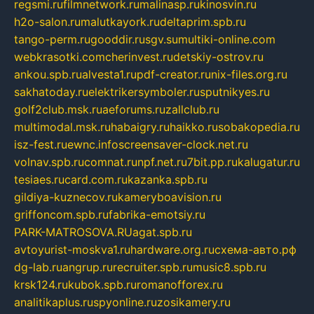
regsmi.ru
filmnetwork.ru
malinasp.ru
kinosvin.ru
h2o-salon.ru
malutkayork.ru
deltaprim.spb.ru
tango-perm.ru
gooddir.ru
sgv.su
multiki-online.com
webkrasotki.com
cherinvest.ru
detskiy-ostrov.ru
ankou.spb.ru
alvesta1.ru
pdf-creator.ru
nix-files.org.ru
sakhatoday.ru
elektrikersymboler.ru
sputnikyes.ru
golf2club.msk.ru
aeforums.ru
zallclub.ru
multimodal.msk.ru
habaigry.ru
haikko.ru
sobakopedia.ru
isz-fest.ru
ewnc.info
screensaver-clock.net.ru
volnav.spb.ru
comnat.ru
npf.net.ru
7bit.pp.ru
kalugatur.ru
tesiaes.ru
card.com.ru
kazanka.spb.ru
gildiya-kuznecov.ru
kameryboavision.ru
griffoncom.spb.ru
fabrika-emotsiy.ru
PARK-MATROSOVA.RU
agat.spb.ru
avtoyurist-moskva1.ru
hardware.org.ru
схема-авто.рф
dg-lab.ru
angrup.ru
recruiter.spb.ru
music8.spb.ru
krsk124.ru
kubok.spb.ru
romanofforex.ru
analitikaplus.ru
spyonline.ru
zosikamery.ru