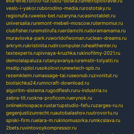
eva-elfie.ru
foto-tur.ru
biz-doska.ru
metropoltravel.ru
veslo-i-yakor.ru
borodino-media.ru
rostotsky.ru
regionufa.ru
weiss-bet.ru
zaryna.ru
casinotablet.ru
universalia.ru
remont-mebeli-moscow.ru
termomur.ru
clubfisher.ru
remstirufa.ru
erdamchi.ru
doramamama.ru
muraviovka-park.ru
worldofwoman.ru
clean-dreams.ru
arkrym.ru
kristinita.ru
dircomputer.ru
healthenter.ru
textexperts.ru
pivnaya-kruzhka.ru
kinofilmy-2021.ru
demolalapaluza.ru
tanyavanya.ru
remstir-tolyatti.ru
msdip.ru
jdol.ru
sokolovr.ru
newtech-spb.ru
rezemkleim.ru
massage-tai.ru
seonub.ru
zvonitut.ru
biolisichka24.ru
mncraft-download.ru
algoritm-sistema.ru
godflesh.ru
ru-industria.ru
zebra-tlt.ru
okna-proficom.ru
erynok.ru
onlinekinospace.ru
startupstudio-fefu.ru
zarges-ru.ru
gegenjustizunrecht.ru
autobalashov.ru
utrovortu.ru
spiski-firm.ru
elara-m.ru
kinomusorka.ru
mkcslava.ru
2bets.ru
vintovoykompressor.ru