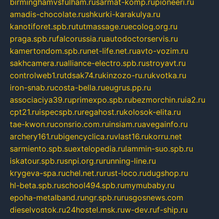
birminghamvsfulham.ru
sarmat-komp.ru
pioneeri.ru
amadis-chocolate.ru
shkurki-karakulya.ru
kanotiforet.spb.ru
tutmassage.ru
ecolog.org.ru
praga.spb.ru
falcorussia.ru
autodoctorservis.ru
kamertondom.spb.ru
net-life.net.ru
avto-vozim.ru
sakhcamera.ru
alliance-electro.spb.ru
stroyavt.ru
controlweb1.ru
tdsak74.ru
kinzozo-ru.ru
kvotka.ru
iron-snab.ru
costa-bella.ru
eugrus.pp.ru
associaciya39.ru
primexpo.spb.ru
bezmorchin.ru
ia2.ru
cpt21.ru
ispecspb.ru
regahost.ru
kolosok-elita.ru
tae-kwon.ru
consrio.com.ru
insiam.ru
avegainfo.ru
archery161.ru
bigencyclica.ru
vlast16.ru
korru.net
sarmiento.spb.su
extelopedia.ru
lammin-suo.spb.ru
iskatour.spb.ru
snpi.org.ru
running-line.ru
krygeva-spa.ru
chel.net.ru
rust-loco.ru
dugshop.ru
hl-beta.spb.ru
school494.spb.ru
mymubaby.ru
epoha-metalband.ru
ngr.spb.ru
rusgosnews.com
dieselvostok.ru
24hostel.msk.ru
w-dev.ru
f-ship.ru