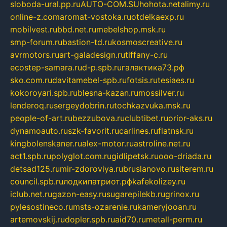
sloboda-ural.pp.ru
AUTO-COM.SU
hohota.net
alimy.ru
online-z.com
aromat-vostoka.ru
otdelkaexp.ru
mobilvest.ru
bbd.net.ru
mebelshop.msk.ru
smp-forum.ru
bastion-td.ru
kosmoscreative.ru
avrmotors.ru
art-galadesign.ru
tiffany-c.ru
ecostep-samara.ru
d-p.spb.ru
галактика73.рф
sko.com.ru
davitamebel-spb.ru
fotsis.ru
tesiaes.ru
kokoroyari.spb.ru
blesna-kazan.ru
mossilver.ru
lenderoq.ru
sergeydobrin.ru
tochkazvuka.msk.ru
people-of-art.ru
bezzubova.ru
clubtibet.ru
orior-aks.ru
dynamoauto.ru
szk-favorit.ru
carlines.ru
flatnsk.ru
kingbolenskaner.ru
alex-motor.ru
astroline.net.ru
act1.spb.ru
polyglot.com.ru
gidlipetsk.ru
ooo-driada.ru
detsad125.ru
mir-zdoroviya.ru
bruslanovo.ru
siterem.ru
council.spb.ru
лодкипатриот.рф
kafekolizey.ru
iclub.net.ru
gazon-easy.ru
sugarepilekb.ru
grinox.ru
pylesostineco.ru
msts-ozarenie.ru
kameryjooan.ru
artemovskij.ru
dopler.spb.ru
aid70.ru
metall-perm.ru