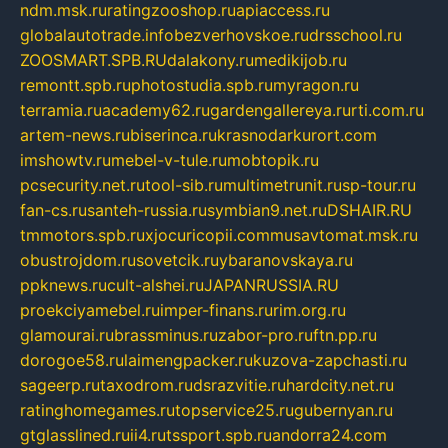
ndm.msk.ru
ratingzooshop.ru
apiaccess.ru
globalautotrade.info
bezverhovskoe.ru
drsschool.ru
ZOOSMART.SPB.RU
dalakony.ru
medikijob.ru
remontt.spb.ru
photostudia.spb.ru
myragon.ru
terramia.ru
academy62.ru
gardengallereya.ru
rti.com.ru
artem-news.ru
biserinca.ru
krasnodarkurort.com
imshowtv.ru
mebel-v-tule.ru
mobtopik.ru
pcsecurity.net.ru
tool-sib.ru
multimetrunit.ru
sp-tour.ru
fan-cs.ru
santeh-russia.ru
symbian9.net.ru
DSHAIR.RU
tmmotors.spb.ru
xjocuricopii.com
musavtomat.msk.ru
obustrojdom.ru
sovetcik.ru
ybaranovskaya.ru
ppknews.ru
cult-alshei.ru
JAPANRUSSIA.RU
proekciyamebel.ru
imper-finans.ru
rim.org.ru
glamourai.ru
brassminus.ru
zabor-pro.ru
ftn.pp.ru
dorogoe58.ru
laimengpacker.ru
kuzova-zapchasti.ru
sageerp.ru
taxodrom.ru
dsrazvitie.ru
hardcity.net.ru
ratinghomegames.ru
topservice25.ru
gubernyan.ru
gtglasslined.ru
ii4.ru
tssport.spb.ru
andorra24.com