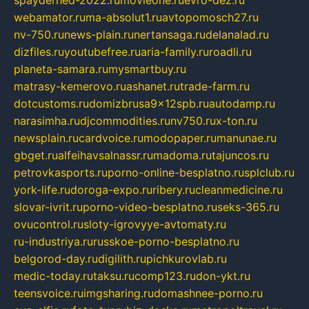
spayderhed-2022.ru
movieone.ru
evro-dez.ru
webamator.ru
ma-absolut1.ru
avtopomosch27.ru
nv-750.ru
news-plain.ru
nertansaga.ru
delanalad.ru
dizfiles.ru
youtubefree.ru
aria-family.ru
roadli.ru
planeta-samara.ru
mysmartbuy.ru
matrasy-kemerovo.ru
ashanet.ru
trade-farm.ru
dotcustoms.ru
domizbrusa9x12spb.ru
autodamp.ru
narasimha.ru
djcommodities.ru
nv750.ru
x-ton.ru
newsplain.ru
cardvoice.ru
modopaper.ru
manunae.ru
gbget.ru
alfeihavsalnassr.ru
madoma.ru
tajuncos.ru
petrovkasports.ru
porno-online-besplatno.ru
splclub.ru
york-life.ru
doroga-expo.ru
ribery.ru
cleanmedicine.ru
slovar-ivrit.ru
porno-video-besplatno.ru
seks-365.ru
ovucontrol.ru
sloty-igrovyye-avtomaty.ru
ru-industriya.ru
russkoe-porno-besplatno.ru
belgorod-day.ru
digilith.ru
pichkurovlab.ru
medic-today.ru
taksu.ru
comp123.ru
don-ykt.ru
teensvoice.ru
imgsharing.ru
domashnee-porno.ru