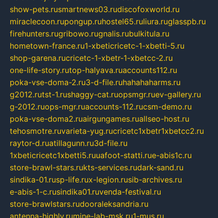
show-pets.ru
smartnews03.ru
discofoxworld.ru
miraclecoon.ru
pongup.ru
hostel65.ru
liura.ru
glasspb.ru
firehunters.ru
gribowo.ru
gnalis.ru
bulkitula.ru
hometown-france.ru
1-xbeticricetc-1-xbetti-5.ru
shop-garena.ru
cricetc-1-xbetr-1-xbetcc-2.ru
one-life-story.ru
top-halyava.ru
accounts112.ru
poka-vse-doma-2.ru
3-d-file.ru
hahahaharms.ru
g2012.ru
tst-1.ru
shaggy-cat.ru
opsmgr.ru
ev-gallery.ru
g-2012.ru
ops-mgr.ru
accounts-112.ru
csm-demo.ru
poka-vse-doma2.ru
airgungames.ru
allseo-host.ru
tehosmotre.ru
varieta-yug.ru
cricetc1xbetr1xbetcc2.ru
raytor-d.ru
atillagunn.ru
3d-file.ru
1xbeticricetc1xbetti5.ru
uafoot-statti.ru
e-abis1c.ru
store-brawl-stars.ru
kts-services.ru
dark-sand.ru
sindika-01.ru
sp-life.ru
x-legion.ru
sib-archives.ru
e-abis-1-c.ru
sindika01.ru
venda-festival.ru
store-brawlstars.ru
dooraleksandria.ru
antenna-highly.ru
mine-lab-msk.ru
1-mus.ru