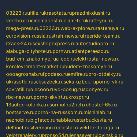
03223.ru
ufille.ru
krasotata.ru
prazdnikdushi.ru
veetbox.ru
cinemapost.ru
ciam-fr.ru
kraft-you.ru
mega-press.ru
03223.ru
web-explore.ru
rastenuya.ru
eurovision-russia.ru
strah-news.ru
freeride-team.ru
itrack-24.ru
sexshopexpress.ru
autostudiopro.ru
alabuga-cityhotel.ru
pornv.ru
atlantpereezd.ru
bud-em-znakomye.ru
a-cdc.ru
elektrostal-news.ru
korolevremont-market.ru
budem-znakomye.ru
oooagrosnab.ru
fpodaso.ru
emfire.ru
pro-otdelky.ru
ukrasotki.ru
seksuzbek.ru
seks-uzbek.ru
porno-vk.ru
sovratili.ru
olecoon.ru
vd-dosug.ru
adonyev.ru
rbc-news.ru
porno-skvirt.ru
krospr.ru
13autor-kolonka.ru
sormol.ru
2rich.ru
hostel-65.ru
hostserve.ru
porno-na-russkom.ru
mishinlab.ru
neznobi.ru
bigfatcc.ru
habble.ru
starbucksvia.ru
delfinet.ru
silvernano.ru
elestal.ru
vektor-doroga.ru
velotrenajery.ru
pronso54.ru
lenasever.ru
lovinskix.ru