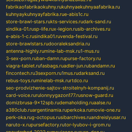
fabrikaofabrikaokuhny.ru
kuhnyaekuhnyaafabrika.ru
kuhnyaykuhnyayfabrika.ru
e-abis1c.ru
store-brawl-stars.ru
kts-services.ru
dark-sand.ru
sindika-01.ru
sp-life.ru
x-legion.ru
sib-archives.ru
e-abis-1-c.ru
sindika01.ru
venda-festival.ru
store-brawlstars.ru
dooraleksandria.ru
antenna-highly.ru
mine-lab-msk.ru
1-mus.ru
3-sex-porn.ru
ban-damn.ru
purse-factory.ru
viagra-tablet.ru
fasbags.ru
adler-jun.ru
bandamn.ru
fincontech.ru
3sexporn.ru
1mus.ru
darksand.ru
rebus-toys.ru
minelab-msk.ru
rtdco.ru
seo-prodvizhenie-sajtov-stroitelnyh-kompanij.ru
card-voice.ru
rulonnyygazon177.ru
snow-guard.ru
domizbrusa-9x12spb.ru
demaholding.ru
aalse.ru
a380club.ru
argentinamia.ru
perkoka.ru
movie-one.ru
perk-oka.ru
g-octopus.ru
sibarchives.ru
andreislyusar.ru
naruto-x.ru
pursefactory.ru
tor-lyubov-i-grom.ru