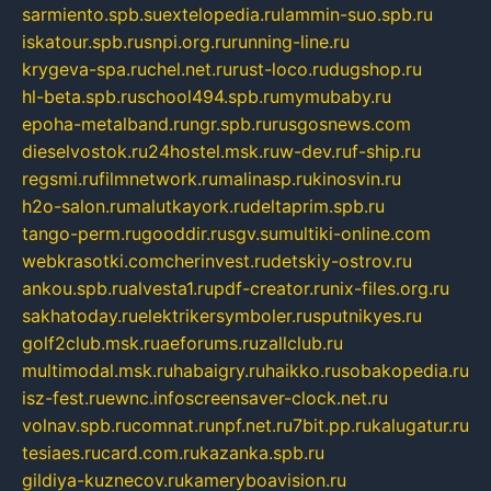
sarmiento.spb.su
extelopedia.ru
lammin-suo.spb.ru
iskatour.spb.ru
snpi.org.ru
running-line.ru
krygeva-spa.ru
chel.net.ru
rust-loco.ru
dugshop.ru
hl-beta.spb.ru
school494.spb.ru
mymubaby.ru
epoha-metalband.ru
ngr.spb.ru
rusgosnews.com
dieselvostok.ru
24hostel.msk.ru
w-dev.ru
f-ship.ru
regsmi.ru
filmnetwork.ru
malinasp.ru
kinosvin.ru
h2o-salon.ru
malutkayork.ru
deltaprim.spb.ru
tango-perm.ru
gooddir.ru
sgv.su
multiki-online.com
webkrasotki.com
cherinvest.ru
detskiy-ostrov.ru
ankou.spb.ru
alvesta1.ru
pdf-creator.ru
nix-files.org.ru
sakhatoday.ru
elektrikersymboler.ru
sputnikyes.ru
golf2club.msk.ru
aeforums.ru
zallclub.ru
multimodal.msk.ru
habaigry.ru
haikko.ru
sobakopedia.ru
isz-fest.ru
ewnc.info
screensaver-clock.net.ru
volnav.spb.ru
comnat.ru
npf.net.ru
7bit.pp.ru
kalugatur.ru
tesiaes.ru
card.com.ru
kazanka.spb.ru
gildiya-kuznecov.ru
kameryboavision.ru