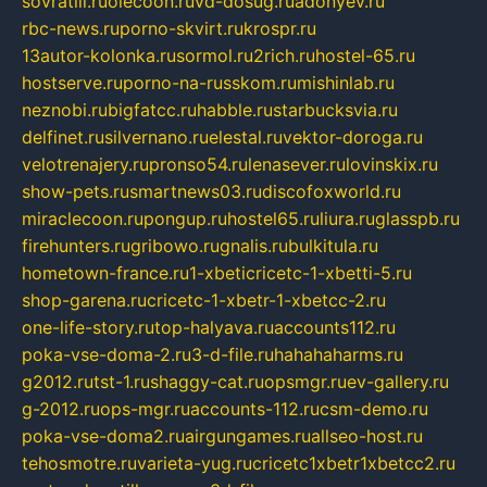
sovratili.ru
olecoon.ru
vd-dosug.ru
adonyev.ru
rbc-news.ru
porno-skvirt.ru
krospr.ru
13autor-kolonka.ru
sormol.ru
2rich.ru
hostel-65.ru
hostserve.ru
porno-na-russkom.ru
mishinlab.ru
neznobi.ru
bigfatcc.ru
habble.ru
starbucksvia.ru
delfinet.ru
silvernano.ru
elestal.ru
vektor-doroga.ru
velotrenajery.ru
pronso54.ru
lenasever.ru
lovinskix.ru
show-pets.ru
smartnews03.ru
discofoxworld.ru
miraclecoon.ru
pongup.ru
hostel65.ru
liura.ru
glasspb.ru
firehunters.ru
gribowo.ru
gnalis.ru
bulkitula.ru
hometown-france.ru
1-xbeticricetc-1-xbetti-5.ru
shop-garena.ru
cricetc-1-xbetr-1-xbetcc-2.ru
one-life-story.ru
top-halyava.ru
accounts112.ru
poka-vse-doma-2.ru
3-d-file.ru
hahahaharms.ru
g2012.ru
tst-1.ru
shaggy-cat.ru
opsmgr.ru
ev-gallery.ru
g-2012.ru
ops-mgr.ru
accounts-112.ru
csm-demo.ru
poka-vse-doma2.ru
airgungames.ru
allseo-host.ru
tehosmotre.ru
varieta-yug.ru
cricetc1xbetr1xbetcc2.ru