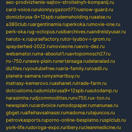
seo-prodvizhenie-sajtov-stroitelnyh-kompanij.ru
card-voice.ru
rulonnyygazon177.ru
snow-guard.ru
domizbrusa-9x12spb.ru
demaholding.ru
aalse.ru
a380club.ru
argentinamia.ru
perkoka.ru
movie-one.ru
perk-oka.ru
g-octopus.ru
sibarchives.ru
andreislyusar.ru
naruto-x.ru
pursefactory.ru
tor-lyubov-i-grom.ru
spayderhed-2022.ru
movieone.ru
evro-dez.ru
webamator.ru
ma-absolut1.ru
avtopomosch27.ru
nv-750.ru
news-plain.ru
nertansaga.ru
delanalad.ru
dizfiles.ru
youtubefree.ru
aria-family.ru
roadli.ru
planeta-samara.ru
mysmartbuy.ru
matrasy-kemerovo.ru
ashanet.ru
trade-farm.ru
dotcustoms.ru
domizbrusa9x12spb.ru
autodamp.ru
narasimha.ru
djcommodities.ru
nv750.ru
x-ton.ru
newsplain.ru
cardvoice.ru
modopaper.ru
manunae.ru
gbget.ru
alfeihavsalnassr.ru
madoma.ru
tajuncos.ru
petrovkasports.ru
porno-online-besplatno.ru
splclub.ru
york-life.ru
doroga-expo.ru
ribery.ru
cleanmedicine.ru