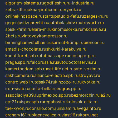
algoritm-sistema.ru
godflesh.ru
ru-industria.ru
zebra-tlt.ru
okna-proficom.ru
erynok.ru
onlinekinospace.ru
startupstudio-fefu.ru
zarges-ru.ru
gegenjustizunrecht.ru
autobalashov.ru
utrovortu.ru
spiski-firm.ru
elara-m.ru
kinomusorka.ru
mkcslava.ru
2bets.ru
vintovoykompressor.ru
birminghamvsfulham.ru
sarmat-komp.ru
pioneeri.ru
amadis-chocolate.ru
shkurki-karakulya.ru
kanotiforet.spb.ru
tutmassage.ru
ecolog.org.ru
praga.spb.ru
falcorussia.ru
autodoctorservis.ru
kamertondom.spb.ru
net-life.net.ru
avto-vozim.ru
sakhcamera.ru
alliance-electro.spb.ru
stroyavt.ru
controlweb1.ru
tdsak74.ru
kinzozo-ru.ru
kvotka.ru
iron-snab.ru
costa-bella.ru
eugrus.pp.ru
associaciya39.ru
primexpo.spb.ru
bezmorchin.ru
ia2.ru
cpt21.ru
ispecspb.ru
regahost.ru
kolosok-elita.ru
tae-kwon.ru
consrio.com.ru
insiam.ru
avegainfo.ru
archery161.ru
bigencyclica.ru
vlast16.ru
korru.net