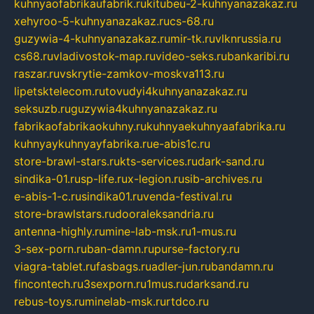
kuhnyaofabrikaufabrik.ru
kitubeu-2-kuhnyanazakaz.ru
xehyroo-5-kuhnyanazakaz.ru
cs-68.ru
guzywia-4-kuhnyanazakaz.ru
mir-tk.ru
vlknrussia.ru
cs68.ru
vladivostok-map.ru
video-seks.ru
bankaribi.ru
raszar.ru
vskrytie-zamkov-moskva113.ru
lipetsktelecom.ru
tovudyi4kuhnyanazakaz.ru
seksuzb.ru
guzywia4kuhnyanazakaz.ru
fabrikaofabrikaokuhny.ru
kuhnyaekuhnyaafabrika.ru
kuhnyaykuhnyayfabrika.ru
e-abis1c.ru
store-brawl-stars.ru
kts-services.ru
dark-sand.ru
sindika-01.ru
sp-life.ru
x-legion.ru
sib-archives.ru
e-abis-1-c.ru
sindika01.ru
venda-festival.ru
store-brawlstars.ru
dooraleksandria.ru
antenna-highly.ru
mine-lab-msk.ru
1-mus.ru
3-sex-porn.ru
ban-damn.ru
purse-factory.ru
viagra-tablet.ru
fasbags.ru
adler-jun.ru
bandamn.ru
fincontech.ru
3sexporn.ru
1mus.ru
darksand.ru
rebus-toys.ru
minelab-msk.ru
rtdco.ru