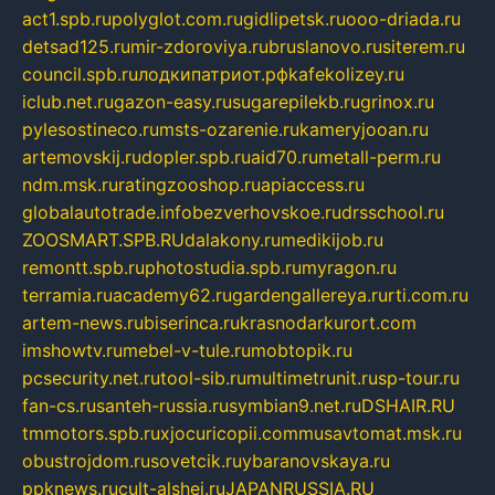
act1.spb.ru
polyglot.com.ru
gidlipetsk.ru
ooo-driada.ru
detsad125.ru
mir-zdoroviya.ru
bruslanovo.ru
siterem.ru
council.spb.ru
лодкипатриот.рф
kafekolizey.ru
iclub.net.ru
gazon-easy.ru
sugarepilekb.ru
grinox.ru
pylesostineco.ru
msts-ozarenie.ru
kameryjooan.ru
artemovskij.ru
dopler.spb.ru
aid70.ru
metall-perm.ru
ndm.msk.ru
ratingzooshop.ru
apiaccess.ru
globalautotrade.info
bezverhovskoe.ru
drsschool.ru
ZOOSMART.SPB.RU
dalakony.ru
medikijob.ru
remontt.spb.ru
photostudia.spb.ru
myragon.ru
terramia.ru
academy62.ru
gardengallereya.ru
rti.com.ru
artem-news.ru
biserinca.ru
krasnodarkurort.com
imshowtv.ru
mebel-v-tule.ru
mobtopik.ru
pcsecurity.net.ru
tool-sib.ru
multimetrunit.ru
sp-tour.ru
fan-cs.ru
santeh-russia.ru
symbian9.net.ru
DSHAIR.RU
tmmotors.spb.ru
xjocuricopii.com
musavtomat.msk.ru
obustrojdom.ru
sovetcik.ru
ybaranovskaya.ru
ppknews.ru
cult-alshei.ru
JAPANRUSSIA.RU