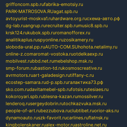
griffoncom.spb.ru
fabrika-emotsiy.ru
PARK-MATROSOVA.RU
agat.spb.ru
avtoyurist-moskva1.ru
hardware.org.ru
схема-авто.рф
dg-lab.ru
angrup.ru
recruiter.spb.ru
music8.spb.ru
krsk124.ru
kubok.spb.ru
romanofforex.ru
analitikaplus.ru
spyonline.ru
zosikamery.ru
sloboda-ural.pp.ru
AUTO-COM.SU
hohota.net
alimy.ru
online-z.com
aromat-vostoka.ru
otdelkaexp.ru
mobilvest.ru
bbd.net.ru
mebelshop.msk.ru
smp-forum.ru
bastion-td.ru
kosmoscreative.ru
avrmotors.ru
art-galadesign.ru
tiffany-c.ru
ecostep-samara.ru
d-p.spb.ru
галактика73.рф
sko.com.ru
davitamebel-spb.ru
fotsis.ru
tesiaes.ru
kokoroyari.spb.ru
blesna-kazan.ru
mossilver.ru
lenderoq.ru
sergeydobrin.ru
tochkazvuka.msk.ru
people-of-art.ru
bezzubova.ru
clubtibet.ru
orior-aks.ru
dynamoauto.ru
szk-favorit.ru
carlines.ru
flatnsk.ru
kingbolenskaner.ru
alex-motor.ru
astroline.net.ru