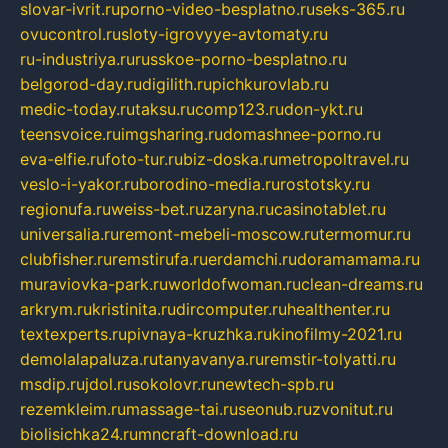
slovar-ivrit.ru
porno-video-besplatno.ru
seks-365.ru
ovucontrol.ru
sloty-igrovyye-avtomaty.ru
ru-industriya.ru
russkoe-porno-besplatno.ru
belgorod-day.ru
digilith.ru
pichkurovlab.ru
medic-today.ru
taksu.ru
comp123.ru
don-ykt.ru
teensvoice.ru
imgsharing.ru
domashnee-porno.ru
eva-elfie.ru
foto-tur.ru
biz-doska.ru
metropoltravel.ru
veslo-i-yakor.ru
borodino-media.ru
rostotsky.ru
regionufa.ru
weiss-bet.ru
zaryna.ru
casinotablet.ru
universalia.ru
remont-mebeli-moscow.ru
termomur.ru
clubfisher.ru
remstirufa.ru
erdamchi.ru
doramamama.ru
muraviovka-park.ru
worldofwoman.ru
clean-dreams.ru
arkrym.ru
kristinita.ru
dircomputer.ru
healthenter.ru
textexperts.ru
pivnaya-kruzhka.ru
kinofilmy-2021.ru
demolalapaluza.ru
tanyavanya.ru
remstir-tolyatti.ru
msdip.ru
jdol.ru
sokolovr.ru
newtech-spb.ru
rezemkleim.ru
massage-tai.ru
seonub.ru
zvonitut.ru
biolisichka24.ru
mncraft-download.ru