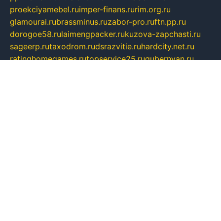
proekciyamebel.ru
imper-finans.ru
rim.org.ru
glamourai.ru
brassminus.ru
zabor-pro.ru
ftn.pp.ru
dorogoe58.ru
laimengpacker.ru
kuzova-zapchasti.ru
sageerp.ru
taxodrom.ru
dsrazvitie.ru
hardcity.net.ru
ratinghomegames.ru
topservice25.ru
gubernyan.ru
gtglasslined.ru
ii4.ru
tssport.spb.ru
andorra24.com
blackwallstreet.ru
oboimos.ru
optim-doors.com.ru
ikuch.ru
nycr.org.ru
npa21.ru
vremya-ch.spb.ru
desert000.ru
ivtorgi.ru
ifiori.ru
catalog-statei.ru
dcv.org.ru
spetsmaster174.ru
ipkameryhiseeu.ru
dum26.ru
ruspol.spb.ru
fr-opendp.ru
kam-solnyshko.ru
cheyenne-arapaho.ru
sevzapmetal.spb.ru
ted-lapidus.spb.ru
parasite-eliminator.ru
sigma-complete.ru
modernworld.ru
dama-moda.ru
eholot-group.ru
sk-nvkz.ru
DRONGOLD.RU
democratia2.ru
i-farmer.ru
mass-sport.org
jablonex.spb.ru
bookmess.ru
linkword.ru
refineua.com.ru
cs-spec.net.ru
altay-mebel.ru