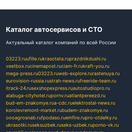
Каталог автосервисов и СТО
Актуальный каталог компаний по всей России
03223.ru
ufille.ru
krasotata.ru
prazdnikdushi.ru
veetbox.ru
cinemapost.ru
ciam-fr.ru
kraft-you.ru
mega-press.ru
03223.ru
web-explore.ru
rastenuya.ru
eurovision-russia.ru
strah-news.ru
freeride-team.ru
itrack-24.ru
sexshopexpress.ru
autostudiopro.ru
alabuga-cityhotel.ru
pornv.ru
atlantpereezd.ru
bud-em-znakomye.ru
a-cdc.ru
elektrostal-news.ru
korolevremont-market.ru
budem-znakomye.ru
oooagrosnab.ru
fpodaso.ru
emfire.ru
pro-otdelky.ru
ukrasotki.ru
seksuzbek.ru
seks-uzbek.ru
porno-vk.ru