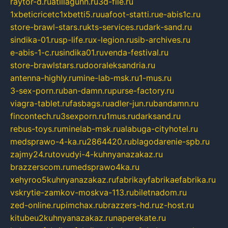
raytor-d.ru
atillagunn.ru
3d-file.ru
1xbeticricetc1xbetti5.ru
uafoot-statti.ru
e-abis1c.ru
store-brawl-stars.ru
kts-services.ru
dark-sand.ru
sindika-01.ru
sp-life.ru
x-legion.ru
sib-archives.ru
e-abis-1-c.ru
sindika01.ru
venda-festival.ru
store-brawlstars.ru
dooraleksandria.ru
antenna-highly.ru
mine-lab-msk.ru
1-mus.ru
3-sex-porn.ru
ban-damn.ru
purse-factory.ru
viagra-tablet.ru
fasbags.ru
adler-jun.ru
bandamn.ru
fincontech.ru
3sexporn.ru
1mus.ru
darksand.ru
rebus-toys.ru
minelab-msk.ru
alabuga-cityhotel.ru
medsprawo-4-ka.ru
2864420.ru
blagodarenie-spb.ru
zajmy24.ru
tovudyi-4-kuhnyanazakaz.ru
brazzerscom.ru
medsprawo4ka.ru
xehyroo5kuhnyanazakaz.ru
fabrikayfabrikaefabrika.ru
vskrytie-zamkov-moskva-113.ru
biletnadom.ru
zed-online.ru
pimchax.ru
brazzers-hd.ru
z-host.ru
kitubeu2kuhnyanazakaz.ru
naperekate.ru