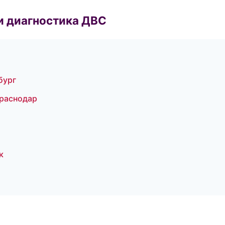
и диагностика ДВС
бург
Краснодар
к