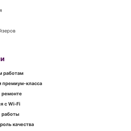
я
йзеров
ми
м работам
м премиум-класса
и ремонте
 с Wi‑Fi
е работы
роль качества