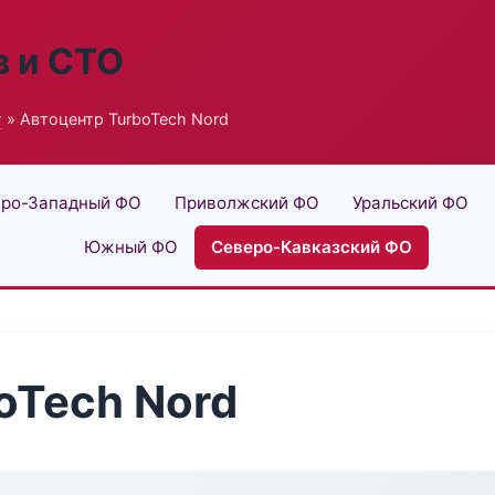
в и СТО
г
» Автоцентр TurboTech Nord
ро-Западный ФО
Приволжский ФО
Уральский ФО
Южный ФО
Северо-Кавказский ФО
oTech Nord