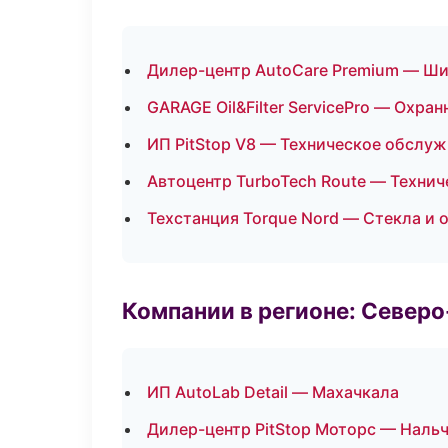
Дилер-центр AutoCare Premium — Ши
GARAGE Oil&Filter ServicePro — Охра
ИП PitStop V8 — Техническое обслу
Автоцентр TurboTech Route — Техни
Техстанция Torque Nord — Стекла и 
Компании в регионе: Север
ИП AutoLab Detail — Махачкала
Дилер-центр PitStop Моторс — Наль