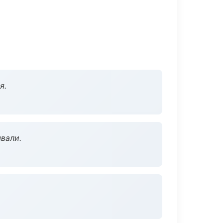
я.
вали.