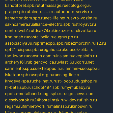
kanotiforet.spb.ru
tutmassage.ru
ecolog.org.ru
praga.spb.ru
falcorussia.ru
autodoctorservis.ru
kamertondom.spb.ru
net-life.net.ru
avto-vozim.ru
sakhcamera.ru
alliance-electro.spb.ru
stroyavt.ru
controlweb1.ru
tdsak74.ru
kinzozo-ru.ru
kvotka.ru
iron-snab.ru
costa-bella.ru
eugrus.pp.ru
associaciya39.ru
primexpo.spb.ru
bezmorchin.ru
ia2.ru
cpt21.ru
ispecspb.ru
regahost.ru
kolosok-elita.ru
tae-kwon.ru
consrio.com.ru
insiam.ru
avegainfo.ru
archery161.ru
bigencyclica.ru
vlast16.ru
korru.net
sarmiento.spb.su
extelopedia.ru
lammin-suo.spb.ru
iskatour.spb.ru
snpi.org.ru
running-line.ru
krygeva-spa.ru
chel.net.ru
rust-loco.ru
dugshop.ru
hl-beta.spb.ru
school494.spb.ru
mymubaby.ru
epoha-metalband.ru
ngr.spb.ru
rusgosnews.com
dieselvostok.ru
24hostel.msk.ru
w-dev.ru
f-ship.ru
regsmi.ru
filmnetwork.ru
malinasp.ru
kinosvin.ru
h2o-salon.ru
malutkayork.ru
deltaprim.spb.ru