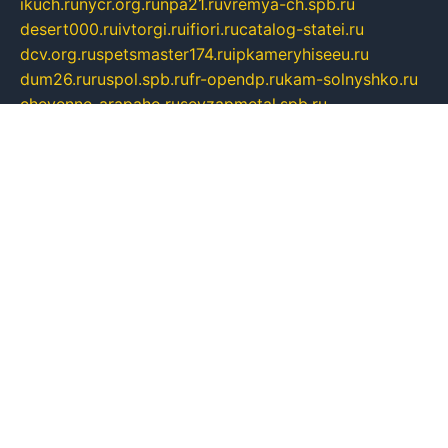
ikuch.ru
nycr.org.ru
npa21.ru
vremya-ch.spb.ru
desert000.ru
ivtorgi.ru
ifiori.ru
catalog-statei.ru
dcv.org.ru
spetsmaster174.ru
ipkameryhiseeu.ru
dum26.ru
ruspol.spb.ru
fr-opendp.ru
kam-solnyshko.ru
cheyenne-arapaho.ru
sevzapmetal.spb.ru
ted-lapidus.spb.ru
parasite-eliminator.ru
sigma-complete.ru
modernworld.ru
dama-moda.ru
eholot-group.ru
sk-nvkz.ru
DRONGOLD.RU
democratia2.ru
i-farmer.ru
mass-sport.org
jablonex.spb.ru
bookmess.ru
linkword.ru
refineua.com.ru
cs-spec.net.ru
altay-mebel.ru
DNK-THEATRE.RU
mechaniks.spb.ru
ipcamtechage.ru
skosta.ru
a-sun.ru
stroy-ldsp.ru
snowlands.org.ru
childrensshoes.ru
mrlizzy.ru
mebelsofiakrd.ru
bulizhenko.ru
rumantick.net.ru
mtszerno.ru
daily-fishing.ru
glushiteli-v-spb.ru
megasat.org.ru
localization.net.ru
flyingfish.pp.ru
ds5teremok.ru
aclib.spb.ru
komissionka30.ru
mag-profit.ru