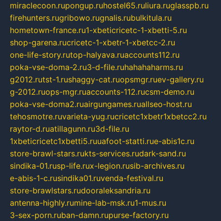
miraclecoon.ru
pongup.ru
hostel65.ru
liura.ru
glasspb.ru
firehunters.ru
gribowo.ru
gnalis.ru
bulkitula.ru
hometown-france.ru
1-xbeticricetc-1-xbetti-5.ru
shop-garena.ru
cricetc-1-xbetr-1-xbetcc-2.ru
one-life-story.ru
top-halyava.ru
accounts112.ru
poka-vse-doma-2.ru
3-d-file.ru
hahahaharms.ru
g2012.ru
tst-1.ru
shaggy-cat.ru
opsmgr.ru
ev-gallery.ru
g-2012.ru
ops-mgr.ru
accounts-112.ru
csm-demo.ru
poka-vse-doma2.ru
airgungames.ru
allseo-host.ru
tehosmotre.ru
varieta-yug.ru
cricetc1xbetr1xbetcc2.ru
raytor-d.ru
atillagunn.ru
3d-file.ru
1xbeticricetc1xbetti5.ru
uafoot-statti.ru
e-abis1c.ru
store-brawl-stars.ru
kts-services.ru
dark-sand.ru
sindika-01.ru
sp-life.ru
x-legion.ru
sib-archives.ru
e-abis-1-c.ru
sindika01.ru
venda-festival.ru
store-brawlstars.ru
dooraleksandria.ru
antenna-highly.ru
mine-lab-msk.ru
1-mus.ru
3-sex-porn.ru
ban-damn.ru
purse-factory.ru