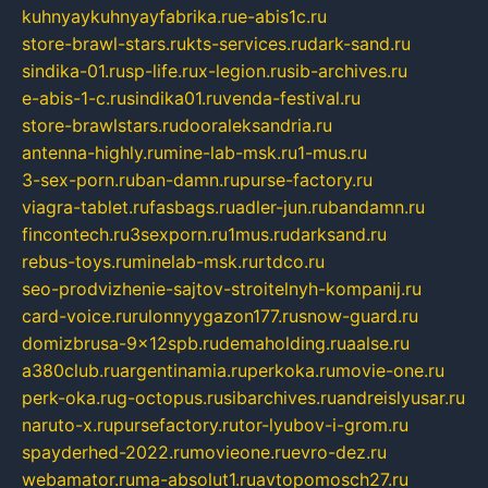
kuhnyaykuhnyayfabrika.ru
e-abis1c.ru
store-brawl-stars.ru
kts-services.ru
dark-sand.ru
sindika-01.ru
sp-life.ru
x-legion.ru
sib-archives.ru
e-abis-1-c.ru
sindika01.ru
venda-festival.ru
store-brawlstars.ru
dooraleksandria.ru
antenna-highly.ru
mine-lab-msk.ru
1-mus.ru
3-sex-porn.ru
ban-damn.ru
purse-factory.ru
viagra-tablet.ru
fasbags.ru
adler-jun.ru
bandamn.ru
fincontech.ru
3sexporn.ru
1mus.ru
darksand.ru
rebus-toys.ru
minelab-msk.ru
rtdco.ru
seo-prodvizhenie-sajtov-stroitelnyh-kompanij.ru
card-voice.ru
rulonnyygazon177.ru
snow-guard.ru
domizbrusa-9x12spb.ru
demaholding.ru
aalse.ru
a380club.ru
argentinamia.ru
perkoka.ru
movie-one.ru
perk-oka.ru
g-octopus.ru
sibarchives.ru
andreislyusar.ru
naruto-x.ru
pursefactory.ru
tor-lyubov-i-grom.ru
spayderhed-2022.ru
movieone.ru
evro-dez.ru
webamator.ru
ma-absolut1.ru
avtopomosch27.ru