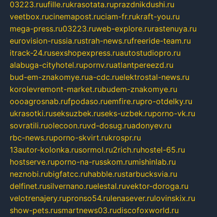
03223.ru
ufille.ru
krasotata.ru
prazdnikdushi.ru
veetbox.ru
cinemapost.ru
ciam-fr.ru
kraft-you.ru
mega-press.ru
03223.ru
web-explore.ru
rastenuya.ru
eurovision-russia.ru
strah-news.ru
freeride-team.ru
itrack-24.ru
sexshopexpress.ru
autostudiopro.ru
alabuga-cityhotel.ru
pornv.ru
atlantpereezd.ru
bud-em-znakomye.ru
a-cdc.ru
elektrostal-news.ru
korolevremont-market.ru
budem-znakomye.ru
oooagrosnab.ru
fpodaso.ru
emfire.ru
pro-otdelky.ru
ukrasotki.ru
seksuzbek.ru
seks-uzbek.ru
porno-vk.ru
sovratili.ru
olecoon.ru
vd-dosug.ru
adonyev.ru
rbc-news.ru
porno-skvirt.ru
krospr.ru
13autor-kolonka.ru
sormol.ru
2rich.ru
hostel-65.ru
hostserve.ru
porno-na-russkom.ru
mishinlab.ru
neznobi.ru
bigfatcc.ru
habble.ru
starbucksvia.ru
delfinet.ru
silvernano.ru
elestal.ru
vektor-doroga.ru
velotrenajery.ru
pronso54.ru
lenasever.ru
lovinskix.ru
show-pets.ru
smartnews03.ru
discofoxworld.ru