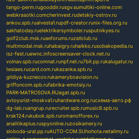
tango-perm.ru
gooddir.ru
sgv.su
multiki-online.com
webkrasotki.com
cherinvest.ru
detskiy-ostrov.ru
ankou.spb.ru
alvesta1.ru
pdf-creator.ru
nix-files.org.ru
sakhatoday.ru
elektrikersymboler.ru
sputnikyes.ru
golf2club.msk.ru
aeforums.ru
zallclub.ru
multimodal.msk.ru
habaigry.ru
haikko.ru
sobakopedia.ru
isz-fest.ru
ewnc.info
screensaver-clock.net.ru
volnav.spb.ru
comnat.ru
npf.net.ru
7bit.pp.ru
kalugatur.ru
tesiaes.ru
card.com.ru
kazanka.spb.ru
gildiya-kuznecov.ru
kameryboavision.ru
griffoncom.spb.ru
fabrika-emotsiy.ru
PARK-MATROSOVA.RU
agat.spb.ru
avtoyurist-moskva1.ru
hardware.org.ru
схема-авто.рф
dg-lab.ru
angrup.ru
recruiter.spb.ru
music8.spb.ru
krsk124.ru
kubok.spb.ru
romanofforex.ru
analitikaplus.ru
spyonline.ru
zosikamery.ru
sloboda-ural.pp.ru
AUTO-COM.SU
hohota.net
alimy.ru