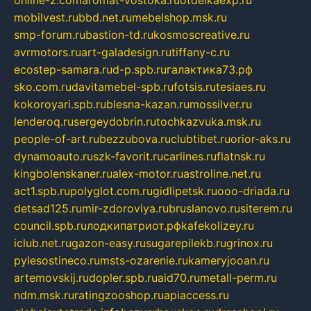
online-z.com
aromat-vostoka.ru
otdelkaexp.ru
mobilvest.ru
bbd.net.ru
mebelshop.msk.ru
smp-forum.ru
bastion-td.ru
kosmoscreative.ru
avrmotors.ru
art-galadesign.ru
tiffany-c.ru
ecostep-samara.ru
d-p.spb.ru
галактика73.рф
sko.com.ru
davitamebel-spb.ru
fotsis.ru
tesiaes.ru
kokoroyari.spb.ru
blesna-kazan.ru
mossilver.ru
lenderoq.ru
sergeydobrin.ru
tochkazvuka.msk.ru
people-of-art.ru
bezzubova.ru
clubtibet.ru
orior-aks.ru
dynamoauto.ru
szk-favorit.ru
carlines.ru
flatnsk.ru
kingbolenskaner.ru
alex-motor.ru
astroline.net.ru
act1.spb.ru
polyglot.com.ru
gidlipetsk.ru
ooo-driada.ru
detsad125.ru
mir-zdoroviya.ru
bruslanovo.ru
siterem.ru
council.spb.ru
лодкипатриот.рф
kafekolizey.ru
iclub.net.ru
gazon-easy.ru
sugarepilekb.ru
grinox.ru
pylesostineco.ru
msts-ozarenie.ru
kameryjooan.ru
artemovskij.ru
dopler.spb.ru
aid70.ru
metall-perm.ru
ndm.msk.ru
ratingzooshop.ru
apiaccess.ru