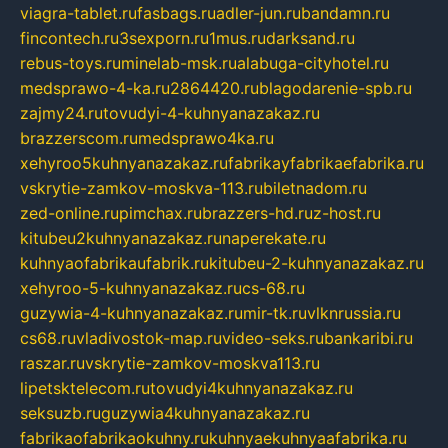
viagra-tablet.ru
fasbags.ru
adler-jun.ru
bandamn.ru
fincontech.ru
3sexporn.ru
1mus.ru
darksand.ru
rebus-toys.ru
minelab-msk.ru
alabuga-cityhotel.ru
medsprawo-4-ka.ru
2864420.ru
blagodarenie-spb.ru
zajmy24.ru
tovudyi-4-kuhnyanazakaz.ru
brazzerscom.ru
medsprawo4ka.ru
xehyroo5kuhnyanazakaz.ru
fabrikayfabrikaefabrika.ru
vskrytie-zamkov-moskva-113.ru
biletnadom.ru
zed-online.ru
pimchax.ru
brazzers-hd.ru
z-host.ru
kitubeu2kuhnyanazakaz.ru
naperekate.ru
kuhnyaofabrikaufabrik.ru
kitubeu-2-kuhnyanazakaz.ru
xehyroo-5-kuhnyanazakaz.ru
cs-68.ru
guzywia-4-kuhnyanazakaz.ru
mir-tk.ru
vlknrussia.ru
cs68.ru
vladivostok-map.ru
video-seks.ru
bankaribi.ru
raszar.ru
vskrytie-zamkov-moskva113.ru
lipetsktelecom.ru
tovudyi4kuhnyanazakaz.ru
seksuzb.ru
guzywia4kuhnyanazakaz.ru
fabrikaofabrikaokuhny.ru
kuhnyaekuhnyaafabrika.ru