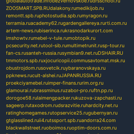
globalautotrade.info
bezverhovskoe.ru
drsschool.ru
ZOOSMART.SPB.RU
dalakony.ru
medikijob.ru
remontt.spb.ru
photostudia.spb.ru
myragon.ru
terramia.ru
academy62.ru
gardengallereya.ru
rti.com.ru
artem-news.ru
biserinca.ru
krasnodarkurort.com
imshowtv.ru
mebel-v-tule.ru
mobtopik.ru
pcsecurity.net.ru
tool-sib.ru
multimetrunit.ru
sp-tour.ru
fan-cs.ru
santeh-russia.ru
symbian9.net.ru
DSHAIR.RU
tmmotors.spb.ru
xjocuricopii.com
musavtomat.msk.ru
obustrojdom.ru
sovetcik.ru
ybaranovskaya.ru
ppknews.ru
cult-alshei.ru
JAPANRUSSIA.RU
proekciyamebel.ru
imper-finans.ru
rim.org.ru
glamourai.ru
brassminus.ru
zabor-pro.ru
ftn.pp.ru
dorogoe58.ru
laimengpacker.ru
kuzova-zapchasti.ru
sageerp.ru
taxodrom.ru
dsrazvitie.ru
hardcity.net.ru
ratinghomegames.ru
topservice25.ru
gubernyan.ru
gtglasslined.ru
ii4.ru
tssport.spb.ru
andorra24.com
blackwallstreet.ru
oboimos.ru
optim-doors.com.ru