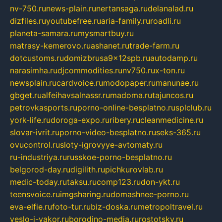
nv-750.ru
news-plain.ru
nertansaga.ru
delanalad.ru
dizfiles.ru
youtubefree.ru
aria-family.ru
roadli.ru
planeta-samara.ru
mysmartbuy.ru
matrasy-kemerovo.ru
ashanet.ru
trade-farm.ru
dotcustoms.ru
domizbrusa9x12spb.ru
autodamp.ru
narasimha.ru
djcommodities.ru
nv750.ru
x-ton.ru
newsplain.ru
cardvoice.ru
modopaper.ru
manunae.ru
gbget.ru
alfeihavsalnassr.ru
madoma.ru
tajuncos.ru
petrovkasports.ru
porno-online-besplatno.ru
splclub.ru
york-life.ru
doroga-expo.ru
ribery.ru
cleanmedicine.ru
slovar-ivrit.ru
porno-video-besplatno.ru
seks-365.ru
ovucontrol.ru
sloty-igrovyye-avtomaty.ru
ru-industriya.ru
russkoe-porno-besplatno.ru
belgorod-day.ru
digilith.ru
pichkurovlab.ru
medic-today.ru
taksu.ru
comp123.ru
don-ykt.ru
teensvoice.ru
imgsharing.ru
domashnee-porno.ru
eva-elfie.ru
foto-tur.ru
biz-doska.ru
metropoltravel.ru
veslo-i-yakor.ru
borodino-media.ru
rostotsky.ru