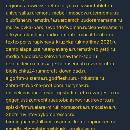
regionufa.ru
weiss-bet.ru
zaryna.ru
casinotablet.ru
universalia.ru
remont-mebeli-moscow.ru
termomur.ru
clubfisher.ru
remstirufa.ru
erdamchi.ru
doramamama.ru
muraviovka-park.ru
worldofwoman.ru
clean-dreams.ru
arkrym.ru
kristinita.ru
dircomputer.ru
healthenter.ru
textexperts.ru
pivnaya-kruzhka.ru
kinofilmy-2021.ru
demolalapaluza.ru
tanyavanya.ru
remstir-tolyatti.ru
msdip.ru
jdol.ru
sokolovr.ru
newtech-spb.ru
rezemkleim.ru
massage-tai.ru
seonub.ru
zvonitut.ru
biolisichka24.ru
mncraft-download.ru
algoritm-sistema.ru
godflesh.ru
ru-industria.ru
zebra-tlt.ru
okna-proficom.ru
erynok.ru
onlinekinospace.ru
startupstudio-fefu.ru
zarges-ru.ru
gegenjustizunrecht.ru
autobalashov.ru
utrovortu.ru
spiski-firm.ru
elara-m.ru
kinomusorka.ru
mkcslava.ru
2bets.ru
vintovoykompressor.ru
birminghamvsfulham.ru
sarmat-komp.ru
pioneeri.ru
amadis-chocolate.ru
shkurki-karakulya.ru