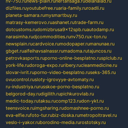
nv-750.ru
news-plain.ru
nertansaga.ru
delanalad.ru
dizfiles.ru
youtubefree.ru
aria-family.ru
roadli.ru
planeta-samara.ru
mysmartbuy.ru
matrasy-kemerovo.ru
ashanet.ru
trade-farm.ru
dotcustoms.ru
domizbrusa9x12spb.ru
autodamp.ru
narasimha.ru
djcommodities.ru
nv750.ru
x-ton.ru
newsplain.ru
cardvoice.ru
modopaper.ru
manunae.ru
gbget.ru
alfeihavsalnassr.ru
madoma.ru
tajuncos.ru
petrovkasports.ru
porno-online-besplatno.ru
splclub.ru
york-life.ru
doroga-expo.ru
ribery.ru
cleanmedicine.ru
slovar-ivrit.ru
porno-video-besplatno.ru
seks-365.ru
ovucontrol.ru
sloty-igrovyye-avtomaty.ru
ru-industriya.ru
russkoe-porno-besplatno.ru
belgorod-day.ru
digilith.ru
pichkurovlab.ru
medic-today.ru
taksu.ru
comp123.ru
don-ykt.ru
teensvoice.ru
imgsharing.ru
domashnee-porno.ru
eva-elfie.ru
foto-tur.ru
biz-doska.ru
metropoltravel.ru
veslo-i-yakor.ru
borodino-media.ru
rostotsky.ru