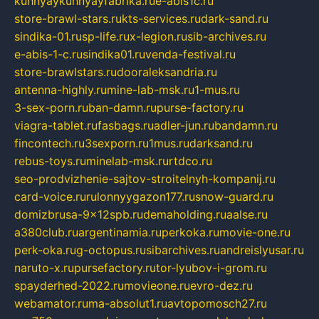
kuhnyaykuhnyayfabrika.ru
e-abis1c.ru
store-brawl-stars.ru
kts-services.ru
dark-sand.ru
sindika-01.ru
sp-life.ru
x-legion.ru
sib-archives.ru
e-abis-1-c.ru
sindika01.ru
venda-festival.ru
store-brawlstars.ru
dooraleksandria.ru
antenna-highly.ru
mine-lab-msk.ru
1-mus.ru
3-sex-porn.ru
ban-damn.ru
purse-factory.ru
viagra-tablet.ru
fasbags.ru
adler-jun.ru
bandamn.ru
fincontech.ru
3sexporn.ru
1mus.ru
darksand.ru
rebus-toys.ru
minelab-msk.ru
rtdco.ru
seo-prodvizhenie-sajtov-stroitelnyh-kompanij.ru
card-voice.ru
rulonnyygazon177.ru
snow-guard.ru
domizbrusa-9x12spb.ru
demaholding.ru
aalse.ru
a380club.ru
argentinamia.ru
perkoka.ru
movie-one.ru
perk-oka.ru
g-octopus.ru
sibarchives.ru
andreislyusar.ru
naruto-x.ru
pursefactory.ru
tor-lyubov-i-grom.ru
spayderhed-2022.ru
movieone.ru
evro-dez.ru
webamator.ru
ma-absolut1.ru
avtopomosch27.ru