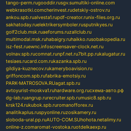
tango-perm.ru
gooddir.ru
sgv.su
multiki-online.com
webkrasotki.com
cherinvest.ru
detskiy-ostrov.ru
ankou.spb.ru
alvesta1.ru
pdf-creator.ru
nix-files.org.ru
sakhatoday.ru
elektrikersymboler.ru
sputnikyes.ru
golf2club.msk.ru
aeforums.ru
zallclub.ru
multimodal.msk.ru
habaigry.ru
haikko.ru
sobakopedia.ru
isz-fest.ru
ewnc.info
screensaver-clock.net.ru
volnav.spb.ru
comnat.ru
npf.net.ru
7bit.pp.ru
kalugatur.ru
tesiaes.ru
card.com.ru
kazanka.spb.ru
gildiya-kuznecov.ru
kameryboavision.ru
griffoncom.spb.ru
fabrika-emotsiy.ru
PARK-MATROSOVA.RU
agat.spb.ru
avtoyurist-moskva1.ru
hardware.org.ru
схема-авто.рф
dg-lab.ru
angrup.ru
recruiter.spb.ru
music8.spb.ru
krsk124.ru
kubok.spb.ru
romanofforex.ru
analitikaplus.ru
spyonline.ru
zosikamery.ru
sloboda-ural.pp.ru
AUTO-COM.SU
hohota.net
alimy.ru
online-z.com
aromat-vostoka.ru
otdelkaexp.ru