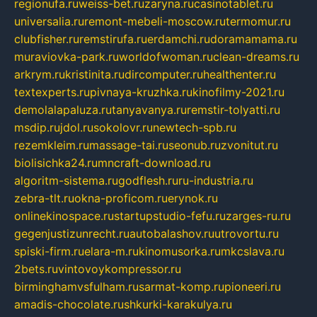
regionufa.ru
weiss-bet.ru
zaryna.ru
casinotablet.ru
universalia.ru
remont-mebeli-moscow.ru
termomur.ru
clubfisher.ru
remstirufa.ru
erdamchi.ru
doramamama.ru
muraviovka-park.ru
worldofwoman.ru
clean-dreams.ru
arkrym.ru
kristinita.ru
dircomputer.ru
healthenter.ru
textexperts.ru
pivnaya-kruzhka.ru
kinofilmy-2021.ru
demolalapaluza.ru
tanyavanya.ru
remstir-tolyatti.ru
msdip.ru
jdol.ru
sokolovr.ru
newtech-spb.ru
rezemkleim.ru
massage-tai.ru
seonub.ru
zvonitut.ru
biolisichka24.ru
mncraft-download.ru
algoritm-sistema.ru
godflesh.ru
ru-industria.ru
zebra-tlt.ru
okna-proficom.ru
erynok.ru
onlinekinospace.ru
startupstudio-fefu.ru
zarges-ru.ru
gegenjustizunrecht.ru
autobalashov.ru
utrovortu.ru
spiski-firm.ru
elara-m.ru
kinomusorka.ru
mkcslava.ru
2bets.ru
vintovoykompressor.ru
birminghamvsfulham.ru
sarmat-komp.ru
pioneeri.ru
amadis-chocolate.ru
shkurki-karakulya.ru