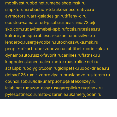
mobilvest.ru
bbd.net.ru
mebelshop.msk.ru
smp-forum.ru
bastion-td.ru
kosmoscreative.ru
avrmotors.ru
art-galadesign.ru
tiffany-c.ru
ecostep-samara.ru
d-p.spb.ru
галактика73.рф
sko.com.ru
davitamebel-spb.ru
fotsis.ru
tesiaes.ru
kokoroyari.spb.ru
blesna-kazan.ru
mossilver.ru
lenderoq.ru
sergeydobrin.ru
tochkazvuka.msk.ru
people-of-art.ru
bezzubova.ru
clubtibet.ru
orior-aks.ru
dynamoauto.ru
szk-favorit.ru
carlines.ru
flatnsk.ru
kingbolenskaner.ru
alex-motor.ru
astroline.net.ru
act1.spb.ru
polyglot.com.ru
gidlipetsk.ru
ooo-driada.ru
detsad125.ru
mir-zdoroviya.ru
bruslanovo.ru
siterem.ru
council.spb.ru
лодкипатриот.рф
kafekolizey.ru
iclub.net.ru
gazon-easy.ru
sugarepilekb.ru
grinox.ru
pylesostineco.ru
msts-ozarenie.ru
kameryjooan.ru
artemovskij.ru
dopler.spb.ru
aid70.ru
metall-perm.ru
ndm.msk.ru
ratingzooshop.ru
apiaccess.ru
globalautotrade.info
bezverhovskoe.ru
drsschool.ru