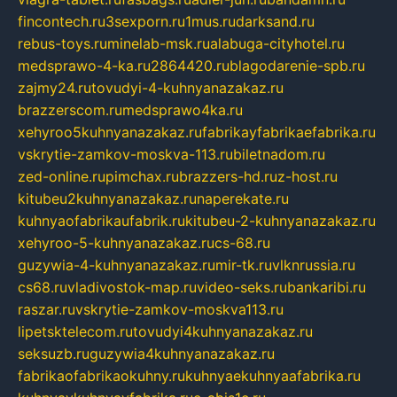
fincontech.ru
3sexporn.ru
1mus.ru
darksand.ru
rebus-toys.ru
minelab-msk.ru
alabuga-cityhotel.ru
medsprawo-4-ka.ru
2864420.ru
blagodarenie-spb.ru
zajmy24.ru
tovudyi-4-kuhnyanazakaz.ru
brazzerscom.ru
medsprawo4ka.ru
xehyroo5kuhnyanazakaz.ru
fabrikayfabrikaefabrika.ru
vskrytie-zamkov-moskva-113.ru
biletnadom.ru
zed-online.ru
pimchax.ru
brazzers-hd.ru
z-host.ru
kitubeu2kuhnyanazakaz.ru
naperekate.ru
kuhnyaofabrikaufabrik.ru
kitubeu-2-kuhnyanazakaz.ru
xehyroo-5-kuhnyanazakaz.ru
cs-68.ru
guzywia-4-kuhnyanazakaz.ru
mir-tk.ru
vlknrussia.ru
cs68.ru
vladivostok-map.ru
video-seks.ru
bankaribi.ru
raszar.ru
vskrytie-zamkov-moskva113.ru
lipetsktelecom.ru
tovudyi4kuhnyanazakaz.ru
seksuzb.ru
guzywia4kuhnyanazakaz.ru
fabrikaofabrikaokuhny.ru
kuhnyaekuhnyaafabrika.ru