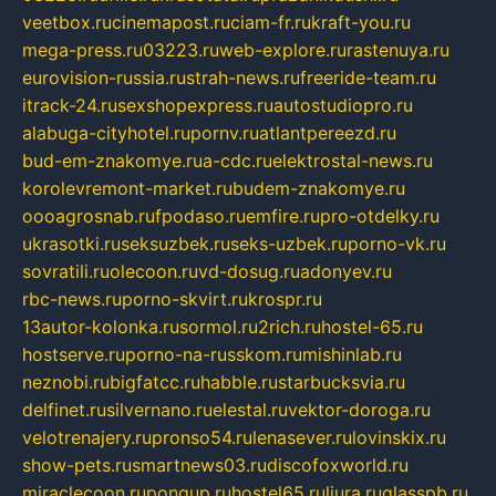
veetbox.ru
cinemapost.ru
ciam-fr.ru
kraft-you.ru
mega-press.ru
03223.ru
web-explore.ru
rastenuya.ru
eurovision-russia.ru
strah-news.ru
freeride-team.ru
itrack-24.ru
sexshopexpress.ru
autostudiopro.ru
alabuga-cityhotel.ru
pornv.ru
atlantpereezd.ru
bud-em-znakomye.ru
a-cdc.ru
elektrostal-news.ru
korolevremont-market.ru
budem-znakomye.ru
oooagrosnab.ru
fpodaso.ru
emfire.ru
pro-otdelky.ru
ukrasotki.ru
seksuzbek.ru
seks-uzbek.ru
porno-vk.ru
sovratili.ru
olecoon.ru
vd-dosug.ru
adonyev.ru
rbc-news.ru
porno-skvirt.ru
krospr.ru
13autor-kolonka.ru
sormol.ru
2rich.ru
hostel-65.ru
hostserve.ru
porno-na-russkom.ru
mishinlab.ru
neznobi.ru
bigfatcc.ru
habble.ru
starbucksvia.ru
delfinet.ru
silvernano.ru
elestal.ru
vektor-doroga.ru
velotrenajery.ru
pronso54.ru
lenasever.ru
lovinskix.ru
show-pets.ru
smartnews03.ru
discofoxworld.ru
miraclecoon.ru
pongup.ru
hostel65.ru
liura.ru
glasspb.ru