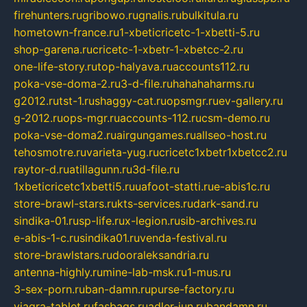
firehunters.ru
gribowo.ru
gnalis.ru
bulkitula.ru
hometown-france.ru
1-xbeticricetc-1-xbetti-5.ru
shop-garena.ru
cricetc-1-xbetr-1-xbetcc-2.ru
one-life-story.ru
top-halyava.ru
accounts112.ru
poka-vse-doma-2.ru
3-d-file.ru
hahahaharms.ru
g2012.ru
tst-1.ru
shaggy-cat.ru
opsmgr.ru
ev-gallery.ru
g-2012.ru
ops-mgr.ru
accounts-112.ru
csm-demo.ru
poka-vse-doma2.ru
airgungames.ru
allseo-host.ru
tehosmotre.ru
varieta-yug.ru
cricetc1xbetr1xbetcc2.ru
raytor-d.ru
atillagunn.ru
3d-file.ru
1xbeticricetc1xbetti5.ru
uafoot-statti.ru
e-abis1c.ru
store-brawl-stars.ru
kts-services.ru
dark-sand.ru
sindika-01.ru
sp-life.ru
x-legion.ru
sib-archives.ru
e-abis-1-c.ru
sindika01.ru
venda-festival.ru
store-brawlstars.ru
dooraleksandria.ru
antenna-highly.ru
mine-lab-msk.ru
1-mus.ru
3-sex-porn.ru
ban-damn.ru
purse-factory.ru
viagra-tablet.ru
fasbags.ru
adler-jun.ru
bandamn.ru