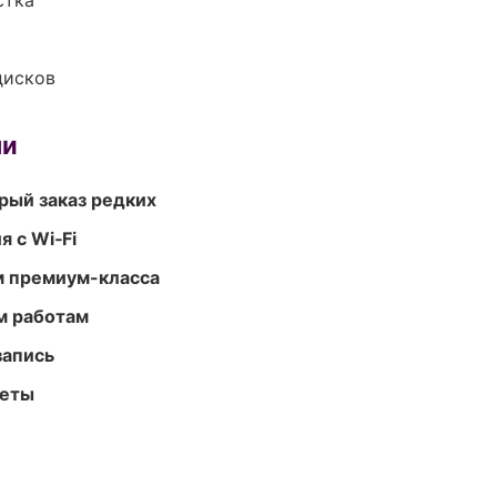
стка
дисков
ми
рый заказ редких
 с Wi‑Fi
м премиум-класса
м работам
запись
меты