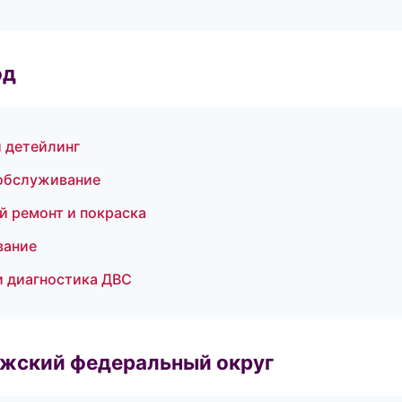
од
и детейлинг
 обслуживание
ой ремонт и покраска
вание
 и диагностика ДВС
лжский федеральный округ