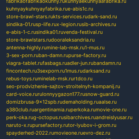
fabrikaofabrikaokuhny.ru
kuhnyaekuhnyaafabrika.ru
kuhnyaykuhnyayfabrika.ru
e-abis1c.ru
store-brawl-stars.ru
kts-services.ru
dark-sand.ru
sindika-01.ru
sp-life.ru
x-legion.ru
sib-archives.ru
e-abis-1-c.ru
sindika01.ru
venda-festival.ru
store-brawlstars.ru
dooraleksandria.ru
antenna-highly.ru
mine-lab-msk.ru
1-mus.ru
3-sex-porn.ru
ban-damn.ru
purse-factory.ru
viagra-tablet.ru
fasbags.ru
adler-jun.ru
bandamn.ru
fincontech.ru
3sexporn.ru
1mus.ru
darksand.ru
rebus-toys.ru
minelab-msk.ru
rtdco.ru
seo-prodvizhenie-sajtov-stroitelnyh-kompanij.ru
card-voice.ru
rulonnyygazon177.ru
snow-guard.ru
domizbrusa-9x12spb.ru
demaholding.ru
aalse.ru
a380club.ru
argentinamia.ru
perkoka.ru
movie-one.ru
perk-oka.ru
g-octopus.ru
sibarchives.ru
andreislyusar.ru
naruto-x.ru
pursefactory.ru
tor-lyubov-i-grom.ru
spayderhed-2022.ru
movieone.ru
evro-dez.ru