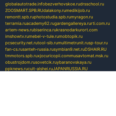
globalautotrade.info
bezverhovskoe.ru
drsschool.ru
ZOOSMART.SPB.RU
dalakony.ru
medikijob.ru
remontt.spb.ru
photostudia.spb.ru
myragon.ru
terramia.ru
academy62.ru
gardengallereya.ru
rti.com.ru
artem-news.ru
biserinca.ru
krasnodarkurort.com
imshowtv.ru
mebel-v-tule.ru
mobtopik.ru
pcsecurity.net.ru
tool-sib.ru
multimetrunit.ru
sp-tour.ru
fan-cs.ru
santeh-russia.ru
symbian9.net.ru
DSHAIR.RU
tmmotors.spb.ru
xjocuricopii.com
musavtomat.msk.ru
obustrojdom.ru
sovetcik.ru
ybaranovskaya.ru
ppknews.ru
cult-alshei.ru
JAPANRUSSIA.RU
proekciyamebel.ru
imper-finans.ru
rim.org.ru
glamourai.ru
brassminus.ru
zabor-pro.ru
ftn.pp.ru
dorogoe58.ru
laimengpacker.ru
kuzova-zapchasti.ru
sageerp.ru
taxodrom.ru
dsrazvitie.ru
hardcity.net.ru
ratinghomegames.ru
topservice25.ru
gubernyan.ru
gtglasslined.ru
ii4.ru
tssport.spb.ru
andorra24.com
blackwallstreet.ru
oboimos.ru
optim-doors.com.ru