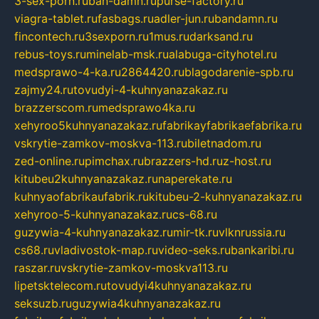
3-sex-porn.ru
ban-damn.ru
purse-factory.ru
viagra-tablet.ru
fasbags.ru
adler-jun.ru
bandamn.ru
fincontech.ru
3sexporn.ru
1mus.ru
darksand.ru
rebus-toys.ru
minelab-msk.ru
alabuga-cityhotel.ru
medsprawo-4-ka.ru
2864420.ru
blagodarenie-spb.ru
zajmy24.ru
tovudyi-4-kuhnyanazakaz.ru
brazzerscom.ru
medsprawo4ka.ru
xehyroo5kuhnyanazakaz.ru
fabrikayfabrikaefabrika.ru
vskrytie-zamkov-moskva-113.ru
biletnadom.ru
zed-online.ru
pimchax.ru
brazzers-hd.ru
z-host.ru
kitubeu2kuhnyanazakaz.ru
naperekate.ru
kuhnyaofabrikaufabrik.ru
kitubeu-2-kuhnyanazakaz.ru
xehyroo-5-kuhnyanazakaz.ru
cs-68.ru
guzywia-4-kuhnyanazakaz.ru
mir-tk.ru
vlknrussia.ru
cs68.ru
vladivostok-map.ru
video-seks.ru
bankaribi.ru
raszar.ru
vskrytie-zamkov-moskva113.ru
lipetsktelecom.ru
tovudyi4kuhnyanazakaz.ru
seksuzb.ru
guzywia4kuhnyanazakaz.ru