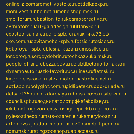
online-z.com
aromat-vostoka.ru
otdelkaexp.ru
mobilvest.ru
bbd.net.ru
mebelshop.msk.ru
smp-forum.ru
bastion-td.ru
kosmoscreative.ru
avrmotors.ru
art-galadesign.ru
tiffany-c.ru
ecostep-samara.ru
d-p.spb.ru
галактика73.рф
sko.com.ru
davitamebel-spb.ru
fotsis.ru
tesiaes.ru
kokoroyari.spb.ru
blesna-kazan.ru
mossilver.ru
lenderoq.ru
sergeydobrin.ru
tochkazvuka.msk.ru
people-of-art.ru
bezzubova.ru
clubtibet.ru
orior-aks.ru
dynamoauto.ru
szk-favorit.ru
carlines.ru
flatnsk.ru
kingbolenskaner.ru
alex-motor.ru
astroline.net.ru
act1.spb.ru
polyglot.com.ru
gidlipetsk.ru
ooo-driada.ru
detsad125.ru
mir-zdoroviya.ru
bruslanovo.ru
siterem.ru
council.spb.ru
лодкипатриот.рф
kafekolizey.ru
iclub.net.ru
gazon-easy.ru
sugarepilekb.ru
grinox.ru
pylesostineco.ru
msts-ozarenie.ru
kameryjooan.ru
artemovskij.ru
dopler.spb.ru
aid70.ru
metall-perm.ru
ndm.msk.ru
ratingzooshop.ru
apiaccess.ru