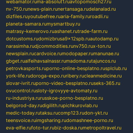
webamator.ru
ma-absolut1.ru
avtopomosch27.ru
nv-750.ru
news-plain.ru
nertansaga.ru
delanalad.ru
dizfiles.ru
youtubefree.ru
aria-family.ru
roadli.ru
planeta-samara.ru
mysmartbuy.ru
matrasy-kemerovo.ru
ashanet.ru
trade-farm.ru
dotcustoms.ru
domizbrusa9x12spb.ru
autodamp.ru
narasimha.ru
djcommodities.ru
nv750.ru
x-ton.ru
newsplain.ru
cardvoice.ru
modopaper.ru
manunae.ru
gbget.ru
alfeihavsalnassr.ru
madoma.ru
tajuncos.ru
petrovkasports.ru
porno-online-besplatno.ru
splclub.ru
york-life.ru
doroga-expo.ru
ribery.ru
cleanmedicine.ru
slovar-ivrit.ru
porno-video-besplatno.ru
seks-365.ru
ovucontrol.ru
sloty-igrovyye-avtomaty.ru
ru-industriya.ru
russkoe-porno-besplatno.ru
belgorod-day.ru
digilith.ru
pichkurovlab.ru
medic-today.ru
taksu.ru
comp123.ru
don-ykt.ru
teensvoice.ru
imgsharing.ru
domashnee-porno.ru
eva-elfie.ru
foto-tur.ru
biz-doska.ru
metropoltravel.ru