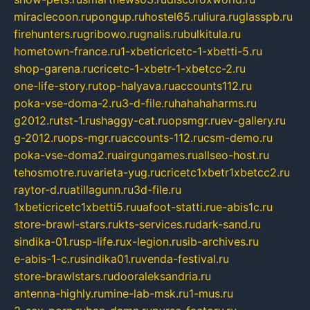
miraclecoon.ru
pongup.ru
hostel65.ru
liura.ru
glasspb.ru
firehunters.ru
gribowo.ru
gnalis.ru
bulkitula.ru
hometown-france.ru
1-xbeticricetc-1-xbetti-5.ru
shop-garena.ru
cricetc-1-xbetr-1-xbetcc-2.ru
one-life-story.ru
top-halyava.ru
accounts112.ru
poka-vse-doma-2.ru
3-d-file.ru
hahahaharms.ru
g2012.ru
tst-1.ru
shaggy-cat.ru
opsmgr.ru
ev-gallery.ru
g-2012.ru
ops-mgr.ru
accounts-112.ru
csm-demo.ru
poka-vse-doma2.ru
airgungames.ru
allseo-host.ru
tehosmotre.ru
varieta-yug.ru
cricetc1xbetr1xbetcc2.ru
raytor-d.ru
atillagunn.ru
3d-file.ru
1xbeticricetc1xbetti5.ru
uafoot-statti.ru
e-abis1c.ru
store-brawl-stars.ru
kts-services.ru
dark-sand.ru
sindika-01.ru
sp-life.ru
x-legion.ru
sib-archives.ru
e-abis-1-c.ru
sindika01.ru
venda-festival.ru
store-brawlstars.ru
dooraleksandria.ru
antenna-highly.ru
mine-lab-msk.ru
1-mus.ru