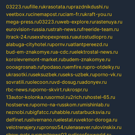
03223.ru
ufille.ru
krasotata.ru
prazdnikdushi.ru
veetbox.ru
cinemapost.ru
ciam-fr.ru
kraft-you.ru
mega-press.ru
03223.ru
web-explore.ru
rastenuya.ru
eurovision-russia.ru
strah-news.ru
freeride-team.ru
itrack-24.ru
sexshopexpress.ru
autostudiopro.ru
alabuga-cityhotel.ru
pornv.ru
atlantpereezd.ru
bud-em-znakomye.ru
a-cdc.ru
elektrostal-news.ru
korolevremont-market.ru
budem-znakomye.ru
oooagrosnab.ru
fpodaso.ru
emfire.ru
pro-otdelky.ru
ukrasotki.ru
seksuzbek.ru
seks-uzbek.ru
porno-vk.ru
sovratili.ru
olecoon.ru
vd-dosug.ru
adonyev.ru
rbc-news.ru
porno-skvirt.ru
krospr.ru
13autor-kolonka.ru
sormol.ru
2rich.ru
hostel-65.ru
hostserve.ru
porno-na-russkom.ru
mishinlab.ru
neznobi.ru
bigfatcc.ru
habble.ru
starbucksvia.ru
delfinet.ru
silvernano.ru
elestal.ru
vektor-doroga.ru
velotrenajery.ru
pronso54.ru
lenasever.ru
lovinskix.ru
show-pets.ru
smartnews03.ru
discofoxworld.ru