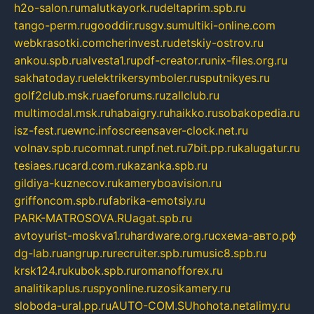
h2o-salon.ru
malutkayork.ru
deltaprim.spb.ru
tango-perm.ru
gooddir.ru
sgv.su
multiki-online.com
webkrasotki.com
cherinvest.ru
detskiy-ostrov.ru
ankou.spb.ru
alvesta1.ru
pdf-creator.ru
nix-files.org.ru
sakhatoday.ru
elektrikersymboler.ru
sputnikyes.ru
golf2club.msk.ru
aeforums.ru
zallclub.ru
multimodal.msk.ru
habaigry.ru
haikko.ru
sobakopedia.ru
isz-fest.ru
ewnc.info
screensaver-clock.net.ru
volnav.spb.ru
comnat.ru
npf.net.ru
7bit.pp.ru
kalugatur.ru
tesiaes.ru
card.com.ru
kazanka.spb.ru
gildiya-kuznecov.ru
kameryboavision.ru
griffoncom.spb.ru
fabrika-emotsiy.ru
PARK-MATROSOVA.RU
agat.spb.ru
avtoyurist-moskva1.ru
hardware.org.ru
схема-авто.рф
dg-lab.ru
angrup.ru
recruiter.spb.ru
music8.spb.ru
krsk124.ru
kubok.spb.ru
romanofforex.ru
analitikaplus.ru
spyonline.ru
zosikamery.ru
sloboda-ural.pp.ru
AUTO-COM.SU
hohota.net
alimy.ru