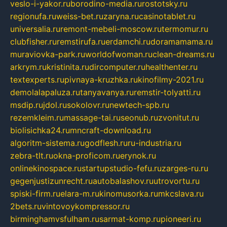
veslo-i-yakor.ru
borodino-media.ru
rostotsky.ru
regionufa.ru
weiss-bet.ru
zaryna.ru
casinotablet.ru
universalia.ru
remont-mebeli-moscow.ru
termomur.ru
clubfisher.ru
remstirufa.ru
erdamchi.ru
doramamama.ru
muraviovka-park.ru
worldofwoman.ru
clean-dreams.ru
arkrym.ru
kristinita.ru
dircomputer.ru
healthenter.ru
textexperts.ru
pivnaya-kruzhka.ru
kinofilmy-2021.ru
demolalapaluza.ru
tanyavanya.ru
remstir-tolyatti.ru
msdip.ru
jdol.ru
sokolovr.ru
newtech-spb.ru
rezemkleim.ru
massage-tai.ru
seonub.ru
zvonitut.ru
biolisichka24.ru
mncraft-download.ru
algoritm-sistema.ru
godflesh.ru
ru-industria.ru
zebra-tlt.ru
okna-proficom.ru
erynok.ru
onlinekinospace.ru
startupstudio-fefu.ru
zarges-ru.ru
gegenjustizunrecht.ru
autobalashov.ru
utrovortu.ru
spiski-firm.ru
elara-m.ru
kinomusorka.ru
mkcslava.ru
2bets.ru
vintovoykompressor.ru
birminghamvsfulham.ru
sarmat-komp.ru
pioneeri.ru