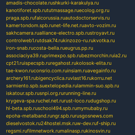
amadis-chocolate.ru
shkurki-karakulya.ru
kanotiforet.spb.ru
tutmassage.ru
ecolog.org.ru
praga.spb.ru
falcorussia.ru
autodoctorservis.ru
kamertondom.spb.ru
net-life.net.ru
avto-vozim.ru
sakhcamera.ru
alliance-electro.spb.ru
stroyavt.ru
controlweb1.ru
tdsak74.ru
kinzozo-ru.ru
kvotka.ru
iron-snab.ru
costa-bella.ru
eugrus.pp.ru
associaciya39.ru
primexpo.spb.ru
bezmorchin.ru
ia2.ru
cpt21.ru
ispecspb.ru
regahost.ru
kolosok-elita.ru
tae-kwon.ru
consrio.com.ru
insiam.ru
avegainfo.ru
archery161.ru
bigencyclica.ru
vlast16.ru
korru.net
sarmiento.spb.su
extelopedia.ru
lammin-suo.spb.ru
iskatour.spb.ru
snpi.org.ru
running-line.ru
krygeva-spa.ru
chel.net.ru
rust-loco.ru
dugshop.ru
hl-beta.spb.ru
school494.spb.ru
mymubaby.ru
epoha-metalband.ru
ngr.spb.ru
rusgosnews.com
dieselvostok.ru
24hostel.msk.ru
w-dev.ru
f-ship.ru
regsmi.ru
filmnetwork.ru
malinasp.ru
kinosvin.ru