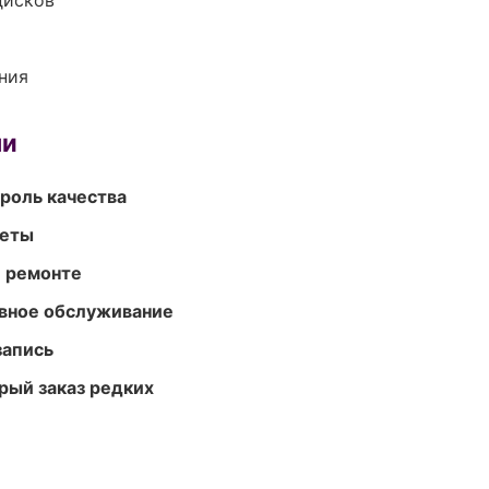
дисков
ния
ми
роль качества
меты
и ремонте
вное обслуживание
запись
рый заказ редких