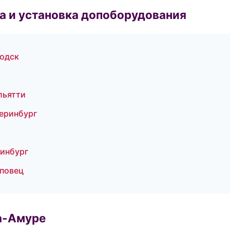
 и установка допоборудования
водск
льятти
теринбург
ринбург
еповец
а-Амуре