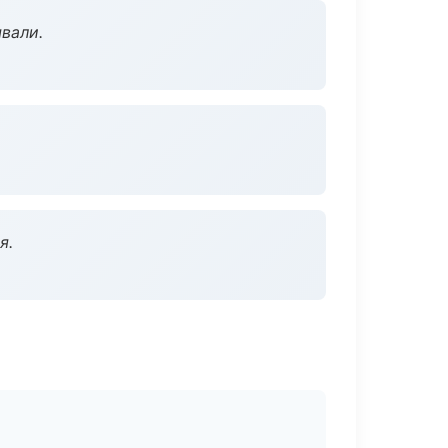
вали.
я.