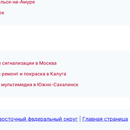
ольск-на-Амуре
ок
и сигнализации в Москва
й ремонт и покраска в Калуга
 и мультимедиа в Южно-Сахалинск
евосточный федеральный округ
|
Главная страница