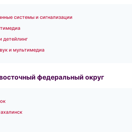
анные системы и сигнализации
ьтимедиа
и детейлинг
звук и мультимедиа
евосточный федеральный округ
ток
Сахалинск