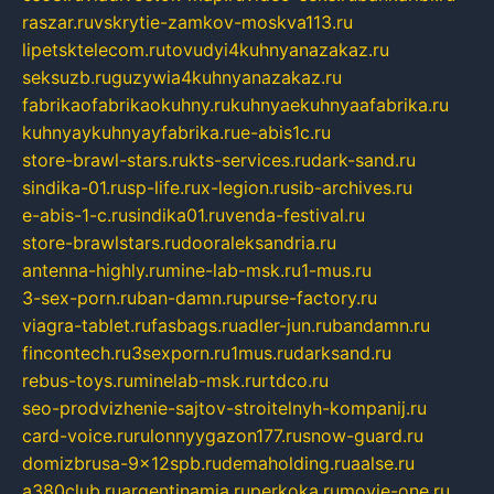
raszar.ru
vskrytie-zamkov-moskva113.ru
lipetsktelecom.ru
tovudyi4kuhnyanazakaz.ru
seksuzb.ru
guzywia4kuhnyanazakaz.ru
fabrikaofabrikaokuhny.ru
kuhnyaekuhnyaafabrika.ru
kuhnyaykuhnyayfabrika.ru
e-abis1c.ru
store-brawl-stars.ru
kts-services.ru
dark-sand.ru
sindika-01.ru
sp-life.ru
x-legion.ru
sib-archives.ru
e-abis-1-c.ru
sindika01.ru
venda-festival.ru
store-brawlstars.ru
dooraleksandria.ru
antenna-highly.ru
mine-lab-msk.ru
1-mus.ru
3-sex-porn.ru
ban-damn.ru
purse-factory.ru
viagra-tablet.ru
fasbags.ru
adler-jun.ru
bandamn.ru
fincontech.ru
3sexporn.ru
1mus.ru
darksand.ru
rebus-toys.ru
minelab-msk.ru
rtdco.ru
seo-prodvizhenie-sajtov-stroitelnyh-kompanij.ru
card-voice.ru
rulonnyygazon177.ru
snow-guard.ru
domizbrusa-9x12spb.ru
demaholding.ru
aalse.ru
a380club.ru
argentinamia.ru
perkoka.ru
movie-one.ru