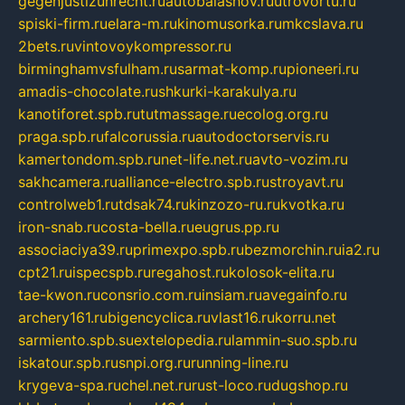
gegenjustizunrecht.ru
autobalashov.ru
utrovortu.ru
spiski-firm.ru
elara-m.ru
kinomusorka.ru
mkcslava.ru
2bets.ru
vintovoykompressor.ru
birminghamvsfulham.ru
sarmat-komp.ru
pioneeri.ru
amadis-chocolate.ru
shkurki-karakulya.ru
kanotiforet.spb.ru
tutmassage.ru
ecolog.org.ru
praga.spb.ru
falcorussia.ru
autodoctorservis.ru
kamertondom.spb.ru
net-life.net.ru
avto-vozim.ru
sakhcamera.ru
alliance-electro.spb.ru
stroyavt.ru
controlweb1.ru
tdsak74.ru
kinzozo-ru.ru
kvotka.ru
iron-snab.ru
costa-bella.ru
eugrus.pp.ru
associaciya39.ru
primexpo.spb.ru
bezmorchin.ru
ia2.ru
cpt21.ru
ispecspb.ru
regahost.ru
kolosok-elita.ru
tae-kwon.ru
consrio.com.ru
insiam.ru
avegainfo.ru
archery161.ru
bigencyclica.ru
vlast16.ru
korru.net
sarmiento.spb.su
extelopedia.ru
lammin-suo.spb.ru
iskatour.spb.ru
snpi.org.ru
running-line.ru
krygeva-spa.ru
chel.net.ru
rust-loco.ru
dugshop.ru