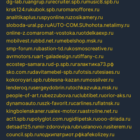
dg-lab.ru
angrup.ru
recruiter.spb.ru
music8.spb.ru
krsk124.ru
kubok.spb.ru
romanofforex.ru
analitikaplus.ru
spyonline.ru
zosikamery.ru
sloboda-ural.pp.ru
AUTO-COM.SU
hohota.net
alimy.ru
online-z.com
aromat-vostoka.ru
otdelkaexp.ru
mobilvest.ru
bbd.net.ru
mebelshop.msk.ru
smp-forum.ru
bastion-td.ru
kosmoscreative.ru
avrmotors.ru
art-galadesign.ru
tiffany-c.ru
ecostep-samara.ru
d-p.spb.ru
галактика73.рф
sko.com.ru
davitamebel-spb.ru
fotsis.ru
tesiaes.ru
kokoroyari.spb.ru
blesna-kazan.ru
mossilver.ru
lenderoq.ru
sergeydobrin.ru
tochkazvuka.msk.ru
people-of-art.ru
bezzubova.ru
clubtibet.ru
orior-aks.ru
dynamoauto.ru
szk-favorit.ru
carlines.ru
flatnsk.ru
kingbolenskaner.ru
alex-motor.ru
astroline.net.ru
act1.spb.ru
polyglot.com.ru
gidlipetsk.ru
ooo-driada.ru
detsad125.ru
mir-zdoroviya.ru
bruslanovo.ru
siterem.ru
council.spb.ru
лодкипатриот.рф
kafekolizey.ru