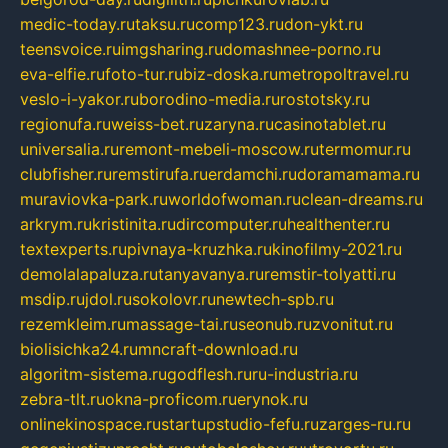
medic-today.ru
taksu.ru
comp123.ru
don-ykt.ru
teensvoice.ru
imgsharing.ru
domashnee-porno.ru
eva-elfie.ru
foto-tur.ru
biz-doska.ru
metropoltravel.ru
veslo-i-yakor.ru
borodino-media.ru
rostotsky.ru
regionufa.ru
weiss-bet.ru
zaryna.ru
casinotablet.ru
universalia.ru
remont-mebeli-moscow.ru
termomur.ru
clubfisher.ru
remstirufa.ru
erdamchi.ru
doramamama.ru
muraviovka-park.ru
worldofwoman.ru
clean-dreams.ru
arkrym.ru
kristinita.ru
dircomputer.ru
healthenter.ru
textexperts.ru
pivnaya-kruzhka.ru
kinofilmy-2021.ru
demolalapaluza.ru
tanyavanya.ru
remstir-tolyatti.ru
msdip.ru
jdol.ru
sokolovr.ru
newtech-spb.ru
rezemkleim.ru
massage-tai.ru
seonub.ru
zvonitut.ru
biolisichka24.ru
mncraft-download.ru
algoritm-sistema.ru
godflesh.ru
ru-industria.ru
zebra-tlt.ru
okna-proficom.ru
erynok.ru
onlinekinospace.ru
startupstudio-fefu.ru
zarges-ru.ru