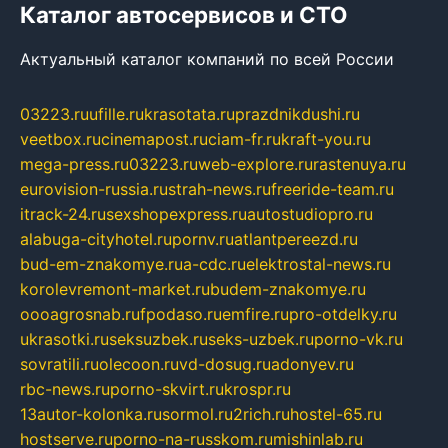
Каталог автосервисов и СТО
Актуальный каталог компаний по всей России
03223.ru
ufille.ru
krasotata.ru
prazdnikdushi.ru
veetbox.ru
cinemapost.ru
ciam-fr.ru
kraft-you.ru
mega-press.ru
03223.ru
web-explore.ru
rastenuya.ru
eurovision-russia.ru
strah-news.ru
freeride-team.ru
itrack-24.ru
sexshopexpress.ru
autostudiopro.ru
alabuga-cityhotel.ru
pornv.ru
atlantpereezd.ru
bud-em-znakomye.ru
a-cdc.ru
elektrostal-news.ru
korolevremont-market.ru
budem-znakomye.ru
oooagrosnab.ru
fpodaso.ru
emfire.ru
pro-otdelky.ru
ukrasotki.ru
seksuzbek.ru
seks-uzbek.ru
porno-vk.ru
sovratili.ru
olecoon.ru
vd-dosug.ru
adonyev.ru
rbc-news.ru
porno-skvirt.ru
krospr.ru
13autor-kolonka.ru
sormol.ru
2rich.ru
hostel-65.ru
hostserve.ru
porno-na-russkom.ru
mishinlab.ru