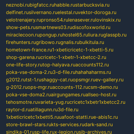
neznobi.ru
bigfatcc.ru
habble.ru
starbucksvia.ru
delfinet.ru
silvernano.ru
elestal.ru
vektor-doroga.ru
velotrenajery.ru
pronso54.ru
lenasever.ru
lovinskix.ru
show-pets.ru
smartnews03.ru
discofoxworld.ru
miraclecoon.ru
pongup.ru
hostel65.ru
liura.ru
glasspb.ru
firehunters.ru
gribowo.ru
gnalis.ru
bulkitula.ru
hometown-france.ru
1-xbeticricetc-1-xbetti-5.ru
shop-garena.ru
cricetc-1-xbetr-1-xbetcc-2.ru
one-life-story.ru
top-halyava.ru
accounts112.ru
poka-vse-doma-2.ru
3-d-file.ru
hahahaharms.ru
g2012.ru
tst-1.ru
shaggy-cat.ru
opsmgr.ru
ev-gallery.ru
g-2012.ru
ops-mgr.ru
accounts-112.ru
csm-demo.ru
poka-vse-doma2.ru
airgungames.ru
allseo-host.ru
tehosmotre.ru
varieta-yug.ru
cricetc1xbetr1xbetcc2.ru
raytor-d.ru
atillagunn.ru
3d-file.ru
1xbeticricetc1xbetti5.ru
uafoot-statti.ru
e-abis1c.ru
store-brawl-stars.ru
kts-services.ru
dark-sand.ru
sindika-01.ru
sp-life.ru
x-legion.ru
sib-archives.ru