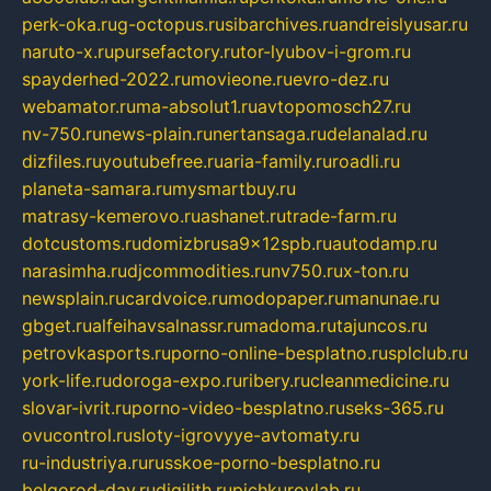
perk-oka.ru
g-octopus.ru
sibarchives.ru
andreislyusar.ru
naruto-x.ru
pursefactory.ru
tor-lyubov-i-grom.ru
spayderhed-2022.ru
movieone.ru
evro-dez.ru
webamator.ru
ma-absolut1.ru
avtopomosch27.ru
nv-750.ru
news-plain.ru
nertansaga.ru
delanalad.ru
dizfiles.ru
youtubefree.ru
aria-family.ru
roadli.ru
planeta-samara.ru
mysmartbuy.ru
matrasy-kemerovo.ru
ashanet.ru
trade-farm.ru
dotcustoms.ru
domizbrusa9x12spb.ru
autodamp.ru
narasimha.ru
djcommodities.ru
nv750.ru
x-ton.ru
newsplain.ru
cardvoice.ru
modopaper.ru
manunae.ru
gbget.ru
alfeihavsalnassr.ru
madoma.ru
tajuncos.ru
petrovkasports.ru
porno-online-besplatno.ru
splclub.ru
york-life.ru
doroga-expo.ru
ribery.ru
cleanmedicine.ru
slovar-ivrit.ru
porno-video-besplatno.ru
seks-365.ru
ovucontrol.ru
sloty-igrovyye-avtomaty.ru
ru-industriya.ru
russkoe-porno-besplatno.ru
belgorod-day.ru
digilith.ru
pichkurovlab.ru