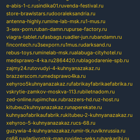
e-abis-1-c.ru
sindika01.ru
venda-festival.ru
store-brawlstars.ru
dooraleksandria.ru
antenna-highly.ru
mine-lab-msk.ru
1-mus.ru
3-sex-porn.ru
ban-damn.ru
purse-factory.ru
viagra-tablet.ru
fasbags.ru
adler-jun.ru
bandamn.ru
fincontech.ru
3sexporn.ru
1mus.ru
darksand.ru
rebus-toys.ru
minelab-msk.ru
alabuga-cityhotel.ru
medsprawo-4-ka.ru
2864420.ru
blagodarenie-spb.ru
zajmy24.ru
tovudyi-4-kuhnyanazakaz.ru
brazzerscom.ru
medsprawo4ka.ru
xehyroo5kuhnyanazakaz.ru
fabrikayfabrikaefabrika.ru
vskrytie-zamkov-moskva-113.ru
biletnadom.ru
zed-online.ru
pimchax.ru
brazzers-hd.ru
z-host.ru
kitubeu2kuhnyanazakaz.ru
naperekate.ru
kuhnyaofabrikaufabrik.ru
kitubeu-2-kuhnyanazakaz.ru
xehyroo-5-kuhnyanazakaz.ru
cs-68.ru
guzywia-4-kuhnyanazakaz.ru
mir-tk.ru
vlknrussia.ru
cs68.ru
vladivostok-map.ru
video-seks.ru
bankaribi.ru