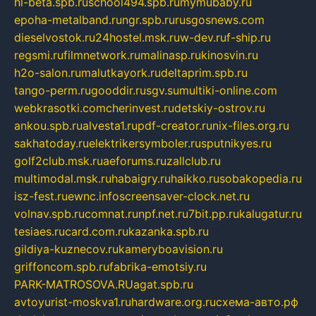
hl-beta.spb.ru
school494.spb.ru
mymubaby.ru
epoha-metalband.ru
ngr.spb.ru
rusgosnews.com
dieselvostok.ru
24hostel.msk.ru
w-dev.ru
f-ship.ru
regsmi.ru
filmnetwork.ru
malinasp.ru
kinosvin.ru
h2o-salon.ru
malutkayork.ru
deltaprim.spb.ru
tango-perm.ru
gooddir.ru
sgv.su
multiki-online.com
webkrasotki.com
cherinvest.ru
detskiy-ostrov.ru
ankou.spb.ru
alvesta1.ru
pdf-creator.ru
nix-files.org.ru
sakhatoday.ru
elektrikersymboler.ru
sputnikyes.ru
golf2club.msk.ru
aeforums.ru
zallclub.ru
multimodal.msk.ru
habaigry.ru
haikko.ru
sobakopedia.ru
isz-fest.ru
ewnc.info
screensaver-clock.net.ru
volnav.spb.ru
comnat.ru
npf.net.ru
7bit.pp.ru
kalugatur.ru
tesiaes.ru
card.com.ru
kazanka.spb.ru
gildiya-kuznecov.ru
kameryboavision.ru
griffoncom.spb.ru
fabrika-emotsiy.ru
PARK-MATROSOVA.RU
agat.spb.ru
avtoyurist-moskva1.ru
hardware.org.ru
схема-авто.рф