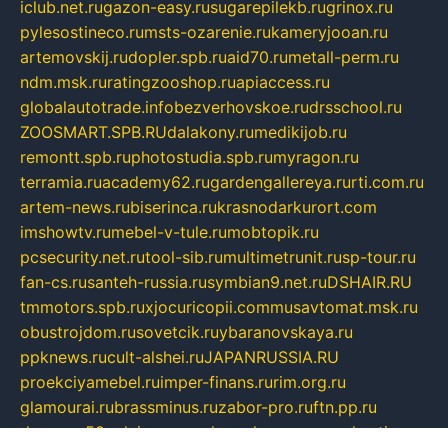
iclub.net.ru
gazon-easy.ru
sugarepilekb.ru
grinox.ru
pylesostineco.ru
msts-ozarenie.ru
kameryjooan.ru
artemovskij.ru
dopler.spb.ru
aid70.ru
metall-perm.ru
ndm.msk.ru
ratingzooshop.ru
apiaccess.ru
globalautotrade.info
bezverhovskoe.ru
drsschool.ru
ZOOSMART.SPB.RU
dalakony.ru
medikijob.ru
remontt.spb.ru
photostudia.spb.ru
myragon.ru
terramia.ru
academy62.ru
gardengallereya.ru
rti.com.ru
artem-news.ru
biserinca.ru
krasnodarkurort.com
imshowtv.ru
mebel-v-tule.ru
mobtopik.ru
pcsecurity.net.ru
tool-sib.ru
multimetrunit.ru
sp-tour.ru
fan-cs.ru
santeh-russia.ru
symbian9.net.ru
DSHAIR.RU
tmmotors.spb.ru
xjocuricopii.com
musavtomat.msk.ru
obustrojdom.ru
sovetcik.ru
ybaranovskaya.ru
ppknews.ru
cult-alshei.ru
JAPANRUSSIA.RU
proekciyamebel.ru
imper-finans.ru
rim.org.ru
glamourai.ru
brassminus.ru
zabor-pro.ru
ftn.pp.ru
dorogoe58.ru
laimengpacker.ru
kuzova-zapchasti.ru