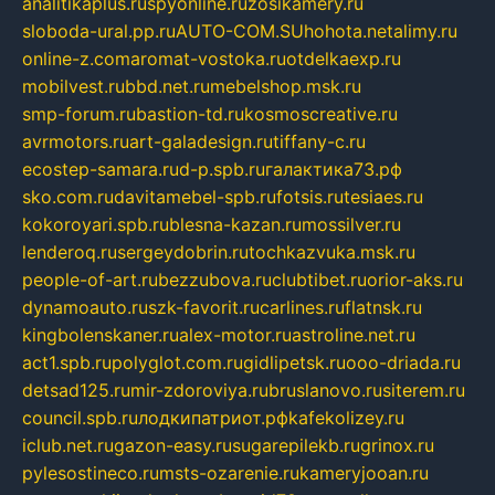
analitikaplus.ru
spyonline.ru
zosikamery.ru
sloboda-ural.pp.ru
AUTO-COM.SU
hohota.net
alimy.ru
online-z.com
aromat-vostoka.ru
otdelkaexp.ru
mobilvest.ru
bbd.net.ru
mebelshop.msk.ru
smp-forum.ru
bastion-td.ru
kosmoscreative.ru
avrmotors.ru
art-galadesign.ru
tiffany-c.ru
ecostep-samara.ru
d-p.spb.ru
галактика73.рф
sko.com.ru
davitamebel-spb.ru
fotsis.ru
tesiaes.ru
kokoroyari.spb.ru
blesna-kazan.ru
mossilver.ru
lenderoq.ru
sergeydobrin.ru
tochkazvuka.msk.ru
people-of-art.ru
bezzubova.ru
clubtibet.ru
orior-aks.ru
dynamoauto.ru
szk-favorit.ru
carlines.ru
flatnsk.ru
kingbolenskaner.ru
alex-motor.ru
astroline.net.ru
act1.spb.ru
polyglot.com.ru
gidlipetsk.ru
ooo-driada.ru
detsad125.ru
mir-zdoroviya.ru
bruslanovo.ru
siterem.ru
council.spb.ru
лодкипатриот.рф
kafekolizey.ru
iclub.net.ru
gazon-easy.ru
sugarepilekb.ru
grinox.ru
pylesostineco.ru
msts-ozarenie.ru
kameryjooan.ru