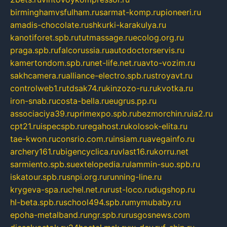
birminghamvsfulham.ru
sarmat-komp.ru
pioneeri.ru
amadis-chocolate.ru
shkurki-karakulya.ru
kanotiforet.spb.ru
tutmassage.ru
ecolog.org.ru
praga.spb.ru
falcorussia.ru
autodoctorservis.ru
kamertondom.spb.ru
net-life.net.ru
avto-vozim.ru
sakhcamera.ru
alliance-electro.spb.ru
stroyavt.ru
controlweb1.ru
tdsak74.ru
kinzozo-ru.ru
kvotka.ru
iron-snab.ru
costa-bella.ru
eugrus.pp.ru
associaciya39.ru
primexpo.spb.ru
bezmorchin.ru
ia2.ru
cpt21.ru
ispecspb.ru
regahost.ru
kolosok-elita.ru
tae-kwon.ru
consrio.com.ru
insiam.ru
avegainfo.ru
archery161.ru
bigencyclica.ru
vlast16.ru
korru.net
sarmiento.spb.su
extelopedia.ru
lammin-suo.spb.ru
iskatour.spb.ru
snpi.org.ru
running-line.ru
krygeva-spa.ru
chel.net.ru
rust-loco.ru
dugshop.ru
hl-beta.spb.ru
school494.spb.ru
mymubaby.ru
epoha-metalband.ru
ngr.spb.ru
rusgosnews.com