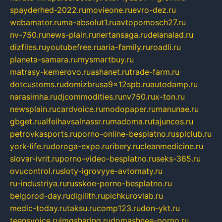
spayderhed-2022.ru
movieone.ru
evro-dez.ru
webamator.ru
ma-absolut1.ru
avtopomosch27.ru
nv-750.ru
news-plain.ru
nertansaga.ru
delanalad.ru
dizfiles.ru
youtubefree.ru
aria-family.ru
roadli.ru
planeta-samara.ru
mysmartbuy.ru
matrasy-kemerovo.ru
ashanet.ru
trade-farm.ru
dotcustoms.ru
domizbrusa9x12spb.ru
autodamp.ru
narasimha.ru
djcommodities.ru
nv750.ru
x-ton.ru
newsplain.ru
cardvoice.ru
modopaper.ru
manunae.ru
gbget.ru
alfeihavsalnassr.ru
madoma.ru
tajuncos.ru
petrovkasports.ru
porno-online-besplatno.ru
splclub.ru
york-life.ru
doroga-expo.ru
ribery.ru
cleanmedicine.ru
slovar-ivrit.ru
porno-video-besplatno.ru
seks-365.ru
ovucontrol.ru
sloty-igrovyye-avtomaty.ru
ru-industriya.ru
russkoe-porno-besplatno.ru
belgorod-day.ru
digilith.ru
pichkurovlab.ru
medic-today.ru
taksu.ru
comp123.ru
don-ykt.ru
teensvoice.ru
imgsharing.ru
domashnee-porno.ru