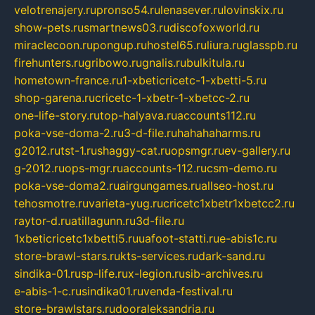
velotrenajery.ru
pronso54.ru
lenasever.ru
lovinskix.ru
show-pets.ru
smartnews03.ru
discofoxworld.ru
miraclecoon.ru
pongup.ru
hostel65.ru
liura.ru
glasspb.ru
firehunters.ru
gribowo.ru
gnalis.ru
bulkitula.ru
hometown-france.ru
1-xbeticricetc-1-xbetti-5.ru
shop-garena.ru
cricetc-1-xbetr-1-xbetcc-2.ru
one-life-story.ru
top-halyava.ru
accounts112.ru
poka-vse-doma-2.ru
3-d-file.ru
hahahaharms.ru
g2012.ru
tst-1.ru
shaggy-cat.ru
opsmgr.ru
ev-gallery.ru
g-2012.ru
ops-mgr.ru
accounts-112.ru
csm-demo.ru
poka-vse-doma2.ru
airgungames.ru
allseo-host.ru
tehosmotre.ru
varieta-yug.ru
cricetc1xbetr1xbetcc2.ru
raytor-d.ru
atillagunn.ru
3d-file.ru
1xbeticricetc1xbetti5.ru
uafoot-statti.ru
e-abis1c.ru
store-brawl-stars.ru
kts-services.ru
dark-sand.ru
sindika-01.ru
sp-life.ru
x-legion.ru
sib-archives.ru
e-abis-1-c.ru
sindika01.ru
venda-festival.ru
store-brawlstars.ru
dooraleksandria.ru