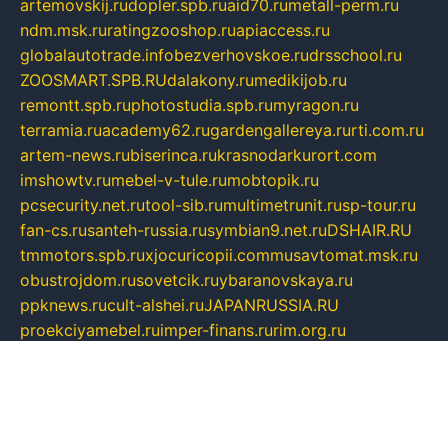
artemovskij.ru
dopler.spb.ru
aid70.ru
metall-perm.ru
ndm.msk.ru
ratingzooshop.ru
apiaccess.ru
globalautotrade.info
bezverhovskoe.ru
drsschool.ru
ZOOSMART.SPB.RU
dalakony.ru
medikijob.ru
remontt.spb.ru
photostudia.spb.ru
myragon.ru
terramia.ru
academy62.ru
gardengallereya.ru
rti.com.ru
artem-news.ru
biserinca.ru
krasnodarkurort.com
imshowtv.ru
mebel-v-tule.ru
mobtopik.ru
pcsecurity.net.ru
tool-sib.ru
multimetrunit.ru
sp-tour.ru
fan-cs.ru
santeh-russia.ru
symbian9.net.ru
DSHAIR.RU
tmmotors.spb.ru
xjocuricopii.com
musavtomat.msk.ru
obustrojdom.ru
sovetcik.ru
ybaranovskaya.ru
ppknews.ru
cult-alshei.ru
JAPANRUSSIA.RU
proekciyamebel.ru
imper-finans.ru
rim.org.ru
glamourai.ru
brassminus.ru
zabor-pro.ru
ftn.pp.ru
dorogoe58.ru
laimengpacker.ru
kuzova-zapchasti.ru
sageerp.ru
taxodrom.ru
dsrazvitie.ru
hardcity.net.ru
ratinghomegames.ru
topservice25.ru
gubernyan.ru