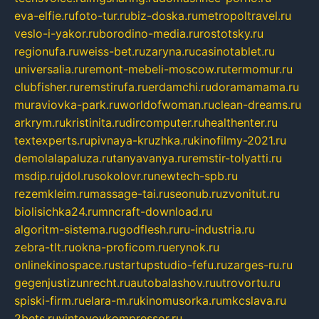
eva-elfie.ru
foto-tur.ru
biz-doska.ru
metropoltravel.ru
veslo-i-yakor.ru
borodino-media.ru
rostotsky.ru
regionufa.ru
weiss-bet.ru
zaryna.ru
casinotablet.ru
universalia.ru
remont-mebeli-moscow.ru
termomur.ru
clubfisher.ru
remstirufa.ru
erdamchi.ru
doramamama.ru
muraviovka-park.ru
worldofwoman.ru
clean-dreams.ru
arkrym.ru
kristinita.ru
dircomputer.ru
healthenter.ru
textexperts.ru
pivnaya-kruzhka.ru
kinofilmy-2021.ru
demolalapaluza.ru
tanyavanya.ru
remstir-tolyatti.ru
msdip.ru
jdol.ru
sokolovr.ru
newtech-spb.ru
rezemkleim.ru
massage-tai.ru
seonub.ru
zvonitut.ru
biolisichka24.ru
mncraft-download.ru
algoritm-sistema.ru
godflesh.ru
ru-industria.ru
zebra-tlt.ru
okna-proficom.ru
erynok.ru
onlinekinospace.ru
startupstudio-fefu.ru
zarges-ru.ru
gegenjustizunrecht.ru
autobalashov.ru
utrovortu.ru
spiski-firm.ru
elara-m.ru
kinomusorka.ru
mkcslava.ru
2bets.ru
vintovoykompressor.ru