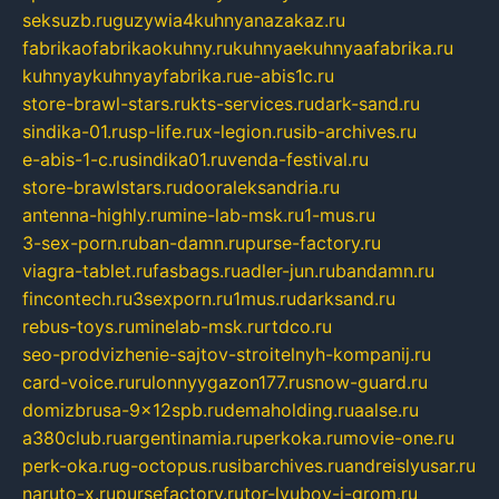
seksuzb.ru
guzywia4kuhnyanazakaz.ru
fabrikaofabrikaokuhny.ru
kuhnyaekuhnyaafabrika.ru
kuhnyaykuhnyayfabrika.ru
e-abis1c.ru
store-brawl-stars.ru
kts-services.ru
dark-sand.ru
sindika-01.ru
sp-life.ru
x-legion.ru
sib-archives.ru
e-abis-1-c.ru
sindika01.ru
venda-festival.ru
store-brawlstars.ru
dooraleksandria.ru
antenna-highly.ru
mine-lab-msk.ru
1-mus.ru
3-sex-porn.ru
ban-damn.ru
purse-factory.ru
viagra-tablet.ru
fasbags.ru
adler-jun.ru
bandamn.ru
fincontech.ru
3sexporn.ru
1mus.ru
darksand.ru
rebus-toys.ru
minelab-msk.ru
rtdco.ru
seo-prodvizhenie-sajtov-stroitelnyh-kompanij.ru
card-voice.ru
rulonnyygazon177.ru
snow-guard.ru
domizbrusa-9x12spb.ru
demaholding.ru
aalse.ru
a380club.ru
argentinamia.ru
perkoka.ru
movie-one.ru
perk-oka.ru
g-octopus.ru
sibarchives.ru
andreislyusar.ru
naruto-x.ru
pursefactory.ru
tor-lyubov-i-grom.ru