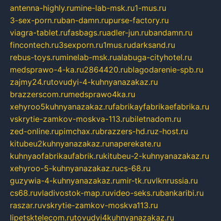
antenna-highly.ru
mine-lab-msk.ru
1-mus.ru
3-sex-porn.ru
ban-damn.ru
purse-factory.ru
viagra-tablet.ru
fasbags.ru
adler-jun.ru
bandamn.ru
fincontech.ru
3sexporn.ru
1mus.ru
darksand.ru
rebus-toys.ru
minelab-msk.ru
alabuga-cityhotel.ru
medsprawo-4-ka.ru
2864420.ru
blagodarenie-spb.ru
zajmy24.ru
tovudyi-4-kuhnyanazakaz.ru
brazzerscom.ru
medsprawo4ka.ru
xehyroo5kuhnyanazakaz.ru
fabrikayfabrikaefabrika.ru
vskrytie-zamkov-moskva-113.ru
biletnadom.ru
zed-online.ru
pimchax.ru
brazzers-hd.ru
z-host.ru
kitubeu2kuhnyanazakaz.ru
naperekate.ru
kuhnyaofabrikaufabrik.ru
kitubeu-2-kuhnyanazakaz.ru
xehyroo-5-kuhnyanazakaz.ru
cs-68.ru
guzywia-4-kuhnyanazakaz.ru
mir-tk.ru
vlknrussia.ru
cs68.ru
vladivostok-map.ru
video-seks.ru
bankaribi.ru
raszar.ru
vskrytie-zamkov-moskva113.ru
lipetsktelecom.ru
tovudyi4kuhnyanazakaz.ru