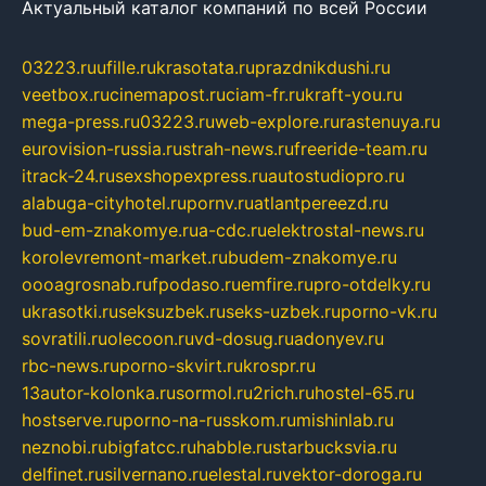
Актуальный каталог компаний по всей России
03223.ru
ufille.ru
krasotata.ru
prazdnikdushi.ru
veetbox.ru
cinemapost.ru
ciam-fr.ru
kraft-you.ru
mega-press.ru
03223.ru
web-explore.ru
rastenuya.ru
eurovision-russia.ru
strah-news.ru
freeride-team.ru
itrack-24.ru
sexshopexpress.ru
autostudiopro.ru
alabuga-cityhotel.ru
pornv.ru
atlantpereezd.ru
bud-em-znakomye.ru
a-cdc.ru
elektrostal-news.ru
korolevremont-market.ru
budem-znakomye.ru
oooagrosnab.ru
fpodaso.ru
emfire.ru
pro-otdelky.ru
ukrasotki.ru
seksuzbek.ru
seks-uzbek.ru
porno-vk.ru
sovratili.ru
olecoon.ru
vd-dosug.ru
adonyev.ru
rbc-news.ru
porno-skvirt.ru
krospr.ru
13autor-kolonka.ru
sormol.ru
2rich.ru
hostel-65.ru
hostserve.ru
porno-na-russkom.ru
mishinlab.ru
neznobi.ru
bigfatcc.ru
habble.ru
starbucksvia.ru
delfinet.ru
silvernano.ru
elestal.ru
vektor-doroga.ru