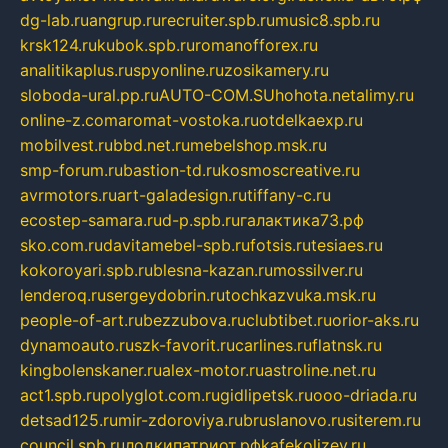
dg-lab.ru
angrup.ru
recruiter.spb.ru
music8.spb.ru
krsk124.ru
kubok.spb.ru
romanofforex.ru
analitikaplus.ru
spyonline.ru
zosikamery.ru
sloboda-ural.pp.ru
AUTO-COM.SU
hohota.net
alimy.ru
online-z.com
aromat-vostoka.ru
otdelkaexp.ru
mobilvest.ru
bbd.net.ru
mebelshop.msk.ru
smp-forum.ru
bastion-td.ru
kosmoscreative.ru
avrmotors.ru
art-galadesign.ru
tiffany-c.ru
ecostep-samara.ru
d-p.spb.ru
галактика73.рф
sko.com.ru
davitamebel-spb.ru
fotsis.ru
tesiaes.ru
kokoroyari.spb.ru
blesna-kazan.ru
mossilver.ru
lenderoq.ru
sergeydobrin.ru
tochkazvuka.msk.ru
people-of-art.ru
bezzubova.ru
clubtibet.ru
orior-aks.ru
dynamoauto.ru
szk-favorit.ru
carlines.ru
flatnsk.ru
kingbolenskaner.ru
alex-motor.ru
astroline.net.ru
act1.spb.ru
polyglot.com.ru
gidlipetsk.ru
ooo-driada.ru
detsad125.ru
mir-zdoroviya.ru
bruslanovo.ru
siterem.ru
council.spb.ru
лодкипатриот.рф
kafekolizey.ru