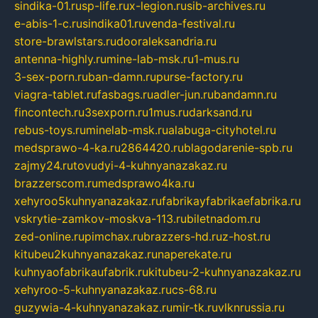
sindika-01.ru
sp-life.ru
x-legion.ru
sib-archives.ru
e-abis-1-c.ru
sindika01.ru
venda-festival.ru
store-brawlstars.ru
dooraleksandria.ru
antenna-highly.ru
mine-lab-msk.ru
1-mus.ru
3-sex-porn.ru
ban-damn.ru
purse-factory.ru
viagra-tablet.ru
fasbags.ru
adler-jun.ru
bandamn.ru
fincontech.ru
3sexporn.ru
1mus.ru
darksand.ru
rebus-toys.ru
minelab-msk.ru
alabuga-cityhotel.ru
medsprawo-4-ka.ru
2864420.ru
blagodarenie-spb.ru
zajmy24.ru
tovudyi-4-kuhnyanazakaz.ru
brazzerscom.ru
medsprawo4ka.ru
xehyroo5kuhnyanazakaz.ru
fabrikayfabrikaefabrika.ru
vskrytie-zamkov-moskva-113.ru
biletnadom.ru
zed-online.ru
pimchax.ru
brazzers-hd.ru
z-host.ru
kitubeu2kuhnyanazakaz.ru
naperekate.ru
kuhnyaofabrikaufabrik.ru
kitubeu-2-kuhnyanazakaz.ru
xehyroo-5-kuhnyanazakaz.ru
cs-68.ru
guzywia-4-kuhnyanazakaz.ru
mir-tk.ru
vlknrussia.ru