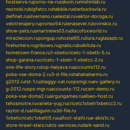
hostserve.ru
porno-na-russkom.ru
mishinlab.ru
neznobi.ru
bigfatcc.ru
habble.ru
starbucksvia.ru
delfinet.ru
silvernano.ru
elestal.ru
vektor-doroga.ru
velotrenajery.ru
pronso54.ru
lenasever.ru
lovinskix.ru
show-pets.ru
smartnews03.ru
discofoxworld.ru
miraclecoon.ru
pongup.ru
hostel65.ru
liura.ru
glasspb.ru
firehunters.ru
gribowo.ru
gnalis.ru
bulkitula.ru
hometown-france.ru
1-xbeticricetc-1-xbetti-5.ru
shop-garena.ru
cricetc-1-xbetr-1-xbetcc-2.ru
one-life-story.ru
top-halyava.ru
accounts112.ru
poka-vse-doma-2.ru
3-d-file.ru
hahahaharms.ru
g2012.ru
tst-1.ru
shaggy-cat.ru
opsmgr.ru
ev-gallery.ru
g-2012.ru
ops-mgr.ru
accounts-112.ru
csm-demo.ru
poka-vse-doma2.ru
airgungames.ru
allseo-host.ru
tehosmotre.ru
varieta-yug.ru
cricetc1xbetr1xbetcc2.ru
raytor-d.ru
atillagunn.ru
3d-file.ru
1xbeticricetc1xbetti5.ru
uafoot-statti.ru
e-abis1c.ru
store-brawl-stars.ru
kts-services.ru
dark-sand.ru