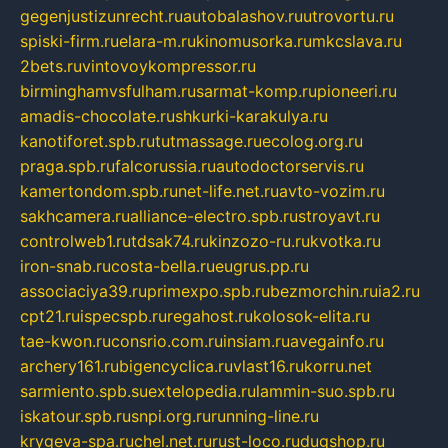
gegenjustizunrecht.ru
autobalashov.ru
utrovortu.ru
spiski-firm.ru
elara-m.ru
kinomusorka.ru
mkcslava.ru
2bets.ru
vintovoykompressor.ru
birminghamvsfulham.ru
sarmat-komp.ru
pioneeri.ru
amadis-chocolate.ru
shkurki-karakulya.ru
kanotiforet.spb.ru
tutmassage.ru
ecolog.org.ru
praga.spb.ru
falcorussia.ru
autodoctorservis.ru
kamertondom.spb.ru
net-life.net.ru
avto-vozim.ru
sakhcamera.ru
alliance-electro.spb.ru
stroyavt.ru
controlweb1.ru
tdsak74.ru
kinzozo-ru.ru
kvotka.ru
iron-snab.ru
costa-bella.ru
eugrus.pp.ru
associaciya39.ru
primexpo.spb.ru
bezmorchin.ru
ia2.ru
cpt21.ru
ispecspb.ru
regahost.ru
kolosok-elita.ru
tae-kwon.ru
consrio.com.ru
insiam.ru
avegainfo.ru
archery161.ru
bigencyclica.ru
vlast16.ru
korru.net
sarmiento.spb.su
extelopedia.ru
lammin-suo.spb.ru
iskatour.spb.ru
snpi.org.ru
running-line.ru
krygeva-spa.ru
chel.net.ru
rust-loco.ru
dugshop.ru