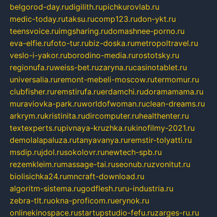
belgorod-day.ru
digilith.ru
pichkurovlab.ru
medic-today.ru
taksu.ru
comp123.ru
don-ykt.ru
teensvoice.ru
imgsharing.ru
domashnee-porno.ru
eva-elfie.ru
foto-tur.ru
biz-doska.ru
metropoltravel.ru
veslo-i-yakor.ru
borodino-media.ru
rostotsky.ru
regionufa.ru
weiss-bet.ru
zaryna.ru
casinotablet.ru
universalia.ru
remont-mebeli-moscow.ru
termomur.ru
clubfisher.ru
remstirufa.ru
erdamchi.ru
doramamama.ru
muraviovka-park.ru
worldofwoman.ru
clean-dreams.ru
arkrym.ru
kristinita.ru
dircomputer.ru
healthenter.ru
textexperts.ru
pivnaya-kruzhka.ru
kinofilmy-2021.ru
demolalapaluza.ru
tanyavanya.ru
remstir-tolyatti.ru
msdip.ru
jdol.ru
sokolovr.ru
newtech-spb.ru
rezemkleim.ru
massage-tai.ru
seonub.ru
zvonitut.ru
biolisichka24.ru
mncraft-download.ru
algoritm-sistema.ru
godflesh.ru
ru-industria.ru
zebra-tlt.ru
okna-proficom.ru
erynok.ru
onlinekinospace.ru
startupstudio-fefu.ru
zarges-ru.ru