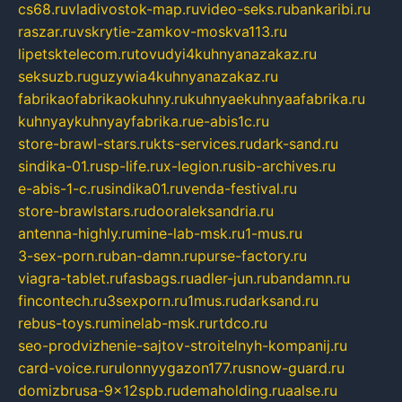
cs68.ru
vladivostok-map.ru
video-seks.ru
bankaribi.ru
raszar.ru
vskrytie-zamkov-moskva113.ru
lipetsktelecom.ru
tovudyi4kuhnyanazakaz.ru
seksuzb.ru
guzywia4kuhnyanazakaz.ru
fabrikaofabrikaokuhny.ru
kuhnyaekuhnyaafabrika.ru
kuhnyaykuhnyayfabrika.ru
e-abis1c.ru
store-brawl-stars.ru
kts-services.ru
dark-sand.ru
sindika-01.ru
sp-life.ru
x-legion.ru
sib-archives.ru
e-abis-1-c.ru
sindika01.ru
venda-festival.ru
store-brawlstars.ru
dooraleksandria.ru
antenna-highly.ru
mine-lab-msk.ru
1-mus.ru
3-sex-porn.ru
ban-damn.ru
purse-factory.ru
viagra-tablet.ru
fasbags.ru
adler-jun.ru
bandamn.ru
fincontech.ru
3sexporn.ru
1mus.ru
darksand.ru
rebus-toys.ru
minelab-msk.ru
rtdco.ru
seo-prodvizhenie-sajtov-stroitelnyh-kompanij.ru
card-voice.ru
rulonnyygazon177.ru
snow-guard.ru
domizbrusa-9x12spb.ru
demaholding.ru
aalse.ru