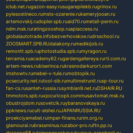
iclub.net.ru
gazon-easy.ru
sugarepilekb.ru
grinox.ru
pylesostineco.ru
msts-ozarenie.ru
kameryjooan.ru
artemovskij.ru
dopler.spb.ru
aid70.ru
metall-perm.ru
ndm.msk.ru
ratingzooshop.ru
apiaccess.ru
globalautotrade.info
bezverhovskoe.ru
drsschool.ru
ZOOSMART.SPB.RU
dalakony.ru
medikijob.ru
remontt.spb.ru
photostudia.spb.ru
myragon.ru
terramia.ru
academy62.ru
gardengallereya.ru
rti.com.ru
artem-news.ru
biserinca.ru
krasnodarkurort.com
imshowtv.ru
mebel-v-tule.ru
mobtopik.ru
pcsecurity.net.ru
tool-sib.ru
multimetrunit.ru
sp-tour.ru
fan-cs.ru
santeh-russia.ru
symbian9.net.ru
DSHAIR.RU
tmmotors.spb.ru
xjocuricopii.com
musavtomat.msk.ru
obustrojdom.ru
sovetcik.ru
ybaranovskaya.ru
ppknews.ru
cult-alshei.ru
JAPANRUSSIA.RU
proekciyamebel.ru
imper-finans.ru
rim.org.ru
glamourai.ru
brassminus.ru
zabor-pro.ru
ftn.pp.ru
dorogoe58.ru
laimengpacker.ru
kuzova-zapchasti.ru