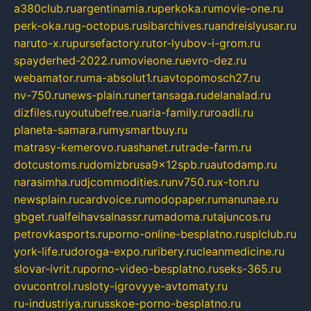
a380club.ru
argentinamia.ru
perkoka.ru
movie-one.ru
perk-oka.ru
g-octopus.ru
sibarchives.ru
andreislyusar.ru
naruto-x.ru
pursefactory.ru
tor-lyubov-i-grom.ru
spayderhed-2022.ru
movieone.ru
evro-dez.ru
webamator.ru
ma-absolut1.ru
avtopomosch27.ru
nv-750.ru
news-plain.ru
nertansaga.ru
delanalad.ru
dizfiles.ru
youtubefree.ru
aria-family.ru
roadli.ru
planeta-samara.ru
mysmartbuy.ru
matrasy-kemerovo.ru
ashanet.ru
trade-farm.ru
dotcustoms.ru
domizbrusa9x12spb.ru
autodamp.ru
narasimha.ru
djcommodities.ru
nv750.ru
x-ton.ru
newsplain.ru
cardvoice.ru
modopaper.ru
manunae.ru
gbget.ru
alfeihavsalnassr.ru
madoma.ru
tajuncos.ru
petrovkasports.ru
porno-online-besplatno.ru
splclub.ru
york-life.ru
doroga-expo.ru
ribery.ru
cleanmedicine.ru
slovar-ivrit.ru
porno-video-besplatno.ru
seks-365.ru
ovucontrol.ru
sloty-igrovyye-avtomaty.ru
ru-industriya.ru
russkoe-porno-besplatno.ru