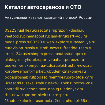
Каталог автосервисов и СТО
Актуальный каталог компаний по всей России
03223.ru
ufille.ru
krasotata.ru
prazdnikdushi.ru
veetbox.ru
cinemapost.ru
ciam-fr.ru
kraft-you.ru
mega-press.ru
03223.ru
web-explore.ru
rastenuya.ru
eurovision-russia.ru
strah-news.ru
freeride-team.ru
itrack-24.ru
sexshopexpress.ru
autostudiopro.ru
alabuga-cityhotel.ru
pornv.ru
atlantpereezd.ru
bud-em-znakomye.ru
a-cdc.ru
elektrostal-news.ru
korolevremont-market.ru
budem-znakomye.ru
oooagrosnab.ru
fpodaso.ru
emfire.ru
pro-otdelky.ru
ukrasotki.ru
seksuzbek.ru
seks-uzbek.ru
porno-vk.ru
sovratili.ru
olecoon.ru
vd-dosug.ru
adonyev.ru
rbc-news.ru
porno-skvirt.ru
krospr.ru
13autor-kolonka.ru
sormol.ru
2rich.ru
hostel-65.ru